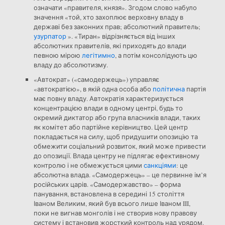
означати «правителя, князя». Згодом слово набуло
значення «той, хто захоплює верховну владу в
державі без законних прав; абсолютний правитель;
узурпатор
». «Тиран» відрізняється від інших
абсолютних правителів, які приходять до влади
певною мірою
легітимно
, а потім консолідують цю
владу до абсолютизму.
«Автократ» («самодержець») управляє
«автократією», в якій одна особа або
політична
партія
має повну владу. Автократія характеризується
концентрацією влади в одному центрі, будь то
окремий диктатор або група власників влади, таких
як комітет або партійне керівництво. Цей центр
покладається на силу, щоб придушити опозицію та
обмежити соціальний розвиток, який може привести
до опозиції. Влада центру не підлягає ефективному
контролю і не обмежується цими
санкціями
: це
абсолютна влада. «Самодержець» – це первинне ім’я
російських царів. «Самодержавство» – форма
панування, встановлена ​​в середині 15 століття
Іваном Великим, який був всього лише Іваном III,
поки не вигнав монголів і не створив нову правову
систему і встановив жорсткий контроль над урядом.