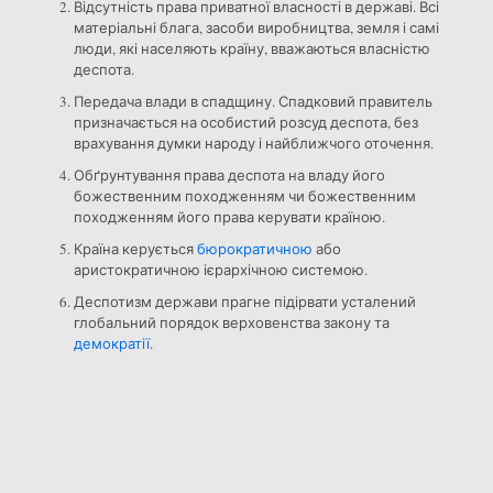
Відсутність права приватної власності в державі. Всі
матеріальні блага, засоби виробництва, земля і самі
люди, які населяють країну, вважаються власністю
деспота.
Передача влади в спадщину. Спадковий правитель
призначається на особистий розсуд деспота, без
врахування думки народу і найближчого оточення.
Обґрунтування права деспота на владу його
божественним походженням чи божественним
походженням його права керувати країною.
Країна керується
бюрократичною
або
аристократичною ієрархічною системою.
Деспотизм держави прагне підірвати усталений
глобальний порядок верховенства закону та
демократії
.