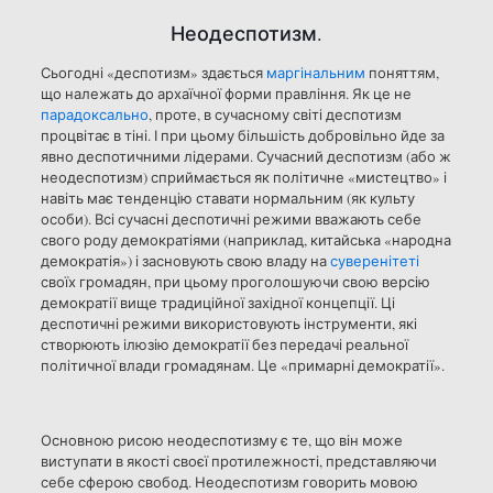
Неодеспотизм.
Сьогодні «деспотизм» здається
маргінальним
поняттям,
що належать до архаїчної форми правління. Як це не
парадоксально
, проте, в сучасному світі деспотизм
процвітає в тіні. І при цьому більшість добровільно йде за
явно деспотичними лідерами. Сучасний деспотизм (або ж
неодеспотизм) сприймається як політичне «мистецтво» і
навіть має тенденцію ставати нормальним (як культу
особи). Всі сучасні деспотичні режими вважають себе
свого роду демократіями (наприклад, китайська «народна
демократія») і засновують свою владу на
суверенітеті
своїх громадян, при цьому проголошуючи свою версію
демократії вище традиційної західної концепції. Ці
деспотичні режими використовують інструменти, які
створюють ілюзію демократії без передачі реальної
політичної влади громадянам. Це «примарні демократії».
Основною рисою неодеспотизму є те, що він може
виступати в якості своєї протилежності, представляючи
себе сферою свобод. Неодеспотизм говорить мовою