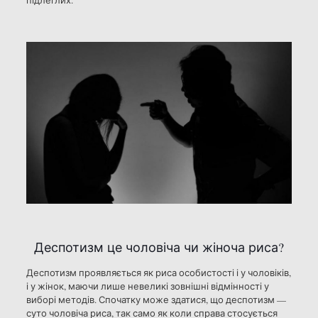
підлеглих.
Деспотизм це чоловіча чи жіноча риса?
Деспотизм проявляється як риса особистості і у чоловіків,
і у жінок, маючи лише невеликі зовнішні відмінності у
виборі методів. Спочатку може здатися, що деспотизм —
суто чоловіча риса, так само як коли справа стосується