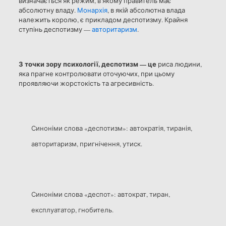
визначається як режим, в якому правитель має
абсолютну владу.
Монархія
, в якій абсолютна влада
належить королю, є прикладом деспотизму. Крайня
ступінь деспотизму —
авторитаризм
.
З точки зору психології, деспотизм — це
риса людини,
яка прагне контролювати оточуючих, при цьому
проявляючи жорстокість та агресивність.
Синоніми слова «деспотизм»: автократія, тиранія,
авторитаризм, пригнічення, утиск.
Синоніми слова «деспот»: автократ, тиран,
експлуататор, гнобитель.