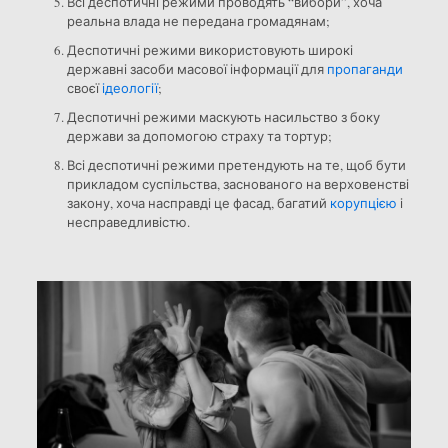
Всі деспотичні режими проводять “вибори”, хоча
реальна влада не передана громадянам;
Деспотичні режими використовують широкі
державні засоби масової інформації для
пропаганди
своєї
ідеології
;
Деспотичні режими маскують насильство з боку
держави за допомогою страху та тортур;
Всі деспотичні режими претендують на те, щоб бути
прикладом суспільства, заснованого на верховенстві
закону, хоча насправді це фасад, багатий
корупцією
і
несправедливістю.