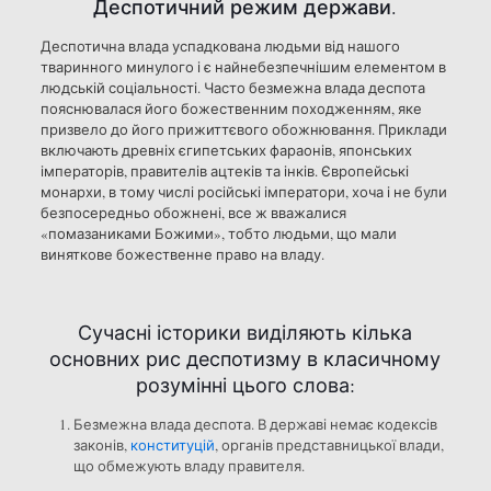
Деспотичний режим держави.
Деспотична влада успадкована людьми від нашого
тваринного минулого і є найнебезпечнішим елементом в
людській соціальності. Часто безмежна влада деспота
пояснювалася його божественним походженням, яке
призвело до його прижиттєвого обожнювання. Приклади
включають древніх єгипетських фараонів, японських
імператорів, правителів ацтеків та інків. Європейські
монархи, в тому числі російські імператори, хоча і не були
безпосередньо обожнені, все ж вважалися
«помазаниками Божими», тобто людьми, що мали
виняткове божественне право на владу.
Сучасні історики виділяють кілька
основних рис деспотизму в класичному
розумінні цього слова:
Безмежна влада деспота. В державі немає кодексів
законів,
конституцій
, органів представницької влади,
що обмежують владу правителя.