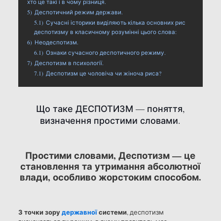
хто це такі і в чому різниця.
5)
Деспотичний режим держави.
5.1)
Сучасні історики виділяють кілька основних рис
деспотизму в класичному розумінні цього слова:
6)
Неодеспотизм.
6.1)
Ознаки сучасного деспотичного режиму.
7)
Деспотизм в психології.
7.1)
Деспотизм це чоловіча чи жіноча риса?
Що таке ДЕСПОТИЗМ — поняття,
визначення простими словами.
Простими словами, Деспотизм — це
становлення та утримання абсолютної
влади, особливо жорстоким способом.
З точки зору
державної
системи
, деспотизм