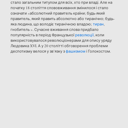
стало загальним титулом для всіх, хто при владі. Але на
початку 18 століття слововживання змінилося і стало
означати «абсолютний правитель країни; будь-який
правитель, який править абсолютно або тиранічно; будь-
яка людина, що володіє тиранічною владою;
тиран
,
гнобитель ». Сучасне вживання слова придбало
популярність в період Французької
революції
, коли
використовувалося революціонерами для опису уряду
Людовика XVI. А у 20 столітті обговорення проблеми
деспотизму велося у зв’язку з
фашизмом
і Голокостом.