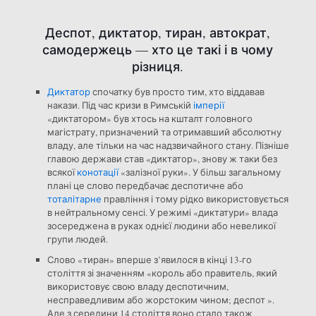
Деспот, диктатор, тиран, автократ,
самодержець — хто це такі і в чому
різниця.
Диктатор
спочатку був просто тим, хто віддавав
накази. Під час кризи в Римській
імперії
«диктатором» був хтось на кшталт головного
магістрату, призначений та отримавший абсолютну
владу, але тільки на час надзвичайного стану. Пізніше
главою держави став «диктатор», знову ж таки без
всякої
конотації
«залізної руки». У більш загальному
плані це слово передбачає деспотичне або
тоталітарне
правління і тому рідко використовується
в нейтральному сенсі. У режимі «диктатури» влада
зосереджена в руках однієї людини або невеликої
групи людей.
Слово «тиран» вперше з’явилося в кінці 13-го
століття зі значенням «король або правитель, який
використовує свою владу деспотичним,
несправедливим або жорстоким чином; деспот ».
Але з середини 14 століття воно стало також