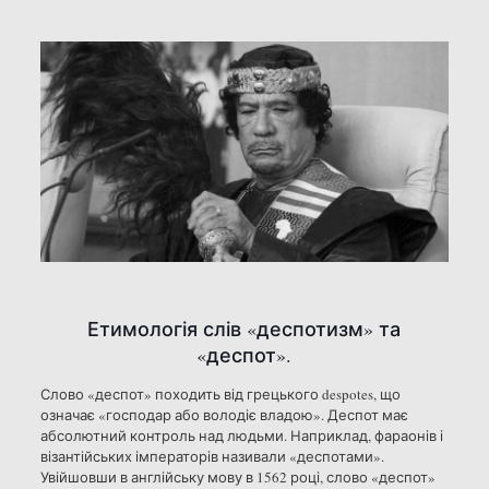
Етимологія слів «деспотизм» та
«деспот».
Слово «деспот» походить від грецького despotes, що
означає «господар або володіє владою». Деспот має
абсолютний контроль над людьми. Наприклад, фараонів і
візантійських імператорів називали «деспотами».
Увійшовши в англійську мову в 1562 році, слово «деспот»