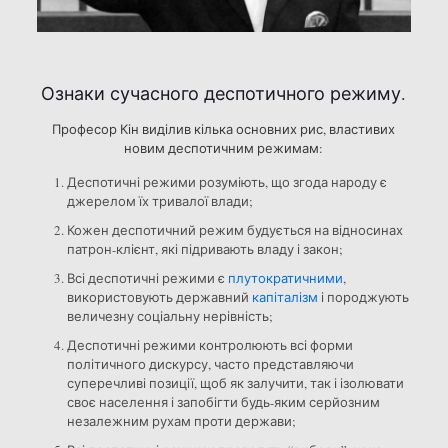
Ознаки сучасного деспотичного режиму.
Професор Кін виділив кілька основних рис, властивих
новим деспотичним режимам:
Деспотичні режими розуміють, що згода народу є
джерелом їх тривалої влади;
Кожен деспотичний режим будується на відносинах
патрон-клієнт, які підривають владу і закон;
Всі деспотичні режими є
плутократичними
,
використовують державний
капіталізм
і породжують
величезну соціальну нерівність;
Деспотичні режими контролюють всі форми
політичного дискурсу, часто представляючи
суперечливі позиції, щоб як залучити, так і ізолювати
своє населення і запобігти будь-яким серйозним
незалежним рухам проти держави;