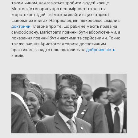
таким чином, намагаються зробити людей краще,
Монтеск’є говорить про непомірності та навіть
жорстокості ідей, які можна знайти в цих старих і
шанованих книгах. Наприклад, він підкреслює шкідливі
доктрини
Платона про те, що раби не мають права на
самооборону, магістрати повинні бути абсолютними, а
покарання повинні бути частими та серйозними. Точно
так же вчення Аристотеля сприяє деспотичним
практикам, занадто покладаючись на
доброчесність
князів.