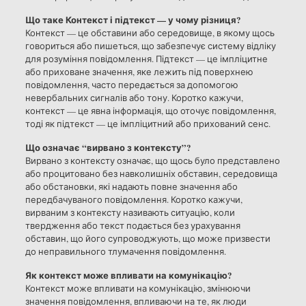
Що таке Контекст і підтекст — у чому різниця?
Контекст — це обставини або середовище, в якому щось
говориться або пишеться, що забезпечує систему відліку
для розуміння повідомлення. Підтекст — це імпліцитне
або приховане значення, яке лежить під поверхнею
повідомлення, часто передається за допомогою
невербальних сигналів або тону. Коротко кажучи,
контекст — це явна інформація, що оточує повідомлення,
тоді як підтекст — це імпліцитний або прихований сенс.
Що означає “вирвано з контексту”?
Вирвано з контексту означає, що щось було представлено
або процитовано без навколишніх обставин, середовища
або обстановки, які надають повне значення або
передбачуваного повідомлення. Коротко кажучи,
вирваним з контексту називають ситуацію, коли
твердження або текст подається без урахування
обставин, що його супроводжують, що може призвести
до неправильного тлумачення повідомлення.
Як контекст може впливати на комунікацію?
Контекст може впливати на комунікацію, змінюючи
значення повідомлення, впливаючи на те, як люди