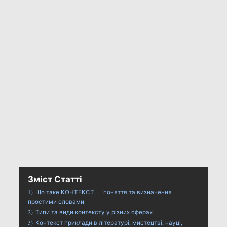
Зміст Статті
1)
Що таке КОНТЕКСТ — поняття та визначення
простими словами.
2)
Типи та види контексту у різних сферах.
3)
Контекст приклади в літературі, мистецтві, науці,