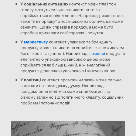
У соціальних ситуаціях
контекст мови тіла і тон
голосу можуть сильно впливати на те, як
сприймається повідомлення. Наприклад, якщо хтось
каже “я в порядку” з посмішкою на обличчі, це може
означати, що він справді в порядку, а може бути
спробою приховати свої справжні почуття.
У
маркетингу
контекст упаковки та брендингу
продукту може впливати на сприйняття споживачем
його якості та цінності. Наприклад,
лакшері
продукт з
елегантною упаковкою і високою ціною може
сприйматися як більш цінний, ніж аналогічний
продукт з дешевшою упаковкою і нижчою ціною.
У політиці
контекст промови чи заяви може сильно
впливати на громадську думку. Наприклад,
повідомлення політика може сприйматися по-
різному залежно від політичного клімату, соціальних
проблем і поточних подій.