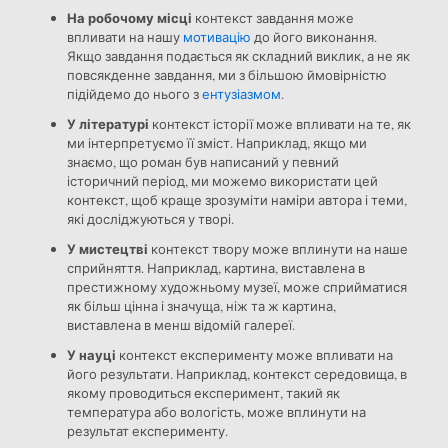
На робочому місці
контекст завдання може
впливати на нашу
мотивацію
до його виконання.
Якщо завдання подається як складний виклик, а не як
повсякденне завдання, ми з більшою ймовірністю
підійдемо до нього з
ентузіазмом
.
У літературі
контекст історії може впливати на те, як
ми інтерпретуємо її зміст. Наприклад, якщо ми
знаємо, що роман був написаний у певний
історичний період, ми можемо використати цей
контекст, щоб краще зрозуміти наміри автора і теми,
які досліджуються у творі.
У мистецтві
контекст твору може вплинути на наше
сприйняття. Наприклад, картина, виставлена в
престижному художньому музеї, може сприйматися
як більш цінна і значуща, ніж та ж картина,
виставлена в менш відомій галереї.
У науці
контекст експерименту може впливати на
його результати. Наприклад, контекст середовища, в
якому проводиться експеримент, такий як
температура або вологість, може вплинути на
результат експерименту.