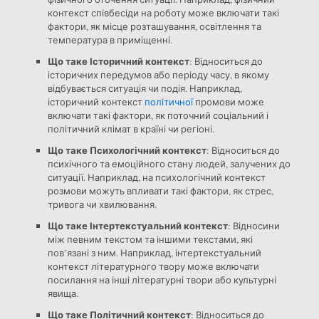
контекст співбесіди на роботу може включати такі
фактори, як місце розташування, освітлення та
температура в приміщенні.
Що таке Історичний контекст
: Відноситься до
історичних передумов або періоду часу, в якому
відбувається ситуація чи подія. Наприклад,
історичний контекст
політичної
промови може
включати такі фактори, як поточний соціальний і
політичний клімат в країні чи регіоні.
Що таке Психологічний контекст
: Відноситься до
психічного та емоційного стану людей, залучених до
ситуації. Наприклад, на психологічний контекст
розмови можуть впливати такі фактори, як стрес,
тривога чи хвилювання.
Що таке Інтертекстуальний контекст
: Відносини
між певним текстом та іншими текстами, які
пов’язані з ним. Наприклад, інтертекстуальний
контекст літературного твору може включати
посилання на інші літературні твори або культурні
явища.
Що таке Політичний контекст
: Відноситься до