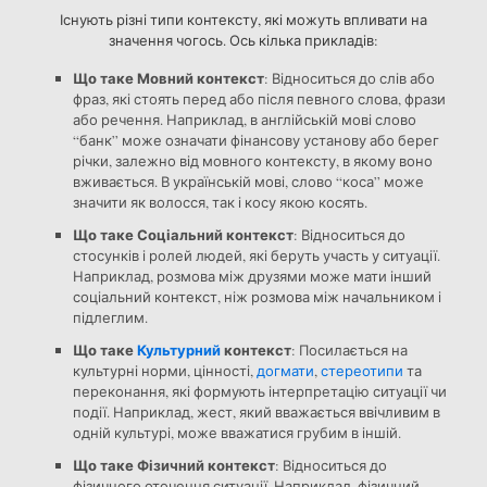
Існують різні типи контексту, які можуть впливати на
значення чогось. Ось кілька прикладів:
Що таке Мовний контекст
: Відноситься до слів або
фраз, які стоять перед або після певного слова, фрази
або речення. Наприклад, в англійській мові слово
“банк” може означати фінансову установу або берег
річки, залежно від мовного контексту, в якому воно
вживається. В українській мові, слово “коса” може
значити як волосся, так і косу якою косять.
Що таке Соціальний контекст
: Відноситься до
стосунків і ролей людей, які беруть участь у ситуації.
Наприклад, розмова між друзями може мати інший
соціальний контекст, ніж розмова між начальником і
підлеглим.
Що таке
Культурний
контекст
: Посилається на
культурні норми, цінності,
догмати
,
стереотипи
та
переконання, які формують інтерпретацію ситуації чи
події. Наприклад, жест, який вважається ввічливим в
одній культурі, може вважатися грубим в іншій.
Що таке Фізичний контекст
: Відноситься до
фізичного оточення ситуації. Наприклад, фізичний