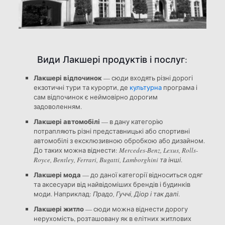
Види Лакшері продуктів і послуг:
Лакшері відпочинок
— сюди входять різні дорогі
екзотичні тури та курорти, де
культурна
програма і
сам відпочинок є неймовірно дорогим
задоволенням.
Лакшері автомобілі
— в дану категорію
потрапляють різні представницькі або спортивні
автомобілі з ексклюзивною обробкою або дизайном.
До таких можна віднести:
Mercedes-Benz, Lexus, Rolls-
Royce, Bentley, Ferrari, Bugatti, Lamborghini та інші
.
Лакшері мода
— до даної категорії відноситься одяг
та аксесуари від найвідоміших брендів і будинків
моди. Наприклад:
Прадо, Гуччі, Діор і так далі
.
Лакшері житло
— сюди можна віднести дорогу
нерухомість, розташовану як в елітних житлових