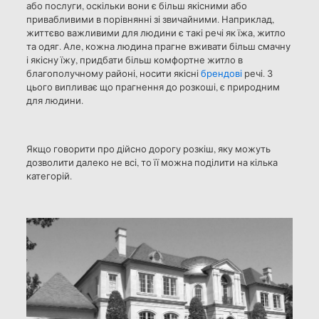
або послуги, оскільки вони є більш якісними або
привабливими в порівнянні зі звичайними. Наприклад,
життєво важливими для людини є такі речі як їжа, житло
та одяг. Але, кожна людина прагне вживати більш смачну
і якісну їжу, придбати більш комфортне житло в
благополучному районі, носити якісні
брендові
речі. З
цього випливає що прагнення до розкоші, є природним
для людини.
Якщо говорити про дійсно дорогу розкіш, яку можуть
дозволити далеко не всі, то її можна поділити на кілька
категорій.