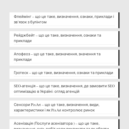
Флеймінг – що це таке, визначення, ознаки, приклади і
зв’язок з булінгом
Рейджбейт – що це таке, визначення, ознаки та
приклади
Апофеоз – що це таке, визначення, значення та
приклади
Гротеск – що це таке, визначення, ознаки та приклади
SEO-агенція – що це таке, визначення, де замовити SEO
оптимізацію в Україні: огляд агенцій
Сенсори PixArt – що це таке, визначення, види,
характеристики і як PixArt контролює ринок
Асенізація (Послуги асенізатора ) – що це таке,
визначення, суть робіт коли викликати та як обрати