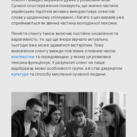
Сучасні спостереження показують, що значна частина
українських підлітків активно використовує сленгові
слова у щоденному спілкуванні, і багато з цих виразів уже
сприймаються як звична частина молодіжної лексики.
Поняття сленгу також включає постійне оновлення та
варіативність: те, що ще вчора звучало актуально,
сьогодні вже може здаватися застарілим. Тому
визначення сленгу завжди пов’язане з певним часом,
контекстом
та середовищем, у якому ця розмовна
лексика функціонує. У результаті сленг не лише
відображає мовні особливості групи, а й стає дзеркалом
культури
та способу мислення сучасної людини.