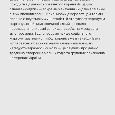
походить від давньонорвезького кореня slengja, що
означав «кидати» — зокрема, у значенні «кидання слів» чи
різких висловлювань. У письмових джерелах цей термін
вперше фіксується у XVIII столітті й стосувався передусім
жаргону англійських злочинців, який дозволяв
передавати приховані сенси для «своїх» та маскувати
зміст розмови. Водночас саме явище соціального
жаргону має значно глибші корені: вже в «Енеїді» Івана
Котляревського можна знайти слова й вислови, які
нагадують тарабарську мову — це свідчить про давню
традицію створення мовних кодів та групових лексиконів
на теренах України.