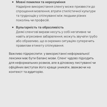
Мовні помилки та нерозуміння
Надмірне використання сленгу може призвести до
спрощення мовлення, втрати стилістичної культури
та труднощів у спілкуванні між людьми різних
поколінь чи професій.
Вульгарність та образливість
Деякі сленгові вирази несуть у собі негативне чи
навіть агресивне забарвлення, можуть звучати грубо
або образливо, що в окремих ситуаціях суперечить
правилам етикету спілкування.
Важливо підкреслити: у використанні неформальної
лексики має бути баланс мови. Сленг чудово підходить
для неформальних розмов, але в діловому листуванні чи
офіційних виступах його краще уникати, зважаючи на
контекст та аудиторію.