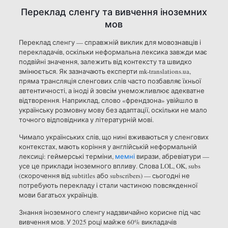
Переклад сленгу та вивчення іноземних
мов
Переклад сленгу — справжній виклик для мовознавців і
перекладачів, оскільки неформальна лексика завжди має
подвійні значення, залежить від контексту та швидко
змінюється. Як зазначають експерти mk-translations.ua,
пряма трансляція сленгових слів часто позбавляє їхньої
автентичності, а іноді й зовсім унеможливлює адекватне
відтворення. Наприклад, слово «френдзона» увійшло в
українську розмовну мову без адаптації, оскільки не мало
точного відповідника у літературній мові.
Чимало українських слів, що нині вживаються у сленгових
контекстах, мають коріння у англійській неформальній
лексиці: геймерські терміни,
мемні
вирази, абревіатури —
усе це приклади іноземного впливу. Слова LOL, OK, subs
(скорочення від subtitles або subscribers) — сьогодні не
потребують перекладу і стали частиною повсякденної
мови багатьох українців.
Знання іноземного сленгу надзвичайно корисне під час
вивчення мов. У 2025 році майже 60% викладачів