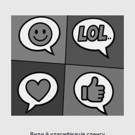
Види й класифікація сленгу