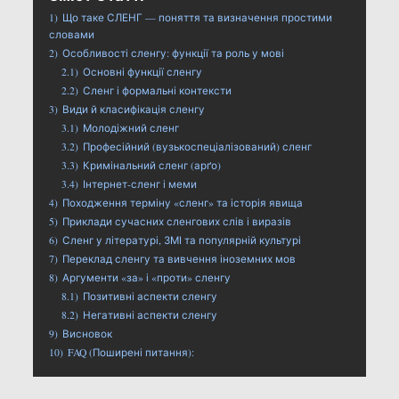
1)
Що таке СЛЕНГ — поняття та визначення простими
словами
2)
Особливості сленгу: функції та роль у мові
2.1)
Основні функції сленгу
2.2)
Сленг і формальні контексти
3)
Види й класифікація сленгу
3.1)
Молодіжний сленг
3.2)
Професійний (вузькоспеціалізований) сленг
3.3)
Кримінальний сленг (арґо)
3.4)
Інтернет-сленг і меми
4)
Походження терміну «сленг» та історія явища
5)
Приклади сучасних сленгових слів і виразів
6)
Сленг у літературі, ЗМІ та популярній культурі
7)
Переклад сленгу та вивчення іноземних мов
8)
Аргументи «за» і «проти» сленгу
8.1)
Позитивні аспекти сленгу
8.2)
Негативні аспекти сленгу
9)
Висновок
10)
FAQ (Поширені питання):