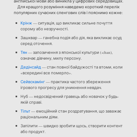
англійської мови або виникла у цифрових середовищах.
Для кращого розуміння наведемо короткий перелік
популярних сучасних сленгових слів і пояснимо кожне:
Крінж
— ситуація, що викликає сильне почуття
сорому або незручності.
Зашквар — ганебна подія або дія, яка викликає осуд
серед оточення.
Тян
— запозичення з японської культури (-chan),
означає дівчину, милу персону.
Дедінсайд
— стан повної байдужості та втоми, коли
«всередині все померло».
Сейвскамінг
— практика частого збереження
ігрового прогресу для уникнення невдач.
Нуб — недосвідчений гравець або новачок у будь-
якій справі.
Тільт
— емоційний стан роздратування, що заважає
раціональним діям.
Запілити — швидко зробити щось, створити контент
або продукт.