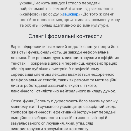
українці можуть швидко і стисло передати
найрізноманітніші емоційні стани: від захоплення
(«кайфово») до осуду («
зашквар
»). До того ж сленг
постійно оновлюється, що «оживляє» розмовну мову
та робить її більш адаптивною до змін культури.
Сленг і формальні контексти
Варто підкреслити і важливий недолік сленгу: попри його
живість і функціональність, це завжди неформальна
лексика. Її не рекомендують використовувати в офіційних
текстах — зокрема в діловій переписці, наукових працях
або під час публічних виступів. У професійному
середовищі сленгова лексика вважається недоречною
для формальних текстів, таких як резюме та мотиваційні
листи: роботодавці зазвичай очікують чіткого,
лаконічного і стилістично нейтрального викладу думок.
Отже, функції сленгу підкреслюють його важливу роль у
мовному житті сучасного українця: це своєрідний «код»
групової ідентичності, ефективний інструмент передачі
емоційного забарвлення та засіб стислого, а іноді й
завуальованого спілкування, який, утім, слід
використовувати з розумінням контексту.