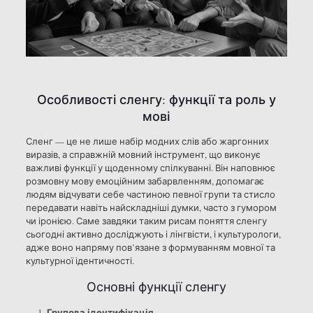
Особливості сленгу: функції та роль у
мові
Сленг — це не лише набір модних слів або жаргонних
виразів, а справжній мовний інструмент, що виконує
важливі функції у щоденному спілкуванні. Він наповнює
розмовну мову емоційним забарвленням, допомагає
людям відчувати себе частиною певної групи та стисло
передавати навіть найскладніші думки, часто з гумором
чи іронією. Саме завдяки таким рисам поняття сленгу
сьогодні активно досліджують і лінгвісти, і культурологи,
адже воно напряму пов’язане з формуванням мовної та
культурної ідентичності.
Основні функції сленгу
Групова ідентифікація