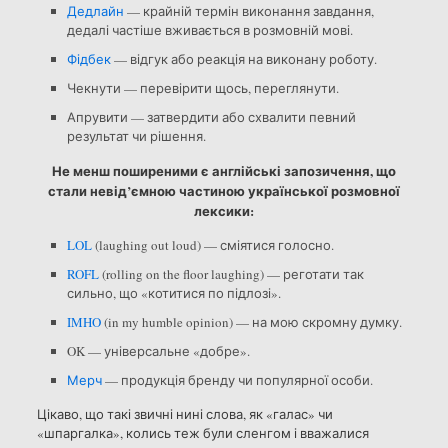
Дедлайн
— крайній термін виконання завдання,
дедалі частіше вживається в розмовній мові.
Фідбек
— відгук або реакція на виконану роботу.
Чекнути — перевірити щось, переглянути.
Апрувити — затвердити або схвалити певний
результат чи рішення.
Не менш поширеними є англійські запозичення, що
стали невід’ємною частиною української розмовної
лексики:
LOL
(laughing out loud) — сміятися голосно.
ROFL
(rolling on the floor laughing) — реготати так
сильно, що «котитися по підлозі».
IMHO
(in my humble opinion) — на мою скромну думку.
OK — універсальне «добре».
Мерч
— продукція бренду чи популярної особи.
Цікаво, що такі звичні нині слова, як «галас» чи
«шпаргалка», колись теж були сленгом і вважалися