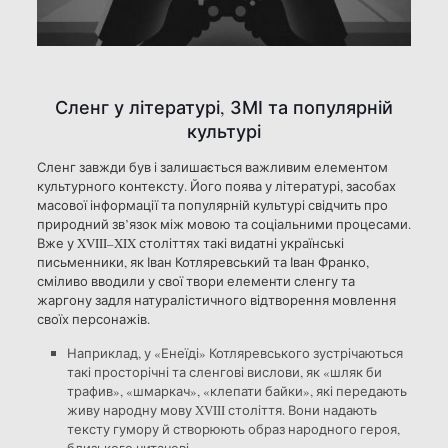
Сленг у літературі, ЗМІ та популярній
культурі
Сленг завжди був і залишається важливим елементом
культурного контексту. Його поява у літературі, засобах
масової інформації та популярній культурі свідчить про
природний зв’язок між мовою та соціальними процесами.
Вже у XVIII–XIX століттях такі видатні українські
письменники, як Іван Котляревський та Іван Франко,
сміливо вводили у свої твори елементи сленгу та
жаргону задля натуралістичного відтворення мовлення
своїх персонажів.
Наприклад, у «Енеїді» Котляревського зустрічаються
такі просторічні та сленгові вислови, як «шляк би
трафив», «шмаркач», «клепати байки», які передають
живу народну мову XVIII століття. Вони надають
тексту гумору й створюють образ народного героя,