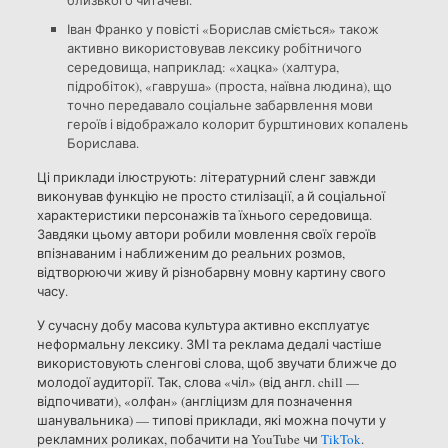
близького читачеві.
Іван Франко у повісті «Борислав сміється» також
активно використовував лексику робітничого
середовища, наприклад: «хацка» (халтура,
підробіток), «гавруша» (проста, наївна людина), що
точно передавало соціальне забарвлення мови
героїв і відображало колорит бурштинових копалень
Борислава.
Ці приклади ілюструють: літературний сленг завжди
виконував функцію не просто стилізації, а й соціальної
характеристики персонажів та їхнього середовища.
Завдяки цьому автори робили мовлення своїх героїв
впізнаваним і наближеним до реальних розмов,
відтворюючи живу й різнобарвну мовну картину свого
часу.
У сучасну добу масова культура активно експлуатує
неформальну лексику. ЗМІ та реклама дедалі частіше
використовують сленгові слова, щоб звучати ближче до
молодої аудиторії. Так, слова «чіл» (від англ. chill —
відпочивати), «олфан» (англіцизм для позначення
шанувальника) — типові приклади, які можна почути у
рекламних роликах, побачити на YouTube чи
TikTok
.