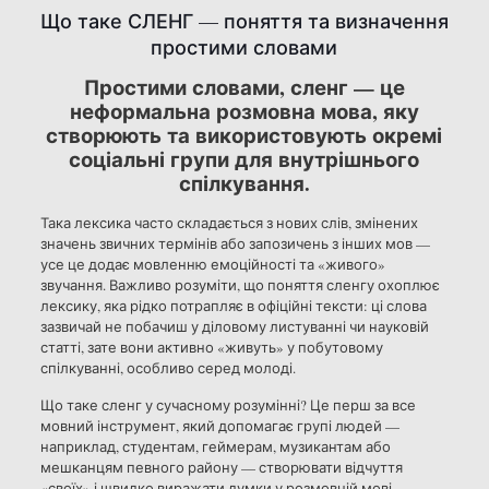
Що таке СЛЕНГ — поняття та визначення
простими словами
Простими словами, сленг — це
неформальна розмовна мова, яку
створюють та використовують окремі
соціальні групи для внутрішнього
спілкування.
Така лексика часто складається з нових слів, змінених
значень звичних термінів або запозичень з інших мов —
усе це додає мовленню емоційності та «живого»
звучання. Важливо розуміти, що поняття сленгу охоплює
лексику, яка рідко потрапляє в офіційні тексти: ці слова
зазвичай не побачиш у діловому листуванні чи науковій
статті, зате вони активно «живуть» у побутовому
спілкуванні, особливо серед молоді.
Що таке сленг у сучасному розумінні? Це перш за все
мовний інструмент, який допомагає групі людей —
наприклад, студентам, геймерам, музикантам або
мешканцям певного району — створювати відчуття
«своїх» і швидко виражати думки у розмовній мові.