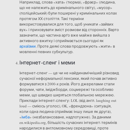
Наприклад, слова «хата» (тюрма), «фраєр» (людина,
що не належить до кримінального світу), «мусор»
(поліцейський) були поширені у кримінальних колах
протягом ХХ століття. Такі терміни
використовувалися для того, щоб уникати «зайвих
вух» і приховувати зміст розмови від сторонніх. Варто
зазначити, що частина арґо вже майже вийшла з
активного вжитку і сприймається сьогодні як
архаїзми
. Проте деякі слова продовжують «жити» в
мовленні певних субкультур.
Інтернет-сленг і меми
Інтернет-сленг — це чи не найдинамічніший різновид
сучасної неформальної лексики, який почав активно
формуватися з 2000-х років. Його джерелами стали
форуми, чати, іміджборди, соцмережі та особливо
меми, що швидко ширяться глобальною мережею.
Приклади інтернет-сленгу: LOL (від англ. laughing out
loud — сміюсь уголос), OK, «френдзона» (ситуація,
коли одна людина сприймає іншу лише як друга),
«
імба
» (незбалансоване, надпотужне). За даними
en.wikipedia.org, більшість сучасних інтернет-термінів
народилися в англомовному середовищі, проте