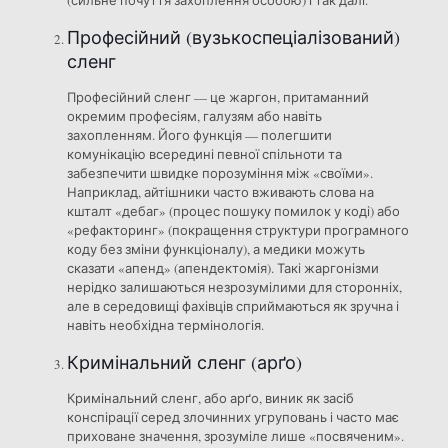
(сильне почуття захоплення особою) і так далі.
Професійний (вузькоспеціалізований)
сленг
Професійний сленг — це жаргон, притаманний
окремим професіям, галузям або навіть
захопленням. Його функція — полегшити
комунікацію всередині певної спільноти та
забезпечити швидке порозуміння між «своїми».
Наприклад, айтішники часто вживають слова на
кшталт «дебаг» (процес пошуку помилок у коді) або
«рефакторинг» (покращення структури програмного
коду без зміни функціоналу), а медики можуть
сказати «апенд» (апендектомія). Такі жаргонізми
нерідко залишаються незрозумілими для сторонніх,
але в середовищі фахівців сприймаються як зручна і
навіть необхідна термінологія.
Кримінальний сленг (арґо)
Кримінальний сленг, або арґо, виник як засіб
конспірації серед злочинних угруповань і часто має
приховане значення, зрозуміле лише «посвяченим».