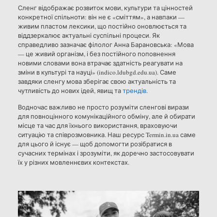
Сленг відображає розвиток мови, культури та цінностей
конкретної спільноти: він не є «сміттям», а навпаки —
живим пластом лексики, що постійно оновлюється та
віддзеркалює актуальні суспільні процеси. Як
справедливо зазначає філолог Анна Барановська: «Мова
— це живий організм, і без постійного поповнення
новими словами вона втрачає здатність реагувати на
зміни в культурі та науці» (indico.ldubgd.edu.ua). Саме
завдяки сленгу мова зберігає свою актуальність та
чутливість до нових ідей, явищ та
трендів
.
Водночас важливо не просто розуміти сленгові вирази
для повноцінного комунікаційного обміну, але й обирати
місце та час для їхнього використання, враховуючи
ситуацію та співрозмовника. Наш ресурс Termin.in.ua саме
для цього й існує — щоб допомогти розібратися в
сучасних термінах і зрозуміти, як доречно застосовувати
їх у різних мовленнєвих контекстах.