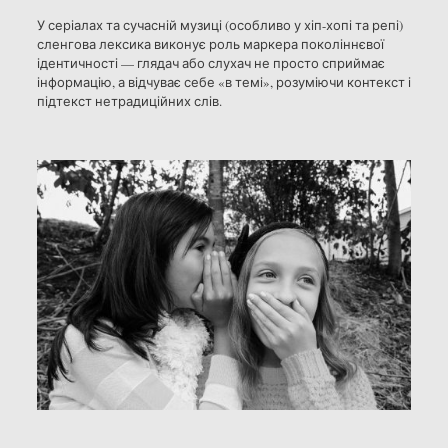
У серіалах та сучасній музиці (особливо у хіп-хопі та репі)
сленгова лексика виконує роль маркера поколіннєвої
ідентичності — глядач або слухач не просто сприймає
інформацію, а відчуває себе «в темі», розуміючи контекст і
підтекст нетрадиційних слів.