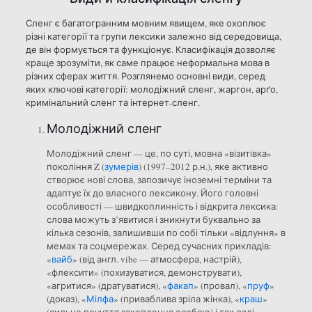
Сленг є багатогранним мовним явищем, яке охоплює
різні категорії та групи лексики залежно від середовища,
де він формується та функціонує. Класифікація дозволяє
краще зрозуміти, як саме працює неформальна мова в
різних сферах життя. Розглянемо основні види, серед
яких ключові категорії: молодіжний сленг, жаргон, арґо,
кримінальний сленг та інтернет-сленг.
Молодіжний сленг
Молодіжний сленг — це, по суті, мовна «візитівка»
покоління Z (
зумерів
) (1997–2012 р.н.), яке активно
створює нові слова, запозичує іноземні терміни та
адаптує їх до власного лексикону. Його головні
особливості — швидкоплинність і відкрита лексика:
слова можуть з’явитися і зникнути буквально за
кілька сезонів, залишивши по собі тільки «відлуння» в
мемах та соцмережах. Серед сучасних прикладів:
«
вайб
» (від англ. vibe — атмосфера, настрій),
«флексити» (похизуватися, демонструвати),
«агритися» (дратуватися), «
факап
» (провал), «
пруф
»
(доказ), «
Мілфа
» (приваблива зріла жінка), «
краш
»