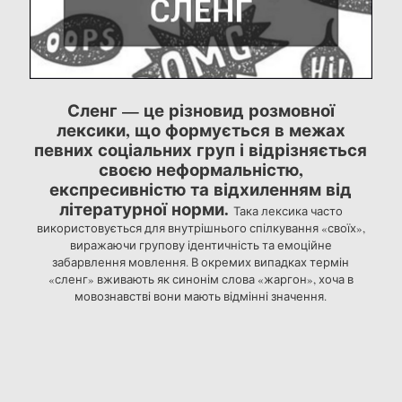
Сленг — це різновид розмовної
лексики, що формується в межах
певних соціальних груп і відрізняється
своєю неформальністю,
експресивністю та відхиленням від
літературної норми.
Така лексика часто
використовується для внутрішнього спілкування «своїх»,
виражаючи групову ідентичність та емоційне
забарвлення мовлення. В окремих випадках термін
«сленг» вживають як синонім слова «жаргон», хоча в
мовознавстві вони мають відмінні значення.