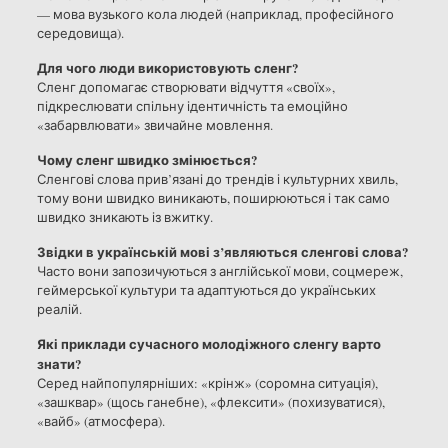
— мова вузького кола людей (наприклад, професійного
середовища).
Для чого люди використовують сленг?
Сленг допомагає створювати відчуття «своїх»,
підкреслювати спільну ідентичність та емоційно
«забарвлювати» звичайне мовлення.
Чому сленг швидко змінюється?
Сленгові слова прив’язані до трендів і культурних хвиль,
тому вони швидко виникають, поширюються і так само
швидко зникають із вжитку.
Звідки в українській мові з’являються сленгові слова?
Часто вони запозичуються з англійської мови, соцмереж,
геймерської культури та адаптуються до українських
реалій.
Які приклади сучасного молодіжного сленгу варто
знати?
Серед найпопулярніших: «крінж» (соромна ситуація),
«зашквар» (щось ганебне), «флексити» (похизуватися),
«вайб» (атмосфера).