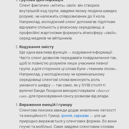
Сленг фактично «мітить» своїх: він створює
внутрішній код групи, завдяки якому людина швидко
розуміє, чи належить співрозмовник до її кола.
Наприклад, молодіжний сленг допомагає підліткам
відчувати спільність у власному середовищі, а
професійні жаргонізми формують атмосферу «своїх»
серед медиків чи айтішників.
Кодування змісту
Ще одна важлива функція — кодування інформації.
Часто сленг дозволяє передавати повідомлення так,
щоб їх повністю розуміли лише учасники певної
групи, а для сторонніх ці слова були «темним лісом».
Наприклад, у молодіжному чи кримінальному
середовищі сленгові слова виконують роль
умовного шифру — так само, як у XVIII столітті
вуличні банди Лондона використовували «thieves’
cant» для приховування сенсу розмови від влади.
Вираження емоцій і гумору
Сленгова лексика завжди додає мовленню легкості
та емоційності. Гумор,
іронія
,
сарказм
— усе це
природно виражається у сленгових формах, бо вони
гнучкі та мобільні. Саме завдяки сленговим словам