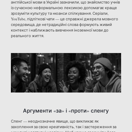
англійської мови в Україні зазначили, що знайомство учнів
із сучасною неформальною лексикою допомагає краще
зрозуміти культуру та нюанси спілкування. Серіали,
YouTube, підліткові чати — це справжні джерела мовного
середовища, де нетрадиційні слова формують живий
контекст і наближають вивчення іноземної мови до
реального життя.
Аргументи «за» і «проти» сленгу
Сленг — неоднозначне явище, що викликає як
захоплення за свою креативність, так і застереження за