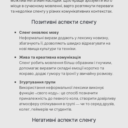
можливі негативні наслідки. Щоб краще зрозуміти його
місце в сучасному мовленні, варто розглянути переваги
та недоліки сленгу у різних комунікативних контекстах.
Позитивні аспекти сленгу
Сленг оновлює мову
Неформальні вирази додають у лексику новизну,
збагачують її, дозволяють швидко відреагувати на
нові явища культури та техніки.
Жива та креативна комунікація
Сленг робить мовлення більш образним і гнучким,
допомагає виразити складні емоції коротко та
яскраво, додає гумору та іронії у звичайну розмову.
Згуртування групи
Використання неформальної лексики виконує
функцію «свого коду»: це спосіб позначити
приналежність до певного кола, створити довірливу
атмосферу спілкування в групі — чи то серед друзів,
колег, геймерів чи студентів.
Негативні аспекти сленгу