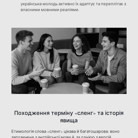
українська молодь активно їх адаптує та переплітає з
власними мовними реаліями.
Походження терміну «сленг» та історія
явища
Етимологія слова «сленг» цікава й багатошарова: воно
запозичене з англійської мови й, за однією з версій,