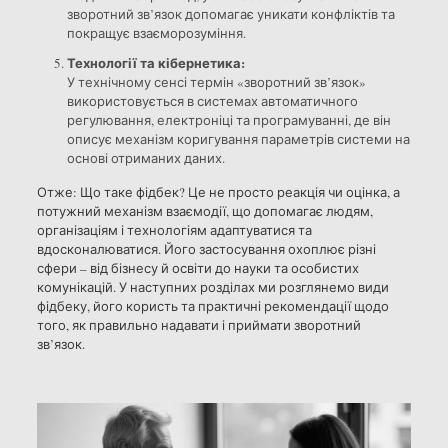
зворотний зв’язок допомагає уникати конфліктів та
покращує взаєморозуміння.
Технології та кібернетика:
У технічному сенсі термін «зворотний зв’язок»
використовується в системах автоматичного
регулювання, електроніці та програмуванні, де він
описує механізм коригування параметрів системи на
основі отриманих даних.
Отже: Що таке фідбек? Це не просто реакція чи оцінка, а
потужний механізм взаємодії, що допомагає людям,
організаціям і технологіям адаптуватися та
вдосконалюватися. Його застосування охоплює різні
сфери – від бізнесу й освіти до науки та особистих
комунікацій. У наступних розділах ми розглянемо види
фідбеку, його користь та практичні рекомендації щодо
того, як правильно надавати і приймати зворотний
зв’язок.