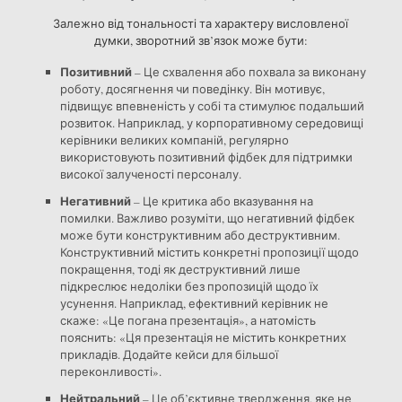
Залежно від тональності та характеру висловленої
думки, зворотний зв’язок може бути:
Позитивний
– Це схвалення або похвала за виконану
роботу, досягнення чи поведінку. Він мотивує,
підвищує впевненість у собі та стимулює подальший
розвиток. Наприклад, у корпоративному середовищі
керівники великих компаній, регулярно
використовують позитивний фідбек для підтримки
високої залученості персоналу.
Негативний
– Це критика або вказування на
помилки. Важливо розуміти, що негативний фідбек
може бути конструктивним або деструктивним.
Конструктивний містить конкретні пропозиції щодо
покращення, тоді як деструктивний лише
підкреслює недоліки без пропозицій щодо їх
усунення. Наприклад, ефективний керівник не
скаже: «Це погана презентація», а натомість
пояснить: «Ця презентація не містить конкретних
прикладів. Додайте кейси для більшої
переконливості».
Нейтральний
– Це об’єктивне твердження, яке не