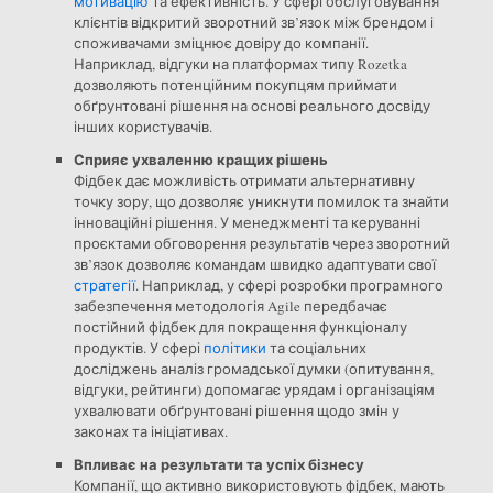
мотивацію
та ефективність. У сфері обслуговування
клієнтів відкритий зворотний зв’язок між брендом і
споживачами зміцнює довіру до компанії.
Наприклад, відгуки на платформах типу Rozetka
дозволяють потенційним покупцям приймати
обґрунтовані рішення на основі реального досвіду
інших користувачів.
Сприяє ухваленню кращих рішень
Фідбек дає можливість отримати альтернативну
точку зору, що дозволяє уникнути помилок та знайти
інноваційні рішення. У менеджменті та керуванні
проєктами обговорення результатів через зворотний
зв’язок дозволяє командам швидко адаптувати свої
стратегії
. Наприклад, у сфері розробки програмного
забезпечення методологія Agile передбачає
постійний фідбек для покращення функціоналу
продуктів. У сфері
політики
та соціальних
досліджень аналіз громадської думки (опитування,
відгуки, рейтинги) допомагає урядам і організаціям
ухвалювати обґрунтовані рішення щодо змін у
законах та ініціативах.
Впливає на результати та успіх бізнесу
Компанії, що активно використовують фідбек, мають