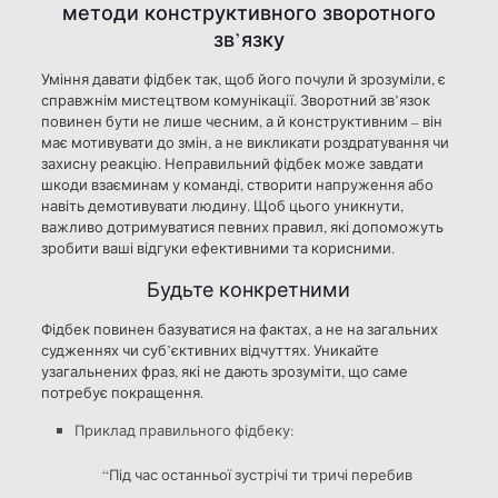
методи конструктивного зворотного
зв’язку
Уміння давати фідбек так, щоб його почули й зрозуміли, є
справжнім мистецтвом комунікації. Зворотний зв’язок
повинен бути не лише чесним, а й конструктивним – він
має мотивувати до змін, а не викликати роздратування чи
захисну реакцію. Неправильний фідбек може завдати
шкоди взаєминам у команді, створити напруження або
навіть демотивувати людину. Щоб цього уникнути,
важливо дотримуватися певних правил, які допоможуть
зробити ваші відгуки ефективними та корисними.
Будьте конкретними
Фідбек повинен базуватися на фактах, а не на загальних
судженнях чи суб’єктивних відчуттях. Уникайте
узагальнених фраз, які не дають зрозуміти, що саме
потребує покращення.
Приклад правильного фідбеку:
“Під час останньої зустрічі ти тричі перебив