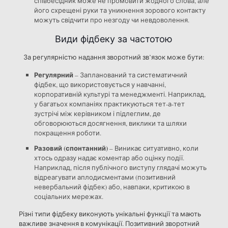
співбесідник може не промовити жодного слова, але
його схрещені руки та уникнення зорового контакту
можуть свідчити про незгоду чи невдоволення.
Види фідбеку за частотою
За регулярністю надання зворотний зв’язок може бути:
Регулярний
– Запланований та систематичний
фідбек, що використовується у навчанні,
корпоративній культурі та менеджменті. Наприклад,
у багатьох компаніях практикуються тет-а-тет
зустрічі між керівником і підлеглим, де
обговорюються досягнення, виклики та шляхи
покращення роботи.
Разовий (спонтанний)
– Виникає ситуативно, коли
хтось одразу надає коментар або оцінку події.
Наприклад, після публічного виступу глядачі можуть
відреагувати аплодисментами (позитивний
невербальний фідбек) або, навпаки, критикою в
соціальних мережах.
Різні типи фідбеку виконують унікальні функції та мають
важливе значення в комунікації. Позитивний зворотний