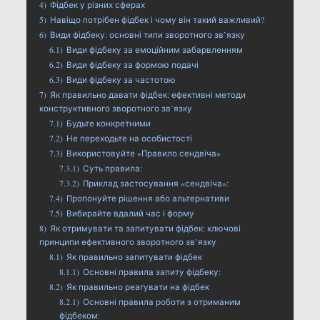
4)
Фідбек у різних сферах
5)
Навіщо потрібен фідбек і чому він такий важливий?
6)
Види фідбеку: основні типи зворотного зв’язку
6.1)
Види фідбеку за емоційним забарвленням
6.2)
Види фідбеку за формою подачі
6.3)
Види фідбеку за частотою
7)
Як правильно давати фідбек: ефективні методи
конструктивного зворотного зв’язку
7.1)
Будьте конкретними
7.2)
Не переходьте на особистості
7.3)
Використовуйте «Правило сендвіча»
7.3.1)
Суть правила:
7.3.2)
Приклад застосування «сендвіча»:
7.4)
Пропонуйте рішення або альтернативи
7.5)
Вибирайте вдалий час і форму
8)
Як отримувати та запитувати фідбек: ключові
принципи ефективного зворотного зв’язку
8.1)
Як правильно запитувати фідбек
8.1.1)
Основні правила запиту фідбеку:
8.2)
Як правильно реагувати на фідбек
8.2.1)
Основні правила роботи з отриманим
фідбеком: