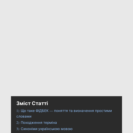
Зміст Статті
1)
Що таке ФІДБЕК — поняття та визначення простими
словами
2)
Походження терміна
3)
Синоніми українською мовою