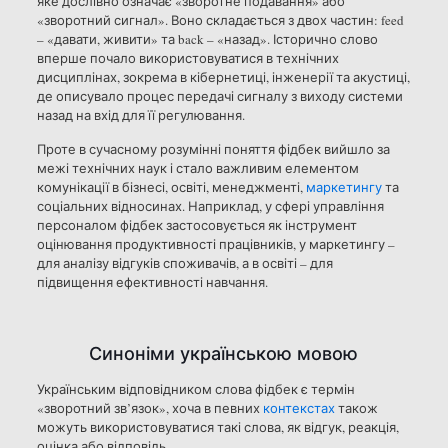
яке дослівно означає «зворотне подавання» або
«зворотний сигнал». Воно складається з двох частин: feed
– «давати, живити» та back – «назад». Історично слово
вперше почало використовуватися в технічних
дисциплінах, зокрема в кібернетиці, інженерії та акустиці,
де описувало процес передачі сигналу з виходу системи
назад на вхід для її регулювання.
Проте в сучасному розумінні поняття фідбек вийшло за
межі технічних наук і стало важливим елементом
комунікації в бізнесі, освіті, менеджменті,
маркетингу
та
соціальних відносинах. Наприклад, у сфері управління
персоналом фідбек застосовується як інструмент
оцінювання продуктивності працівників, у маркетингу –
для аналізу відгуків споживачів, а в освіті – для
підвищення ефективності навчання.
Синоніми українською мовою
Українським відповідником слова фідбек є термін
«зворотний зв’язок», хоча в певних
контекстах
також
можуть використовуватися такі слова, як відгук, реакція,
оцінка або відповідь.