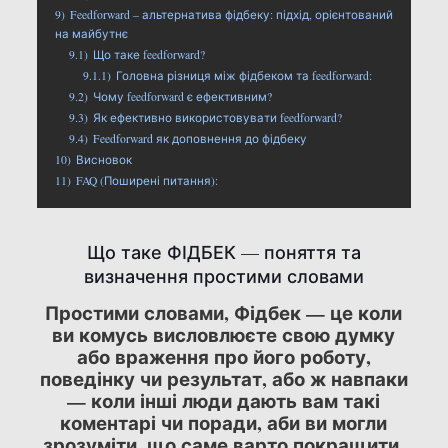
9)
Feedforward – альтернатива фідбеку: підхід, орієнтований
на майбутнє
9.1)
Що таке feedforward?
9.1.1)
Головна різниця між фідбеком та feedforward:
9.2)
Чому feedforward є ефективним?
9.3)
Як ефективно використовувати feedforward?
9.4)
Feedforward як доповнення до фідбеку
10)
Висновок
11)
FAQ (Поширені питання):
Що таке ФІДБЕК — поняття та
визначення простими словами
Простими словами, Фідбек — це коли
ви комусь висловлюєте свою думку
або враження про його роботу,
поведінку чи результат, або ж навпаки
— коли інші люди дають вам такі
коментарі чи поради, аби ви могли
зрозуміти, що саме варто покращити,