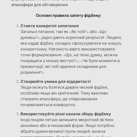
атмосфери для обговорення.
Основні правила запиту фідбеку:
Ставте конкретні запитання
Загальні питання, такі як «Як тобі?» або «Що
думаєш?», рідко дають корисний результат. Людині,
яка надає фідбек, складно сфокусуватися на чомусь
конкретному. Натомість варто використовувати
точні формулювання: «Що, на твою думку, можна
покращити у моєму виступі?»; «Чи були моменти в
презентації, які тобі здалися складними для
розуміння?»
Створюйте умови для відкритості
Люди можуть боятися давати чесний фідбек,
особливо якщо він критичний. Тому важливо
створити атмосферу, де співрозмовник
почуватиметься комфортно.
Використовуйте різні канали збору фідбеку
Іноді людям легше залишити зворотний зв’язок
анонімно або в письмовій формі. Якщо потрібно
зібрати думки великої групи людей, можна