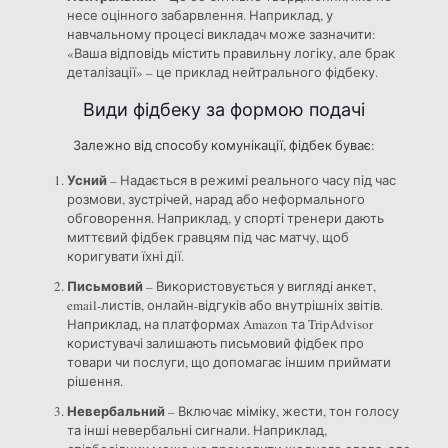
несе оцінного забарвлення. Наприклад, у
навчальному процесі викладач може зазначити:
«Ваша відповідь містить правильну логіку, але брак
деталізації» – це приклад нейтрального фідбеку.
Види фідбеку за формою подачі
Залежно від способу комунікації, фідбек буває:
Усний
– Надається в режимі реального часу під час
розмови, зустрічей, нарад або неформального
обговорення. Наприклад, у спорті тренери дають
миттєвий фідбек гравцям під час матчу, щоб
коригувати їхні дії.
Письмовий
– Використовується у вигляді анкет,
email-листів, онлайн-відгуків або внутрішніх звітів.
Наприклад, на платформах Amazon та TripAdvisor
користувачі залишають письмовий фідбек про
товари чи послуги, що допомагає іншим приймати
рішення.
Невербальний
– Включає міміку, жести, тон голосу
та інші невербальні сигнали. Наприклад,