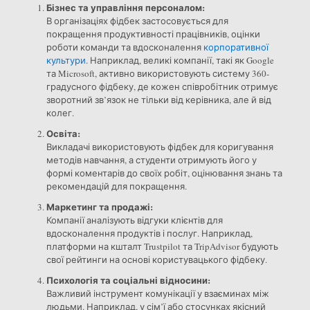
Бізнес та управління персоналом:
В організаціях фідбек застосовується для
покращення продуктивності працівників, оцінки
роботи команди та вдосконалення
корпоративної
культури
. Наприклад, великі компанії, такі як Google
та Microsoft, активно використовують систему 360-
градусного фідбеку, де кожен співробітник отримує
зворотний зв’язок не тільки від керівника, але й від
колег.
Освіта:
Викладачі використовують фідбек для коригування
методів навчання, а студенти отримують його у
формі коментарів до своїх робіт, оцінювання знань та
рекомендацій для покращення.
Маркетинг та продажі:
Компанії аналізують відгуки клієнтів для
вдосконалення продуктів і послуг. Наприклад,
платформи на кшталт Trustpilot та TripAdvisor будують
свої рейтинги на основі користувацького фідбеку.
Психологія та соціальні відносини:
Важливий інструмент комунікації у взаєминах між
людьми. Наприклад, у сім’ї або стосунках якісний