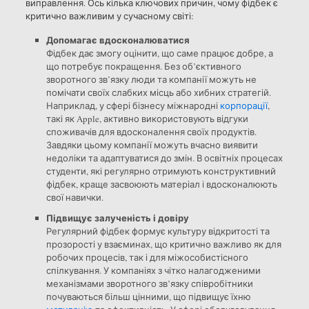
виправлення. Ось кілька ключових причин, чому фідбек є
критично важливим у сучасному світі:
Допомагає вдосконалюватися
Фідбек дає змогу оцінити, що саме працює добре, а
що потребує покращення. Без об’єктивного
зворотного зв’язку люди та компанії можуть не
помічати своїх слабких місць або хибних стратегій.
Наприклад, у сфері бізнесу міжнародні
корпорації
,
такі як Apple, активно використовують відгуки
споживачів для вдосконалення своїх продуктів.
Завдяки цьому компанії можуть вчасно виявити
недоліки та адаптуватися до змін. В освітніх процесах
студенти, які регулярно отримують конструктивний
фідбек, краще засвоюють матеріал і вдосконалюють
свої навички.
Підвищує залученість і довіру
Регулярний фідбек формує культуру відкритості та
прозорості у взаєминах, що критично важливо як для
робочих процесів, так і для міжособистісного
спілкування. У компаніях з чітко налагодженими
механізмами зворотного зв’язку співробітники
почуваються більш цінними, що підвищує їхню