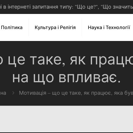
рні в інтернеті запитання типу: "Що це?", "Що значит
і Політика
Культура і Релігія
Наука і Технології
 це таке, як працю
на що впливає.
на
Мотивація – що це таке, як працює, яка бу