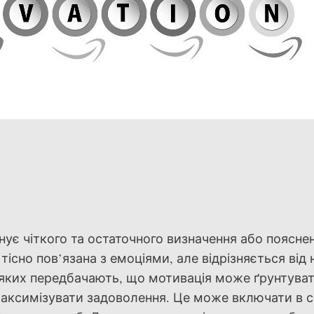
снує чіткого та остаточного визначення або поясне
існо пов’язана з емоціями, але відрізняється від 
 з яких передбачають, що мотивація може ґрунтува
і максимізувати задоволення. Це може включати в 