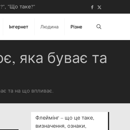
ь?", "Що таке?"
Інтернет
Людина
Різне
є, яка буває та
ває та на що впливає.
Флеймінг – що це таке,
визначення, ознаки,