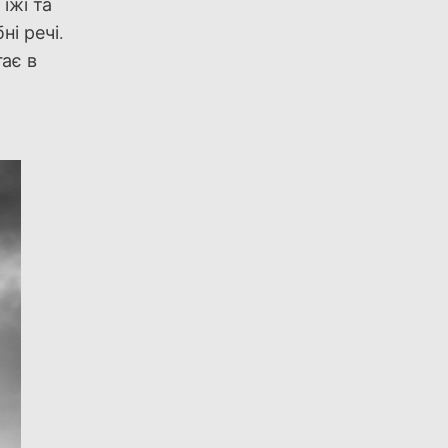
їжі та
ні речі.
ає в