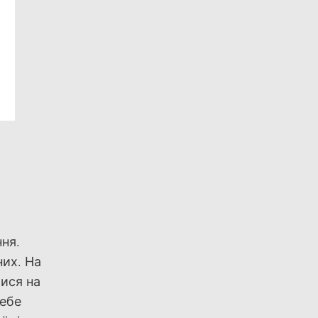
ння.
них. На
тися на
себе