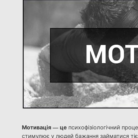
Мотивація — це
психофізіологічний процес
стимулює у людей бажання займатися тіє