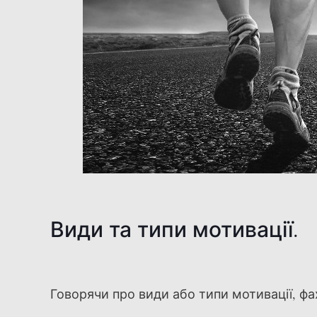
Види та типи мотивації.
Говорячи про види або типи мотивації, фах