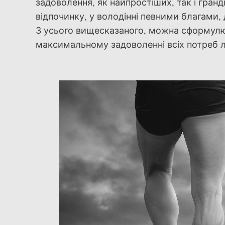
задоволення, як найпростіших, так і гранд
відпочинку, у володінні певними благами, 
З усього вищесказаного, можна сформулюв
максимальному задоволенні всіх потреб 