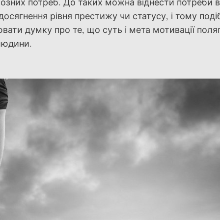
іозних потреб. До таких можна віднести потреби в 
досягнення рівня престижу чи статусу, і тому подіб
ати думку про те, що суть і мета мотивації поляг
людини.