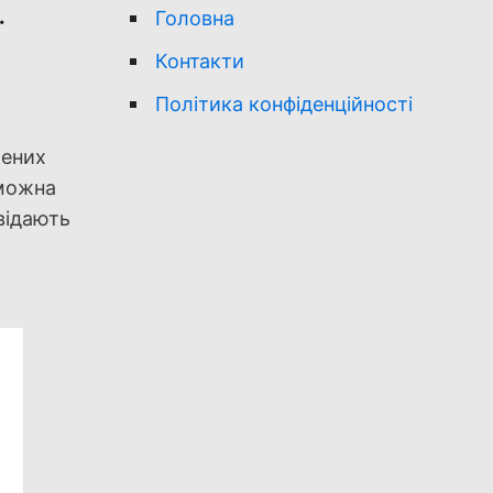
.
Головна
Контакти
Політика конфіденційності
лених
 можна
відають