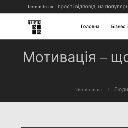
Termin.in.ua - прості відповіді на популя
Головна
Бізнес 
Мотивація – що
Termin.in.ua
Люди