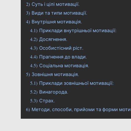
2)
Суть і цілі мотивації.
3)
Види та типи мотивації.
4)
Внутрішня мотивація.
4.1)
Приклади внутрішньої мотивації:
4.2)
Досягнення.
4.3)
Особистісний ріст.
4.4)
Прагнення до влади.
4.5)
Соціальна мотивація.
5)
Зовнішня мотивація.
5.1)
Приклади зовнішньої мотивації:
5.2)
Винагорода.
5.3)
Страх.
6)
Методи, способи, прийоми та форми мотив