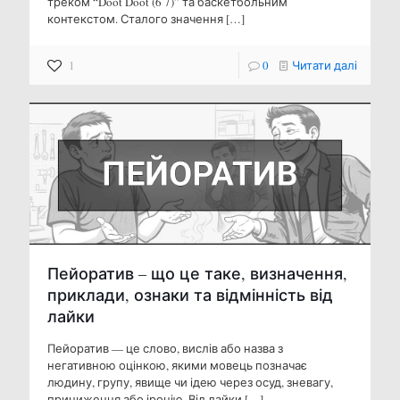
треком “Doot Doot (6 7)” та баскетбольним
контекстом. Сталого значення
[…]
1
0
Читати далі
Пейоратив – що це таке, визначення,
приклади, ознаки та відмінність від
лайки
Пейоратив — це слово, вислів або назва з
негативною оцінкою, якими мовець позначає
людину, групу, явище чи ідею через осуд, зневагу,
приниження або іронію. Від лайки
[…]