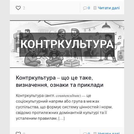
2
0
Читати далі
Контркультура – що це таке,
визначення, ознаки та приклади
Контркультура (англ. counterculture) — це
соціокультурний напрям або група в межах
суспільства, що формує систему цінностей і норм,
свідомо протилежних домінантній культурі та її
усталеним правилам,
[…]
0
0
Читати далі