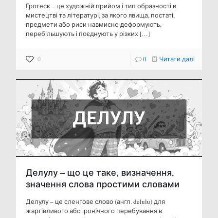
Гротеск – це художній прийом і тип образності в
мистецтві та літературі, за якого явища, постаті,
предмети або риси навмисно деформують,
перебільшують і поєднують у різких
[…]
0
0
Читати далі
Делулу – що це таке, визначення,
значення слова простими словами
Делулу – це сленгове слово (англ. delulu) для
жартівливого або іронічного перебування в