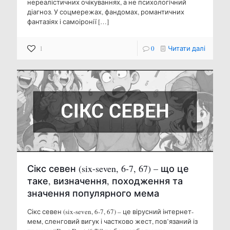
нереалістичних очікуваннях, а не психологічний
діагноз. У соцмережах, фандомах, романтичних
фантазіях і самоіронії
[…]
1
0
Читати далі
Сікс севен (six-seven, 6-7, 67) – що це
таке, визначення, походження та
значення популярного мема
Сікс севен (six-seven, 6-7, 67) – це вірусний інтернет-
мем, сленговий вигук і частково жест, пов’язаний із