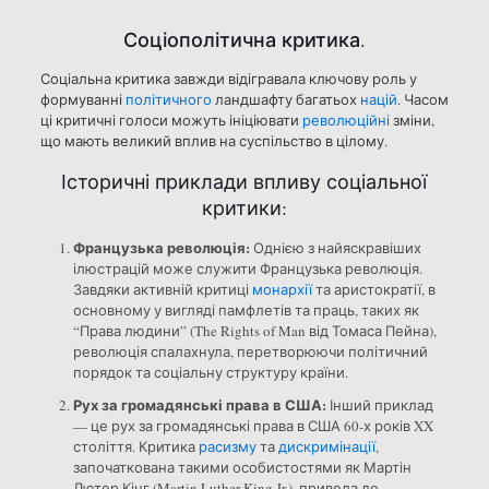
Соціополітична критика.
Соціальна критика завжди відігравала ключову роль у
формуванні
політичного
ландшафту багатьох
націй
. Часом
ці критичні голоси можуть ініціювати
революційні
зміни,
що мають великий вплив на суспільство в цілому.
Історичні приклади впливу соціальної
критики:
Французька революція:
Однією з найяскравіших
ілюстрацій може служити Французька революція.
Завдяки активній критиці
монархії
та аристократії, в
основному у вигляді памфлетів та праць, таких як
“Права людини” (The Rights of Man від Томаса Пейна),
революція спалахнула, перетворюючи політичний
порядок та соціальну структуру країни.
Рух за громадянські права в США:
Інший приклад
— це рух за громадянські права в США 60-х років XX
століття. Критика
расизму
та
дискримінації
,
започаткована такими особистостями як Мартін
Лютер Кінг (Martin Luther King Jr.), привела до