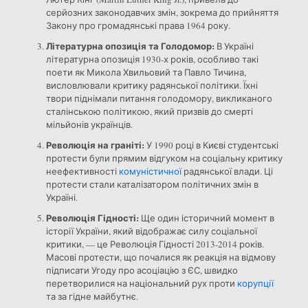
серйозних законодавчих змін, зокрема до прийняття
Закону про громадянські права 1964 року.
Літературна опозиція та Голодомор:
В Україні
літературна опозиція 1930-х років, особливо такі
поети як Микола Хвильовий та Павло Тичина,
висловлювали критику радянської політики. Їхні
твори піднімали питання голодомору, викликаного
сталінською політикою, який призвів до смерті
мільйонів українців.
Революція на граніті:
У 1990 році в Києві студентські
протести були прямим відгуком на соціальну критику
неефективності
комуністичної
радянської влади. Ці
протести стали каталізатором політичних змін в
Україні.
Революція Гідності:
Ще один історичний момент в
історії України, який відображає силу соціальної
критики, — це Революція Гідності 2013-2014 років.
Масові протести, що почалися як реакція на відмову
підписати Угоду про асоціацію з ЄС, швидко
перетворилися на національний рух проти
корупції
та за гідне майбутнє.