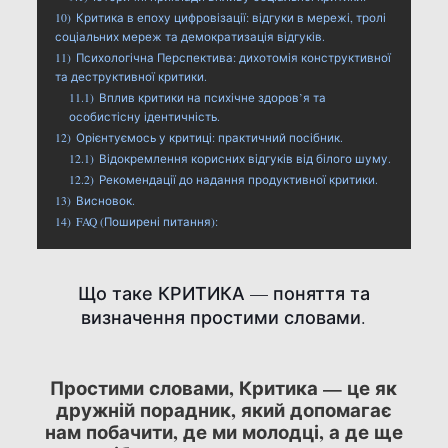
10)
Критика в епоху цифровізації: відгуки в мережі, тролі
соціальних мереж та демократизація відгуків.
11)
Психологічна Перспектива: дихотомія конструктивної
та деструктивної критики.
11.1)
Вплив критики на психічне здоров’я та
особистісну ідентичність.
12)
Орієнтуємось у критиці: практичний посібник.
12.1)
Відокремлення корисних відгуків від білого шуму.
12.2)
Рекомендації до надання продуктивної критики.
13)
Висновок.
14)
FAQ (Поширені питання):
Що таке КРИТИКА — поняття та
визначення простими словами.
Простими словами, Критика — це як
дружній порадник, який допомагає
нам побачити, де ми молодці, а де ще