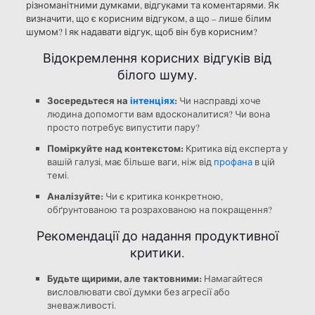
різноманітними думками, відгуками та коментарями. Як
визначити, що є корисним відгуком, а що – лише білим
шумом? І як надавати відгук, щоб він був корисним?
Відокремлення корисних відгуків від
білого шуму.
Зосередьтеся на
інтенціях
:
Чи насправді хоче
людина допомогти вам вдосконалитися? Чи вона
просто потребує випустити пару?
Поміркуйте над контекстом:
Критика від експерта у
вашій галузі, має більше ваги, ніж від
профана
в цій
темі.
Аналізуйте:
Чи є критика конкретною,
обґрунтованою та розрахованою на покращення?
Рекомендації до надання продуктивної
критики.
Будьте щирими, але тактовними:
Намагайтеся
висловлювати свої думки без агресії або
зневажливості.