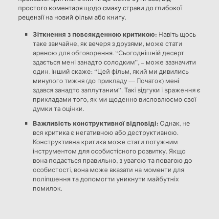
простого коментаря щодо смаку страви до глибокої
рецензії на новий фільм або книгу.
Зіткнення з повсякденною критикою:
Навіть щось
таке звичайне, як вечеря з друзями, може стати
ареною для обговорення. “Сьогоднішній десерт
здається мені занадто солодким”, – може зазначити
один. Інший скаже: “Цей фільм, який ми дивились
минулого тижня (до прикладу — Початок) мені
здався занадто заплутаним”. Такі відгуки і враження є
прикладами того, як ми щоденно висловлюємо свої
думки та оцінки.
Важливість конструктивної відповіді:
Однак, не
вся критика є негативною або деструктивною.
Конструктивна критика може стати потужним
інструментом для особистісного розвитку. Якщо
вона подається правильно, з увагою та повагою до
особистості, вона може вказати на моменти для
поліпшення та допомогти уникнути майбутніх
помилок.