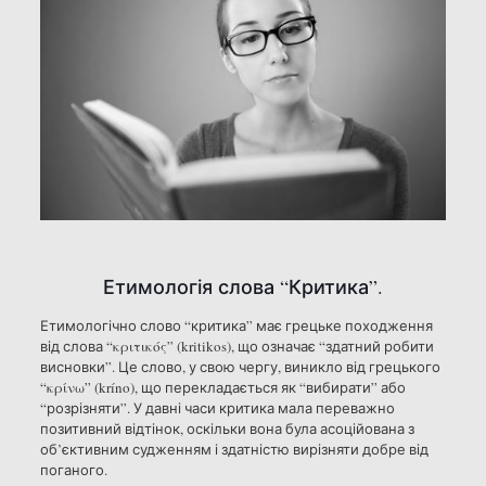
Етимологія слова “Критика”.
Етимологічно слово “критика” має грецьке походження
від слова “κριτικός” (kritikos), що означає “здатний робити
висновки”. Це слово, у свою чергу, виникло від грецького
“κρίνω” (kríno), що перекладається як “вибирати” або
“розрізняти”. У давні часи критика мала переважно
позитивний відтінок, оскільки вона була асоційована з
об’єктивним судженням і здатністю вирізняти добре від
поганого.