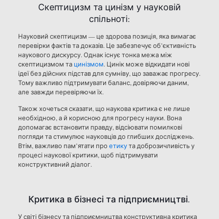
Скептицизм та цинізм у науковій
спільноті:
Науковий скептицизм — це здорова позиція, яка вимагає
перевірки фактів та доказів. Це забезпечує об’єктивність
наукового дискурсу. Однак існує тонка межа між
скептицизмом та
цинізмом
. Цинік може відкидати нові
ідеї без дійсних підстав для сумніву, що заважає прогресу.
Тому важливо підтримувати баланс, довіряючи даним,
але завжди перевіряючи їх.
Також хочеться сказати, що наукова критика є не лише
необхідною, а й корисною для прогресу науки. Вона
допомагає встановити правду, відсіювати помилкові
погляди та стимулює науковців до глибших досліджень.
Втім, важливо пам’ятати про
етику
та доброзичливість у
процесі наукової критики, щоб підтримувати
конструктивний діалог.
Критика в бізнесі та підприємництві.
У світі бізнесу та підприємництва конструктивна критика