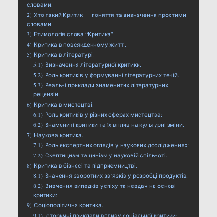
словами.
2)
Хто такий Критик — поняття та визначення простими
словами.
3)
Етимологія слова “Критика”.
4)
Критика в повсякденному житті.
5)
Критика в літературі.
5.1)
Визначення літературної критики.
5.2)
Роль критиків у формуванні літературних течій.
5.3)
Реальні приклади знаменитих літературних
рецензій.
6)
Критика в мистецтві.
6.1)
Роль критиків у різних сферах мистецтва:
6.2)
Знамениті критики та їх вплив на культурні зміни.
7)
Наукова критика.
7.1)
Роль експертних оглядів у наукових дослідженнях:
7.2)
Скептицизм та цинізм у науковій спільноті:
8)
Критика в бізнесі та підприємництві.
8.1)
Значення зворотних зв’язків у розробці продуктів.
8.2)
Вивчення випадків успіху та невдач на основі
критики:
9)
Соціополітична критика.
9.1)
Історичні приклади впливу соціальної критики: