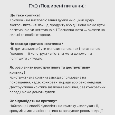
FAQ (Поширені питання):
Що таке критика?
Критика – це висловлювання думки чи оцінки щодо
якогось питання, явища, продукту або дії. Вона може бути
позитивною чи негативною, і її основна мета — вказати на
сильні та слабкі сторони.
Чи завжди критика негативна?
Ні, критика може бути як позитивною, так і негативною.
Головне — її конструктивність та мета допомогти
поліпшити ситуацію.
Як розрізнити конструктивну та деструктивну
критику?
Конструктивна критика завжди спрямована на
покращення, надає конкретні поради або рекомендації.
Деструктивна критика зазвичай емоційна, без конкретних
порад і може демотивувати.
Як відповідати на критику?
Найкращий спосіб відповісти на критику – заслухати її,
зрозуміти мотивацію критика та врахувати рекомендації,