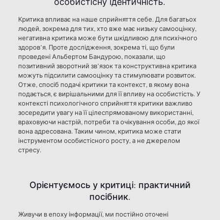
особистісну ідентичність.
Критика впливає на наше сприйняття себе. Для багатьох
людей, зокрема для тих, хто вже має низьку самооцінку,
негативна критика може бути шкідливою для психічного
здоров’я. Проте дослідження, зокрема ті, що були
проведені Альбертом Бандурою, показали, що
позитивний зворотний зв’язок та конструктивна критика
можуть підсилити самооцінку та стимулювати розвиток.
Отже, спосіб подачі критики та контекст, в якому вона
подається, є вирішальними для її впливу на особистість. У
контексті психологічного сприйняття критики важливо
зосередити увагу на її цілеспрямованому використанні,
враховуючи настрій, потреби та очікування особи, до якої
вона адресована. Таким чином, критика може стати
інструментом особистісного росту, а не джерелом
стресу.
Орієнтуємось у критиці: практичний
посібник.
Живучи в епоху інформації, ми постійно оточені