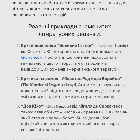
лише оцінюють роботи, але й вказують на нові шляхи для
літературного розвитку, спонукаючи авторів до
експериментів та інновацій.
Реальні приклади знаменитих
літературних рецензій.
Критичний огляд “Великий Гетсбі” (The Great Gatsby)
від Ф. Скотта Фіцджеральда спочатку приймався зі
скепсисом
. Проте пізніше критики підкреслили
геніальність цього твору, і він став одним з
найвідоміших романів американської літератури.
Критика на роман “Убивство Роджера Екройда”
(The Murder of Roger Ackroyd)
Агати Крісті відзначала
новаторський підхід авторки до жанру детективу,
змінивши стандартні схеми розкриття злочину.
“Дон Кіхот” (Don Quixote)
від Мігеля де Сервантеса
також став об’єктом численних рецензій. Цей роман,
який став символом боротьби за ідеали, був
оцінений критиками як один з найбільших творів
світової літератури.