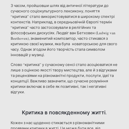
З часом, пройшовши шлях від античної літератури до
сучасного соціокультурного лексикону, поняття
“критика” стало використовуватися в широкому спектрі
контекстів. Наприклад, в середньовічній Європі термін
“критика” часто застосовували в релігійних та
філософських дискусіях. Людвіг ван Бетховен (Ludwig van
Beethoven), знаменитий композитор, часто стикався з
критикою своєї музики, яка була новаторською для свого
часу. Однак згодом його творчість стала символом
інновацій у музиці.
Слово “критика” у сучасному сенсі стало асоціюватися не
лише з оцінкою якості твору мистецтва, але й з відгуками
та рецензіями на різноманітні продукти, послуги, ідеї та
концепції. Важливо зазначити, що сучасне розуміння
критики включає в себе як позитивні, так і негативні
відгуки.
Критика в повсякденному житті.
Кожен з нас щоденно стикається з різноманітними
проявами критики в житті. Це може бути все, від