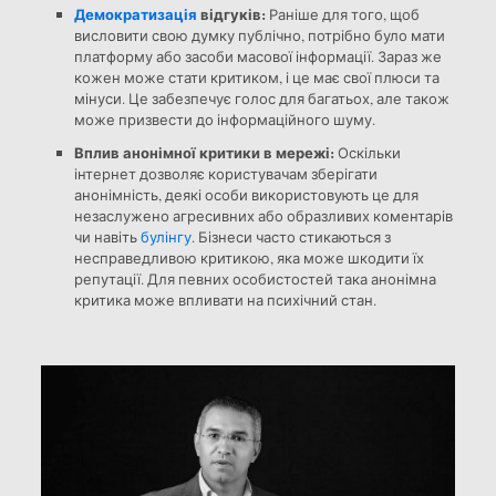
Демократизація
відгуків:
Раніше для того, щоб
висловити свою думку публічно, потрібно було мати
платформу або засоби масової інформації. Зараз же
кожен може стати критиком, і це має свої плюси та
мінуси. Це забезпечує голос для багатьох, але також
може призвести до інформаційного шуму.
Вплив анонімної критики в мережі:
Оскільки
інтернет дозволяє користувачам зберігати
анонімність, деякі особи використовують це для
незаслужено агресивних або образливих коментарів
чи навіть
булінгу
. Бізнеси часто стикаються з
несправедливою критикою, яка може шкодити їх
репутації. Для певних особистостей така анонімна
критика може впливати на психічний стан.