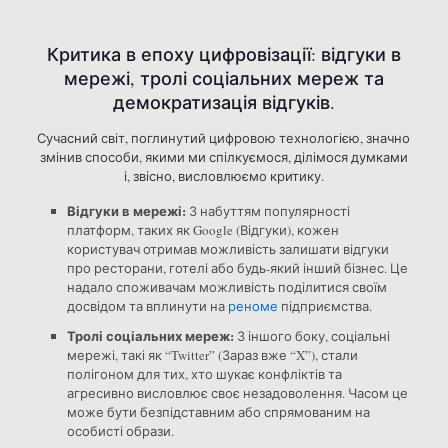
Критика в епоху цифровізації: відгуки в
мережі, тролі соціальних мереж та
демократизація відгуків.
Сучасний світ, поглинутий цифровою технологією, значно
змінив способи, якими ми спілкуємося, ділімося думками
і, звісно, висловлюємо критику.
Відгуки в мережі:
З набуттям популярності
платформ, таких як Google (Відгуки), кожен
користувач отримав можливість залишати відгуки
про ресторани, готелі або будь-який інший бізнес. Це
надало споживачам можливість поділитися своїм
досвідом та вплинути на
реноме
підприємства.
Тролі соціальних мереж:
З іншого боку, соціальні
мережі, такі як “Twitter” (Зараз вже “X”), стали
полігоном для тих, хто шукає конфліктів та
агресивно висловлює своє незадоволення. Часом це
може бути безпідставним або спрямованим на
особисті образи.