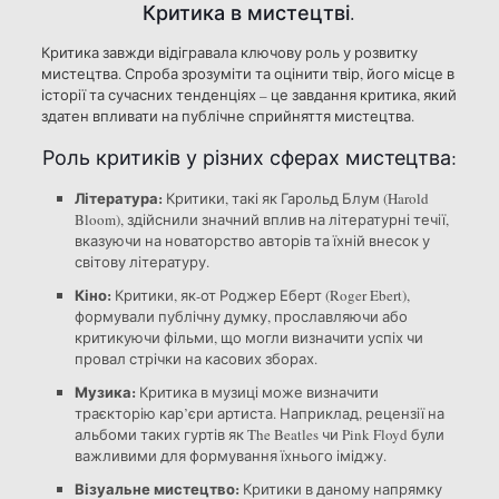
Критика в мистецтві.
Критика завжди відігравала ключову роль у розвитку
мистецтва. Спроба зрозуміти та оцінити твір, його місце в
історії та сучасних тенденціях – це завдання критика, який
здатен впливати на публічне сприйняття мистецтва.
Роль критиків у різних сферах мистецтва:
Література:
Критики, такі як Гарольд Блум (Harold
Bloom), здійснили значний вплив на літературні течії,
вказуючи на новаторство авторів та їхній внесок у
світову літературу.
Кіно:
Критики, як-от Роджер Еберт (Roger Ebert),
формували публічну думку, прославляючи або
критикуючи фільми, що могли визначити успіх чи
провал стрічки на касових зборах.
Музика:
Критика в музиці може визначити
траєкторію кар’єри артиста. Наприклад, рецензії на
альбоми таких гуртів як The Beatles чи Pink Floyd були
важливими для формування їхнього іміджу.
Візуальне мистецтво:
Критики в даному напрямку