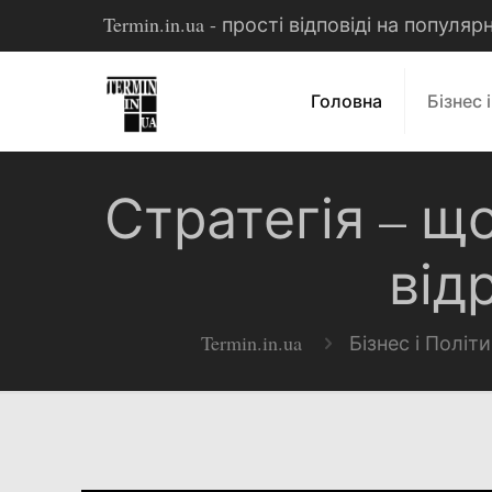
Termin.in.ua - прості відповіді на популя
Головна
Бізнес 
Стратегія – що
від
Termin.in.ua
Бізнес і Політ