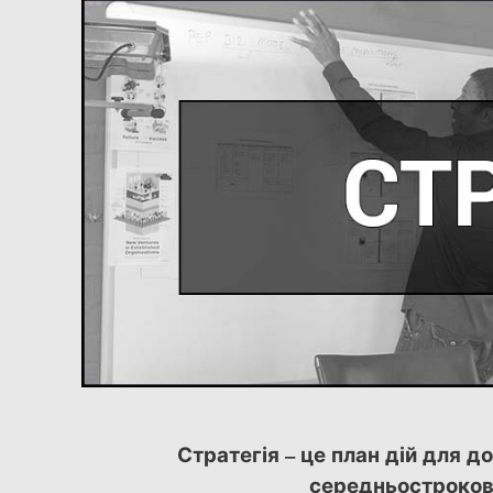
Стратегія – це план дій для д
середньострокові