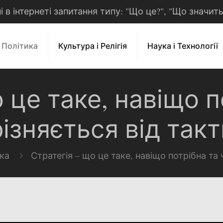
рні в інтернеті запитання типу: "Що це?", "Що значит
і Політика
Культура і Релігія
Наука і Технології
 це таке, навіщо 
різняється від такт
ика
Стратегія – що це таке, навіщо потрібна та 