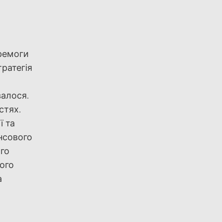
еремоги
тратегія
валося.
стях.
ї та
нсового
ого
ного
а