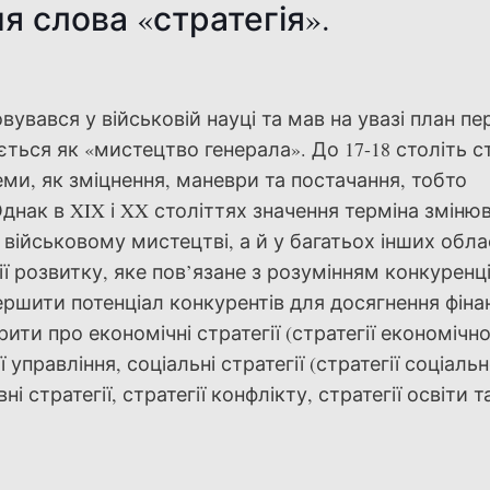
 слова «стратегія».
вувався у військовій науці та мав на увазі план п
ається як «мистецтво генерала». До 17-18 століть с
ми, як зміцнення, маневри та постачання, тобто
днак в XIX і XX століттях значення терміна зміню
 військовому мистецтві, а й у багатьох інших обла
ії розвитку, яке пов’язане з розумінням конкуренці
ршити потенціал конкурентів для досягнення фіна
ити про економічні стратегії (стратегії економічн
ї управління, соціальні стратегії (стратегії соціаль
і стратегії, стратегії конфлікту, стратегії освіти т