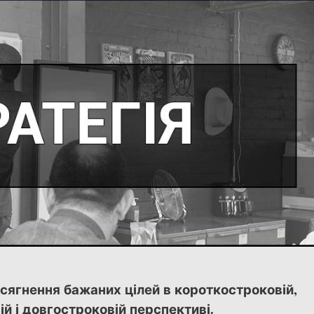
осягнення бажаних цілей в короткостроковій,
й і довгостроковій перспективі.