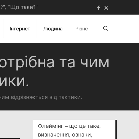
ь?", "Що таке?"
Інтернет
Людина
Різне
потрібна та чим
ики.
чим відрізняється від тактики.
Флеймінг – що це таке,
визначення, ознаки,