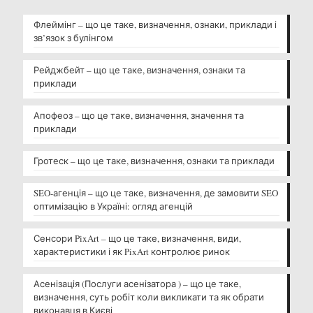
Флеймінг – що це таке, визначення, ознаки, приклади і
зв’язок з булінгом
Рейджбейт – що це таке, визначення, ознаки та
приклади
Апофеоз – що це таке, визначення, значення та
приклади
Гротеск – що це таке, визначення, ознаки та приклади
SEO-агенція – що це таке, визначення, де замовити SEO
оптимізацію в Україні: огляд агенцій
Сенсори PixArt – що це таке, визначення, види,
характеристики і як PixArt контролює ринок
Асенізація (Послуги асенізатора ) – що це таке,
визначення, суть робіт коли викликати та як обрати
виконавця в Києві