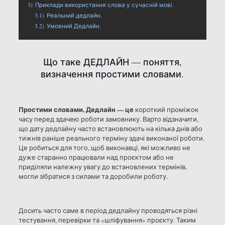
3)
Приклади використання слова у сучасній мові.
3.1)
Реальний дедлайн.
3.2)
Умовний Дедлайн.
Що таке ДЕДЛАЙН — поняття,
визначення простими словами.
Простими словами, Дедлайн — це
короткий проміжок
часу перед здачею роботи замовнику. Варто відзначити,
що дату дедлайну часто встановлюють на кілька днів або
тижнів раніше реального терміну здачі виконаної роботи.
Це робиться для того, щоб виконавці, які можливо не
дуже старанно працювали над проєктом або не
приділяли належну увагу до встановлених термінів,
могли зібратися з силами та доробили роботу.
Досить часто саме в період дедлайну проводяться різні
тестування, перевірки та «шліфування» проєкту. Таким