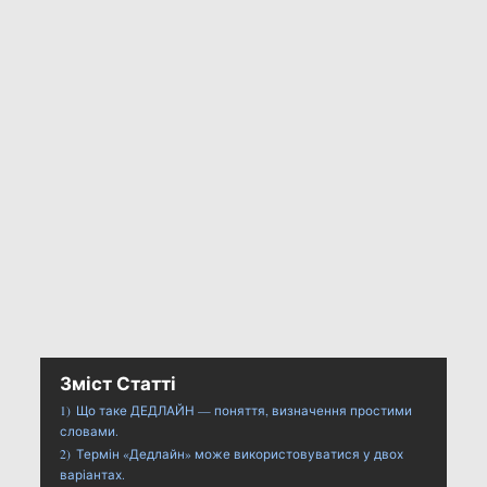
Зміст Статті
1)
Що таке ДЕДЛАЙН — поняття, визначення простими
словами.
2)
Термін «Дедлайн» може використовуватися у двох
варіантах.