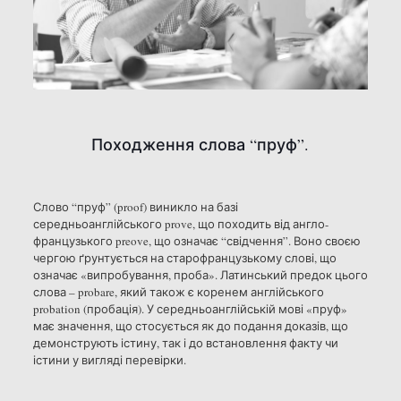
Походження слова “пруф”.
Слово “пруф” (proof) виникло на базі
середньоанглійського prove, що походить від англо-
французького preove, що означає “свідчення”. Воно своєю
чергою ґрунтується на старофранцузькому слові, що
означає «випробування, проба». Латинський предок цього
слова – probare, який також є коренем англійського
probation (пробація). У середньоанглійській мові «пруф»
має значення, що стосується як до подання доказів, що
демонструють істину, так і до встановлення факту чи
істини у вигляді перевірки.