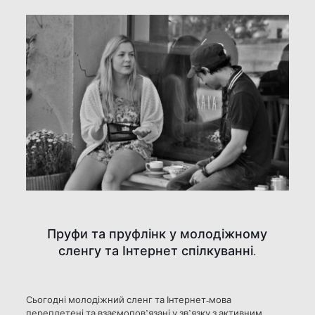
Пруфи та пруфлінк у молодіжному
сленгу та Інтернет спілкуванні.
Сьогодні молодіжний сленг та Інтернет-мова
переплетені та взаємопов’язані у зв’язку з активним