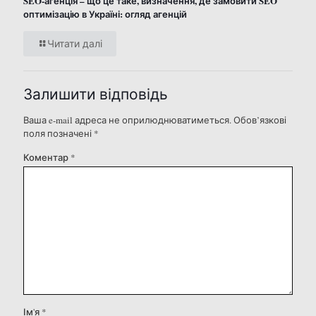
SEO-агенція – що це таке, визначення, де замовити SEO
оптимізацію в Україні: огляд агенцій
Читати далі
Залишити відповідь
Ваша e-mail адреса не оприлюднюватиметься.
Обов’язкові
поля позначені
*
Коментар
*
Ім'я
*