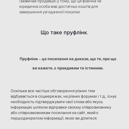
(зазвичай продавця) у тому, що ця фізична чи
юридична особа має достатньо коштів для
завершення узгодженої покупки.
Що таке пруфлінк.
Пруфлінк – це посилання на докази, що те, про що
ви кажете, є правдивим та істинним.
Оскільки все частіше обговорення різних тем
відбувається в соцмережах, на різних форумах і т.д., існує
необхідність підтверджувати свої слова або якусь
інформацію шляхом відправки своєму співрозмовнику
або співрозмовникам посилання на сайт, який є
першоджерелом інформації, якою ви ділитеся.