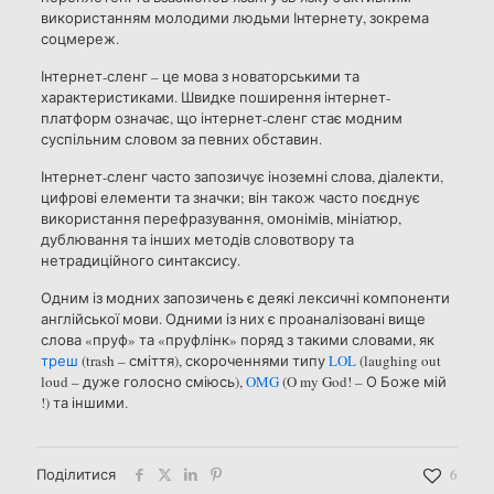
використанням молодими людьми Інтернету, зокрема
соцмереж.
Інтернет-сленг – це мова з новаторськими та
характеристиками. Швидке поширення інтернет-
платформ означає, що інтернет-сленг стає модним
суспільним словом за певних обставин.
Інтернет-сленг часто запозичує іноземні слова, діалекти,
цифрові елементи та значки; він також часто поєднує
використання перефразування, омонімів, мініатюр,
дублювання та інших методів словотвору та
нетрадиційного синтаксису.
Одним із модних запозичень є деякі лексичні компоненти
англійської мови. Одними із них є проаналізовані вище
слова «пруф» та «пруфлінк» поряд з такими словами, як
треш
(trash – сміття), скороченнями типу
LOL
(laughing out
loud – дуже голосно сміюсь),
OMG
(O my God! – О Боже мій
!) та іншими.
Поділитися
6