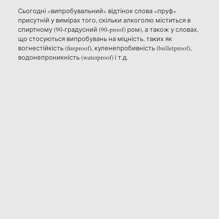
Сьогодні «випробувальний» відтінок слова «пруф»
присутній у вимірах того, скільки алкоголю міститься в
спиртному (90-градусний (90-proof) ром), а також у словах,
що стосуються випробувань на міцність, таких як
вогнестійкість (fireproof), куленепробивність (bulletproof),
водонепроникність (waterproof) і т.д.