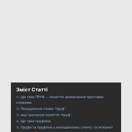
Зміст Статті
1)
Що таке ПРУФ — поняття, визначення простими
словами.
2)
Походження слова “пруф”.
3)
Інші значення поняття “пруф”.
4)
Що таке пруфлінк.
5)
Пруфи та пруфлінк у молодіжному сленгу та Інтернет