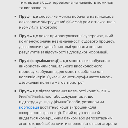
тим, як вона буде перевірена на наявність помилок
та виправлена.
Пруф – це
слово, яке можна побачити на пляшках з
алкоголем: 90-градусний (90-proof) ром означає, що в
ньому 45% алкоголю.
Пруф – це
доказ при врегулюванні суперечок, який
компенсує значні невизначеності судового процесу,
дозволяючи судовій системі досягати певних
результатів за відсутності відповідної інформації.
Пруф (в нумізматиці) – це
монета, викарбувана з
використанням спеціального високоякісного
процесу карбування для монет, особливо для
колекціонерів. Сучасні монети-пруфи часто мають
дзеркальні поля та матові пристрої.
Пруф – це
підтвердження наявності коштів (POF –
Proof of Funds), лист або документація, що
підтверджує, що у фізичної особи, установи чи
корпорації
достатньо коштів (грошей) для
завершення транзакції. Такий пруф зазвичай
видається комерційним банком або депозитарним
агентом, щоб забезпечити впевненість іншої сторони