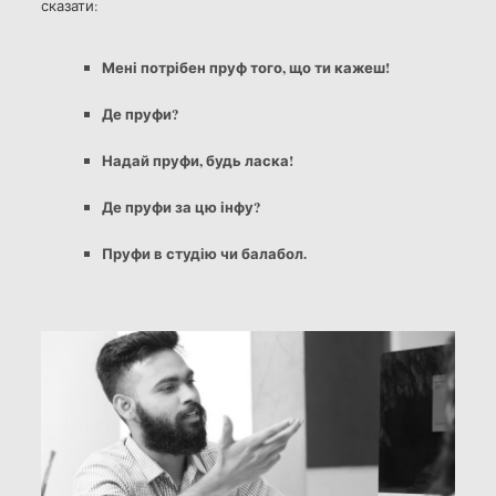
сказати:
Мені потрібен пруф того, що ти кажеш!
Де пруфи?
Надай пруфи, будь ласка!
Де пруфи за цю інфу?
Пруфи в студію чи балабол.