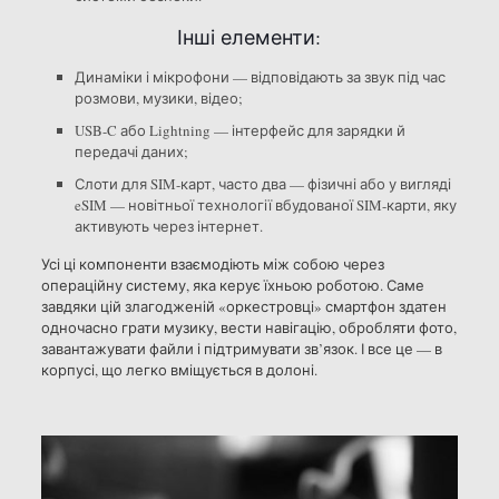
Інші елементи:
Динаміки і мікрофони — відповідають за звук під час
розмови, музики, відео;
USB-C або Lightning — інтерфейс для зарядки й
передачі даних;
Слоти для SIM-карт, часто два — фізичні або у вигляді
eSIM — новітньої технології вбудованої SIM-карти, яку
активують через інтернет.
Усі ці компоненти взаємодіють між собою через
операційну систему, яка керує їхньою роботою. Саме
завдяки цій злагодженій «оркестровці» смартфон здатен
одночасно грати музику, вести навігацію, обробляти фото,
завантажувати файли і підтримувати зв’язок. І все це — в
корпусі, що легко вміщується в долоні.