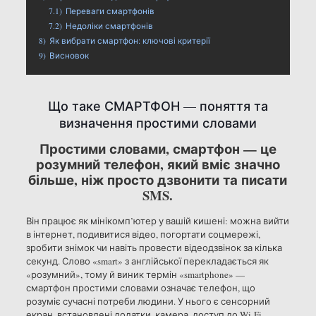
7.1)
Переваги смартфонів
7.2)
Недоліки смартфонів
8)
Як вибрати смартфон: ключові критерії
9)
Висновок
Що таке СМАРТФОН — поняття та
визначення простими словами
Простими словами, смартфон — це
розумний телефон, який вміє значно
більше, ніж просто дзвонити та писати
SMS.
Він працює як мінікомп’ютер у вашій кишені: можна вийти
в інтернет, подивитися відео, погортати соцмережі,
зробити знімок чи навіть провести відеодзвінок за кілька
секунд. Слово «smart» з англійської перекладається як
«розумний», тому й виник термін «smartphone» —
смартфон простими словами означає телефон, що
розуміє сучасні потреби людини. У нього є сенсорний
екран, встановлені додатки, камера, доступ до Wi-Fi,