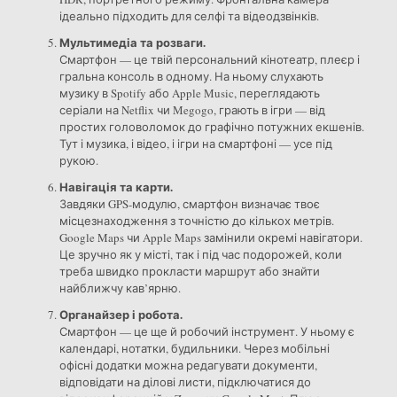
ідеально підходить для селфі та відеодзвінків.
Мультимедіа та розваги.
Смартфон — це твій персональний кінотеатр, плеєр і
гральна консоль в одному. На ньому слухають
музику в Spotify або Apple Music, переглядають
серіали на Netflix чи Megogo, грають в ігри — від
простих головоломок до графічно потужних екшенів.
Тут і музика, і відео, і ігри на смартфоні — усе під
рукою.
Навігація та карти.
Завдяки GPS-модулю, смартфон визначає твоє
місцезнаходження з точністю до кількох метрів.
Google Maps чи Apple Maps замінили окремі навігатори.
Це зручно як у місті, так і під час подорожей, коли
треба швидко прокласти маршрут або знайти
найближчу кав’ярню.
Органайзер і робота.
Смартфон — це ще й робочий інструмент. У ньому є
календарі, нотатки, будильники. Через мобільні
офісні додатки можна редагувати документи,
відповідати на ділові листи, підключатися до