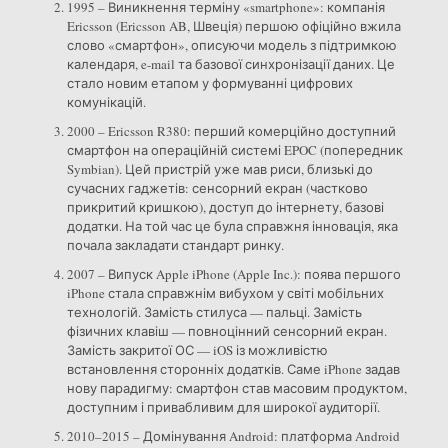
1995 – Виникнення терміну «smartphone»: компанія
Ericsson (Ericsson AB, Швеція) першою офіційно вжила
слово «смартфон», описуючи модель з підтримкою
календаря, e-mail та базової синхронізації даних. Це
стало новим етапом у формуванні цифрових
комунікацій.
2000 – Ericsson R380: перший комерційно доступний
смартфон на операційній системі EPOC (попередник
Symbian). Цей пристрій уже мав риси, близькі до
сучасних гаджетів: сенсорний екран (частково
прикритий кришкою), доступ до інтернету, базові
додатки. На той час це була справжня інновація, яка
почала закладати стандарт ринку.
2007 – Випуск Apple iPhone (Apple Inc.): поява першого
iPhone стала справжнім вибухом у світі мобільних
технологій. Замість стилуса — пальці. Замість
фізичних клавіш — повноцінний сенсорний екран.
Замість закритої ОС — iOS із можливістю
встановлення сторонніх додатків. Саме iPhone задав
нову парадигму: смартфон став масовим продуктом,
доступним і привабливим для широкої аудиторії.
2010–2015 – Домінування Android: платформа Android