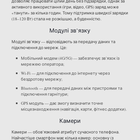
дозволяє працювати цілий день без підзарядки, однак за
активного використання (ігри, відео, GPS) заряд може
«танути» за кілька годин. Тому підтримка швидкої зарядки
(18–120 Вт) стала не розкішшю, а буденністю.
Модулі зв’язку
Модулі зв’язку — відповідають за передачу даних та
підключення до мереж. Це:
Мобільний модем (4G/5G) — забезпечує зв’язок із
мережею оператора;
Wi-Fi — для підключення до інтернету через
бездротову мережу;
Bluetooth — для передачі даних між пристроями та
підключення гарнітури;
GPS модуль — дає змогу визначити точне
місцезнаходження (навігація, карти, фітнес-додатки).
Камери
Камери — обов’язковий атрибут сучасного телефона.
Найчастіше смартфон має кілька камер: основну (з