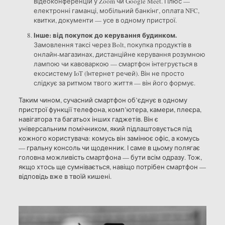
відеоконференцій у Zoom чи Google Meet. Плюс —
електронні гаманці, мобільний банкінг, оплата NFC,
квитки, документи — усе в одному пристрої.
Інше: від покупок до керування будинком.
Замовлення таксі через Bolt, покупка продуктів в
онлайн-магазинах, дистанційне керування розумною
лампою чи кавоваркою — смартфон інтегрується в
екосистему IoT (Інтернет речей). Він не просто
слідкує за ритмом твого життя — він його формує.
Таким чином, сучасний смартфон об’єднує в одному
пристрої функції телефона, комп’ютера, камери, плеєра,
навігатора та багатьох інших гаджетів. Він є
універсальним помічником, який підлаштовується під
кожного користувача: комусь він замінює офіс, а комусь
— гральну консоль чи щоденник. І саме в цьому полягає
головна можливість смартфона — бути всім одразу. Тож,
якщо хтось ще сумнівається, навіщо потрібен смартфон —
відповідь вже в твоїй кишені.