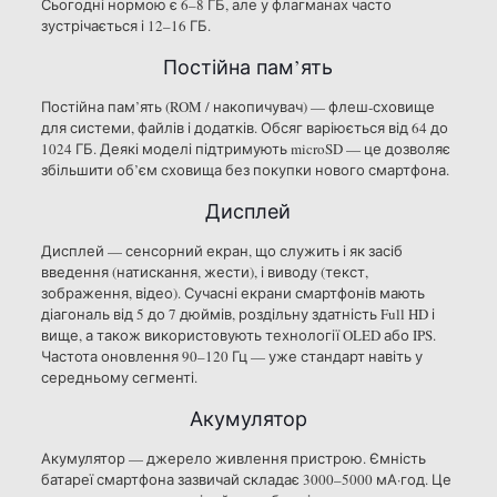
Сьогодні нормою є 6–8 ГБ, але у флагманах часто
зустрічається і 12–16 ГБ.
Постійна пам’ять
Постійна пам’ять (ROM / накопичувач) — флеш-сховище
для системи, файлів і додатків. Обсяг варіюється від 64 до
1024 ГБ. Деякі моделі підтримують microSD — це дозволяє
збільшити об’єм сховища без покупки нового смартфона.
Дисплей
Дисплей — сенсорний екран, що служить і як засіб
введення (натискання, жести), і виводу (текст,
зображення, відео). Сучасні екрани смартфонів мають
діагональ від 5 до 7 дюймів, роздільну здатність Full HD і
вище, а також використовують технології OLED або IPS.
Частота оновлення 90–120 Гц — уже стандарт навіть у
середньому сегменті.
Акумулятор
Акумулятор — джерело живлення пристрою. Ємність
батареї смартфона зазвичай складає 3000–5000 мА·год. Це