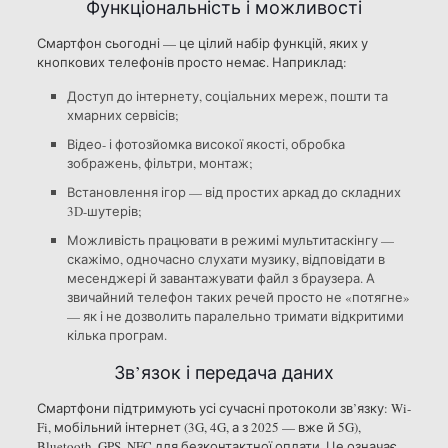
Функціональність і можливості
Смартфон сьогодні — це цілий набір функцій, яких у
кнопкових телефонів просто немає. Наприклад:
Доступ до інтернету, соціальних мереж, пошти та
хмарних сервісів;
Відео- і фотозйомка високої якості, обробка
зображень, фільтри, монтаж;
Встановлення ігор — від простих аркад до складних
3D-шутерів;
Можливість працювати в режимі мультитаскінгу —
скажімо, одночасно слухати музику, відповідати в
месенджері й завантажувати файл з браузера. А
звичайний телефон таких речей просто не «потягне»
— як і не дозволить паралельно тримати відкритими
кілька програм.
Зв’язок і передача даних
Смартфони підтримують усі сучасні протоколи зв’язку: Wi-
Fi, мобільний інтернет (3G, 4G, а з 2025 — вже й 5G),
Bluetooth, GPS, NFC для безконтактної оплати. Це означає,