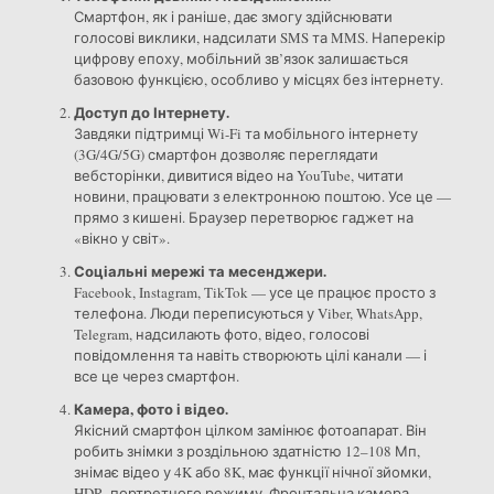
Смартфон, як і раніше, дає змогу здійснювати
голосові виклики, надсилати SMS та MMS. Наперекір
цифрову епоху, мобільний зв’язок залишається
базовою функцією, особливо у місцях без інтернету.
Доступ до Інтернету.
Завдяки підтримці Wi-Fi та мобільного інтернету
(3G/4G/5G) смартфон дозволяє переглядати
вебсторінки, дивитися відео на YouTube, читати
новини, працювати з електронною поштою. Усе це —
прямо з кишені. Браузер перетворює гаджет на
«вікно у світ».
Соціальні мережі та месенджери.
Facebook, Instagram, TikTok — усе це працює просто з
телефона. Люди переписуються у Viber, WhatsApp,
Telegram, надсилають фото, відео, голосові
повідомлення та навіть створюють цілі канали — і
все це через смартфон.
Камера, фото і відео.
Якісний смартфон цілком замінює фотоапарат. Він
робить знімки з роздільною здатністю 12–108 Мп,
знімає відео у 4K або 8K, має функції нічної зйомки,
HDR, портретного режиму. Фронтальна камера