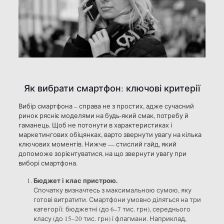
Як вибрати смартфон: ключові критерії
Вибір смартфона – справа не з простих, адже сучасний
ринок рясніє моделями на будь-який смак, потребу й
гаманець. Щоб не потонути в характеристиках і
маркетингових обіцянках, варто звернути увагу на кілька
ключових моментів. Нижче — стислий гайд, який
допоможе зорієнтуватися, на що звернути увагу при
виборі смартфона.
Бюджет і клас пристрою.
Спочатку визначтесь з максимальною сумою, яку
готові витратити. Смартфони умовно діляться на три
категорії: бюджетні (до 6–7 тис. грн), середнього
класу (до 15–20 тис. грн) і флагмани. Наприклад,