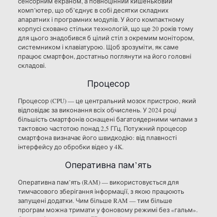
сенсорним екраном, а повноцінний кишеньковий
комп’ютер, що об’єднує в собі десятки складних
апаратних і програмних модулів. У його компактному
корпусі сховано стільки технологій, що ще 20 років тому
для цього знадобився б цілий стіл з окремим монітором,
системником і клавіатурою. Щоб зрозуміти, як саме
працює смартфон, достатньо поглянути на його головні
складові.
Процесор
Процесор (CPU) — це центральний мозок пристрою, який
відповідає за виконання всіх обчислень. У 2024 році
більшість смартфонів оснащені багатоядерними чипами з
тактовою частотою понад 2,5 ГГц. Потужний процесор
смартфона визначає його швидкодію: від плавності
інтерфейсу до обробки відео у 4K.
Оперативна пам’ять
Оперативна пам’ять (RAM) — використовується для
тимчасового зберігання інформації, з якою працюють
запущені додатки. Чим більше RAM — тим більше
програм можна тримати у фоновому режимі без «гальм».