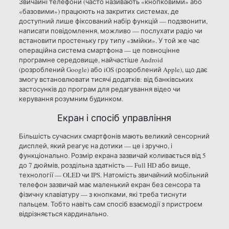
Звичайні телефони (часто називають «кнопковими» або
«базовими») працюють на закритих системах, де
доступний лише фіксований набір функцій — подзвонити,
написати повідомлення, можливо — послухати радіо чи
встановити простеньку гру типу «змійки». У той же час
операційна система смартфона — це повноцінне
програмне середовище, найчастіше Android
(розроблений Google) або iOS (розроблений Apple), що дає
змогу встановлювати тисячі додатків: від банківських
застосунків до програм для редагування відео чи
керування розумним будинком.
Екран і спосіб управління
Більшість сучасних смартфонів мають великий сенсорний
дисплей, який реагує на дотики — це і зручно, і
функціонально. Розмір екрана зазвичай коливається від 5
до 7 дюймів, роздільна здатність — Full HD або вище,
технології — OLED чи IPS. Натомість звичайний мобільний
телефон зазвичай має маленький екран без сенсора та
фізичну клавіатуру — з кнопками, які треба тиснути
пальцем. Тобто навіть сам спосіб взаємодії з пристроєм
відрізняється кардинально.