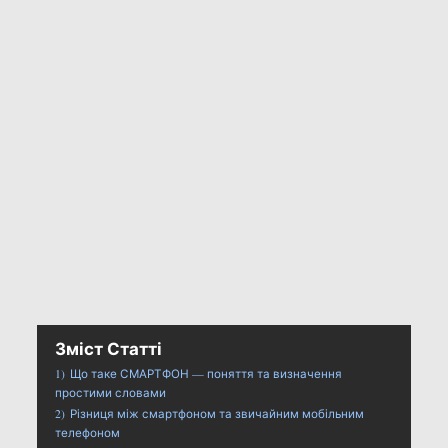
Зміст Статті
1)
Що таке СМАРТФОН — поняття та визначення
простими словами
2)
Різниця між смартфоном та звичайним мобільним
телефоном