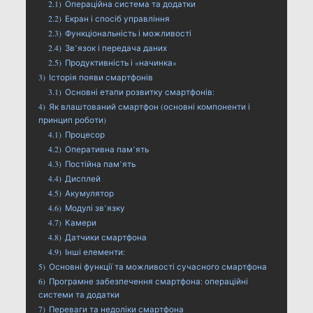
2.1)
Операційна система та додатки
2.2)
Екран і спосіб управління
2.3)
Функціональність і можливості
2.4)
Зв’язок і передача даних
2.5)
Продуктивність і «начинка»
3)
Історія появи смартфонів
3.1)
Основні етапи розвитку смартфонів:
4)
Як влаштований смартфон (основні компоненти і
принцип роботи)
4.1)
Процесор
4.2)
Оперативна пам’ять
4.3)
Постійна пам’ять
4.4)
Дисплей
4.5)
Акумулятор
4.6)
Модулі зв’язку
4.7)
Камери
4.8)
Датчики смартфона
4.9)
Інші елементи:
5)
Основні функції та можливості сучасного смартфона
6)
Програмне забезпечення смартфона: операційні
системи та додатки
7)
Переваги та недоліки смартфона