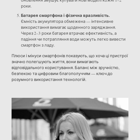
оновлення змушує купувати нові моделі кожні 1–2
роки.
Батарея смартфона і фізична вразливість.
Ємність акумулятора обмежена — інтенсивне
використання вимагає щоденного заряджання.
Через 2–3 роки батарея втрачає ефективність, а
падіння чи потрапляння води можуть легко вивести
смартфон з ладу.
Плюси і мінуси смартфонів показують, що хоча ці пристрої
значно полегшують життя, вони вимагають
відповідального користування. Баланс між зручністю,
безпекою та цифровим благополуччям — ключ до
розумного використання технологій.