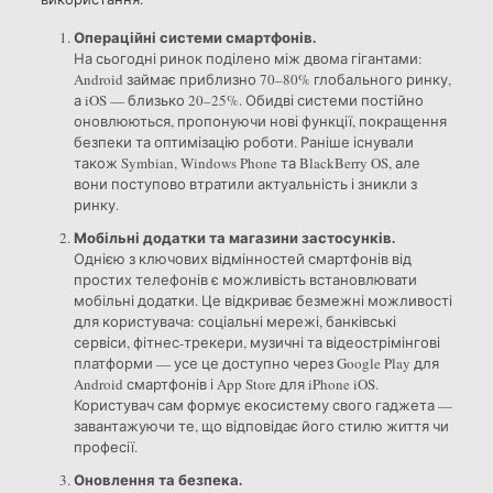
Операційні системи смартфонів.
На сьогодні ринок поділено між двома гігантами:
Android займає приблизно 70–80% глобального ринку,
а iOS — близько 20–25%. Обидві системи постійно
оновлюються, пропонуючи нові функції, покращення
безпеки та оптимізацію роботи. Раніше існували
також Symbian, Windows Phone та BlackBerry OS, але
вони поступово втратили актуальність і зникли з
ринку.
Мобільні додатки та магазини застосунків.
Однією з ключових відмінностей смартфонів від
простих телефонів є можливість встановлювати
мобільні додатки. Це відкриває безмежні можливості
для користувача: соціальні мережі, банківські
сервіси, фітнес-трекери, музичні та відеострімінгові
платформи — усе це доступно через Google Play для
Android смартфонів і App Store для iPhone iOS.
Користувач сам формує екосистему свого гаджета —
завантажуючи те, що відповідає його стилю життя чи
професії.
Оновлення та безпека.