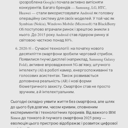
(розроблена Google) почала активно витісняти
конкурентів. Багато брендів — Samsung, LG, HTC,
Huawei — стали використовувати Android як головну
операційну систему для своїх моделей. У той час як
Symbian (Nokia), Windows Mobile (Microsoft) та BlackBerry
OS поступово втрачали ринок і зрештою зникли з
нього. До 2015 року Android став лідером ринку зі
світовою часткою понад 80%.
2020-ті – Сучасні технології: на початку нового
десятиліття смартфони зробили черговий стрибок.
Появилися гнучкі дисплеї (наприклад, Samsung Galaxy
Fold), активне впровадження 5G-зв’язку, штучного
інтелекту (AI) в роботі камер, енергоспоживанні та
голосових асистентах. Також розвивається
доповнена реальність (AR) і нові форми
біометричного захисту. Смартфон став не просто
зручним, а й інтелектуальним.
Сьогодні складно уявити життя без смартфона, але шлях
до цього був довгим, часом кривим, сповненим
експериментів і технологічних проривів. Від важкого IBM
Simon до тонкого й гнучкого смартфона 2025 року —
еволюція цього пристрою відображає і розвиток цифрової