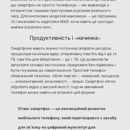
що смартфон не просто телефонує — він взаємодіє з
інтернетом і іншими пристроями в режимі реального
часу. Для кнопкових моделей максимум — це підтримка
2G і можливість надіслати MMS, хоча навіть це сьогодні
майже втратило сенс.
Продуктивність і «начинка»
Смартфони мають значно потужніші апаратні ресурси:
процесори на кілька ядер, оперативну пам’ять від 4 до 16
ГБ, пам’ять для зберігання — до 1 ТБ. Це дозволяє їм
запускати складні застосунки, працювати без підвисань і
бути гнучкими до навантаження. Простий телефон
обмежений технічно: обсяг пам’яті — мізерний, процесор
— елементарний, можливості — вузькі. Смартфон легко
обробить відео у високій якості, тоді як звичайний
телефон може навіть не впізнати цей формат.
Отже: смартфон — це еволюційний розвиток
мобільного телефону, який перетворився з засобу
для зв’язку на цифровий мультитул для