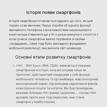
Історія появи смартфонів
Історія смартфона починається задовго до того, як цей
термін став звичним. Перші спроби об’єднати функції
звичайного телефона з можливостями кишенькового
комп’ютера з’явилися ще у 90-х роках минулого століття. І
хоча сучасні смартфони важко порівняти зі своїми
«прадідами», саме тоді було закладено фундамент
мобільної революції, яка змінила світ назавжди.
Основні етапи розвитку смартфонів:
1992 – IBM Simon (IBM, США): вважається першим
смартфоном в історії, хоча він існував лише як
прототип. Цей пристрій поєднував у собі функції
мобільного телефону та органайзера, мав сенсорний
монохромний екран, підтримував надсилання факсів,
електронної пошти та нотаток. Він був громіздким,
важким (близько 500 грамів) і дорогим — понад 1000
доларів, проте вже тоді окреслив, чим стане
смартфон у майбутньому.