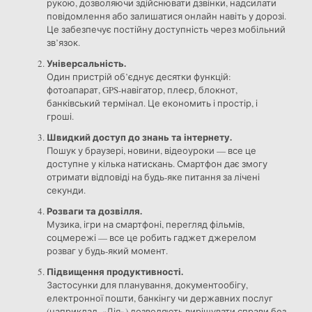
рукою, дозволяючи здійснювати дзвінки, надсилати
повідомлення або залишатися онлайн навіть у дорозі.
Це забезпечує постійну доступність через мобільний
зв’язок.
Універсальність.
Один пристрій об’єднує десятки функцій:
фотоапарат, GPS-навігатор, плеєр, блокнот,
банківський термінал. Це економить і простір, і
гроші.
Швидкий доступ до знань та інтернету.
Пошук у браузері, новини, відеоуроки — все це
доступне у кілька натискань. Смартфон дає змогу
отримати відповіді на будь-яке питання за лічені
секунди.
Розваги та дозвілля.
Музика, ігри на смартфоні, перегляд фільмів,
соцмережі — все це робить гаджет джерелом
розваг у будь-який момент.
Підвищення продуктивності.
Застосунки для планування, документообігу,
електронної пошти, банкінгу чи державних послуг
(наприклад, «Дія») дозволяють вирішувати справи без