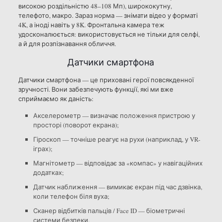
високою роздільністю 48–108 Мп), ширококутну,
телефото, макро. Зараз норма — знімати відео у форматі
4K, а іноді навіть у 8K. Фронтальна камера теж
удосконалюється: використовується не тільки для селфі,
а й для розпізнавання обличчя.
Датчики смартфона
Датчики смартфона — це приховані герої повсякденної
зручності. Вони забезпечують функції, які ми вже
сприймаємо як даність:
Акселерометр — визначає положення пристрою у
просторі (поворот екрана);
Гіроскоп — точніше реагує на рухи (наприклад, у VR-
іграх);
Магнітометр — відповідає за «компас» у навігаційних
додатках;
Датчик наближення — вимикає екран під час дзвінка,
коли телефон біля вуха;
Сканер відбитків пальців / Face ID — біометричні
системи безпеки.