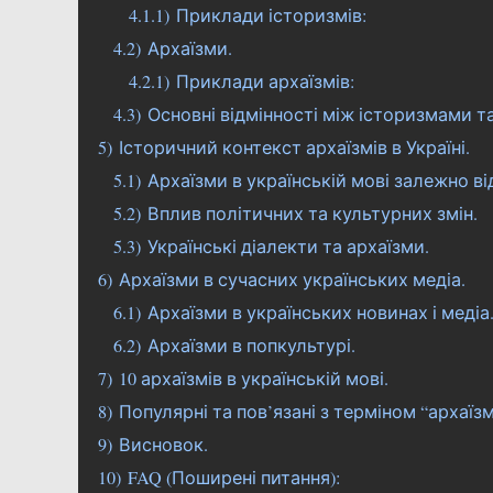
4.1.1)
Приклади історизмів:
4.2)
Архаїзми.
4.2.1)
Приклади архаїзмів:
4.3)
Основні відмінності між історизмами т
5)
Історичний контекст архаїзмів в Україні.
5.1)
Архаїзми в українській мові залежно ві
5.2)
Вплив політичних та культурних змін.
5.3)
Українські діалекти та архаїзми.
6)
Архаїзми в сучасних українських медіа.
6.1)
Архаїзми в українських новинах і медіа
6.2)
Архаїзми в попкультурі.
7)
10 архаїзмів в українській мові.
8)
Популярні та пов’язані з терміном “архаїз
9)
Висновок.
10)
FAQ (Поширені питання):