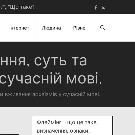
ь?", "Що таке?"
Інтернет
Людина
Різне
ння, суть та
сучасній мові.
и вживання архаїзмів у сучасній мові.
Флеймінг – що це таке,
визначення, ознаки,