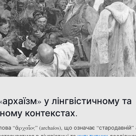
архаїзм» у лінгвістичному та
ному контекстах.
ова “ἀρχαῖος” (archaíos), що означає “стародавній”