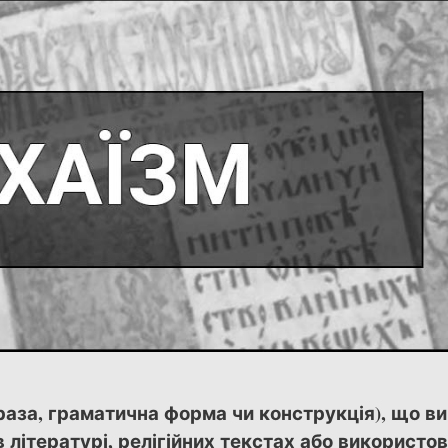
раза, граматична форма чи конструкція), що в
 літературі, релігійних текстах або використо