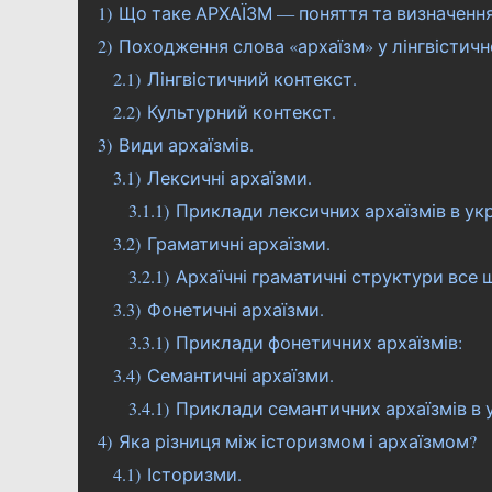
1)
Що таке АРХАЇЗМ — поняття та визначенн
2)
Походження слова «архаїзм» у лінгвістич
2.1)
Лінгвістичний контекст.
2.2)
Культурний контекст.
3)
Види архаїзмів.
3.1)
Лексичні архаїзми.
3.1.1)
Приклади лексичних архаїзмів в укр
3.2)
Граматичні архаїзми.
3.2.1)
Архаїчні граматичні структури все 
3.3)
Фонетичні архаїзми.
3.3.1)
Приклади фонетичних архаїзмів:
3.4)
Семантичні архаїзми.
3.4.1)
Приклади семантичних архаїзмів в у
4)
Яка різниця між історизмом і архаїзмом?
4.1)
Історизми.