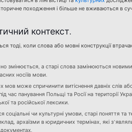
стовуватися в лінгвістиці та
культурних
дослідже
торичне походження і більше не вживаються в су
стичний контекст.
ься тоді, коли слова або мовні конструкції втрач
но змінюється, а старі слова замінюються новими
сних носіїв мови.
х мов може спричинити витіснення давніх слів аб
д час панування Польщі та Росії на території Укра
кої та російської лексики.
 соціальні чи культурні умови, старі поняття та 
клад, архаїзми в юридичних термінах, які з’являл
 документах.