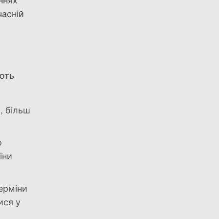
ннях
часній
ають
, більш
о
їни
терміни
ися у