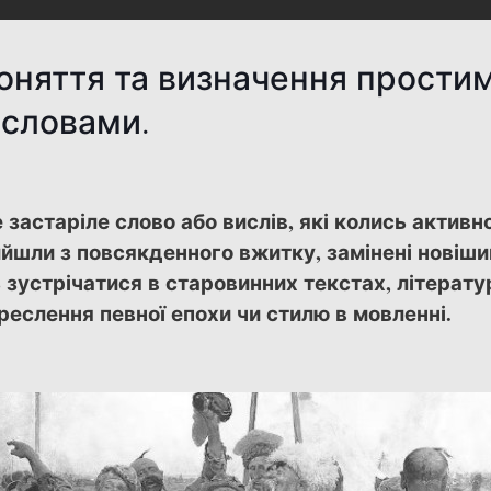
оняття та визначення прости
словами.
застаріле слово або вислів, які колись активн
ийшли з повсякденного вжитку, замінені новіш
зустрічатися в старовинних текстах, літератур
еслення певної епохи чи стилю в мовленні.