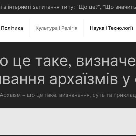
рні в інтернеті запитання типу: "Що це?", "Що значит
і Політика
Культура і Релігія
Наука і Технології
о це таке, визначе
ання архаїзмів у 
Архаїзм – що це таке, визначення, суть та приклад