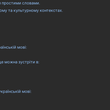
я простими словами.
ному та культурному контекстах.
аїнській мові:
ще можна зустріти в:
країнській мові: