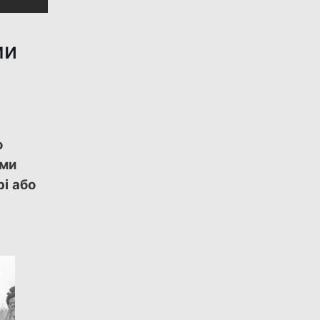
ми
о
ими
і або