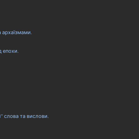
а архаїзмами.
д епохи.
.
м” слова та вислови.