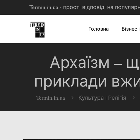
Termin.in.ua - прості відповіді на популя
Головна
Бізнес 
Архаїзм – щ
приклади вжив
Termin.in.ua
Культура і Релігія