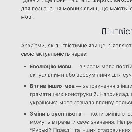
“давній”. Це поняття стало широко викори
для позначення мовних явищ, що мають іс
мові.
Лінгві
Архаїзми, як лінгвістичне явище, з’являют
свою актуальність через:
Еволюцію мови
— з часом мова постій
актуальними або зрозумілими для суча
Вплив інших мов
— запозичення з інши
граматичних конструкцій. Наприклад, пі
українська мова зазнала впливу польсь
Зміни в суспільстві
— коли змінюються
можуть втрачати своє значення. Напри
“Руській Правді” та інших старовинних