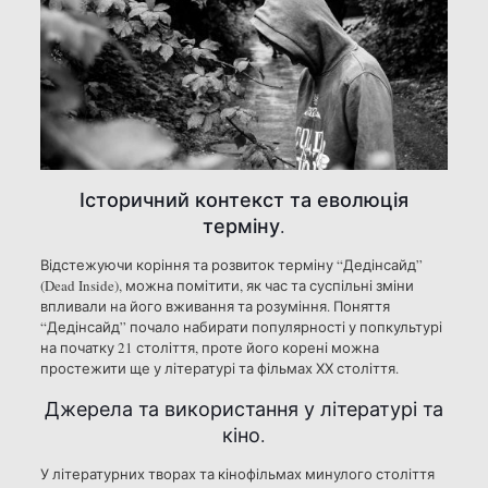
Історичний контекст та еволюція
терміну.
Відстежуючи коріння та розвиток терміну “Дедінсайд”
(Dead Inside), можна помітити, як час та суспільні зміни
впливали на його вживання та розуміння. Поняття
“Дедінсайд” почало набирати популярності у попкультурі
на початку 21 століття, проте його корені можна
простежити ще у літературі та фільмах ХХ століття.
Джерела та використання у літературі та
кіно.
У літературних творах та кінофільмах минулого століття