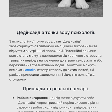
Дедінсайд з точки зору психології.
З психологічної точки зору, стан “Дедінсайд”
характеризується глибоким емоційним вигоранням та
відчуттям внутрішньої порожнечі. Потенційні причини
цього стану можуть варіюватися від хронічного стресу та
тривалих періодів напруження до втрати сенсу життя або
переживання травматичних подій. Симптоми можуть
включати
апатію
, втрату інтересу до активностей, які
раніше приносили задоволення, і відчуття ізоляції від
оточуючих.
Приклади та реальні сценарії.
Робоче вигорання:
Індивід може відчувати себе
“Дедінсайд” через тривалий період високого рівня
стресу на роботі, коли відпочинок та відновлення
неможливі. Наприклад, медичні працівники під час