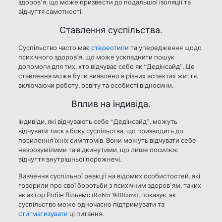
здоров’я, що може призвести до подальшої ізоляції та
відчуття самотності.
Ставлення суспільства.
Суспільство часто має
стереотипи
та упередження щодо
психічного здоров’я, що може ускладнити пошук
допомоги для тих, хто відчуває себе як “Дедінсайд”. Це
ставлення може бути виявлено в різних аспектах життя,
включаючи роботу, освіту та особисті відносини.
Вплив на індивіда.
Індивіди, які відчувають себе “Дедінсайд”, можуть
відчувати тиск з боку суспільства, що призводить до
посилення їхніх симптомів. Вони можуть відчувати себе
незрозумілими та відкинутими, що лише посилює
відчуття внутрішньої порожнечі.
Вивчення суспільної реакції на відомих особистостей, які
говорили про свої боротьби з психічним здоров’ям, таких
як актор Робін Вільямс (Robin Williams), показує, як
суспільство може одночасно підтримувати та
стигматизувати
ці питання.