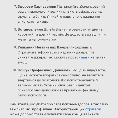
Здорове Харчування:
Підтримуйте збалансований
раціон, включаючи велику кількість свіжих овочів,
фруктів та білків. Уникайте надмірного вживання
алкоголю та кави.
Встановлення Цілей:
Визначте реалістичні цілі на
короткий та довгий термін. Це додасть вам відчуття
мети та напрямку у житті.
Уникання Негативних Джерел Інформації:
Отримуйте інформацію з надійних джерел та
уникайте джерел, які можуть
провокувати
негативні
емоції.
Пошук Професійної Допомоги:
Якщо ви відчуваєте,
що не можете впоратися самостійно, не вагайтеся
звертатися до психолога або психотерапевта. У
великих містах України існує безліч центрів
психологічної допомоги та приватних фахівців у
галузі психології.
Пам’ятайте, що дбати про своє психічне здоров’я так само
важливо, як і про фізичне. Використання цих
стратегій
може допомогти вам почувати себе краще та знайти