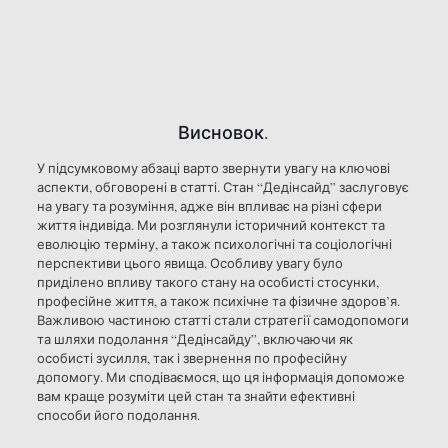
Висновок.
У підсумковому абзаці варто звернути увагу на ключові
аспекти, обговорені в статті. Стан “Дедінсайд” заслуговує
на увагу та розуміння, адже він впливає на різні сфери
життя індивіда. Ми розглянули історичний контекст та
еволюцію терміну, а також психологічні та соціологічні
перспективи цього явища. Особливу увагу було
приділено впливу такого стану на особисті стосунки,
професійне життя, а також психічне та фізичне здоров’я.
Важливою частиною статті стали стратегії самодопомоги
та шляхи подолання “Дедінсайду”, включаючи як
особисті зусилля, так і звернення по професійну
допомогу. Ми сподіваємося, що ця інформація допоможе
вам краще розуміти цей стан та знайти ефективні
способи його подолання.