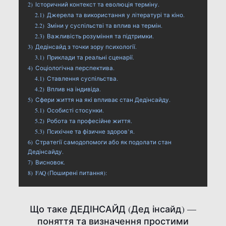
2)
Історичний контекст та еволюція терміну.
2.1)
Джерела та використання у літературі та кіно.
2.2)
Зміни у суспільстві та вплив на термін.
2.3)
Важливість розуміння та підтримки.
3)
Дедінсайд з точки зору психології.
3.1)
Приклади та реальні сценарії.
4)
Соціологічна перспектива.
4.1)
Ставлення суспільства.
4.2)
Вплив на індивіда.
5)
Сфери життя на які впливає стан Дедінсайду.
5.1)
Особисті стосунки.
5.2)
Робота та професійне життя.
5.3)
Психічне та фізичне здоров’я.
6)
Стратегії самодопомоги або як подолати стан
Дедінсайду.
7)
Висновок.
8)
FAQ (Поширені питання):
Що таке ДЕДІНСАЙД (Дед інсайд) —
поняття та визначення простими