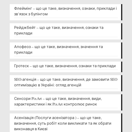
Флеймінг – що це таке, визначення, ознаки, приклади і
зв’язок з булінгом
Рейджбейт – що це таке, визначення, ознаки та
приклади
Апофеоз – що це таке, визначення, значення та
приклади
Гротеск – що це таке, визначення, ознаки та приклади
SEO-агенція – що це таке, визначення, де замовити SEO
оптимізацію в Україні: огляд агенцій
Сенсори PixArt – що це таке, визначення, види,
характеристики і як PixArt контролює ринок
Асенізація (Послуги асенізатора ) – що це таке,
визначення, суть робіт коли викликати та як обрати
виконавця в Києві