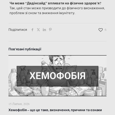
Чи може “Дедінсайд” впливати на фізичне здоров’я?
Так, цей стан може призводити до фізичного виснаження,
проблем зі сном та зниження імунітету.
Поділитися
6
Пов'язані публікації
15 Липня, 2026
Хемофобія – що це таке, визначення, причини та ознаки