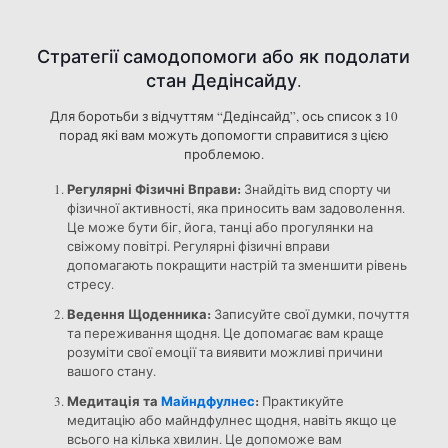
Стратегії самодопомоги або як подолати
стан Дедінсайду.
Для боротьби з відчуттям “Дедінсайд”, ось список з 10
порад які вам можуть допомогти справитися з цією
проблемою.
Регулярні Фізичні Вправи:
Знайдіть вид спорту чи
фізичної активності, яка приносить вам задоволення.
Це може бути біг, йога, танці або прогулянки на
свіжому повітрі. Регулярні фізичні вправи
допомагають покращити настрій та зменшити рівень
стресу.
Ведення Щоденника:
Записуйте свої думки, почуття
та переживання щодня. Це допомагає вам краще
розуміти свої емоції та виявити можливі причини
вашого стану.
Медитація та
Майндфулнес
:
Практикуйте
медитацію або майндфулнес щодня, навіть якщо це
всього на кілька хвилин. Це допоможе вам