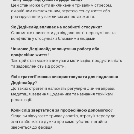
Цей стан може бути викликаний тривалим стресом,
емоційним виснаженням, втратою сенсу життя або
розчаруванням у важливих аспектах життя.
Як Дедінсайд впливає на особисті стосунки?
Стан може призвести до віддаленості, нерозуміння та
конфліктів у стосунках з близькими людьми.
Чи може Дедінсайд вплинути на роботу або
професійне життя?
Так, цей стан може знижувати мотивацію, продуктивність
та задоволеність від роботи.
Які стратегії можна використовувати для подолання
Дедінсайду?
До таких стратегій належать регулярні фізичні вправи,
медитація, ведення щоденника та навчання технікам
релаксації.
Коли слід звертатися за професійною допомогою?
Якщо ви відчуваєте тривалу апатію, втрату інтересу до
життя або маєте думки про самогубство, негайно
зверніться до фахівця.