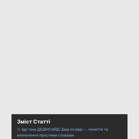
Зміст Статті
1)
Що таке ДЕДІНСАЙД (Дед інсайд) — поняття та
визначення простими словами.