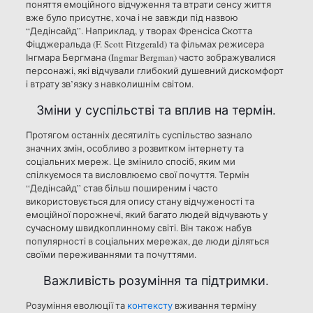
поняття емоційного відчуження та втрати сенсу життя
вже було присутнє, хоча і не завжди під назвою
“Дедінсайд”. Наприклад, у творах Френсіса Скотта
Фіцджеральда (F. Scott Fitzgerald) та фільмах режисера
Інгмара Бергмана (Ingmar Bergman) часто зображувалися
персонажі, які відчували глибокий душевний дискомфорт
і втрату зв’язку з навколишнім світом.
Зміни у суспільстві та вплив на термін.
Протягом останніх десятиліть суспільство зазнало
значних змін, особливо з розвитком інтернету та
соціальних мереж. Це змінило спосіб, яким ми
спілкуємося та висловлюємо свої почуття. Термін
“Дедінсайд” став більш поширеним і часто
використовується для опису стану відчуженості та
емоційної порожнечі, який багато людей відчувають у
сучасному швидкоплинному світі. Він також набув
популярності в соціальних мережах, де люди діляться
своїми переживаннями та почуттями.
Важливість розуміння та підтримки.
Розуміння еволюції та
контексту
вживання терміну