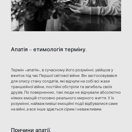
Апатія – етимологія терміну.
Термін «апатія», в сучасному його розумінні, увійшов у
вжиток під час Першої світової війни. Він застосовувався
для опису стану солдатів, які відчули на собі всі жахи
траншейної війни, постійні обстріли та загибель своїх
друзів. По поверненню, такі люди не відчували абсолютно
ніяких емоцій стосовно реального мирного життя. У їх
розумінні, найважливіші емоційні події відбувалися саме
на війні, а все інше здається сірим і неважливим.
Причини апатії.