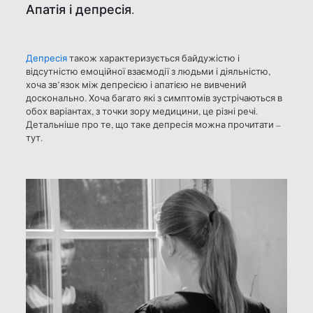
Апатія і депресія.
Депресія
також характеризується байдужістю і
відсутністю емоційної взаємодії з людьми і діяльністю,
хоча зв’
язок
між депресією і апатією не вивчений
досконально. Хоча багато які з симптомів зустрічаються в
обох варіантах, з точки зору медицини, це різні речі.
Детальніше про те, що таке депресія можна прочитати –
тут.