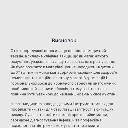
Висновок
Отже, передчасні пологи — це не просто медичний
термін, а складне клінічне явище, що вимагає чіткого
розуміння, уважного нагляду та своєчасного реагування.
Як було розкрито в матеріалі, раннє народження дитини
до 37-го тижня може мати серйозні наслідки для здоров’я
немовляти та емоційного стану матері. Від інфекцій і
гормональних збоїв до хронічного стресу чи анатомічних
особливостей — причин безліч, а тому вагітна жінка
повинна бути уважною до найменших змін у своєму стані.
Наразі медицина володіє дієвими інструментами як для
профілактики, так і для стабілізації вагітності в ситуаціях
ризику. Сучасні токолітики, моніторинг шийки матки,
своєчасне діагностування інфекцій та професійна
психологічна підтримка можуть істотно знизити