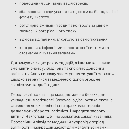
повноцінний сон і мінімізація стресів;
збалансоване харчування з акцентом на білок, залізо і
фолієву кислоту;
регулярне вживання води та контроль за рівнем
глюкози й артеріального тиску;
відмова від паління, алкоголю та самолікування;
контроль за інфекціями сечостатевої системи та
своєчасне лікування запалень.
Дотримуючись цих рекомендацій, жінка може значно
зменшити ризик ускладнень та спокійно доносити
вагітність. Але у випадку загострення ситуації головне –
швидко звернутися за медичною допомогою, не
зволікаючи жодної години.
Передчасні пологи – це складне, але не безвихідне
ускладнення вагітності. Своєчасна діагностика, уважне
ставлення до сигналів тіла та правильна терапія
дозволяють зберегти вагітність і народити здорову
дитину. Найголовніше – не займатись самолікуванням.
Професійний підхід та медичний супровід у період
вагітності – найкращий захист для майбутньої мами і