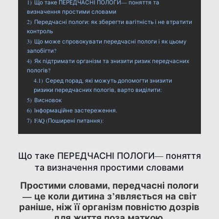
1)
Що таке ПЕРЕДЧАСНІ ПОЛОГИ— поняття та
визначення простими словами
2)
Передчасні пологи: як зберегти вагітність і не втратити
контроль
3)
Що може спровокувати передчасні пологи і як цьому
запобігти?
4)
Як підтримати організм та знизити ризик передчасних
пологів?
4.1)
Серед порад, які можуть допомогти знизити
ризики передчасних пологів, варто виділити:
5)
Висновок
6)
Інформаційне застереження.
7)
FAQ (Поширені питання):
Що таке ПЕРЕДЧАСНІ ПОЛОГИ— поняття
та визначення простими словами
Простими словами, передчасні пологи
— це коли дитина з’являється на світ
раніше, ніж її організм повністю дозрів
для життя поза маткою.