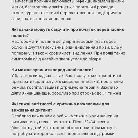
Найчастіші причини включають: інфекції, аномалії шийки
матки, багатоплідну вагітність, гіпертонічні розлади,
стрес, куріння та фізичні перевантаження. Іноді причина
залишається невстановленою.
Які ознаки можуть свідчити про початок передчасних
пологів?
Насторожити повинні регулярні перейми (навіть без
болю), відчуття тиску вниз, рідкі виділення з піхви, біль у
попереку, а також кров’янисті виділення. При появі таких
симптомів слід негайно звернутися до лікаря.
Чи можна зупинити передчасні пологи?
У багатьох випадках — так. Застосовуються токолітичні
препарати (що знижують скорочення матки), постільний
режим, госпіталізація і підтримуюча терапія. Важливо
діяти якнайшвидше, особливо при строках до 34 тижнів.
Які тижні вагітності є критично важливими для
виживання дитини?
Особливо важливим є рубіж 28 тижнів, коли шанси на
виживання суттєво зростають. Після 32–34 тижня
більшість дітей мають хороші прогнози, хоча можуть
потребувати короткочасної неонатальної підтримки.