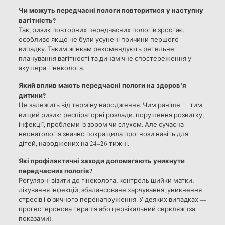
Чи можуть передчасні пологи повторитися у наступну
вагітність?
Так, ризик повторних передчасних пологів зростає,
особливо якщо не були усунені причини першого
випадку. Таким жінкам рекомендують ретельне
планування вагітності та динамічне спостереження у
акушера-гінеколога.
Який вплив мають передчасні пологи на здоров’я
дитини?
Це залежить від терміну народження. Чим раніше — тим
вищий ризик: респіраторні розлади, порушення розвитку,
інфекції, проблеми із зором чи слухом. Але сучасна
неонатологія значно покращила прогнози навіть для
дітей, народжених на 24–26 тижні.
Які профілактичні заходи допомагають уникнути
передчасних пологів?
Регулярні візити до гінеколога, контроль шийки матки,
лікування інфекцій, збалансоване харчування, уникнення
стресів і фізичного перенапруження. У деяких випадках —
прогестеронова терапія або цервікальний серкляж (за
показами).