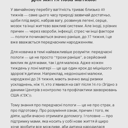
У звичайному перебігу вагітність триває близько 40
тижнів — саме цього часу природі зазвичай достатньо,
щоби плід виріс, набрав вагу, розвинув легені, серце,
мозок та інші життєво важливі системи. Але іноді, з різних
причин — через хвороби, інфекції, стрес чи інші фактори
— пологи починаються значно раніше, до 37 тижня, і це
вже вважається передчасним народженням.
Для новачка в темі найважливіше розуміти: передчасні
пологи — це не просто “трохи раніше”, а серйозний
виклик як для мами, так і для малюка. Адже кожен
тиждень у лоні матері — це ще один крок до міцнішого
здоров’я дитини. Наприклад, недоношені малюки,
народжені до 28 тижня, мають значно вищі ризики
ускладнень, ніж ті, хто з’явився на світ після 34-го (Згідно з
даними Центрів з контролю та профілактики захворювань
США (CDC)).
Тому знання про передчасні пологи — це не про страх, а
про підготовку. Про розуміння ознак, причин і того, як
діяти, щоби вчасно отримати допомогу. І головне — про
підтримку мами, яка носить у собі нове життя й щиро
хоче зробити все можливе, аби дитина народилася