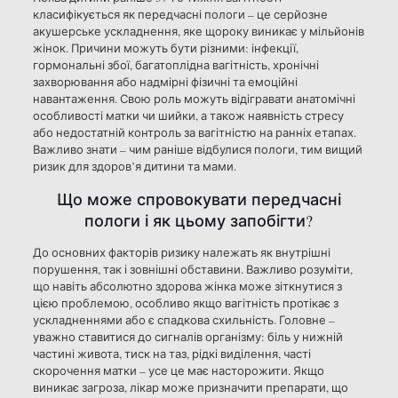
класифікується як передчасні пологи – це серйозне
акушерське ускладнення, яке щороку виникає у мільйонів
жінок. Причини можуть бути різними: інфекції,
гормональні збої, багатоплідна вагітність, хронічні
захворювання або надмірні фізичні та емоційні
навантаження. Свою роль можуть відігравати анатомічні
особливості матки чи шийки, а також наявність стресу
або недостатній контроль за вагітністю на ранніх етапах.
Важливо знати – чим раніше відбулися пологи, тим вищий
ризик для здоров’я дитини та мами.
Що може спровокувати передчасні
пологи і як цьому запобігти?
До основних факторів ризику належать як внутрішні
порушення, так і зовнішні обставини. Важливо розуміти,
що навіть абсолютно здорова жінка може зіткнутися з
цією проблемою, особливо якщо вагітність протікає з
ускладненнями або є спадкова схильність. Головне –
уважно ставитися до сигналів організму: біль у нижній
частині живота, тиск на таз, рідкі виділення, часті
скорочення матки – усе це має насторожити. Якщо
виникає загроза, лікар може призначити препарати, що