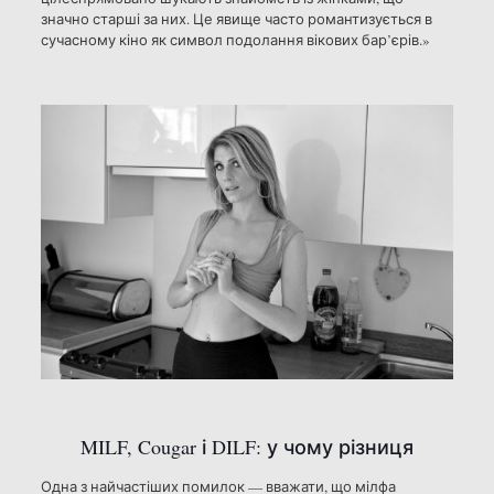
значно старші за них. Це явище часто романтизується в
сучасному кіно як символ подолання вікових бар’єрів.»
MILF, Cougar і DILF: у чому різниця
Одна з найчастіших помилок — вважати, що мілфа