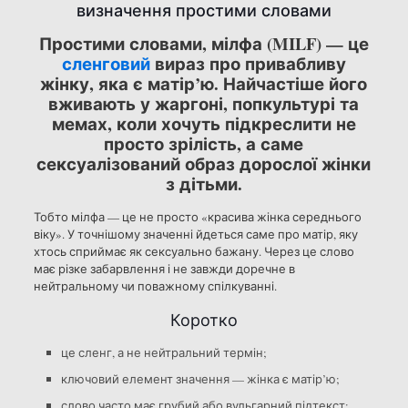
визначення простими словами
Простими словами, мілфа (MILF) — це
сленговий
вираз про привабливу
жінку, яка є матір’ю. Найчастіше його
вживають у жаргоні, попкультурі та
мемах, коли хочуть підкреслити не
просто зрілість, а саме
сексуалізований образ дорослої жінки
з дітьми.
Тобто мілфа — це не просто «красива жінка середнього
віку». У точнішому значенні йдеться саме про матір, яку
хтось сприймає як сексуально бажану. Через це слово
має різке забарвлення і не завжди доречне в
нейтральному чи поважному спілкуванні.
Коротко
це сленг, а не нейтральний термін;
ключовий елемент значення — жінка є матір’ю;
слово часто має грубий або вульгарний підтекст;