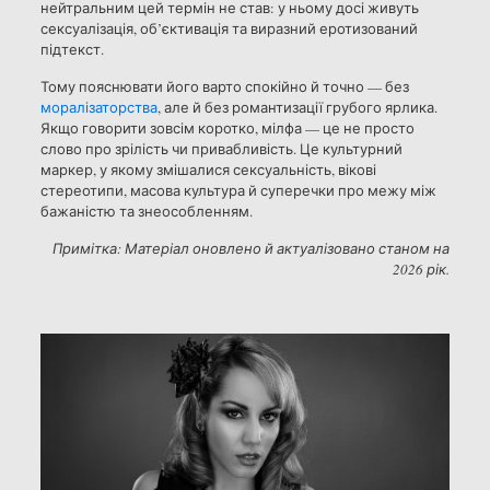
нейтральним цей термін не став: у ньому досі живуть
сексуалізація, об’єктивація та виразний еротизований
підтекст.
Тому пояснювати його варто спокійно й точно — без
моралізаторства
, але й без романтизації грубого ярлика.
Якщо говорити зовсім коротко, мілфа — це не просто
слово про зрілість чи привабливість. Це культурний
маркер, у якому змішалися сексуальність, вікові
стереотипи, масова культура й суперечки про межу між
бажаністю та знеособленням.
Примітка: Матеріал оновлено й актуалізовано станом на
2026 рік.