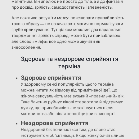
магнітним. Він апелює не просто до тіла, а й до фантазій
про досвід, зрілість, самодостатність і впевненість.
Але важливо розуміти межу: пояснювати привабливість
такого образу — не означає автоматично нормалізувати
грубе ярликування. Тут цілком можливі два паралельні
твердження: зрілість справді може бути привабливою,
але слово «мілфа» все одно може звучати як
знеособлення.
Здорове та нездорове сприйняття
терміна
Здорове сприйняття
У здоровому сенсі популярність цього терміна
можна читати як відмову від примітивної ідеї, що
жіноча сексуальність має вузький «правильний» вік.
Таке бачення руйнує вікові стереотипи й підтримує
думку, що привабливість не закінчується після
материнства або після певної цифри в паспорті.
Нездорове сприйняття
Нездоровий бік починається там, де слово стає
інструментом об’єктивації. Якщо жінку бачать лише