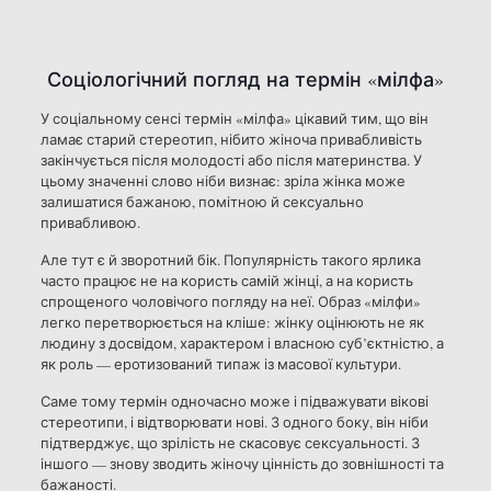
Соціологічний погляд на термін «мілфа»
У соціальному сенсі термін «мілфа» цікавий тим, що він
ламає старий стереотип, нібито жіноча привабливість
закінчується після молодості або після материнства. У
цьому значенні слово ніби визнає: зріла жінка може
залишатися бажаною, помітною й сексуально
привабливою.
Але тут є й зворотний бік. Популярність такого ярлика
часто працює не на користь самій жінці, а на користь
спрощеного чоловічого погляду на неї. Образ «мілфи»
легко перетворюється на кліше: жінку оцінюють не як
людину з досвідом, характером і власною суб’єктністю, а
як роль — еротизований типаж із масової культури.
Саме тому термін одночасно може і підважувати вікові
стереотипи, і відтворювати нові. З одного боку, він ніби
підтверджує, що зрілість не скасовує сексуальності. З
іншого — знову зводить жіночу цінність до зовнішності та
бажаності.