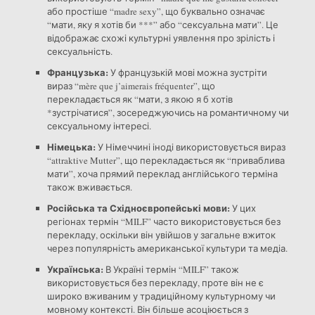
або простіше “madre sexy”, що буквально означає
“мати, яку я хотів би ***” або “сексуальна мати”. Це
відображає схожі культурні уявлення про зрілість і
сексуальність.
Французька:
У французькій мові можна зустріти
вираз “mère que j’aimerais fréquenter”, що
перекладається як “мати, з якою я б хотів
*зустрічатися”, зосереджуючись на романтичному чи
сексуальному інтересі.
Німецька:
У Німеччині іноді використовується вираз
“attraktive Mutter”, що перекладається як “приваблива
мати”, хоча прямий переклад англійського терміна
також вживається.
Російська та Східноєвропейські мови:
У цих
регіонах термін “MILF” часто використовується без
перекладу, оскільки він увійшов у загальне вжиток
через популярність американської культури та медіа.
Українська:
В Україні термін “MILF” також
використовується без перекладу, проте він не є
широко вживаним у традиційному культурному чи
мовному контексті. Він більше асоціюється з