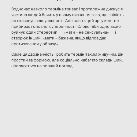
Водночас навколо терміна триває і протилежна дискусія:
частина людей бачить у ньому визнання того, що зрілість
не скасовує сексуальності. Але навіть цей аргумент не
прибирає головної суперечності. Слово ніби одночасно
руйнує один стереотип — «мати = не сексуальна» — і
створює інший: «мати = бажана, якщо відповідає
еротизованому образу».
Саме ця двозначність і робить термін таким живучим. Він
простий за формою, але соціально набагато складніший,
ніж здається на перший погляд.