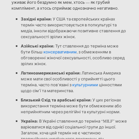
уживає його бездумно як мем, хтось — як грубий
комплімент, а хтось сприймає однозначно негативно.
Західні країни:
У США та європейських країнах
термін часто використовується в попкультурі та
медіа, інколи відображаючи позитивне ставлення до
сексуальності зрілих жінок.
Азійські країни:
Тут ставлення до терміна може
бути більш
консервативним
, з обмеженням в
обговоренні жіночої сексуальності, особливо серед
зрілих жінок.
Латиноамериканські країни:
Латинська Америка
може мати свої особливості у сприйнятті цього
терміна, часто пов’язані з
культурними
цінностями
щодо сім’ї та материнства.
Близький Схід та арабські країни:
У цих регіонах
використання терміна може бути обмеженим або
неприйнятним через релігійні та культурні норми.
Україна:
В Україні ставлення до терміна “MILF” може
варіюватися від однієї соціальної групи до іншої.
Загалом, хоча цей термін не є частиною
традиційного українського лексикону, він