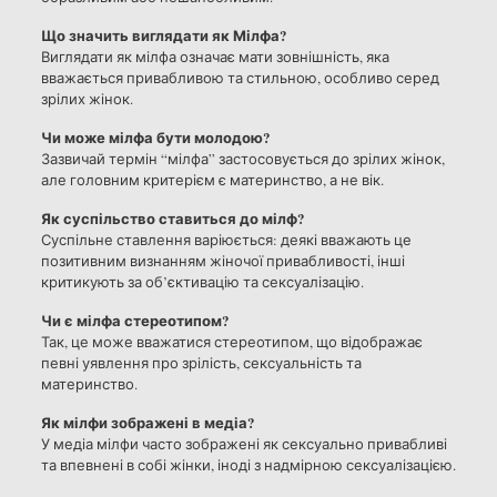
Що значить виглядати як Мілфа?
Виглядати як мілфа означає мати зовнішність, яка
вважається привабливою та стильною, особливо серед
зрілих жінок.
Чи може мілфа бути молодою?
Зазвичай термін “мілфа” застосовується до зрілих жінок,
але головним критерієм є материнство, а не вік.
Як суспільство ставиться до мілф?
Суспільне ставлення варіюється: деякі вважають це
позитивним визнанням жіночої привабливості, інші
критикують за об’єктивацію та сексуалізацію.
Чи є мілфа стереотипом?
Так, це може вважатися стереотипом, що відображає
певні уявлення про зрілість, сексуальність та
материнство.
Як мілфи зображені в медіа?
У медіа мілфи часто зображені як сексуально привабливі
та впевнені в собі жінки, іноді з надмірною сексуалізацією.