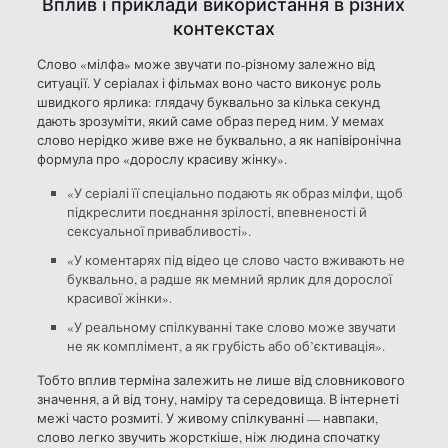
Вплив і приклади використання в різних
контекстах
Слово «мілфа» може звучати по-різному залежно від
ситуації. У серіалах і фільмах воно часто виконує роль
швидкого ярлика: глядачу буквально за кілька секунд
дають зрозуміти, який саме образ перед ним. У мемах
слово нерідко живе вже не буквально, а як напівіронічна
формула про «дорослу красиву жінку».
«У серіалі її спеціально подають як образ мілфи, щоб
підкреслити поєднання зрілості, впевненості й
сексуальної привабливості».
«У коментарях під відео це слово часто вживають не
буквально, а радше як мемний ярлик для дорослої
красивої жінки».
«У реальному спілкуванні таке слово може звучати
не як комплімент, а як грубість або об’єктивація».
Тобто вплив терміна залежить не лише від словникового
значення, а й від тону, наміру та середовища. В інтернеті
межі часто розмиті. У живому спілкуванні — навпаки,
слово легко звучить жорсткіше, ніж людина спочатку