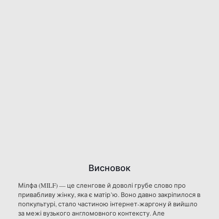
Висновок
Мілфа (MILF) — це сленгове й доволі грубе слово про
привабливу жінку, яка є матір’ю. Воно давно закріпилося в
попкультурі, стало частиною інтернет-жаргону й вийшло
за межі вузького англомовного контексту. Але