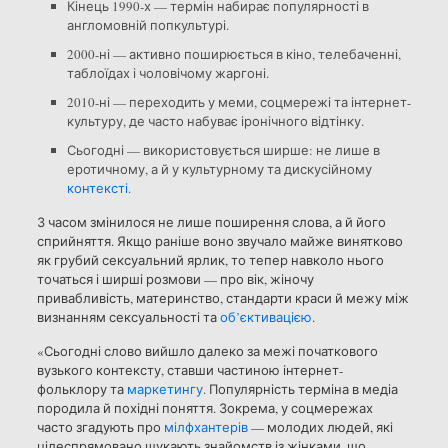
Кінець 1990-х — термін набирає популярності в
англомовній попкультурі.
2000-ні — активно поширюється в кіно, телебаченні,
таблоїдах і чоловічому жаргоні.
2010-ні — переходить у меми, соцмережі та інтернет-
культуру, де часто набуває іронічного відтінку.
Сьогодні — використовується ширше: не лише в
еротичному, а й у культурному та дискусійному
контексті
.
З часом змінилося не лише поширення слова, а й його
сприйняття. Якщо раніше воно звучало майже винятково
як грубий сексуальний ярлик, то тепер навколо нього
точаться і ширші розмови — про вік, жіночу
привабливість, материнство, стандарти краси й межу між
визнанням сексуальності та
об’єктивацією
.
«Сьогодні слово вийшло далеко за межі початкового
вузького контексту, ставши частиною інтернет-
фольклору та
маркетингу
. Популярність терміна в медіа
породила й похідні поняття. Зокрема, у соцмережах
часто згадують про
мілфхантерів
— молодих людей, які
цілеспрямовано шукають знайомств із жінками, що