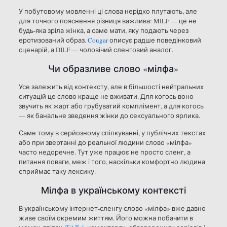
У побутовому мовленні ці слова нерідко плутають, але
для точного пояснення різниця важлива: MILF — це не
будь-яка зріла жінка, а саме мати, яку подають через
еротизований образ.
Cougar
описує радше поведінковий
сценарій, а DILF — чоловічий сленговий аналог.
Чи образливе слово «мілфа»
Усе залежить від контексту, але в більшості нейтральних
ситуацій це слово краще не вживати. Для когось воно
звучить як жарт або грубуватий комплімент, а для когось
— як банальне зведення жінки до сексуального ярлика.
Саме тому в серйозному спілкуванні, у публічних текстах
або при звертанні до реальної людини слово «мілфа»
часто недоречне. Тут уже працює не просто сленг, а
питання поваги, меж і того, наскільки комфортно людина
сприймає таку лексику.
Мілфа в українському контексті
В українському інтернет-сленгу слово «мілфа» вже давно
живе своїм окремим життям. Його можна побачити в