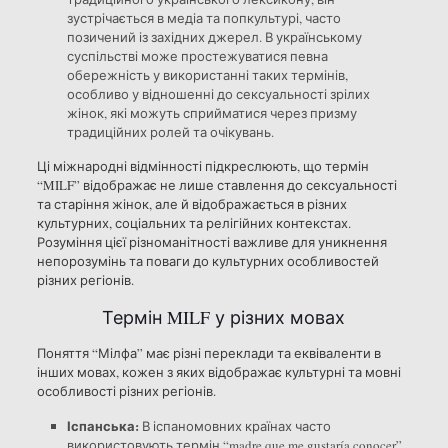
зустрічається в медіа та попкультурі, часто
позичений із західних джерел. В українському
суспільстві може простежуватися певна
обережність у використанні таких термінів,
особливо у відношенні до сексуальності зрілих
жінок, які можуть сприйматися через призму
традиційних ролей та очікувань.
Ці міжнародні відмінності підкреслюють, що термін
“MILF” відображає не лише ставлення до сексуальності
та старіння жінок, але й відображається в різних
культурних, соціальних та релігійних контекстах.
Розуміння цієї різноманітності важливе для уникнення
непорозумінь та поваги до культурних особливостей
різних регіонів.
Термін MILF у різних мовах
Поняття “Мілфа” має різні переклади та еквіваленти в
інших мовах, кожен з яких відображає культурні та мовні
особливості різних регіонів.
Іспанська:
В іспаномовних країнах часто
використовують термін “madre que me gustaría conocer”