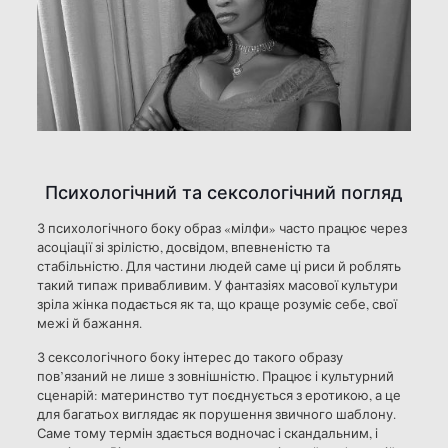
Психологічний та сексологічний погляд
З психологічного боку образ «мілфи» часто працює через
асоціації зі зрілістю, досвідом, впевненістю та
стабільністю. Для частини людей саме ці риси й роблять
такий типаж привабливим. У фантазіях масової культури
зріла жінка подається як та, що краще розуміє себе, свої
межі й бажання.
З сексологічного боку інтерес до такого образу
пов’язаний не лише з зовнішністю. Працює і культурний
сценарій: материнство тут поєднується з еротикою, а це
для багатьох виглядає як порушення звичного шаблону.
Саме тому термін здається водночас і скандальним, і