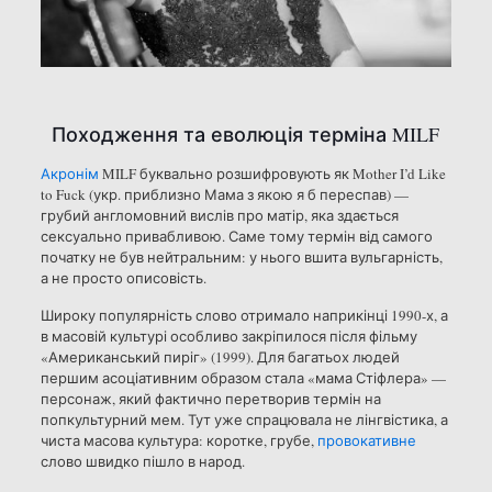
Походження та еволюція терміна MILF
Акронім
MILF буквально розшифровують як Mother I’d Like
to Fuck (укр. приблизно Мама з якою я б переспав) —
грубий англомовний вислів про матір, яка здається
сексуально привабливою. Саме тому термін від самого
початку не був нейтральним: у нього вшита вульгарність,
а не просто описовість.
Широку популярність слово отримало наприкінці 1990-х, а
в масовій культурі особливо закріпилося після фільму
«Американський пиріг» (1999). Для багатьох людей
першим асоціативним образом стала «мама Стіфлера» —
персонаж, який фактично перетворив термін на
попкультурний мем. Тут уже спрацювала не лінгвістика, а
чиста масова культура: коротке, грубе,
провокативне
слово швидко пішло в народ.