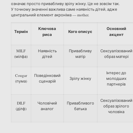
означає просто привабливу зрілу жінку. Це не зовсім так.
У точному значенні важлива саме наявність дітей, адже
центральний елемент акроніма — mother.
Ключова
Основний
Термін
Кого описує
риса
акцент
MILF
Наявність
Привабливу
Сексуалізований
(мілфа)
дітей
матір
образ матері
Інтерес до
Cougar
Поведінковий
Зрілу жінку
молодших
(пума)
сценарій
партнерів
Сексуалізований
DILF
Чоловічий
Привабливого
образ зрілого
(ділф)
аналог
батька
чоловіка