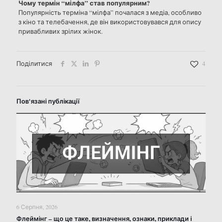
Чому термін “мілфа” став популярним?
Популярність терміна “мілфа” почалася з медіа, особливо
з кіно та телебачення, де він використовувався для опису
привабливих зрілих жінок.
Поділитися
4
Пов'язані публікації
6 Серпня, 2026
Флеймінг – що це таке, визначення, ознаки, приклади і