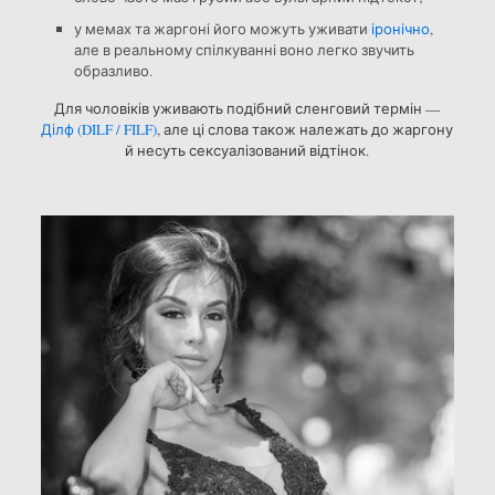
у мемах та жаргоні його можуть уживати
іронічно
,
але в реальному спілкуванні воно легко звучить
образливо.
Для чоловіків уживають подібний сленговий термін —
Ділф (DILF / FILF)
, але ці слова також належать до жаргону
й несуть сексуалізований відтінок.