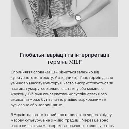
Глобальні варіації та інтерпретації
терміна MILF
Сприйняття слова «MILF» різниться залежно від
культурного контексту. У західних країнах термін давно
увійшов у масову культуру й часто використовується як
частина гумору, серіального штампу або мемного
жаргону. В більш консервативних суспільствах його
вживання може бути значно різкіше маркованим як
вульгарне або неприйнятне.
В Україні слово теж прийшло переважно через західну
масову культуру, а не з живої традиції. Через це воно
часто лишається маркером запозиченого сленгу: хтось