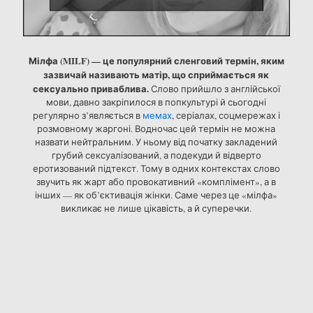
Мілфа (MILF)
— це популярний сленговий термін, яким
зазвичай називають матір, що сприймається як
сексуально приваблива.
Слово прийшло з англійської
мови, давно закріпилося в попкультурі й сьогодні
регулярно з’являється в
мемах
, серіалах, соцмережах і
розмовному жаргоні. Водночас цей термін не можна
назвати нейтральним. У ньому від початку закладений
грубий сексуалізований, а подекуди й відверто
еротизований підтекст. Тому в одних контекстах слово
звучить як жарт або провокативний «комплімент», а в
інших — як об’єктивація жінки. Саме через це «мілфа»
викликає не лише цікавість, а й суперечки.