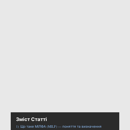
Зміст Статті
1)
Що таке МІЛФА (MILF) — поняття та визначення