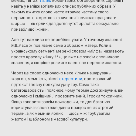
мемах, твітах,
TikTok
-коментарях, обговореннях серіалів і
навіть у напівжартівливих описах публічних образів. У
такому вжитку слово часто втрачає частину свого
первинного жорсткого значення і починає працювати
ширше — як ярлик для доглянутої, зрілої та сексуально
привабливої жінки.
Але тут важливо не перебільшувати. У точному значенні
MILF все ж пов’язане саме з образом матері. Коли в
українському сегменті мережі словом «мілфа» називають
просто красиву жінку 35+, це вже не зовсім словникове
значення, а скоріше розмите сленгове переосмислення.
Через це слово одночасно несе кілька нашарувань:
жаргон, мемність, вікові
стереотипи
, еротизований
підтекст і певну попкультурну гру. Саме така
багатошаровість і пояснює, чому термін досі живучий: він
одночасно і смішний, і провокативний, і трохи токсичний.
Якщо говорити зовсім по-людськи, то для багатьох
користувачів слово вже давно працює не як строгий
термін, а як мемний ярлик — щось між грубуватим
жартом і шаблоном з масової культури.