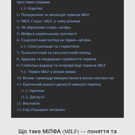
простими словами
1.1)
Коротко
2)
Походження та еволюція терміна MILF
3)
MILF, Cougar і DILF: у чому різниця
4)
Чи образливе слово «мілфа»
5)
Мілфа в українському контексті
6)
Соціологічний погляд на термін «мілфа»
6.1)
Сексуалізація та стереотипи
7)
Психологічний та сексологічний погляд
8)
Здорове та нездорове сприйняття терміна
9)
Глобальні варіації та інтерпретації терміна MILF
9.1)
Термін MILF у різних мовах
10)
Вплив і приклади використання в різних контекстах
11)
Критичний аналіз і дискусії навколо терміна
11.1)
Критика
11.2)
Дискусії
12)
Висновок
13)
FAQ (Поширені питання):
Що таке МІЛФА (MILF) — поняття та