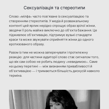
Сексуалізація та стереотипи
Слово «мілфа» часто пов’язане із сексуалізацією та
створенням стереотипів. У медіа й розважальному
контенті цей ярлик нерідко спрощує образ зрілої жінки,
зводячи її роль майже виключно до об’єкта бажання. Це
підживлює об’єктивацію, підтримує вузькі стандарти
краси та може звужувати сприйняття жінки до одного
еротизованого образу.
Разом із тим не можна заперечувати і протилежну
реакцію: для частини аудиторії слово стає сигналом того,
що вік сам собою не робить людину «невидимою». Саме
на цьому перетині — між визнанням привабливості й
об’єктивацією — і тримаються більшість дискусій навколо
терміна.