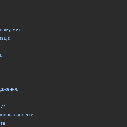
ному житті:
ації:
.
едження.
у?
ансові наслідки.
тві.