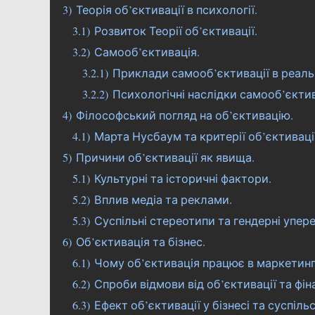
3)
Теорія об’єктивації в психології.
3.1)
Розвиток Теорії об’єктивації.
3.2)
Самооб’єктивація.
3.2.1)
Приклади самооб’єктивації в реаль
3.2.2)
Психологічні наслідки самооб’єктив
4)
Філософський погляд на об’єктивацію.
4.1)
Марта Нусбаум та критерії об’єктивації
5)
Причини об’єктивації як явища.
5.1)
Культурні та історичні фактори.
5.2)
Вплив медіа та реклами.
5.3)
Суспільні стереотипи та гендерні упер
6)
Об’єктивація та бізнес.
6.1)
Чому об’єктивація працює в маркетинг
6.2)
Спроби відмови від об’єктивації та фін
6.3)
Ефект об’єктивації у бізнесі та суспільс