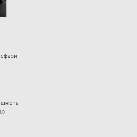
і сфери
ішність
до