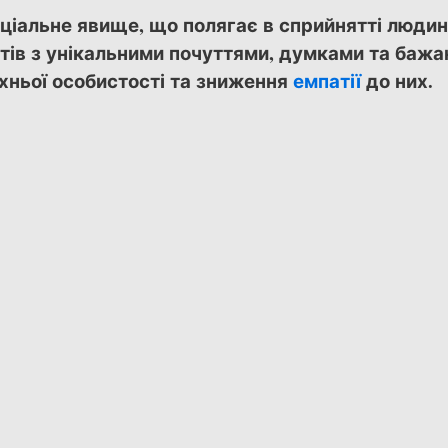
оціальне явище, що полягає в сприйнятті людин
єктів з унікальними почуттями, думками та бажа
хньої особистості та зниження
емпатії
до них.