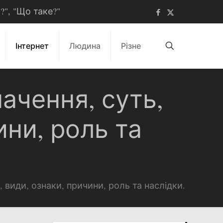
ь?", "Що таке?"
Інтернет
Людина
Різне
начення, суть,
ини, роль та
, види, ознаки, причини, роль та наслідки.