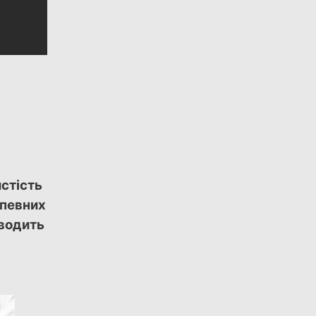
стість
 певних
зводить