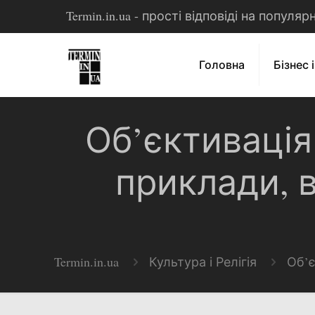
Termin.in.ua - прості відповіді на популя
Головна
Бізнес 
Об’єктивація 
приклади, в
Termin.in.ua
Культура і Релігія
Об’є