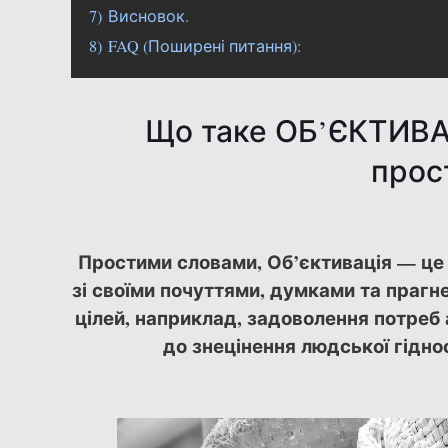
7)
Висновок.
8)
FAQ (Поширені питання):
Що таке ОБ’ЄКТИВА
прос
Простими словами, Об’єктивація — це 
зі своїми почуттями, думками та прагне
цілей, наприклад, задоволення потреб 
до знецінення людської гідн