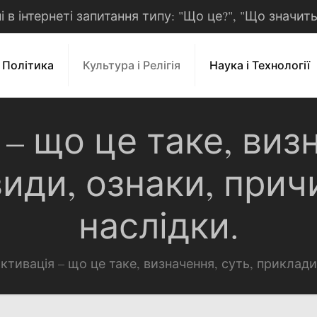
рні в інтернеті запитання типу: "Що це?", "Що значит
і Політика
Культура і Релігія
Наука і Технології
– що це таке, виз
иди, ознаки, прич
наслідки.
ктивація – що це таке, визначення, суть, приклади