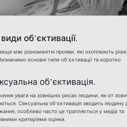
 види об’єктивації.
вище має різноманітні прояви, які охоплюють різн
 Визначимо основні типи об’єктивації та коротко
ексуальна об’єктивація.
ення уваги на зовнішніх рисах людини, як-от зовн
гноруються. Сексуальна об’єктивація зводить людину 
жання, особливо часто це трапляється у медіа та
овними критеріями оцінки.