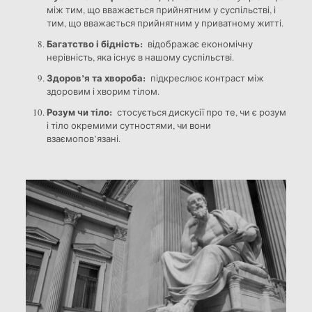
між тим, що вважається прийнятним у суспільстві, і
тим, що вважається прийнятним у приватному житті.
Багатство і бідність:
відображає економічну
нерівність, яка існує в нашому суспільстві.
Здоров’я та хвороба:
підкреслює контраст між
здоровим і хворим тілом.
Розум чи тіло:
стосується дискусії про те, чи є розум
і тіло окремими сутностями, чи вони
взаємопов’язані.