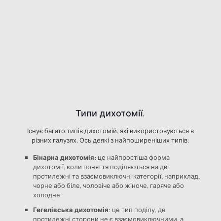
Типи дихотомії.
Існує багато типів дихотомій, які використовуються в
різних галузях. Ось деякі з найпоширеніших типів:
Бінарна дихотомія:
це найпростіша форма
дихотомії, коли поняття поділяються на дві
протилежні та взаємовиключні категорії, наприклад,
чорне або біле, чоловіче або жіноче, гаряче або
холодне.
Гегелівська дихотомія
: це тип поділу, де
протилежні сторони не є взаємовиключними, а