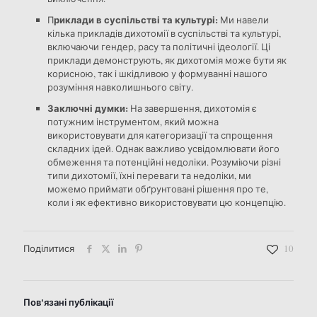
риклади в суспільстві та культурі:
П
Ми навели
кілька прикладів дихотомії в суспільстві та культурі,
включаючи гендер, расу та політичні ідеології. Ці
приклади демонструють, як дихотомія може бути як
корисною, так і шкідливою у формуванні нашого
розуміння навколишнього світу.
Заключні думки:
На завершення, дихотомія є
потужним інструментом, який можна
використовувати для категоризації та спрощення
складних ідей. Однак важливо усвідомлювати його
обмеження та потенційні недоліки. Розуміючи різні
типи дихотомії, їхні переваги та недоліки, ми
можемо приймати обґрунтовані рішення про те,
коли і як ефективно використовувати цю концепцію.
Поділитися
10
Пов'язані публікації