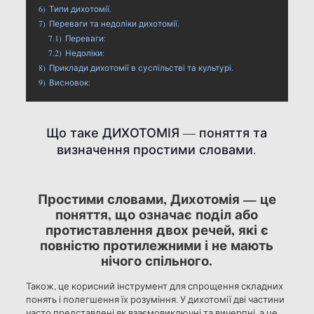
6)
Типи дихотомії.
7)
Переваги та недоліки дихотомії.
7.1)
Переваги:
7.2)
Недоліки:
8)
Приклади дихотомії в суспільстві та культурі.
9)
Висновок:
Що таке ДИХОТОМІЯ — поняття та
визначення простими словами.
Простими словами, Дихотомія — це
поняття, що означає поділ або
протиставлення двох речей, які є
повністю протилежними і не мають
нічого спільного.
Також, це корисний інструмент для спрощення складних
понять і полегшення їх розуміння. У дихотомії дві частини
часто представлені як взаємовиключні та вичерпні, а це