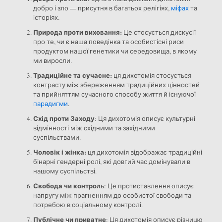
добро і зло — присутня в багатьох релігіях,
міфах
та
історіях.
Природа проти виховання:
Це стосується дискусії
про те, чи є наша поведінка та особистісні риси
продуктом нашої генетики чи середовища, в якому
ми виросли.
Традиційне та сучасне:
ця дихотомія стосується
контрасту між збереженням традиційних цінностей
та прийняттям сучасного способу життя й існуючої
парадигми
.
Схід проти Заходу
: Ця дихотомія описує культурні
відмінності між східними та західними
суспільствами.
Чоловік і жінка:
ця дихотомія відображає традиційні
бінарні гендерні ролі, які довгий час домінували в
нашому суспільстві.
Свобода чи контрол
ь: Це протиставлення описує
напругу між прагненням до особистої свободи та
потребою в соціальному контролі.
Публічне чи приватне
: Ця дихотомія описує різницю