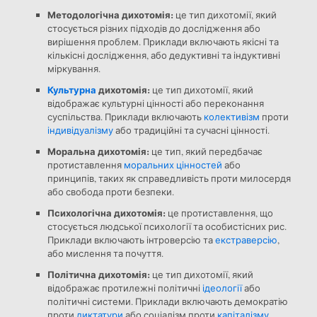
Методологічна дихотомія:
це тип дихотомії, який
стосується різних підходів до дослідження або
вирішення проблем. Приклади включають якісні та
кількісні дослідження, або дедуктивні та індуктивні
міркування.
Культурна
дихотомія:
це тип дихотомії, який
відображає культурні цінності або переконання
суспільства. Приклади включають
колективізм
проти
індивідуалізму
або традиційні та сучасні цінності.
Моральна дихотомія:
це тип, який передбачає
протиставлення
моральних цінностей
або
принципів, таких як справедливість проти милосердя
або свобода проти безпеки.
Психологічна дихотомія:
це протиставлення, що
стосується людської психології та особистісних рис.
Приклади включають інтроверсію та
екстраверсію
,
або мислення та почуття.
Політична дихотомія:
це тип дихотомії, який
відображає протилежні політичні
ідеології
або
політичні системи. Приклади включають демократію
проти
диктатури
або соціалізм проти
капіталізму
.