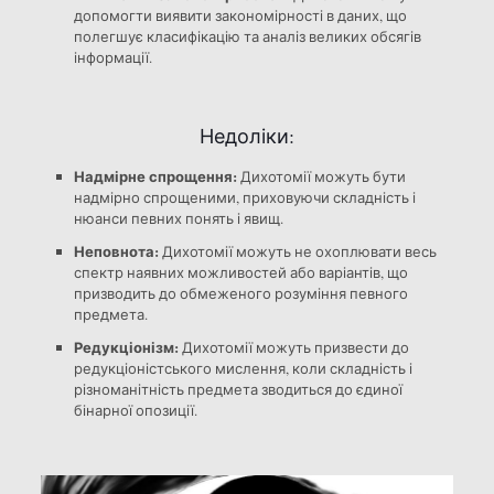
допомогти виявити закономірності в даних, що
полегшує класифікацію та аналіз великих обсягів
інформації.
Недоліки:
Надмірне спрощення:
Дихотомії можуть бути
надмірно спрощеними, приховуючи складність і
нюанси певних понять і явищ.
Неповнота:
Дихотомії можуть не охоплювати весь
спектр наявних можливостей або варіантів, що
призводить до обмеженого розуміння певного
предмета.
Редукціонізм:
Дихотомії можуть призвести до
редукціоністського мислення, коли складність і
різноманітність предмета зводиться до єдиної
бінарної опозиції.