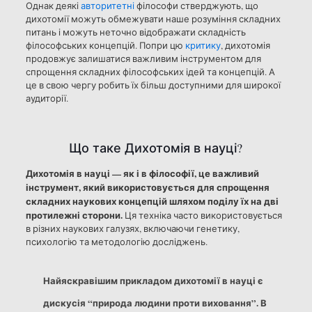
Однак деякі
авторитетні
філософи стверджують, що
дихотомії можуть обмежувати наше розуміння складних
питань і можуть неточно відображати складність
філософських концепцій. Попри цю
критику
, дихотомія
продовжує залишатися важливим інструментом для
спрощення складних філософських ідей та концепцій. А
це в свою чергу робить їх більш доступними для широкої
аудиторії.
Що таке Дихотомія в науці?
Дихотомія в науці — як і в філософії, це важливий
інструмент, який використовується для спрощення
складних наукових концепцій шляхом поділу їх на дві
протилежні сторони.
Ця техніка часто використовується
в різних наукових галузях, включаючи генетику,
психологію та методологію досліджень.
Найяскравішим прикладом дихотомії в науці є
дискусія “природа людини проти виховання”. В