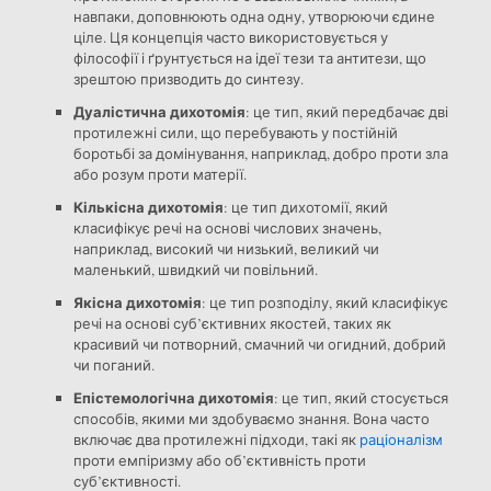
навпаки, доповнюють одна одну, утворюючи єдине
ціле. Ця концепція часто використовується у
філософії і ґрунтується на ідеї тези та антитези, що
зрештою призводить до синтезу.
Дуалістична дихотомія
: це тип, який передбачає дві
протилежні сили, що перебувають у постійній
боротьбі за домінування, наприклад, добро проти зла
або розум проти матерії.
Кількісна дихотомія
: це тип дихотомії, який
класифікує речі на основі числових значень,
наприклад, високий чи низький, великий чи
маленький, швидкий чи повільний.
Якісна дихотомія
: це тип розподілу, який класифікує
речі на основі суб’єктивних якостей, таких як
красивий чи потворний, смачний чи огидний, добрий
чи поганий.
Епістемологічна дихотомія
: це тип, який стосується
способів, якими ми здобуваємо знання. Вона часто
включає два протилежні підходи, такі як
раціоналізм
проти емпіризму або об’єктивність проти
суб’єктивності.