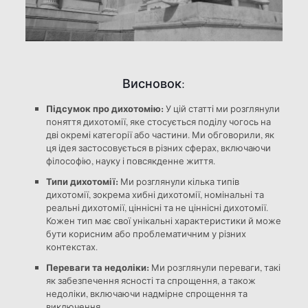
Висновок:
Підсумок про дихотомію:
У цій статті ми розглянули
поняття дихотомії, яке стосується поділу чогось на
дві окремі категорії або частини. Ми обговорили, як
ця ідея застосовується в різних сферах, включаючи
філософію, науку і повсякденне життя.
Типи дихотомії:
Ми розглянули кілька типів
дихотомії, зокрема хибні дихотомії, номінальні та
реальні дихотомії, ціннісні та не ціннісні дихотомії.
Кожен тип має свої унікальні характеристики й може
бути корисним або проблематичним у різних
контекстах.
Переваги та недоліки:
Ми розглянули переваги, такі
як забезпечення ясності та спрощення, а також
недоліки, включаючи надмірне спрощення та
виключення.