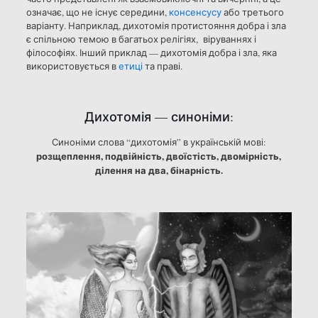
означає, що не існує середини,
консенсусу
або третього
варіанту. Наприклад, дихотомія протистояння добра і зла
є спільною темою в багатьох релігіях, віруваннях і
філософіях. Інший приклад — дихотомія добра і зла, яка
використовується в
етиці
та праві.
Дихотомія — синоніми:
Синоніми слова “дихотомія” в українській мові:
розщеплення, подвійність, двоїстість, двомірність,
ділення на два, бінарність.