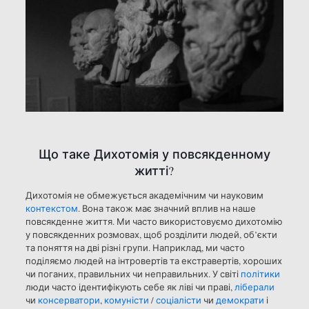
Що таке Дихотомія у повсякденному
житті?
Дихотомія не обмежується академічним чи науковим
контекстом
. Вона також має значний вплив на наше
повсякденне життя. Ми часто використовуємо дихотомію
у повсякденних розмовах, щоб розділити людей, об’єкти
та поняття на дві різні групи. Наприклад, ми часто
поділяємо людей на інтровертів та екстравертів, хороших
чи поганих, правильних чи неправильних. У світі
політики
люди часто ідентифікують себе як ліві чи праві,
ліберали
чи
консерватори
,
комуністи
/
соціалісти
чи
демократи
і