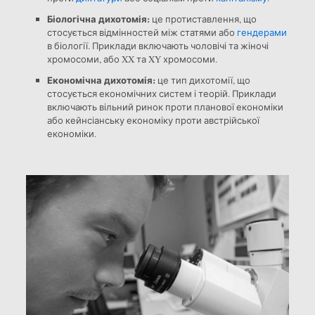
Біологічна дихотомія:
це протиставлення, що
стосується відмінностей між статями або
гендерами
в біології. Приклади включають чоловічі та жіночі
хромосоми, або XX та XY хромосоми.
Економічна дихотомія:
це тип дихотомії, що
стосується економічних систем і теорій. Приклади
включають вільний ринок проти планової економіки
або кейнсіанську економіку проти австрійської
економіки.