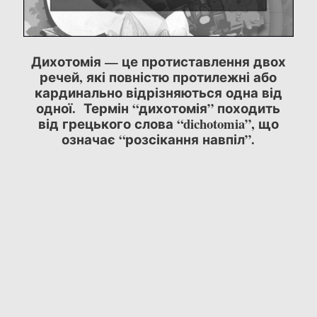
Дихотомія — це протиставлення двох
речей, які повністю протилежні або
кардинально відрізняються одна від
одної. Термін “дихотомія” походить
від грецького слова “dichotomia”, що
означає “розсікання навпіл”.