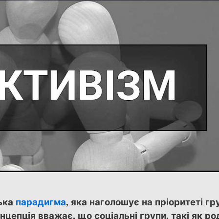
ська
парадигма
, яка наголошує на пріоритеті г
нцепція вважає, що соціальні групи, такі як ро