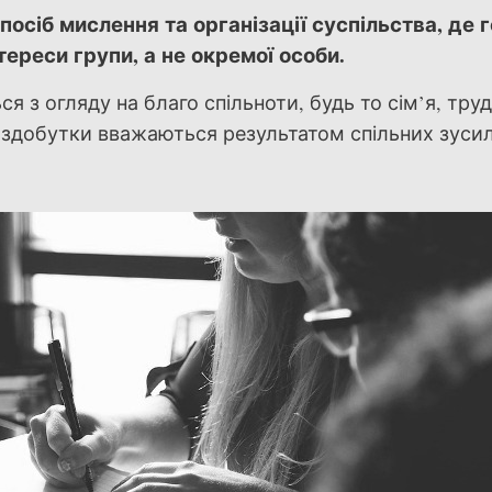
осіб мислення та організації суспільства, де 
тереси групи, а не окремої особи.
я з огляду на благо спільноти, будь то сім’я, тру
та здобутки вважаються результатом спільних зусил