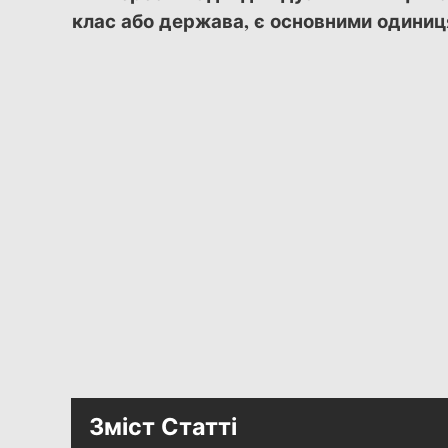
клас або держава, є основними одини
Зміст Статті