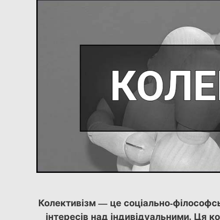
Колективізм — це соціально-філософ
інтересів над індивідуальними. Ця ко