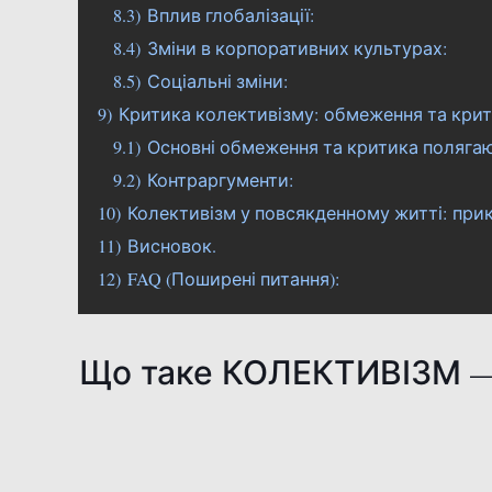
8.3)
Вплив глобалізації:
8.4)
Зміни в корпоративних культурах:
8.5)
Соціальні зміни:
9)
Критика колективізму: обмеження та крит
9.1)
Основні обмеження та критика полягаю
9.2)
Контраргументи:
10)
Колективізм у повсякденному житті: при
11)
Висновок.
12)
FAQ (Поширені питання):
Що таке КОЛЕКТИВІЗМ —