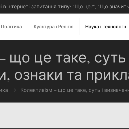
рні в інтернеті запитання типу: "Що це?", "Що значит
і Політика
Культура і Релігія
Наука і Технології
 що це таке, суть
и, ознаки та прикл
тика
Колективізм – що це таке, суть і визначен