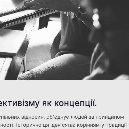
ективізму як концепції.
спільних відносин, об’єднує людей за принципом
ьності. Історично ця ідея сягає корінням у традиції 