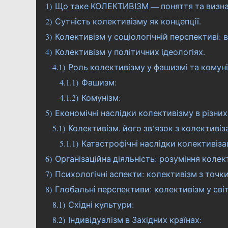
1)
Що таке КОЛЕКТИВІЗМ — поняття та визн
2)
Сутність колективізму як концепції.
3)
Колективізм у соціологічній перспективі: 
4)
Колективізм у політичних ідеологіях.
4.1)
Роль колективізму у фашизмі та комуні
4.1.1)
Фашизм:
4.1.2)
Комунізм:
5)
Економічні наслідки колективізму в різни
5.1)
Колективізм, його зв’язок з колективіза
5.1.1)
Катастрофічні наслідки колективізац
6)
Організаційна діяльність: розуміння колек
7)
Психологічні аспекти: колективізм з точки
8)
Глобальні перспективи: колективізм у сві
8.1)
Східні культури:
8.2)
Індивідуалізм в Західних країнах: