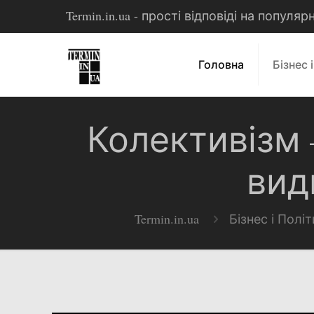
Termin.in.ua - прості відповіді на популя
Головна
Бізнес 
Колективізм –
вид
Termin.in.ua
Бізнес і Полі