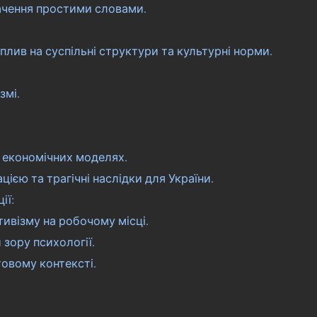
ачення простими словами.
вплив на суспільні структури та культурні норми.
змі.
х економічних моделях.
цією та трагічні наслідки для України.
ії:
тивізму на робочому місці.
 зору психології.
товому контексті.