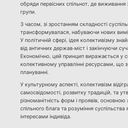
обряди первісних спільнот, де виживання 
групи.
З часом, зі зростанням складності суспіл
трансформувалася, набуваючи нових вимір
У політичній сфері, ідея колективізму зн
від античних держав-міст і закінчуючи с
Економічно, цей принцип виражається у с
колективному управлінні ресурсами, що з
плануванні.
У культурному аспекті, колективізм відіг
самосвідомості, розвитку традицій, та ут
різноманітність форм і проявів, основно
спільного блага та розуміння суспільства 
інтересами індивіда.