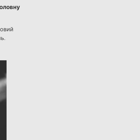
головну
довий
ь.