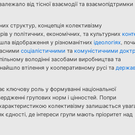
залежало від тісної взаємодії та взаємопідтримки 
ьних структур, концепція колективізму
ів у політичних, економічних, та культурних
конт
айшла відображення у різноманітних
ідеологіях
, по
учасними
соціалістичними
та
комуністичними
докт
пільному володінні засобами виробництва та
найшло втілення у кооперативному русі та
держа
рає ключову роль у формуванні національної
вердженні групових норм і цінностей. Попри
ю характеристикою колективізму залишається уваг
як єдності, де інтереси групи мають пріоритет над