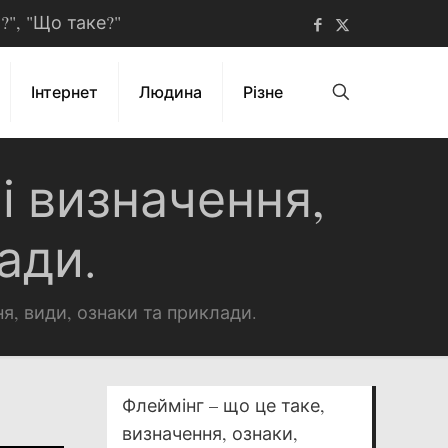
ь?", "Що таке?"
Інтернет
Людина
Різне
 і визначення,
ади.
ня, види, ознаки та приклади.
Флеймінг – що це таке,
визначення, ознаки,