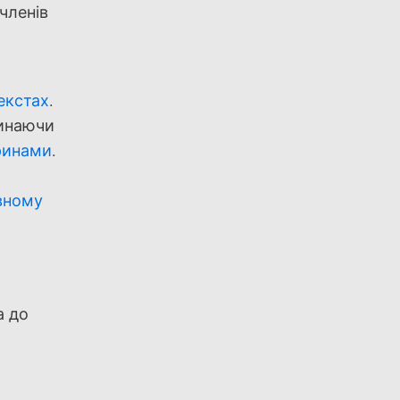
членів
екстах
.
чинаючи
ринами
.
вному
а до