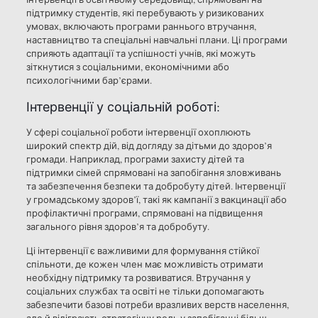
підтримку студентів, які перебувають у ризикованих
умовах, включають програми раннього втручання,
наставництво та спеціальні навчальні плани. Ці програми
сприяють адаптації та успішності учнів, які можуть
зіткнутися з соціальними, економічними або
психологічними бар’єрами.
Інтервенції у соціальній роботі:
У сфері соціальної роботи інтервенції охоплюють
широкий спектр дій, від догляду за дітьми до здоров’я
громади. Наприклад, програми захисту дітей та
підтримки сімей спрямовані на запобігання зловживань
та забезпечення безпеки та добробуту дітей. Інтервенції
у громадському здоров’ї, такі як кампанії з вакцинації або
профілактичні програми, спрямовані на підвищення
загального рівня здоров’я та добробуту.
Ці інтервенції є важливими для формування стійкої
спільноти, де кожен член має можливість отримати
необхідну підтримку та розвиватися. Втручання у
соціальних службах та освіті не тільки допомагають
забезпечити базові потреби вразливих верств населення,
але й відіграють стратегічну роль у запобіганні більш