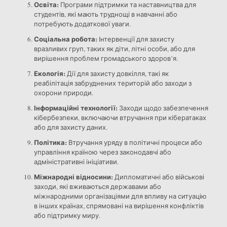
Освіта:
Програми підтримки та наставництва для
студентів, які мають труднощі в навчанні або
потребують додаткової уваги.
Соціальна робота:
Інтервенції для захисту
вразливих груп, таких як діти, літні особи, або для
вирішення проблем громадського здоров’я.
Екологія:
Дії для захисту довкілля, такі як
реабілітація забруднених територій або заходи з
охорони природи.
Інформаційні технології:
Заходи щодо забезпечення
кібербезпеки, включаючи втручання при кібератаках
або для захисту даних.
Політика:
Втручання уряду в політичні процеси або
управління країною через законодавчі або
адміністративні ініціативи.
Міжнародні відносини:
Дипломатичні або військові
заходи, які вживаються державами або
міжнародними організаціями для впливу на ситуацію
в інших країнах, спрямовані на вирішення конфліктів
або підтримку миру.