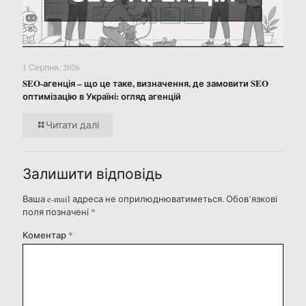
1 Серпня, 2026
SEO-агенція – що це таке, визначення, де замовити SEO
оптимізацію в Україні: огляд агенцій
Читати далі
Залишити відповідь
Ваша e-mail адреса не оприлюднюватиметься.
Обов’язкові
поля позначені
*
Коментар
*