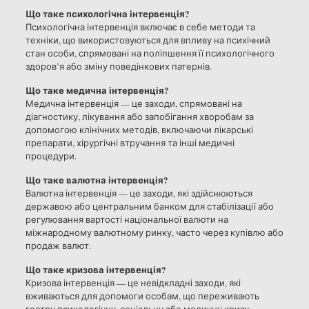
Що таке психологічна інтервенція?
Психологічна інтервенція включає в себе методи та
техніки, що використовуються для впливу на психічний
стан особи, спрямовані на поліпшення її психологічного
здоров’я або зміну поведінкових патернів.
Що таке медична інтервенція?
Медична інтервенція — це заходи, спрямовані на
діагностику, лікування або запобігання хворобам за
допомогою клінічних методів, включаючи лікарські
препарати, хірургічні втручання та інші медичні
процедури.
Що таке валютна інтервенція?
Валютна інтервенція — це заходи, які здійснюються
державою або центральним банком для стабілізації або
регулювання вартості національної валюти на
міжнародному валютному ринку, часто через купівлю або
продаж валют.
Що таке кризова інтервенція?
Кризова інтервенція — це невідкладні заходи, які
вживаються для допомоги особам, що переживають
гостру психологічну, соціальну або медичну кризу,