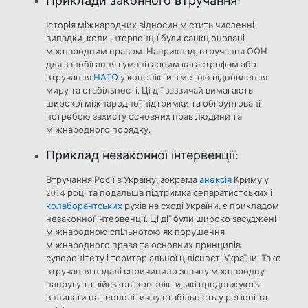
Історія міжнародних відносин містить численні
випадки, коли інтервенції були санкціоновані
міжнародним правом. Наприклад, втручання ООН
для запобігання гуманітарним катастрофам або
втручання
НАТО
у конфлікти з метою відновлення
миру та стабільності. Ці дії зазвичай вимагають
широкої міжнародної підтримки та обґрунтовані
потребою захисту основних прав людини та
міжнародного порядку.
Приклад незаконної інтервенції:
Втручання Росії в Україну, зокрема
анексія
Криму у
2014 році та подальша підтримка сепаратистських і
колаборантських
рухів на сході України, є прикладом
незаконної інтервенції. Ці дії були широко засуджені
міжнародною спільнотою як порушення
міжнародного права та основних принципів
суверенітету і територіальної цілісності України. Таке
втручання надалі спричинило значну міжнародну
напругу та військові конфлікти, які продовжують
впливати на геополітичну стабільність у регіоні та