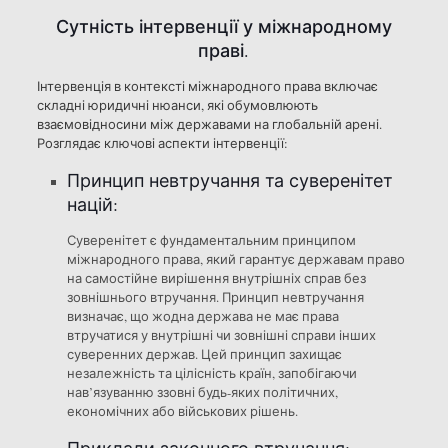
Сутність інтервенції у міжнародному
праві.
Інтервенція в контексті міжнародного права включає
складні юридичні нюанси, які обумовлюють
взаємовідносини між державами на глобальній арені.
Розглядає ключові аспекти інтервенції:
Принцип невтручання та суверенітет
націй:
Суверенітет є фундаментальним принципом
міжнародного права, який гарантує державам право
на самостійне вирішення внутрішніх справ без
зовнішнього втручання. Принцип невтручання
визначає, що жодна держава не має права
втручатися у внутрішні чи зовнішні справи інших
суверенних держав. Цей принцип захищає
незалежність та цілісність країн, запобігаючи
нав’язуванню ззовні будь-яких політичних,
економічних або військових рішень.
Приклади законного втручання: