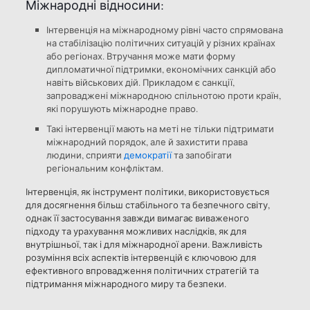
Міжнародні відносини:
Інтервенція на міжнародному рівні часто спрямована
на стабілізацію політичних ситуацій у різних країнах
або регіонах. Втручання може мати форму
дипломатичної підтримки, економічних санкцій або
навіть військових дій. Прикладом є санкції,
запроваджені міжнародною спільнотою проти країн,
які порушують міжнародне право.
Такі інтервенції мають на меті не тільки підтримати
міжнародний порядок, але й захистити права
людини, сприяти
демократії
та запобігати
регіональним конфліктам.
Інтервенція, як інструмент політики, використовується
для досягнення більш стабільного та безпечного світу,
однак її застосування завжди вимагає виваженого
підходу та урахування можливих наслідків, як для
внутрішньої, так і для міжнародної арени. Важливість
розуміння всіх аспектів інтервенцій є ключовою для
ефективного впровадження політичних стратегій та
підтримання міжнародного миру та безпеки.