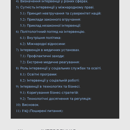
4)
Визначення інтервенції у різних сферах.
5)
Сутність інтервенції у міжнародному праві.
5.1)
Принцип невтручання та суверенітет націй:
5.2)
Приклади законного втручання:
5.3)
Приклад незаконної інтервенції:
6)
Політологічний погляд на інтервенцію.
6.1)
Внутрішня політика:
6.2)
Міжнародні відносини:
7)
Інтервенція в медичних установах.
7.1)
Профілактичні заходи:
7.2)
Екстрене медичне реагування:
8)
Роль інтервенції у соціальних службах та освіті.
8.1)
Освітні програми:
8.2)
Інтервенції у соціальній роботі:
9)
Інтервенції в технологіях та бізнесі.
9.1)
Коригування бізнес-стратегій:
9.2)
Технологічні досягнення та регуляція:
10)
Висновок.
11)
FAQ (Поширені питання):