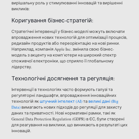
вирішальну роль у стимулюванні інновацій та вирішенні
викликів:
Коригування бізнес-стратегій:
Стратегічні інтервенції у бізнес-моделі можуть включати
впровадження нових технологій для оптимізації процесів,
редизайн продуктів або переорієнтацію на нові ринки.
Наприклад, компанія Apple Inc. змінила свою бізнес-
модель з акценту на комп’ютери на широкий спектр
споживчої електроніки, що сприяло її глобальному
лідерству.
Технологічні досягнення та регуляція:
Інтервенції в технологіях часто формують галузі та
регуляторні ландшафти, впровадження інноваційних
технологій як
штучний інтелект (AI)
та
великі дані (Big
Data)
вимагають нових підходів до регуляції для захисту
даних та приватності. Нові нормативні рамки, такі як
General Data Protection Regulation (GDPR) в ЄС, були створені
для реагування на виклики, що виникають в результаті цих
інновацій.