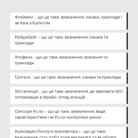
Флеймінг – що це таке, визначення, ознаки, приклади і
зв’язок з булінгом
Рейджбейт – що це таке, визначення, ознаки та
приклади
Апофеоз – що це таке, визначення, значення та
приклади
Гротеск – що це таке, визначення, ознаки та приклади
SEO-агенція – що це таке, визначення, де замовити SEO
оптимізацію в Україні: огляд агенцій
Сенсори PixArt – що це таке, визначення, види,
характеристики і як PixArt контролює ринок
Асенізація (Послуги асенізатора ) – що це таке,
визначення, суть робіт коли викликати та як обрати