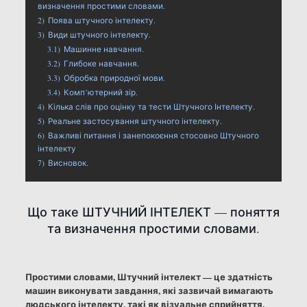
визначення простими словами.
2)
Поява штучного інтелекту.
3)
Види штучного інтелекту.
3.1)
Машинне навчання.
3.2)
Глибоке навчання.
3.3)
Обробка природної мови.
3.4)
Комп’ютерний зір.
4)
Кілька слів про оцінку та тести Штучного Інтелекту.
5)
Реальне застосування штучного інтелекту.
6)
Важливі питання і занепокоєння стосовно Штучного
інтелекту
7)
Висновок.
Що таке ШТУЧНИЙ ІНТЕЛЕКТ — поняття
та визначення простими словами.
Простими словами, Штучний інтелект — це здатність
машин виконувати завдання, які зазвичай вимагають
людського інтелекту, такі як візуальне сприйняття,