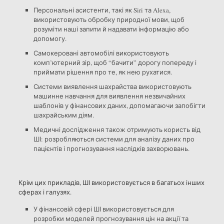
Персональні асистенти, такі як Siri та Alexa,
використовують обробку природної мови, щоб
розуміти наші запити й надавати інформацію або
допомогу.
Самокеровані автомобілі використовують
комп’ютерний зір, щоб “бачити” дорогу попереду і
приймати рішення про те, як нею рухатися.
Системи виявлення шахрайства використовують
машинне навчання для виявлення незвичайних
шаблонів у фінансових даних, допомагаючи запобігти
шахрайським діям.
Медичні дослідження також отримують користь від
ШІ: розробляються системи для аналізу даних про
пацієнтів і прогнозування наслідків захворювань.
Крім цих прикладів, ШІ використовується в багатьох інших
сферах і галузях.
У фінансовій сфері ШІ використовується для
розробки моделей прогнозування цін на акції та