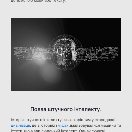
допомогою мови або тексту.
Поява штучного інтелекту.
Історія штучного інтелекту сягає корінням у стародавні
цивілізації
, де в історіях і
міфах
змальовувалися машини та
істоти, що мали людський інтелект. Однак сучасні