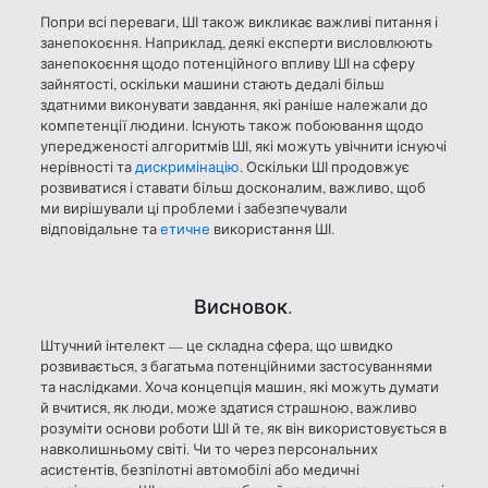
Попри всі переваги, ШІ також викликає важливі питання і
занепокоєння. Наприклад, деякі експерти висловлюють
занепокоєння щодо потенційного впливу ШІ на сферу
зайнятості, оскільки машини стають дедалі більш
здатними виконувати завдання, які раніше належали до
компетенції людини. Існують також побоювання щодо
упередженості алгоритмів ШІ, які можуть увічнити існуючі
нерівності та
дискримінацію
. Оскільки ШІ продовжує
розвиватися і ставати більш досконалим, важливо, щоб
ми вирішували ці проблеми і забезпечували
відповідальне та
етичне
використання ШІ.
Висновок.
Штучний інтелект — це складна сфера, що швидко
розвивається, з багатьма потенційними застосуваннями
та наслідками. Хоча концепція машин, які можуть думати
й вчитися, як люди, може здатися страшною, важливо
розуміти основи роботи ШІ й те, як він використовується в
навколишньому світі. Чи то через персональних
асистентів, безпілотні автомобілі або медичні