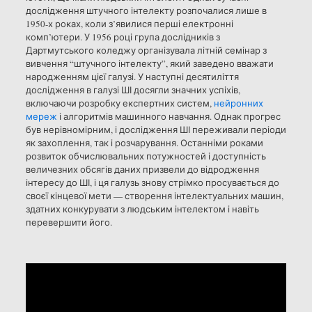
дослідження штучного інтелекту розпочалися лише в
1950-х роках, коли з’явилися перші електронні
комп’ютери. У 1956 році група дослідників з
Дартмутського коледжу організувала літній семінар з
вивчення “штучного інтелекту”, який заведено вважати
народженням цієї галузі. У наступні десятиліття
дослідження в галузі ШІ досягли значних успіхів,
включаючи розробку експертних систем,
нейронних
мереж
і алгоритмів машинного навчання. Однак прогрес
був нерівномірним, і дослідження ШІ переживали періоди
як захоплення, так і розчарування. Останніми роками
розвиток обчислювальних потужностей і доступність
величезних обсягів даних призвели до відродження
інтересу до ШІ, і ця галузь знову стрімко просувається до
своєї кінцевої мети — створення інтелектуальних машин,
здатних конкурувати з людським інтелектом і навіть
перевершити його.