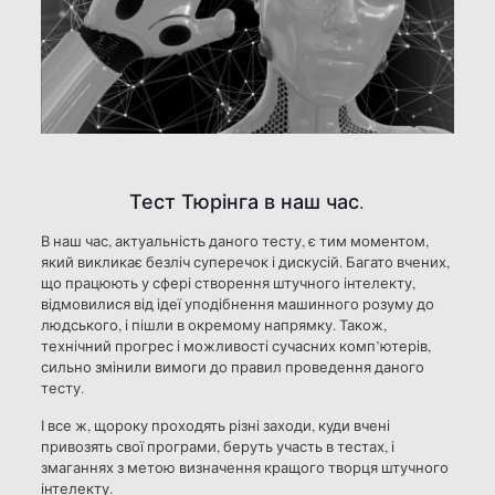
Тест Тюрінга в наш час.
В наш час, актуальність даного тесту, є тим моментом,
який викликає безліч суперечок і дискусій. Багато вчених,
що працюють у сфері створення штучного інтелекту,
відмовилися від ідеї уподібнення машинного розуму до
людського, і пішли в окремому напрямку. Також,
технічний прогрес і можливості сучасних комп’ютерів,
сильно змінили вимоги до правил проведення даного
тесту.
І все ж, щороку проходять різні заходи, куди вчені
привозять свої програми, беруть участь в тестах, і
змаганнях з метою визначення кращого творця штучного
інтелекту.