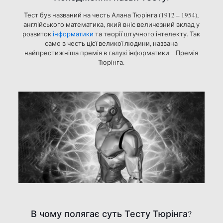
Тест був названий на честь Алана Тюрінга (1912 – 1954),
англійського математика, який вніс величезний вклад у
розвиток
інформатики
та теорії штучного інтелекту. Так
само в честь цієї великої людини, названа
найпрестижніша премія в галузі інформатики – Премія
Тюрінга.
В чому полягає суть Тесту Тюрінга?