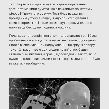
Тест Тюрінга використовується для вимірювання
здатності машини думати, що є важливим поняттям у
філософії штучного розуму. Тест буде вважатися
пройденим у тому випадку, якщо при спілкуванні з
комп’ютером, живі люди не зможуть зрозуміти, що з
ними веде бесіду не людина, а машина.
Початкова концепція тесту полягала в вигляді гри, і була
приблизно така: існує 3 гравці, які не бачать один одного.
Спосіб їх спілкування – надрукований на аркуші паперу
текст. 2 гравці – це люди, а один комп’ютер. Суддя
ставить різні питання, а гравці відповідають. Так от, якщо
суддя не зможе визначити хто з гравців машина, тест буде
вважатися пройденим.