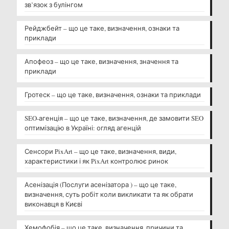
зв’язок з булінгом
Рейджбейт – що це таке, визначення, ознаки та
приклади
Апофеоз – що це таке, визначення, значення та
приклади
Гротеск – що це таке, визначення, ознаки та приклади
SEO-агенція – що це таке, визначення, де замовити SEO
оптимізацію в Україні: огляд агенцій
Сенсори PixArt – що це таке, визначення, види,
характеристики і як PixArt контролює ринок
Асенізація (Послуги асенізатора ) – що це таке,
визначення, суть робіт коли викликати та як обрати
виконавця в Києві
Хемофобія – що це таке, визначення, причини та