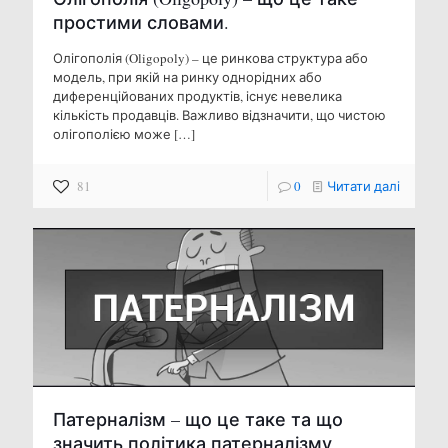
простими словами.
Олігополія (Oligopoly) – ​​це ринкова структура або
модель, при якій на ринку однорідних або
диференційованих продуктів, існує невелика
кількість продавців. Важливо відзначити, що чистою
олігополією може
[…]
81
0
Читати далі
Патерналізм – що це таке та що
значить політика патерналізму.