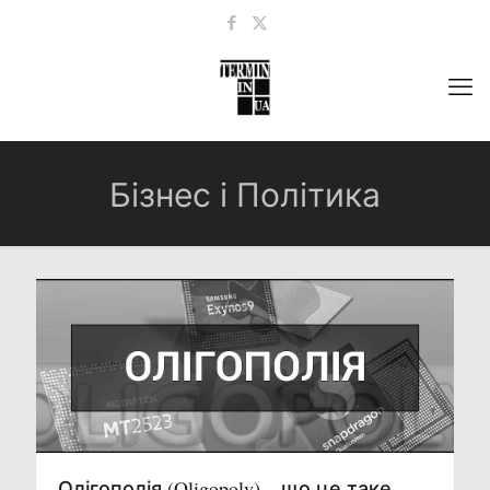
Бізнес і Політика
Олігополія (Oligopoly) – що це таке