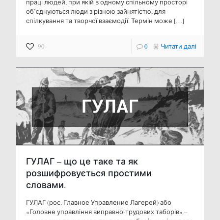
праці людей, при якій в одному спільному просторі
об’єднуються люди з різною зайнятістю, для
спілкування та творчої взаємодії. Термін може
[…]
90
0
Читати далі
ГУЛАГ – що це таке та як
розшифровується простими
словами.
ГУЛАГ (рос. Главное Управление Лагерей) або
«Головне управління виправно-трудових таборів» –