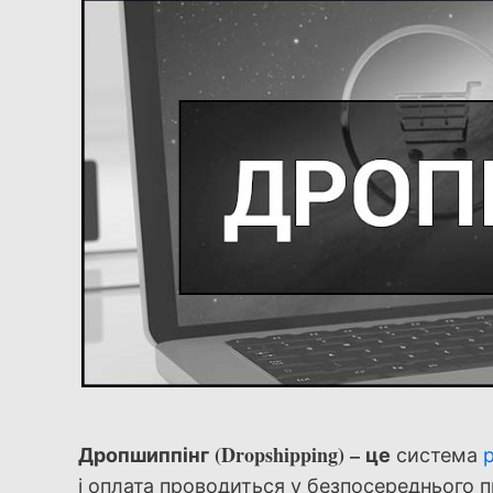
Дропшиппінг (Dropshipping) – це
система
і оплата проводиться у безпосереднього п