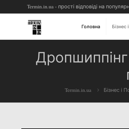
Termin.in.ua - прості відповіді на популя
Головна
Бізнес 
Дропшиппінг (
Termin.in.ua
Бізнес і П