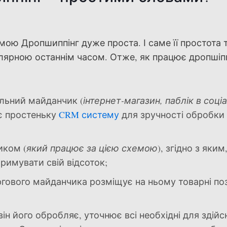
мою Дропшиппінг дуже проста. І саме її простота 
улярною останнім часом. Отже, як працює дропшіпп
льний майданчик (
інтернет-магазин, паблік в соці
є простеньку
CRM систему
для зручності обробки
иком (
який працює за цією схемою
), згідно з яким,
тримувати свій відсоток;
ргового майданчика розміщує на ньому товарні поз
ін його обробляє, уточнює всі необхідні для здійс