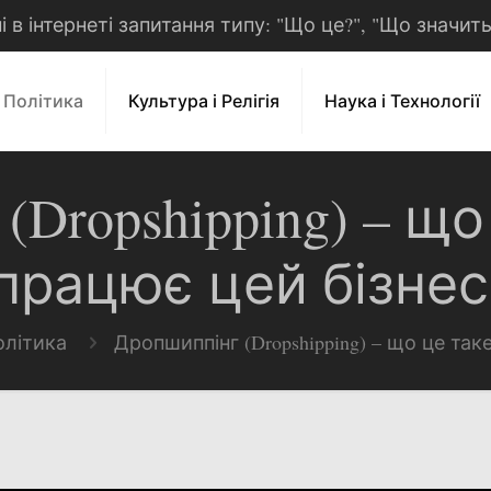
рні в інтернеті запитання типу: "Що це?", "Що значит
і Політика
Культура і Релігія
Наука і Технології
Dropshipping) – що
працює цей бізнес
олітика
Дропшиппінг (Dropshipping) – що це так