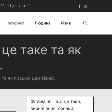
ь?", "Що таке?"
Інтернет
Людина
Різне
 це таке та як
.
е та як працює цей бізнес.
Флеймінг – що це таке,
визначення, ознаки,