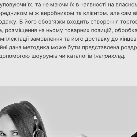
уповуючи їх, та не маючи їх в наявності на власно
ередником між виробником та клієнтом, але сам ві
дажу. В його обов’язки входить створення торго
, розміщення на ньому товарних позицій, обробк
омплектації замовлення та його доставку до кінцев
йні дана методика може бути представлена ​​розд
 допомогою шоурумів чи каталогів (
наприклад,