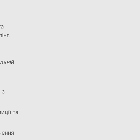
та
інг:
альній
 з
иції та
нення