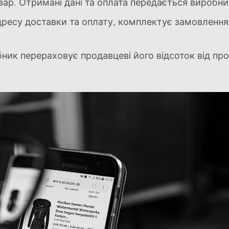
вар. Отримані дані та оплата передається виробни
ресу доставки та оплату, комплектує замовлення 
ник перераховує продавцеві його відсоток від пр