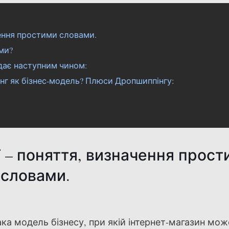
ення простими словами.
ми?
дає наступним чином:
нг як бізнес-модель? Плюси Дропшиппінгу:
– поняття, визначення прост
словами.
ка модель бізнесу, при якій інтернет-магазин мож