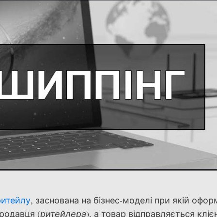
ритейлу
, заснована на бізнес-моделі при якій офор
родавця (
ритейлера
), а товар відправляється кліє