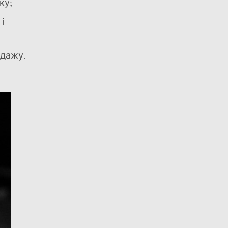
ку;
і
одажу.