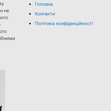
му
Головна
н не
Контакти
вого
Політика конфіденційності
а
ого
рібними