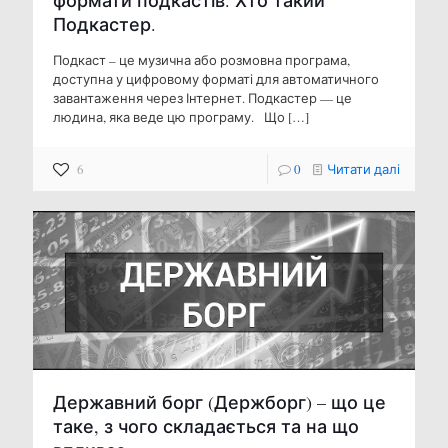
формати подкастів. Хто такий
Подкастер.
Подкаст – це музична або розмовна програма,
доступна у цифровому форматі для автоматичного
завантаження через Інтернет. Подкастер — це
людина, яка веде цю програму. Що
[…]
6
0
Читати далі
Державний борг (Держборг) – що це
таке, з чого складається та на що