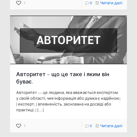
3
0
Читати далі
Авторитет – що це таке і яким він
буває.
Авторитет — це людина, яка вважається експертом
у своїй області, чия інформація або думка є надійною;
| експерт; | впевненість, заснована на досвіді або
практиці; |
[…]
3
0
Читати далі