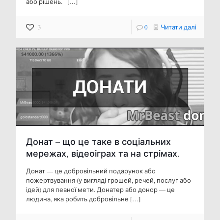
або рішень.
[…]
3
0
Читати далі
Донат – що це таке в соціальних
мережах, відеоіграх та на стрімах.
Донат — це добровільний подарунок або
пожертвування (у вигляді грошей, речей, послуг або
ідей) для певної мети. Донатер або донор — це
людина, яка робить добровільне
[…]