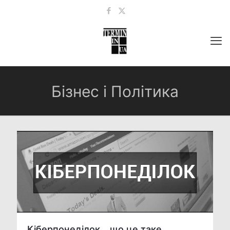
Бізнес і Політика
Кіберпонеділок – що це таке,