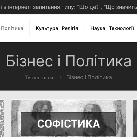
рні в інтернеті запитання типу: "Що це?", "Що значит
і Політика
Культура і Релігія
Наука і Технології
Бізнес і Політика
Termin.in.ua
Бізнес і Політика