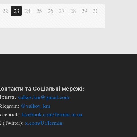
22
23
24
25
26
27
28
29
30
Контакти та Соціальні мережі:
Пошта:
valkov.km@gmail.com
elegram:
@valkov_km
Facebook:
facebook.com/Termin.in.ua
 (Twitter):
x.com/UaTermin