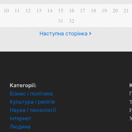
10
11
12
13
14
15
16
17
18
19
20
21
31
32
Наступна сторінка
Категорії:
Бізнес і політика
Культура і релігія
T
Наука і технології
Інтернет
X
Людина