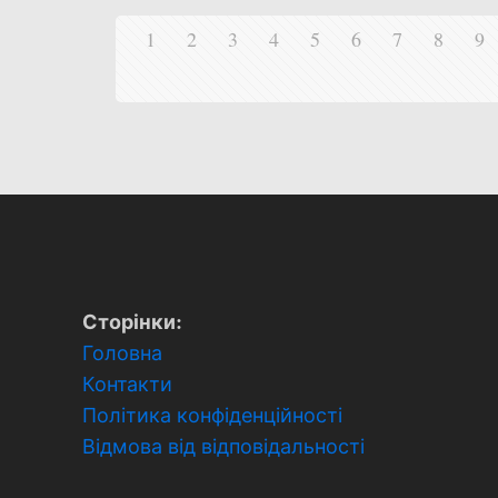
1
2
3
4
5
6
7
8
9
Сторінки:
Головна
Контакти
Політика конфіденційності
Відмова від відповідальності