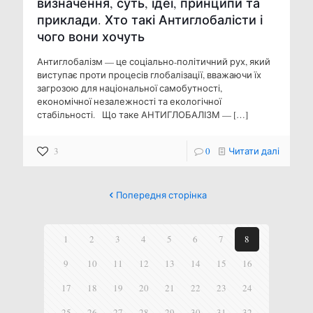
визначення, суть, ідеї, принципи та
приклади. Хто такі Антиглобалісти і
чого вони хочуть
Антиглобалізм — це соціально-політичний рух, який
виступає проти процесів глобалізації, вважаючи їх
загрозою для національної самобутності,
економічної незалежності та екологічної
стабільності. Що таке АНТИГЛОБАЛІЗМ —
[…]
3
0
Читати далі
Попередня сторінка
1
2
3
4
5
6
7
8
9
10
11
12
13
14
15
16
17
18
19
20
21
22
23
24
25
26
27
28
29
30
31
32