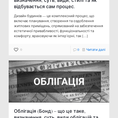
визначення, суть, види, стилі та як
відбувається сам процес.
Дизайн будинків — це комплексний процес, що
включає планування, створення та оздоблення
житлових приміщень, спрямований на забезпечення
естетичної привабливості, функціональності та
комфорту, враховуючи як інтер’єрні, так
[…]
0
0
Читати далі
Облігація (Бонд) – що це таке,
визначення, суть, види облігацій та