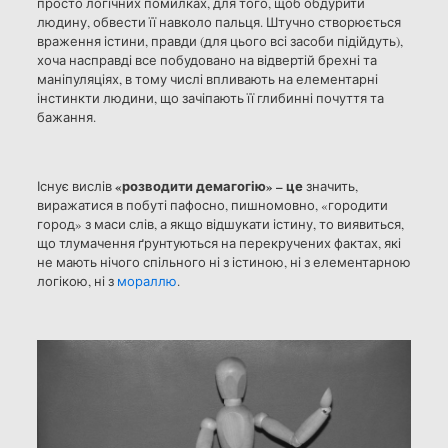
просто логічних помилках, для того, щоб обдурити
людину, обвести її навколо пальця. Штучно створюється
враження істини, правди (для цього всі засоби підійдуть),
хоча насправді все побудовано на відвертій брехні та
маніпуляціях, в тому числі впливають на елементарні
інстинкти людини, що зачіпають її глибинні почуття та
бажання.
«розводити демагогію» – це
Існує вислів
значить,
виражатися в побуті пафосно, пишномовно, «городити
город» з маси слів, а якщо відшукати істину, то виявиться,
що тлумачення ґрунтуються на перекручених фактах, які
не мають нічого спільного ні з істиною, ні з елементарною
логікою, ні з
мораллю
.