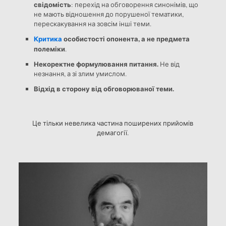
свідомість
: перехід на обговорення синонімів, що
не мають відношення до порушеної тематики,
перескакування на зовсім інші теми.
Критика
особистості опонента, а не предмета
полеміки
.
Некоректне формулювання питання.
Не від
незнання, а зі злим умислом.
Відхід в сторону від обговорюваної теми.
Це тільки невелика частина поширених прийомів
демагогії.