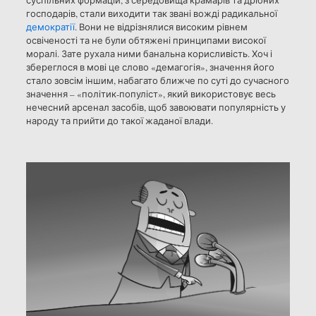
суспільних формацій, з середовища крамарів та дрібних
господарів, стали виходити так звані вожді радикальної
демократії
. Вони не відрізнялися високим рівнем
освіченості та не були обтяжені принципами високої
моралі. Зате рухала ними банальна корисливість. Хоч і
збереглося в мові це слово «демагогія», значення його
стало зовсім іншим, набагато ближче по суті до сучасного
значення – «політик-популіст», який використовує весь
нечесний арсенал засобів, щоб завоювати популярність у
народу та прийти до такої жаданої влади.