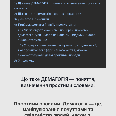
1)
Що таке ДЕМАГОГІЯ — поняття, визначення простими
словами.
2)
Що значить демагогія і хто такі демагоги?
3)
Демагогія: синоніми.
4)
Прийоми демагогії і як їм протистояти.
4.1)
Які ж існують найбільш поширені прийоми
демагогії? Зупинимося на найбільш відомих і часто
використовуваних:
4.2)
У пошуках пояснення, як протистояти демагогії,
яка пронизує всі сфери нашого життя, можна
використовувати деякі практичні поради:
5)
У підсумку:
Що таке ДЕМАГОГІЯ — поняття,
визначення простими словами.
Простими словами, Демагогія — це,
маніпулювання почуттями та
свідомістю людей, часом зі