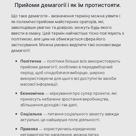
Прийоми демагогії і як їм протистояти.
Що таке демагогія – визначення терміну можна уявити і
як полемічні прийоми майстерних ораторів, які,
заволодівши увагою та довірою, можуть будь-якого
ввести в оману. Цей термін найчастіше тісно пов’язують з
політикою, але цим не обмежується сфера його
застосування. Можна умовно виділити такі основні види
демагогії:
Політична
— політики більше всіх використовують
прийоми демагогії, особливо в передвиборчий
період, щоб сподобатися виборцю, широко
використовуючи для цього всі доступні їм засоби
масової інформації;
Економічна
— міркування про супер проекти, які
принесуть небачене зростання виробництва,
збільшення доходів і так далі;
Соціальна
— питання соціального захисту завжди
актуальні, це найширше поле діяльності;
Правова
— користуючись юридичною
неграмотністю населення, можна легко