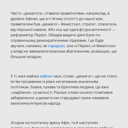
Часто «демагоги» ставали правителями, наприклад, в
древніх Афінах, ще в п’ятому столітті до нашої ери,
правителем був «демагог» Фемістокл, стратег, спаситель
від перської навали. Або ось ще одна фігура античності —
реформатор Перікл. Обидва видатні діячі були по-
справжньому демократичними лідерами. І це буде
звучати, напевно, як
парадокс
, але ні Перікл, ні Фемістокл
у владі не займалися власним збагаченням, розкішшю, ще
більшою владою.
У ті, вже майже
міфічні
часи, слово «демагог» ще не стало
ім’ям прозивним із різко негативним значенням:
політикан, базіка, лукава та брехлива людина. Це вже
«надбання» сучасності. Раніше слово носило позитивне
забарвлення, а демагогом стародавні греки називали
захисника інтересів народу.
Згодом на політичну арену Афін, та й наступних