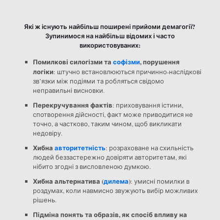
Які ж існують найбільш поширені прийоми демагогії?
Зупинимося на найбільш відомих і часто
використовуваних:
Помилкові силогізми та
софізми
, порушення
логіки
: штучно встановлюються причинно-наслідкові
зв’язки між подіями та робляться свідомо
неправильні висновки.
Перекручування фактів
: приховування істини,
спотворення дійсності, факт може приводитися не
точно, а частково, таким чином, щоб викликати
недовіру.
Хибна
авторитетність
: розраховане на схильність
людей беззастережно довіряти авторитетам, які
нібито згодні з висловленою думкою.
Хибна альтернатива (
дилема
)
: умисні помилки в
роздумах, коли навмисно звужують вибір можливих
рішень.
Підміна понять та образів, як спосіб впливу на