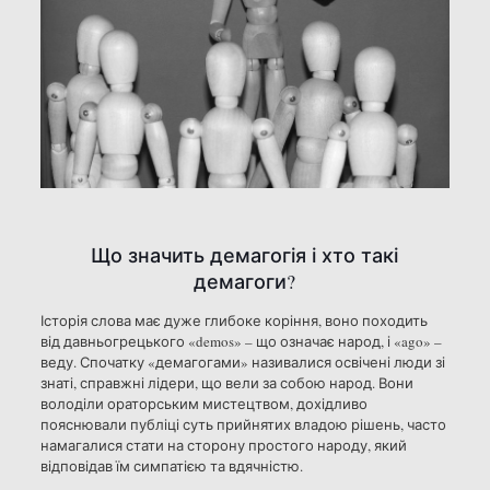
Що значить демагогія і хто такі
демагоги?
Історія слова має дуже глибоке коріння, воно походить
від давньогрецького «demos» – що означає народ, і «ago» –
веду. Спочатку «демагогами» називалися освічені люди зі
знаті, справжні лідери, що вели за собою народ. Вони
володіли ораторським мистецтвом, дохідливо
пояснювали публіці суть прийнятих владою рішень, часто
намагалися стати на сторону простого народу, який
відповідав їм симпатією та вдячністю.