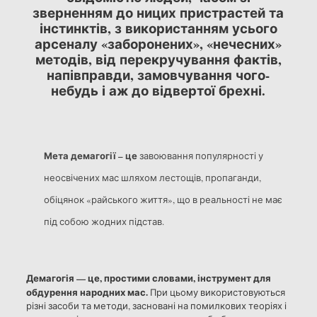
зверненням до ницих пристрастей та
інстинктів, з використанням усього
арсеналу «заборонених», «нечесних»
методів, від перекручування фактів,
напівправди, замовчування чого-
небудь і аж до відвертої брехні.
Мета демагогії – це
завоювання популярності у
неосвічених мас шляхом лестощів,
пропаганди
,
обіцянок «райського життя», що в реальності не має
під собою жодних підстав.
Демагогія — це, простими словами, інструмент для
обдурення народних мас.
При цьому використовуються
різні засоби та методи, засновані на помилкових теоріях і