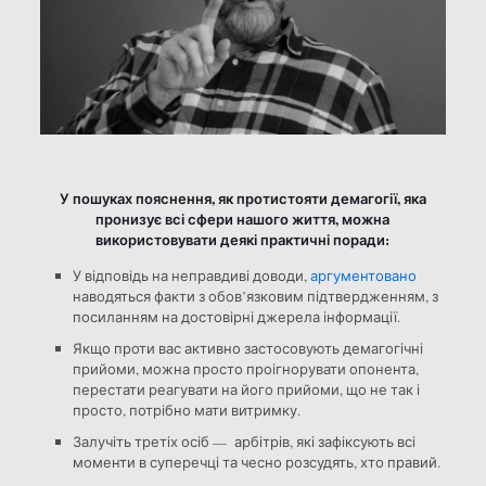
У пошуках пояснення, як протистояти демагогії, яка
пронизує всі сфери нашого життя, можна
використовувати деякі практичні поради:
У відповідь на неправдиві доводи,
аргументовано
наводяться факти з обов’язковим підтвердженням, з
посиланням на достовірні джерела інформації.
Якщо проти вас активно застосовують демагогічні
прийоми, можна просто проігнорувати опонента,
перестати реагувати на його прийоми, що не так і
просто, потрібно мати витримку.
Залучіть третіх осіб — арбітрів, які зафіксують всі
моменти в суперечці та чесно розсудять, хто правий.