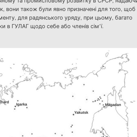
ічному та промисловому розвитку в СРСР, надаюч
к, вони також були явно призначені для того, щоб
менту, для радянського уряду, при цьому, багато
 в ГУЛАГ щодо себе або членів сім’ї.