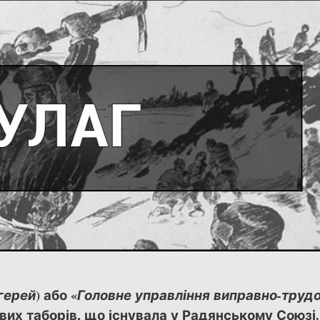
) або «
герей
Головне управління виправно-труд
вих таборів, що існувала у Радянському Союзі