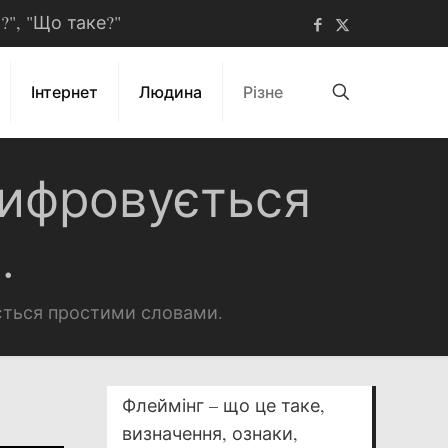
ь?", "Що таке?"
Інтернет
Людина
Різне
шифровується
.
ється простими словами.
Флеймінг – що це таке,
визначення, ознаки,