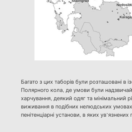
Багато з цих таборів були розташовані в і
Полярного кола, де умови були надзвича
харчування, деякий одяг та мінімальний 
виживання в подібних нелюдських умовах.
пенітенціарні установи, в яких ув’язнени