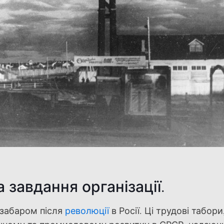
а завдання організації.
езабаром після
революції
в Росії. Ці трудові табори