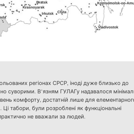
зольованих регіонах СРСР, іноді дуже близько до
йно суворими. В’язням ГУЛАГу надавалося мінімал
рівень комфорту, достатній лише для елементарног
 Ці табори, були розроблені як функціональні
х практично не вважали за людей.