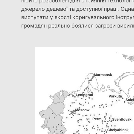
нібито розроблені для сприяння технолог
джерело дешевої та доступної праці. Одна
виступати у якості коригувального інстру
громадян реально боялися загрози висилки