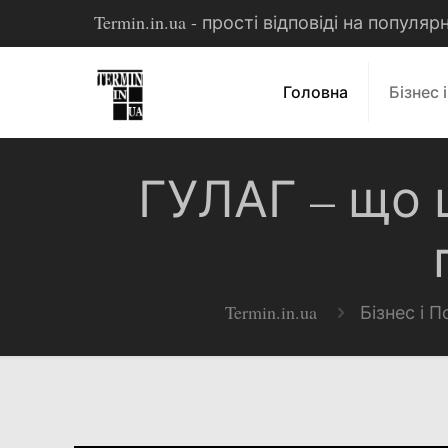
Termin.in.ua - прості відповіді на популя
Головна
Бізнес 
ГУЛАГ – що 
Termin.in.ua
Бізнес і П