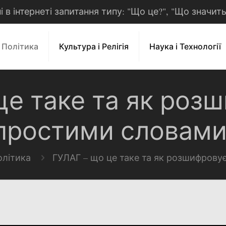
рні в інтернеті запитання типу: "Що це?", "Що значит
і Політика
Культура і Релігія
Наука і Технології
це таке та як роз
простими словами
олітика
ГУЛАГ – що це таке та як розшифрову