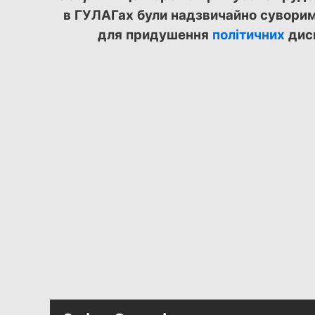
в ГУЛАГах були надзвичайно суворим
для придушення
політичних
диси