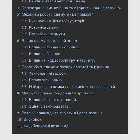
3.1)
Важливі етапи еволюції спаму:
4)
Багатогранні визначення та сфери вживання терміна.
5)
Механізм роботи спаму: як це працює?
5.1)
Визначення цільової аудиторії.
5.2)
Розсилка спаму.
5.3)
Економічні стимули.
6)
Вплив спаму: загальний огляд.
6.1)
Вплив на звичайних людей.
6.2)
Вплив на бізнеси.
6.3)
Вплив на інфраструктуру інтернету.
7)
Боротьба зі спамом: заходи протидії та рішення.
7.1)
Технологічні засоби.
7.2)
Регуляторні рамки.
7.3)
Найкращі практики для індивідів та організацій.
8)
Майбутнє спаму: тенденції та прогнози.
8.1)
Вплив новітніх технологій.
8.2)
Зміни у законодавстві:
9)
Реальні приклади та тематичні дослідження.
10)
Висновок.
11)
FAQ (Поширені питання):