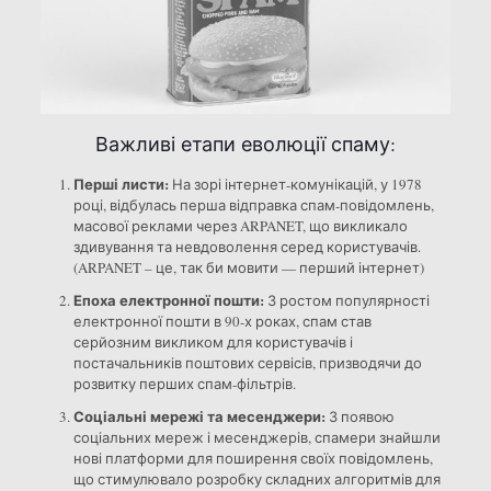
Важливі етапи еволюції спаму:
Перші листи:
На зорі інтернет-комунікацій, у 1978
році, відбулась перша відправка спам-повідомлень,
масової реклами через ARPANET, що викликало
здивування та невдоволення серед користувачів.
(ARPANET – це, так би мовити — перший інтернет)
Епоха електронної пошти:
З ростом популярності
електронної пошти в 90-х роках, спам став
серйозним викликом для користувачів і
постачальників поштових сервісів, призводячи до
розвитку перших спам-фільтрів.
Соціальні мережі та месенджери:
З появою
соціальних мереж і месенджерів, спамери знайшли
нові платформи для поширення своїх повідомлень,
що стимулювало розробку складних алгоритмів для