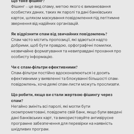
Що таке фішинг?
Фішинг – це вид спаму, метою якого є виманювання
особистих даних, таких як паролі та дані банківських
карток, шляхом маскування повідомлення під легітимне
звернення від надійних організацій.
Як відрізнити спам від звичайних повідомлень?
Спам часто містить пропозиції, які здаються надто
добрими, щоб бути правдою, орфографічні помилки,
незвичайне форматування та невиправдані прохання про
особисту інформацію.
Чи є спам-фільтри ефективними?
Спам-фільтри постійно вдосконалюються і є досить
ефективними у виявленні та блокуванні більшості спам-
повідомлень, хоча деякі спам-листи можуть прослизати.
Що робити, якщо ви стали жертвою фішингу через
спам?
Негайно змініть всі паролі, які могли бути
скомпрометовані, повідомте свій банк, якщо були введені
дані банківських карт, та використовуйте антивірусне
програмне забезпечення для перевірки на наявність
шкідливих програм.