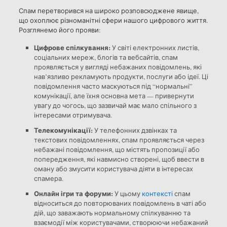
Спам перетворився на широко розповсюджене явище,
що охоплює різноманітні сфери нашого цифрового життя.
Розглянемо його прояви:
Цифрове спілкування:
У світі електронних листів,
соціальних мереж, блогів та вебсайтів, спам
проявляється у вигляді небажаних повідомлень, які
нав’язливо рекламують продукти, послуги або ідеї. Ці
повідомлення часто маскуються під “нормальні”
комунікації, але їхня основна мета — привернути
увагу до чогось, що зазвичай має мало спільного з
інтересами отримувача.
Телекомунікації:
У телефонних дзвінках та
текстових повідомленнях, спам проявляється через
небажані повідомлення, що містять пропозиції або
попередження, які навмисно створені, щоб ввести в
оману або змусити користувача діяти в інтересах
спамера.
Онлайн ігри та форуми:
У цьому
контексті
спам
відноситься до повторюваних повідомлень в чаті або
дій, що заважають нормальному спілкуванню та
взаємодії між користувачами, створюючи небажаний