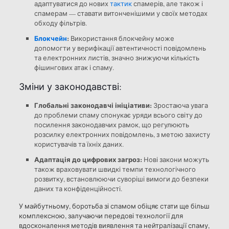
адаптуватися до нових
тактик
спамерів, але також і
спамерам — ставати витонченішими у своїх методах
обходу фільтрів.
Блокчейн
:
Використання блокчейну може
допомогти у верифікації автентичності повідомлень
та електронних листів, значно знижуючи кількість
фішингових атак і спаму.
Зміни у законодавстві:
Глобальні законодавчі ініціативи:
Зростаюча увага
до проблеми спаму спонукає уряди всього світу до
посилення законодавчих рамок, що регулюють
розсилку електронних повідомлень, з метою захисту
користувачів та їхніх даних.
Адаптація до цифрових загроз:
Нові закони можуть
також враховувати швидкі темпи технологічного
розвитку, встановлюючи суворіші вимоги до безпеки
даних та конфіденційності.
У майбутньому, боротьба зі спамом обіцяє стати ще більш
комплексною, залучаючи передові технології для
вдосконалення методів виявлення та нейтралізації спаму,