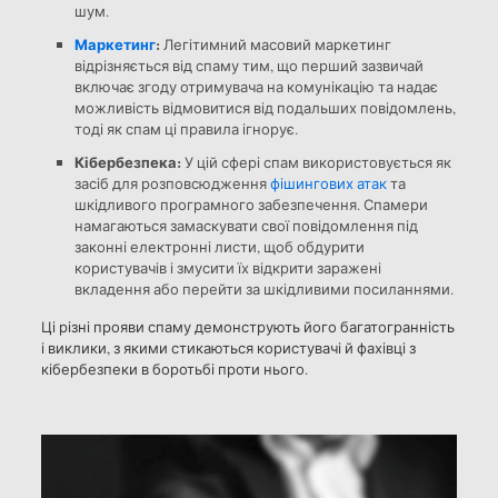
шум.
Маркетинг
:
Легітимний масовий маркетинг
відрізняється від спаму тим, що перший зазвичай
включає згоду отримувача на комунікацію та надає
можливість відмовитися від подальших повідомлень,
тоді як спам ці правила ігнорує.
Кібербезпека:
У цій сфері спам використовується як
засіб для розповсюдження
фішингових атак
та
шкідливого програмного забезпечення. Спамери
намагаються замаскувати свої повідомлення під
законні електронні листи, щоб обдурити
користувачів і змусити їх відкрити заражені
вкладення або перейти за шкідливими посиланнями.
Ці різні прояви спаму демонструють його багатогранність
і виклики, з якими стикаються користувачі й фахівці з
кібербезпеки в боротьбі проти нього.