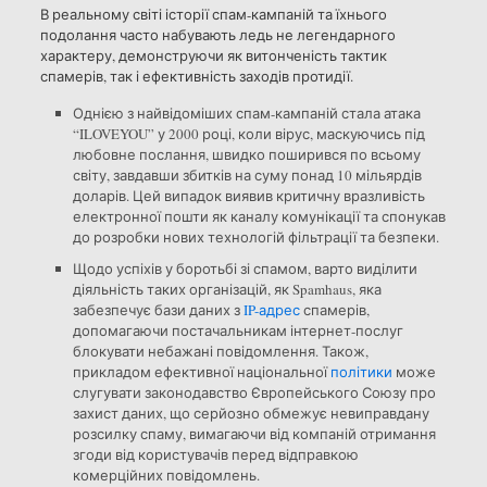
В реальному світі історії спам-кампаній та їхнього
подолання часто набувають ледь не легендарного
характеру, демонструючи як витонченість тактик
спамерів, так і ефективність заходів протидії.
Однією з найвідоміших спам-кампаній стала атака
“ILOVEYOU” у 2000 році, коли вірус, маскуючись під
любовне послання, швидко поширився по всьому
світу, завдавши збитків на суму понад 10 мільярдів
доларів. Цей випадок виявив критичну вразливість
електронної пошти як каналу комунікації та спонукав
до розробки нових технологій фільтрації та безпеки.
Щодо успіхів у боротьбі зі спамом, варто виділити
діяльність таких організацій, як Spamhaus, яка
забезпечує бази даних з
IP-адрес
спамерів,
допомагаючи постачальникам інтернет-послуг
блокувати небажані повідомлення. Також,
прикладом ефективної національної
політики
може
слугувати законодавство Європейського Союзу про
захист даних, що серйозно обмежує невиправдану
розсилку спаму, вимагаючи від компаній отримання
згоди від користувачів перед відправкою
комерційних повідомлень.