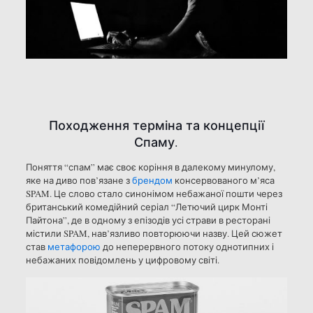
Походження терміна та концепції
Спаму.
Поняття “спам” має своє коріння в далекому минулому,
яке на диво пов’язане з
брендом
консервованого м’яса
SPAM. Це слово стало синонімом небажаної пошти через
британський комедійний серіал “Летючий цирк Монті
Пайтона”, де в одному з епізодів усі страви в ресторані
містили SPAM, нав’язливо повторюючи назву. Цей сюжет
став
метафорою
до неперервного потоку однотипних і
небажаних повідомлень у цифровому світі.