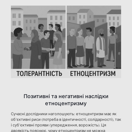
Позитивні та негативні наслідки
етноцентризму
Сучасні дослідники наголошують: етноцентризм має як
об’єктивні риси (потреба в ідентичності, солідарності), так
і суб’єктивні прояви (упередження, ворожість). Ця
двоякість пояснює, чому етноцентризм не можна