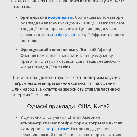
є колоніальна експансія європейських держав у XVIII–XIX
століттях.
Британський
колоніалізм
:
британські колонізатори
розглядали власну культуру як «вищу» і вважали свої
традиції єдино правильними. Це виправдовувало
завоювання та «
цивілізування
» Індії, Африки та інших
регіонів.
Французький колоніалізм:
у Північній Африці
Франція намагалася насадити французьку мову,
право та культуру як зразок цивілізації, знецінюючи
місцеві традиції та релігії.
Ці кейси чітко демонструють, як етноцентризм служив
підґрунтям для виправдання експансії та підкорення
цілих народів, а культурна зверхність ставала частиною
імперської політики.
Сучасні приклади: США, Китай
У сучасних Сполучених Штатах Америки
етноцентризм має помірні форми, зокрема у вигляді
культурного
патріотизму
. Наприклад, ідея про
«американський спосіб життя» часто пропагується