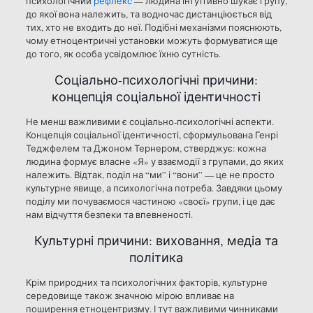
психологічний
рефлекс
— людина інтуїтивно шукає групу,
до якої вона належить, та водночас дистанціюється від
тих, хто не входить до неї. Подібні механізми пояснюють,
чому етноцентричні установки можуть формуватися ще
до того, як особа усвідомлює їхню сутність.
Соціально-психологічні причини:
концепція соціальної ідентичності
Не менш важливими є соціально-психологічні аспекти.
Концепція соціальної ідентичності, сформульована Генрі
Теджфелем та Джоном Тернером, стверджує: кожна
людина формує власне «Я» у взаємодії з групами, до яких
належить. Відтак, поділ на “ми” і “вони” — це не просто
культурне явище, а психологічна потреба. Завдяки цьому
поділу ми почуваємося частиною «своєї» групи, і це дає
нам відчуття безпеки та впевненості.
Культурні причини: виховання, медіа та
політика
Крім природних та психологічних факторів, культурне
середовище також значною мірою впливає на
поширення етноцентризму. І тут важливими чинниками