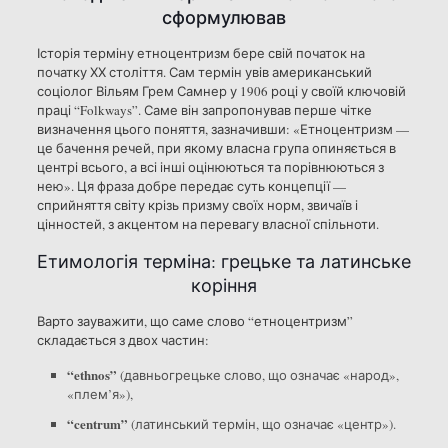
сформулював
Історія терміну етноцентризм бере свій початок на
початку ХХ століття. Сам термін увів американський
соціолог Вільям Грем Самнер у 1906 році у своїй ключовій
праці “Folkways”. Саме він запропонував перше чітке
визначення цього поняття, зазначивши: «Етноцентризм —
це бачення речей, при якому власна група опиняється в
центрі всього, а всі інші оцінюються та порівнюються з
нею». Ця фраза добре передає суть концепції —
сприйняття світу крізь призму своїх норм, звичаїв і
цінностей, з акцентом на перевагу власної спільноти.
Етимологія терміна: грецьке та латинське
коріння
Варто зауважити, що саме слово “етноцентризм”
складається з двох частин:
“ethnos”
(давньогрецьке слово, що означає «народ»,
«плем’я»),
“centrum”
(латинський термін, що означає «центр»).