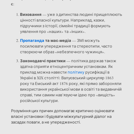
є:
Виховання
— уже з дитинства людині прищеплюють
цінності власної культури. Наприклад, казки,
підручники з історії, сімейні традиції формують
уявлення про «наших» та «інших».
Пропаганда
та мас-медіа
— ЗМІ можуть
посилювати упередження та стереотипи, часто
створюючи образ «небезпечного чужинця».
Законодавчі практики
— політика держав також
здатна сприяти етноцентричним установкам. Як
приклад можна навести
політику
русифікації в
Україні в XIX столітті: Валуєвський циркуляр 1863
року та Емський акт 1876 року, які прямо забороняли
використання української мови в освіті та видавничій
справі, тим самим нав’язуючи ідею про «вищість»
російської культури.
Розуміння цих причин допомагає критично оцінювати
власні установки і будувати міжкультурний діалог на
засадах поваги, а не упередженості.