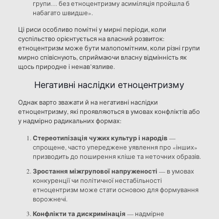
групи… без етноцентризму асиміляція пройшла б
набагато швидше».
Ці риси особливо помітні у мирні періоди, коли
суспільство орієнтується на власний розвиток:
етноцентризм може бути малопомітним, коли різні групи
мирно співіснують, сприймаючи власну відмінність як
щось природне і ненав’язливе.
Негативні наслідки етноцентризму
Однак варто зважати й на негативні наслідки
етноцентризму, які проявляються в умовах конфліктів або
у надмірно радикальних формах:
Стереотипізація чужих культур і народів
—
спрощене, часто упереджене уявлення про «інших»
призводить до поширення кліше та неточних образів.
Зростання міжгрупової напруженості
— в умовах
конкуренції чи політичної нестабільності
етноцентризм може стати основою для формування
ворожнечі.
Конфлікти та дискримінація
— надмірне