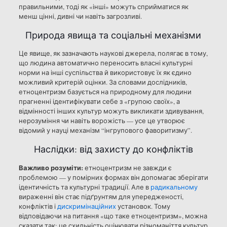
правильними, тоді як «інші» можуть сприйматися як
менш цінні, дивні чи навіть загрозливі.
Природа явища та соціальні механізми
Це явище, як зазначають наукові джерела, полягає в тому,
що людина автоматично переносить власні культурні
норми на інші суспільства й використовує їх як єдино
можливий критерій оцінки. За словами дослідників,
етноцентризм базується на природному для людини
прагненні ідентифікувати себе з «групою своїх», а
відмінності інших культур можуть викликати здивування,
нерозуміння чи навіть ворожість — усе це утворює
відомий у науці механізм “інгрупового фаворитизму”.
Наслідки: від захисту до конфліктів
Важливо розуміти:
етноцентризм не завжди є
проблемою — у помірних формах він допомагає зберігати
ідентичність та культурні традиції. Але в
радикальному
вираженні він стає підґрунтям для упередженості,
конфліктів і
дискримінаційних
установок. Тому
відповідаючи на питання «що таке етноцентризм», можна
сказати так: це схильність оцінювати різноманіття культур