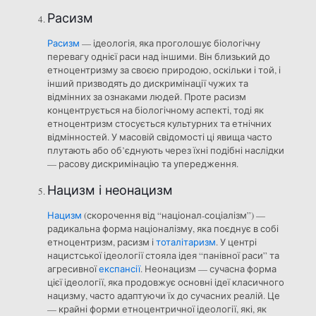
Расизм
Расизм
— ідеологія, яка проголошує біологічну
перевагу однієї раси над іншими. Він близький до
етноцентризму за своєю природою, оскільки і той, і
інший призводять до дискримінації чужих та
відмінних за ознаками людей. Проте расизм
концентрується на біологічному аспекті, тоді як
етноцентризм стосується культурних та етнічних
відмінностей. У масовій свідомості ці явища часто
плутають або об’єднують через їхні подібні наслідки
— расову дискримінацію та упередження.
Нацизм і неонацизм
Нацизм
(скорочення від “націонал-соціалізм”) —
радикальна форма націоналізму, яка поєднує в собі
етноцентризм, расизм і
тоталітаризм
. У центрі
нацистської ідеології стояла ідея “панівної раси” та
агресивної
експансії
. Неонацизм — сучасна форма
цієї ідеології, яка продовжує основні ідеї класичного
нацизму, часто адаптуючи їх до сучасних реалій. Це
— крайні форми етноцентричної ідеології, які, як