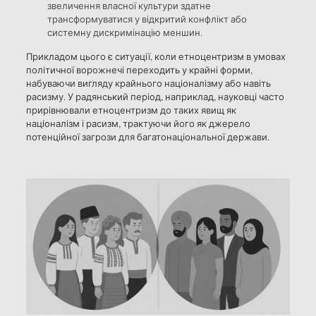
звеличення власної культури здатне
трансформуватися у відкритий конфлікт або
системну дискримінацію меншин.
Прикладом цього є ситуації, коли етноцентризм в умовах
політичної ворожнечі переходить у крайні форми,
набуваючи вигляду крайнього націоналізму або навіть
расизму. У радянський період, наприклад, науковці часто
прирівнювали етноцентризм до таких явищ як
націоналізм і расизм, трактуючи його як джерело
потенційної загрози для багатонаціональної держави.