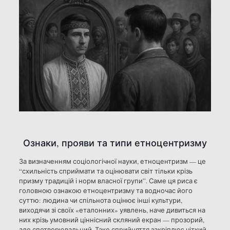
Ознаки, прояви та типи етноцентризму
За визначенням соціологічної науки, етноцентризм — це
“схильність сприймати та оцінювати світ тільки крізь
призму традицій і норм власної групи”. Саме ця риса є
головною ознакою етноцентризму та водночас його
суттю: людина чи спільнота оцінює інші культури,
виходячи зі своїх «еталонних» уявлень, наче дивиться на
них крізь умовний ціннісний скляний екран — прозорий,
але спотворювальний. Таке сприйняття закріплює чіткий