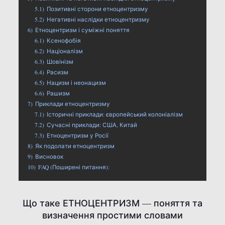
5.1)
Позитивні сторони етноцентризму
5.2)
Негативні наслідки етноцентризму
6)
Етноцентризм і суміжні поняття
6.1)
Ксенофобія
6.2)
Націоналізм
6.3)
Шовінізм
6.4)
Расизм
6.5)
Нацизм і неонацизм
6.6)
Рашизм
7)
Приклади етноцентризму
7.1)
Історичні приклади: європейський колоніалізм
7.2)
Сучасні приклади: США, Китай
7.3)
Етноцентризм у Росії
8)
Як подолати етноцентризм
9)
Висновок
10)
FAQ (Поширені питання):
Що таке ЕТНОЦЕНТРИЗМ — поняття та
визначення простими словами