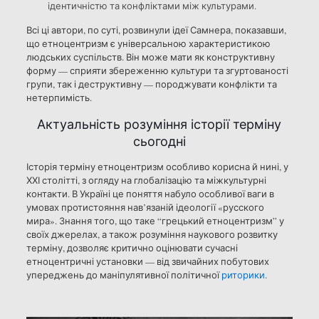
ідентичністю та конфліктами між культурами.
Всі ці автори, по суті, розвинули ідеї Самнера, показавши,
що етноцентризм є універсальною характеристикою
людських суспільств. Він може мати як конструктивну
форму — сприяти збереженню культури та згуртованості
групи, так і деструктивну — породжувати конфлікти та
нетерпимість.
Актуальність розуміння історії терміну
сьогодні
Історія терміну етноцентризм особливо корисна й нині, у
ХХІ столітті, з огляду на глобалізацію та міжкультурні
контакти. В Україні це поняття набуло особливої ваги в
умовах протистояння нав’язаній ідеології «русского
мира». Знання того, що таке “грецький етноцентризм” у
своїх джерелах, а також розуміння наукового розвитку
терміну, дозволяє критично оцінювати сучасні
етноцентричні установки — від звичайних побутових
упереджень до маніпулятивної політичної
риторики
.