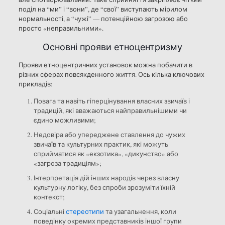
поділ на “ми” і “вони”, де “свої” виступають мірилом
нормальності, а “чужі” — потенційною загрозою або
просто «неправильними».
Основні прояви етноцентризму
Прояви етноцентричних установок можна побачити в
різних сферах повсякденного життя. Ось кілька ключових
прикладів:
Повага та навіть гіперцінування власних звичаїв і
традицій, які вважаються найправильнішими чи
єдино можливими;
Недовіра або упереджене ставлення до чужих
звичаїв та культурних практик, які можуть
сприйматися як «екзотика», «дикунство» або
«загроза традиціям»;
Інтерпретація дій інших народів через власну
культурну логіку, без спроби зрозуміти їхній
контекст;
Соціальні
стереотипи
та узагальнення, коли
поведінку окремих представників іншої групи