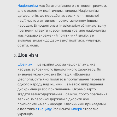
Націоналізм
має багато спільного з етноцентризмом,
але є окремим політичним явищем. Націоналізм —
це ідеологія, що передбачає звеличення власної
нації, часто з активним протиставленням іншим
народам. Етноцентризм і націоналізм зближуються у
прагненні ставити «своє» понад усе, але націоналізм
має яскраво виражений політичний вимір: він
включає вимоги до державної політики, культури,
освіти, мови.
Шовінізм
Шовінізм
— це крайня форма націоналізму, яка
набуває войовничого ідеологічного характеру. Як
визначає україномовна Вікіпедія: «Шовінізм —
ідеологія, суть якої полягає в пропагуванні переваги
одного народу над іншими… з метою виправдання
дискримінації або пригнічення». Окремо варто
згадати великодержавний шовінізм, тобто прагнення
великої імперської держави підкорити або
пригнобити «малі» народи. Класичними прикладами
є політика
етноциду
Російської
імперії
стосовно
українців.