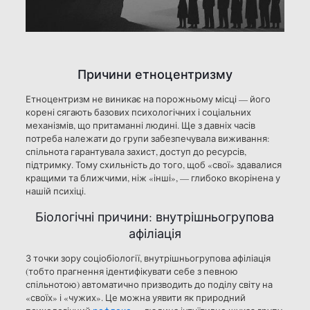
Причини етноцентризму
Етноцентризм не виникає на порожньому місці — його
корені сягають базових психологічних і соціальних
механізмів, що притаманні людині. Ще з давніх часів
потреба належати до групи забезпечувала виживання:
спільнота гарантувала захист, доступ до ресурсів,
підтримку. Тому схильність до того, щоб «свої» здавалися
кращими та ближчими, ніж «інші», — глибоко вкорінена у
нашій психіці.
Біологічні причини: внутрішньогрупова
афіліація
З точки зору соціобіології, внутрішньогрупова афіліація
(тобто прагнення ідентифікувати себе з певною
спільнотою) автоматично призводить до поділу світу на
«своїх» і «чужих». Це можна уявити як природний