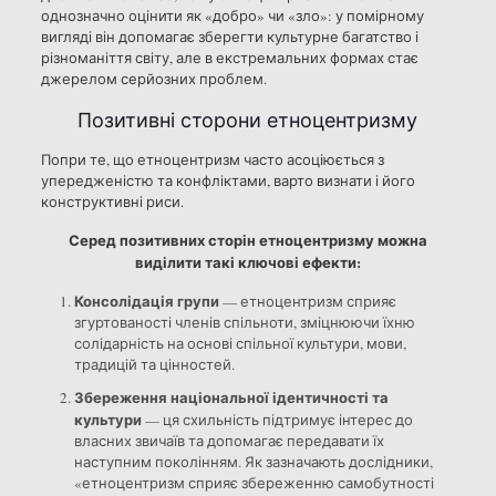
однозначно оцінити як «добро» чи «зло»: у помірному
вигляді він допомагає зберегти культурне багатство і
різноманіття світу, але в екстремальних формах стає
джерелом серйозних проблем.
Позитивні сторони етноцентризму
Попри те, що етноцентризм часто асоціюється з
упередженістю та конфліктами, варто визнати і його
конструктивні риси.
Серед позитивних сторін етноцентризму можна
виділити такі ключові ефекти:
Консолідація групи
— етноцентризм сприяє
згуртованості членів спільноти, зміцнюючи їхню
солідарність на основі спільної культури, мови,
традицій та цінностей.
Збереження національної ідентичності та
культури
— ця схильність підтримує інтерес до
власних звичаїв та допомагає передавати їх
наступним поколінням. Як зазначають дослідники,
«етноцентризм сприяє збереженню самобутності