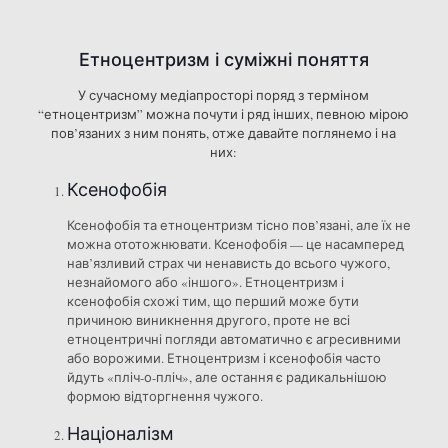
Етноцентризм і суміжні поняття
У сучасному медіапросторі поряд з терміном
“етноцентризм” можна почути і ряд інших, певною мірою
пов’язаних з ним понять, отже давайте поглянемо і на
них:
Ксенофобія
Ксенофобія та етноцентризм тісно пов’язані, але їх не
можна ототожнювати. Ксенофобія — це насамперед
нав’язливий страх чи ненависть до всього чужого,
незнайомого або «іншого». Етноцентризм і
ксенофобія схожі тим, що перший може бути
причиною виникнення другого, проте не всі
етноцентричні погляди автоматично є агресивними
або ворожими. Етноцентризм і ксенофобія часто
йдуть «пліч-о-пліч», але остання є радикальнішою
формою відторгнення чужого.
Націоналізм