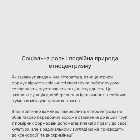
Соціальна роль і подвійна природа
етноцентризму
Як зауважує академічна література, етноцентризм
формує відчуття спільності своєї групи, забезпечуючи
солідарність, згуртованість та ціннісну єдність. Це
важлива функція для збереження ідентичності, особливо
в умовах міжкультурних контактів.
Втім, критично важливо підкреслити: етноцентризм не
обов’язково передбачає вороже ставлення до інших груп.
У помірних формах він допомагає плекати повагу до своєї
культури, але в радикальному вигляді може призводити
до ксенофобії та дискримінації.