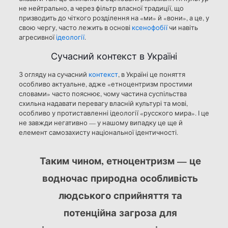
не нейтрально, а через фільтр власної традиції, що
призводить до чіткого розділення на «ми» й «вони», а це, у
свою чергу, часто лежить в основі
ксенофобії
чи навіть
агресивної
ідеології
.
Сучасний контекст в Україні
З огляду на сучасний
контекст
, в Україні це поняття
особливо актуальне, адже «етноцентризм простими
словами» часто пояснює, чому частина суспільства
схильна надавати перевагу власній культурі та мові,
особливо у протиставленні ідеології «русского мира». І це
не завжди негативно — у нашому випадку це ще й
елемент самозахисту національної ідентичності.
Таким чином, етноцентризм — це
водночас природна особливість
людського сприйняття та
потенційна загроза для