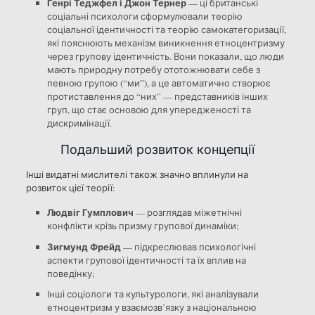
Генрі Теджфел і Джон Тернер
— ці британські
соціальні психологи сформулювали теорію
соціальної ідентичності та теорію самокатегоризації,
які пояснюють механізм виникнення етноцентризму
через групову ідентичність. Вони показали, що люди
мають природну потребу ототожнювати себе з
певною групою (“ми”), а це автоматично створює
протиставлення до “них” — представників інших
груп, що стає основою для упередженості та
дискримінації.
Подальший розвиток концепції
Інші видатні мислителі також значно вплинули на
розвиток цієї теорії:
Людвіг Гумплович
— розглядав міжетнічні
конфлікти крізь призму групової динаміки;
Зигмунд Фрейд
— підкреслював психологічні
аспекти групової ідентичності та їх вплив на
поведінку;
Інші соціологи та культурологи, які аналізували
етноцентризм у взаємозв’язку з національною