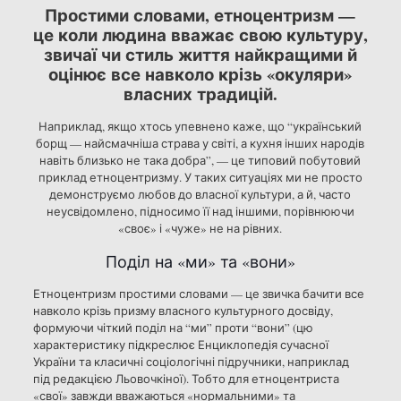
Простими словами, етноцентризм —
це коли людина вважає свою культуру,
звичаї чи стиль життя найкращими й
оцінює все навколо крізь «окуляри»
власних традицій.
Наприклад, якщо хтось упевнено каже, що “український
борщ — найсмачніша страва у світі, а кухня інших народів
навіть близько не така добра”, — це типовий побутовий
приклад етноцентризму. У таких ситуаціях ми не просто
демонструємо любов до власної культури, а й, часто
неусвідомлено, підносимо її над іншими, порівнюючи
«своє» і «чуже» не на рівних.
Поділ на «ми» та «вони»
Етноцентризм простими словами — це звичка бачити все
навколо крізь призму власного культурного досвіду,
формуючи чіткий поділ на “ми” проти “вони” (цю
характеристику підкреслює Енциклопедія сучасної
України та класичні соціологічні підручники, наприклад
під редакцією Льовочкіної). Тобто для етноцентриста
«свої» завжди вважаються «нормальними» та