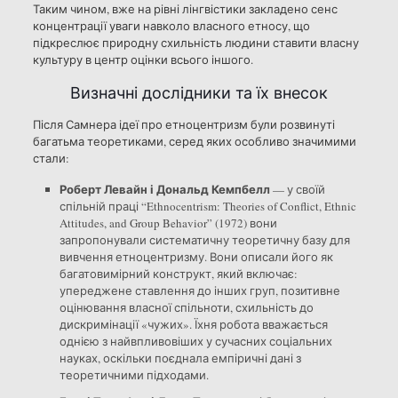
Таким чином, вже на рівні лінгвістики закладено сенс
концентрації уваги навколо власного етносу, що
підкреслює природну схильність людини ставити власну
культуру в центр оцінки всього іншого.
Визначні дослідники та їх внесок
Після Самнера ідеї про етноцентризм були розвинуті
багатьма теоретиками, серед яких особливо значимими
стали:
Роберт Левайн і Дональд Кемпбелл
— у своїй
спільній праці “Ethnocentrism: Theories of Conflict, Ethnic
Attitudes, and Group Behavior” (1972) вони
запропонували систематичну теоретичну базу для
вивчення етноцентризму. Вони описали його як
багатовимірний конструкт, який включає:
упереджене ставлення до інших груп, позитивне
оцінювання власної спільноти, схильність до
дискримінації «чужих». Їхня робота вважається
однією з найвпливовіших у сучасних соціальних
науках, оскільки поєднала емпіричні дані з
теоретичними підходами.