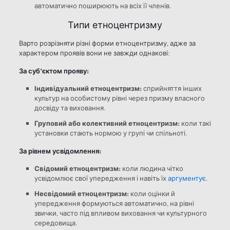
автоматично поширюють на всіх її членів.
Типи етноцентризму
Варто розрізняти різні форми етноцентризму, адже за
характером проявів вони не завжди однакові:
За суб’єктом прояву:
Індивідуальний етноцентризм:
сприйняття інших
культур на особистому рівні через призму власного
досвіду та виховання.
Груповий або колективний етноцентризм:
коли такі
установки стають нормою у групі чи спільноті.
За рівнем усвідомлення:
Свідомий етноцентризм:
коли людина чітко
усвідомлює свої упередження і навіть їх
аргументує
.
Несвідомий етноцентризм:
коли оцінки й
упередження формуються автоматично, на рівні
звички, часто під впливом виховання чи культурного
середовища.