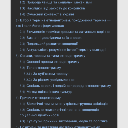
1.2)
Природа явища та соціальні механізми
1.3)
Наслідки: від захисту до конфліктів
1.4)
Сучасний контекст в Україні
2)
Історія терміна етноцентризм: походження терміна —
хто і коли його сформулював
2.1)
Етимологія терміна: грецьке та латинське коріння
2.2)
Визначні дослідники та їх внесок
2.3)
Подальший розвиток концепції
2.4)
Актуальність розуміння історії терміну сьогодні
3)
Ознаки, прояви та типи етноцентризму
3.1)
Основні прояви етноцентризму
3.2)
Типи етноцентризму
3.2.1)
За суб’єктом прояву:
3.2.2)
За рівнем усвідомлення:
3.3)
Соціальна роль і подвійна природа етноцентризму
3.4)
Метод оцінки інших культур
4)
Причини етноцентризму
4.1)
Біологічні причини: внутрішньогрупова афіліація
4.2)
Соціально-психологічні причини: концепція
соціальної ідентичності
4.3)
Культурні причини: виховання, медіа та політика
5)
Позитивні та негативні наслідки етноцентризму