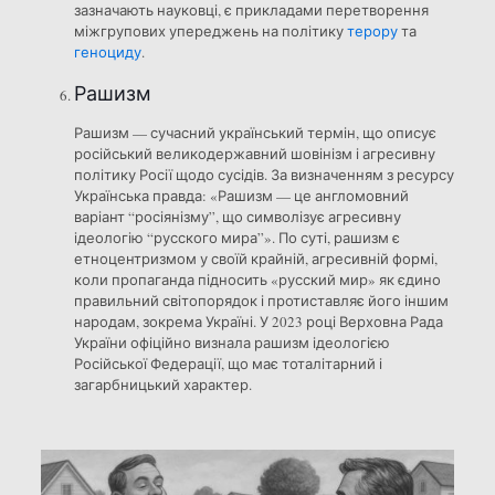
зазначають науковці, є прикладами перетворення
міжгрупових упереджень на політику
терору
та
геноциду
.
Рашизм
Рашизм — сучасний український термін, що описує
російський великодержавний шовінізм і агресивну
політику Росії щодо сусідів. За визначенням з ресурсу
Українська правда: «Рашизм — це англомовний
варіант “росіянізму”, що символізує агресивну
ідеологію “русского мира”». По суті, рашизм є
етноцентризмом у своїй крайній, агресивній формі,
коли пропаганда підносить «русский мир» як єдино
правильний світопорядок і протиставляє його іншим
народам, зокрема Україні. У 2023 році Верховна Рада
України офіційно визнала рашизм ідеологією
Російської Федерації, що має тоталітарний і
загарбницький характер.