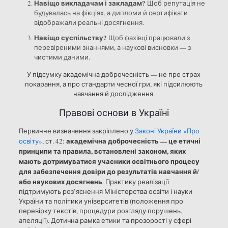
Навіщо викладачам і закладам?
Щоб репутація не
будувалась на фікціях, а дипломи й сертифікати
відображали реальні досягнення.
Навіщо суспільству?
Щоб фахівці працювали з
перевіреними знаннями, а наукові висновки — з
чистими даними.
У підсумку академічна доброчесність — не про страх
покарання, а про стандарти чесної гри, які підсилюють
навчання й дослідження.
Правові основи в Україні
Первинне визначення закріплено у
Законі України «Про
академічна доброчесність — це етичні
освіту»
, ст. 42:
принципи та правила, встановлені законом, яких
мають дотримуватися учасники освітнього процесу
для забезпечення довіри до результатів навчання й/
або наукових досягнень
. Практику реалізації
підтримують роз’яснення Міністерства освіти і науки
України та політики університетів (положення про
перевірку текстів, процедури розгляду порушень,
апеляції). Дотична рамка етики та прозорості у сфері