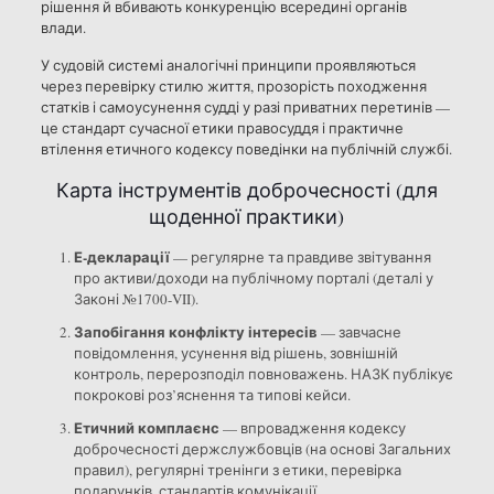
рішення й вбивають конкуренцію всередині органів
влади.
У судовій системі аналогічні принципи проявляються
через перевірку стилю життя, прозорість походження
статків і самоусунення судді у разі приватних перетинів —
це стандарт сучасної етики правосуддя і практичне
втілення етичного кодексу поведінки на публічній службі.
Карта інструментів доброчесності (для
щоденної практики)
Е-декларації
— регулярне та правдиве звітування
про активи/доходи на публічному порталі (деталі у
Законі №1700-VII).
Запобігання конфлікту інтересів
— завчасне
повідомлення, усунення від рішень, зовнішній
контроль, перерозподіл повноважень. НАЗК публікує
покрокові роз’яснення та типові кейси.
Етичний комплаєнс
— впровадження кодексу
доброчесності держслужбовців (на основі Загальних
правил), регулярні тренінги з етики, перевірка
подарунків, стандартів комунікації.