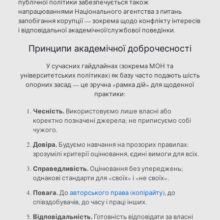
публічної політики забезпечується також
напрацюваннями Національного агентства з питань
запобігання корупції — зокрема щодо конфлікту інтересів
і відповідальної академічної/службової поведінки.
Принципи академічної доброчесності
У сучасних гайдлайнах (зокрема МОН та
університетських політиках) як базу часто подають шість
опорних засад — це зручна «рамка дій» для щоденної
практики:
Чесність.
Використовуємо лише власні або
коректно позначені джерела; не приписуємо собі
чужого.
Довіра.
Будуємо навчання на прозорих правилах:
зрозумілі критерії оцінювання, єдині вимоги для всіх.
Справедливість.
Оцінювання без упереджень;
однакові стандарти для «своїх» і «не своїх».
Повага.
До
авторського права (копірайту)
, до
співздобувачів, до часу і праці інших.
Відповідальність.
Готовність відповідати за власні