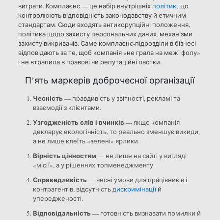
витрати. Комплаєнс — це набір внутрішніх
політик
, що
контролюють відповідність законодавству й етичним
стандартам. Сюди входять антикорупційні положення,
політика щодо захисту персональних даних, механізми
захисту викривачів. Саме комплаєнс-підрозділи в бізнесі
відповідають за те, щоб компанія «не грала на межі фолу»
і не втрапила в правові чи репутаційні пастки.
П’ять маркерів доброчесної організації
Чесність
— правдивість у звітності, рекламі та
взаємодії з клієнтами.
Узгодженість слів і вчинків
— якщо компанія
декларує екологічність, то реально зменшує викиди,
а не лише клеїть «зелені» ярлики.
Вірність цінностям
— не лише на сайті у вигляді
«місії», а у рішеннях топменеджменту.
Справедливість
— чесні умови для працівників і
контрагентів, відсутність
дискримінації
й
упередженості.
Відповідальність
— готовність визнавати помилки й