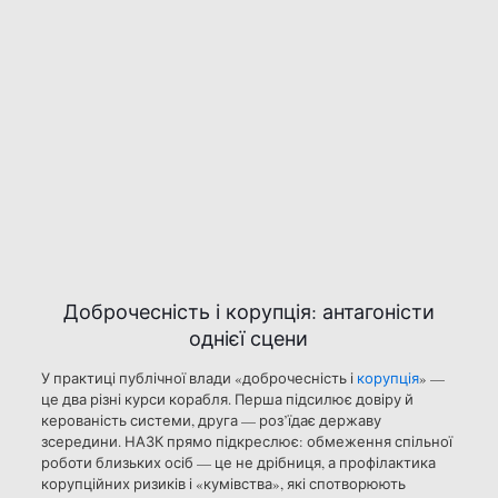
Доброчесність і корупція: антагоністи
однієї сцени
У практиці публічної влади «доброчесність і
корупція
» —
це два різні курси корабля. Перша підсилює довіру й
керованість системи, друга — роз’їдає державу
зсередини. НАЗК прямо підкреслює: обмеження спільної
роботи близьких осіб — це не дрібниця, а профілактика
корупційних ризиків і «кумівства», які спотворюють