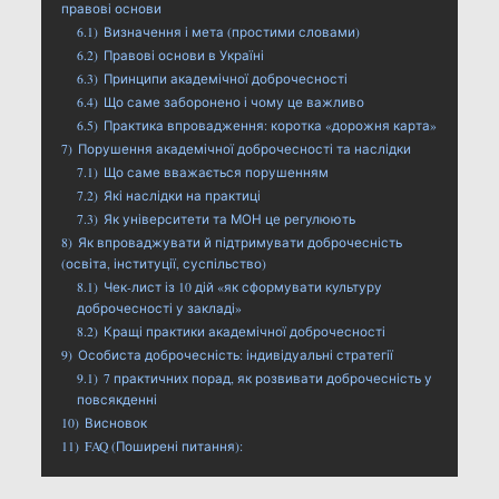
правові основи
6.1)
Визначення і мета (простими словами)
6.2)
Правові основи в Україні
6.3)
Принципи академічної доброчесності
6.4)
Що саме заборонено і чому це важливо
6.5)
Практика впровадження: коротка «дорожня карта»
7)
Порушення академічної доброчесності та наслідки
7.1)
Що саме вважається порушенням
7.2)
Які наслідки на практиці
7.3)
Як університети та МОН це регулюють
8)
Як впроваджувати й підтримувати доброчесність
(освіта, інституції, суспільство)
8.1)
Чек-лист із 10 дій «як сформувати культуру
доброчесності у закладі»
8.2)
Кращі практики академічної доброчесності
9)
Особиста доброчесність: індивідуальні стратегії
9.1)
7 практичних порад, як розвивати доброчесність у
повсякденні
10)
Висновок
11)
FAQ (Поширені питання):