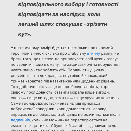
відповідального вибору і готовності
відповідати за наслідки, коли
легший шлях спокушає «зрізати
кут».
У практичному вимірі йдеться не стільки про окремий
героїчний вчинок, скільки про стабільну
етичну
рамку: не
брати того, що не твоє, не приписувати собі чужих заслуг,
не вводити інших в оману і не закривати очі на порушення,
навіть якщо «так роблять усі». Порядність у цьому
розумінні — не декорація, а внутрішній каркас, який
тримає характер під навантаженням щоденних рішень.
Тож доброчесність — це не про бездоганність, а про
свідому послідовність: ставити мораль вище вигоди,
слова — вище вигадок, а факти — вище зручних пояснень.
Саме так народжуються ненав’язливі приклади
доброчесної поведінки: коли домовленість справді
«працює як договір», коли обіцянка не розчиняється після
дедлайнів
, коли «не можна» не перетворюється на
«можна, якщо тихо». У будь-якій сфері — від навчання до
бізнесу та державної служби — саме така моральна