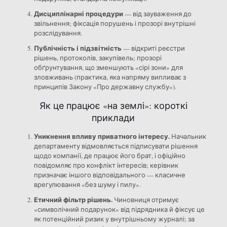
Дисциплінарні процедури
— від зауваження до
звільнення; фіксація порушень і прозорі внутрішні
розслідування.
Публічність і підзвітність
— відкриті реєстри
рішень, протоколів, закупівель; прозорі
обґрунтування, що зменшують «сірі зони» для
зловживань (практика, яка напряму випливає з
принципів Закону «Про державну службу»).
Як це працює «на землі»: короткі
приклади
Уникнення впливу приватного інтересу.
Начальник
департаменту відмовляється підписувати рішення
щодо компанії, де працює його брат, і офіційно
повідомляє про конфлікт інтересів; керівник
призначає іншого відповідального — класичне
врегулювання «без шуму і пилу».
Етичний фільтр рішень.
Чиновниця отримує
«символічний подарунок» від підрядника й фіксує це
як потенційний ризик у внутрішньому журналі; за