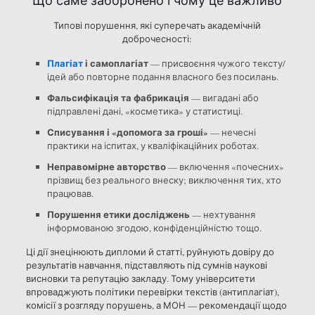
Що саме заборонено і чому це важливо
Типові порушення, які суперечать академічній
доброчесності:
Плагіат
і самоплагіат
— присвоєння чужого тексту/
ідей або повторне подання власного без посилань.
Фальсифікація та фабрикація
— вигадані або
підправлені дані, «косметика» у статистиці.
Списування і «допомога за гроші»
— нечесні
практики на іспитах, у кваліфікаційних роботах.
Неправомірне авторство
— включення «почесних»
прізвищ без реального внеску; виключення тих, хто
працював.
Порушення етики досліджень
— нехтування
інформованою згодою, конфіденційністю тощо.
Ці дії знецінюють дипломи й статті, руйнують довіру до
результатів навчання, підставляють під сумнів наукові
висновки та репутацію закладу. Тому університети
впроваджують політики перевірки текстів (антиплагіат),
комісії з розгляду порушень, а МОН — рекомендації щодо