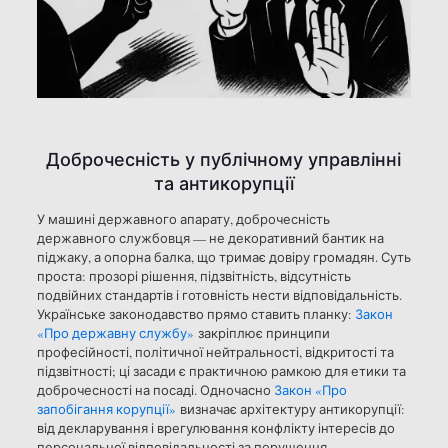
Доброчесність у публічному управлінні
та антикорупції
У машині державного апарату, доброчесність
державного службовця — не декоративний бантик на
піджаку, а опорна балка, що тримає довіру громадян. Суть
проста: прозорі рішення, підзвітність, відсутність
подвійних стандартів і готовність нести відповідальність.
Українське законодавство прямо ставить планку:
Закон
«Про державну службу»
закріплює принципи
професійності, політичної нейтральності, відкритості та
підзвітності; ці засади є практичною рамкою для етики та
доброчесності на посаді. Одночасно
Закон «Про
запобігання корупції»
визначає архітектуру антикорупції:
від декларування і врегулювання конфлікту інтересів до
персональної відповідальності за порушення.