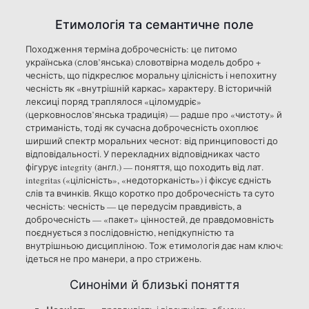
Етимологія та семантичне поле
Походження терміна доброчесність: це питомо
українська (слов’янська) словотвірна модель добро +
чесність, що підкреслює моральну цілісність і непохитну
чесність як «внутрішній каркас» характеру. В історичній
лексиці поряд траплялося «ціломудріє»
(церковнослов’янська традиція) — радше про «чистоту» й
стриманість, тоді як сучасна доброчесність охоплює
ширший спектр моральних чеснот: від принциповості до
відповідальності. У перекладних відповідниках часто
фігурує integrity (англ.) — поняття, що походить від лат.
integritas («цілісність», «недоторканість») і фіксує єдність
слів та вчинків. Якщо коротко про доброчесність та суто
чесність: чесність — це передусім правдивість, а
доброчесність — «пакет» цінностей, де правдомовність
поєднується з послідовністю, непідкупністю та
внутрішньою дисципліною. Тож етимологія дає нам ключ:
ідеться не про манери, а про стрижень.
Синоніми й близькі поняття