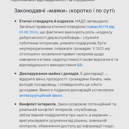
Законодавчі «маяки» (коротко і по суті)
Етичні стандарти й кодекси.
НАДС затвердило
Загальні правила етичної поведінки (
наказ №158 від
05.08.2016
), що фактично виконують роль «кодексу
доброчесності держслужбовців»: служити
публічним інтересам, уникати подарунків, бути
неупередженими, поважати громадян. У 2025-му
оголошено оновлення правил (зокрема щодо
навчання з етики, недопустимості мови ворожнечі та
відповідального використання
ШІ
).
Декларування майна і доходів.
Е-декларації —
відкрите вікно прозорості: громадяни бачать, чим
володіє посадовець, і співвідносять це з його
доходами. Вимогу подання декларацій установлює
антикорупційний закон
.
Конфлікт інтересів.
Закон розрізняє потенційний та
реальний конфлікт інтересів; службовець
зобов’язаний повідомляти про нього, а керівник —
врегульовувати (усунення від рішень, зовнішній
контроль, обмеження доступу до інформації тощо).