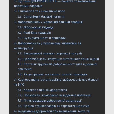
1)
Що таке ДОБРОЧЕСНІСТЬ — поняття та визначення
простими словами
2)
Етимологія та семантичне поле
2.1)
Синоніми й близькі поняття
3)
Доброчесність у морально-етичній традиції
3.1)
Філософські підходи
3.2)
Релігійна традиція
3.3)
Суть відмінності й приклади
4)
Доброчесність у публічному управлінні та
антикорупції
4.1)
Законодавчі «маяки» (коротко і по суті)
4.2)
Доброчесність і корупція: антагоністи однієї сцени
4.3)
Карта інструментів доброчесності (для щоденної
практики)
4.4)
Як це працює «на землі»: короткі приклади
5)
Корпоративна (організаційна) доброчесність у бізнесі
та НГО
5.1)
Кодекси етики як дороговказ
5.2)
Прозорість і комплаєнс як щоденна практика
5.3)
П’ять маркерів доброчесної організації
5.4)
Довіра стейкхолдерів як стратегічний актив
6)
Академічна доброчесність: визначення, мета та