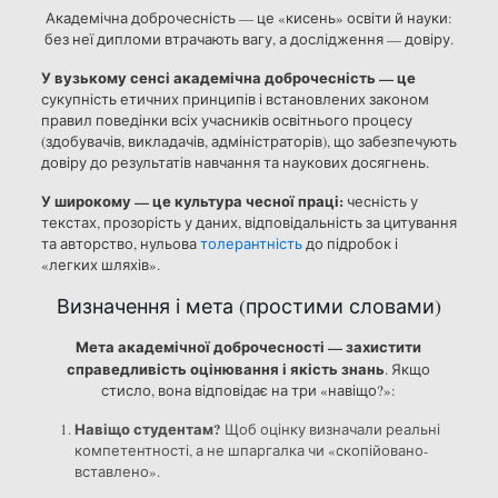
Академічна доброчесність — це «кисень» освіти й науки:
без неї дипломи втрачають вагу, а дослідження — довіру.
У вузькому сенсі академічна доброчесність — це
сукупність етичних принципів і встановлених законом
правил поведінки всіх учасників освітнього процесу
(здобувачів, викладачів, адміністраторів), що забезпечують
довіру до результатів навчання та наукових досягнень.
У широкому — це культура чесної праці:
чесність у
текстах, прозорість у даних, відповідальність за цитування
та авторство, нульова
толерантність
до підробок і
«легких шляхів».
Визначення і мета (простими словами)
Мета академічної доброчесності — захистити
справедливість оцінювання і якість знань
. Якщо
стисло, вона відповідає на три «навіщо?»:
Навіщо студентам?
Щоб оцінку визначали реальні
компетентності, а не шпаргалка чи «скопійовано-
вставлено».