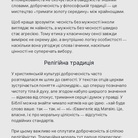
словами, доброчесність у філософській традиції — це
мистецтво «тримати золоту середину» між крайнощами.
Щоб краще зрозуміти: чесність без мужності інколи
виглядає як наївність, а мужність без чесності швидко
стає агресією. Тому етика у класичному сенсі завжди
вимірює не окрему дію, а внутрішню логіку особистості —
наскільки вона узгоджує слова і вчинки, наскільки
цінності не суперечать вибору.
Релігійна традиція
У християнській культурі доброчесність часто
розглядалася як шлях до святості. У текстах отців церкви
зустрічається поняття «ціломудріє», що спершу позначало
чистоту тіла й духу, але згодом набуло ширшого значення
— відмова від спокус, тримання серця і думок у правді. У
Біблії можна знайти чимало натяків на цю ідею: «хай буде
слово ваше: так — так, ні — ні» (Євангеліє від Матвія). Це,
власне, і є про моральну цілісність — відсутність
подвійних стандартів.
При цьому важливо не сплутати доброчесність зі сліпою
релігійністю. Традиційна мораль тут радше підкреслює: