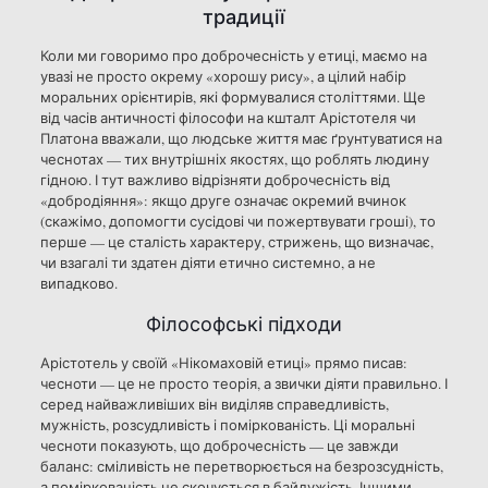
традиції
Коли ми говоримо про доброчесність у етиці, маємо на
увазі не просто окрему «хорошу рису», а цілий набір
моральних орієнтирів, які формувалися століттями. Ще
від часів античності філософи на кшталт Арістотеля чи
Платона вважали, що людське життя має ґрунтуватися на
чеснотах — тих внутрішніх якостях, що роблять людину
гідною. І тут важливо відрізняти доброчесність від
«добродіяння»: якщо друге означає окремий вчинок
(скажімо, допомогти сусідові чи пожертвувати гроші), то
перше — це сталість характеру, стрижень, що визначає,
чи взагалі ти здатен діяти етично системно, а не
випадково.
Філософські підходи
Арістотель у своїй «Нікомаховій етиці» прямо писав:
чесноти — це не просто теорія, а звички діяти правильно. І
серед найважливіших він виділяв справедливість,
мужність, розсудливість і поміркованість. Ці моральні
чесноти показують, що доброчесність — це завжди
баланс: сміливість не перетворюється на безрозсудність,
а поміркованість не скочується в байдужість. Іншими