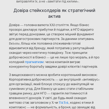
виправляти їх, а не «замітати під килим».
Довіра стейкхолдерів як стратегічний
актив
Довіра — головна валюта XXI століття. Якщо бізнес
прозоро декларує прибутки й податки, а НГО відкрито
звітує перед донорами, це створює міцний фундамент
для довгострокових партнерств. За даними опитувань
Deloitte, більш ніж половина споживачів готові
відмовитися від бренду, який потрапив у репутаційний
скандал через неетичну поведінку. Тож принципи
доброчесності в бізнесі — це не лише про мораль, а й про
холодний
прагматизм
: чесна компанія виграє
конкурентну боротьбу завдяки довірі клієнтів і партнерів.
З вищесказаного можна зробити коротенький висновок:
Корпоративна доброчесність — це внутрішній «антивірус»
для організації, який блокує спокусу до маніпуляцій чи
сумнівних угод. Для бізнесу це шанс стати стабільним
гравцем ринку, для НГО — гарантія легітимності й
впевненості донорів. У світі, де будь-який скандал
миттєво стає заголовком у X чи
TikTok
, кодекс етики й
комплаєнс — не формальність, а броня, що захищає від