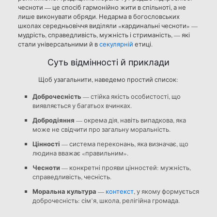
чесноти — це спосіб гармонійно жити в спільноті, а не
лише виконувати обряди. Недарма в богословських
школах середньовіччя виділяли «кардинальні чесноти» —
мудрість, справедливість, мужність і стриманість, — які
стали універсальними й в
секулярній
етиці.
Суть відмінності й приклади
Щоб узагальнити, наведемо простий список:
Доброчесність
— стійка якість особистості, що
виявляється у багатьох вчинках.
Добродіяння
— окрема дія, навіть випадкова, яка
може не свідчити про загальну моральність.
Цінності
— система переконань, яка визначає, що
людина вважає «правильним».
Чесноти
— конкретні прояви цінностей: мужність,
справедливість, чесність.
Моральна культура
—
контекст
, у якому формується
доброчесність: сім’я, школа, релігійна громада.