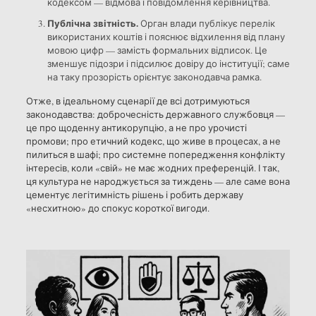
кодексом — відмова і повідомлення керівництва.
Публічна звітність.
Орган влади публікує перелік
використаних коштів і пояснює відхилення від плану
мовою цифр — замість формальних відписок. Це
зменшує підозри і підсилює довіру до інституції; саме
на таку прозорість орієнтує законодавча рамка.
Отже, в ідеальному сценарії де всі дотримуються
законодавства: доброчесність державного службовця —
це про щоденну антикорупцію, а не про урочисті
промови; про етичний кодекс, що живе в процесах, а не
пилиться в шафі; про системне попередження конфлікту
інтересів, коли «свій» не має жодних преференцій. І так,
ця культура не народжується за тиждень — але саме вона
цементує легітимність рішень і робить державу
«несхитною» до спокус короткої вигоди.