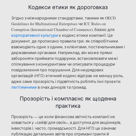
Кодекси етики як дороговказ
Згідно з міжнародними стандартами, такими як OECD
Guidelines for Multinational Enterprises чи ICC Rules on
Corruption (International Chamber of Commerce), базою для
корпоративної культури
є кодекс етики компанії. Це
документ, де прописано правила гри: як співробітники
взаємодіють одне з одним, з клієнтами, постачальниками і
державними органами. Наприклад, він може прямо
забороняти приймати подарунки, встановлювати межі
спілкування з конкурентами чи описувати процедури
повідомлення про порушення. Для неурядових
організацій (НГО) етичний кодекс відіграє не меншу роль,
адже саме прозорість і підзвітність роблять їхні проєкти
легітимними
в очах донорів та громад.
Прозорість і комплаєнс як щоденна
практика
Прозорість — це коли фінансова звітність компанії не
ховається у «сейфі для своїх», а доступна для акціонерів,
інвесторів і, часто, громадськості. Для НГО це означає
публікацію детальних звітів про отримані гранти й