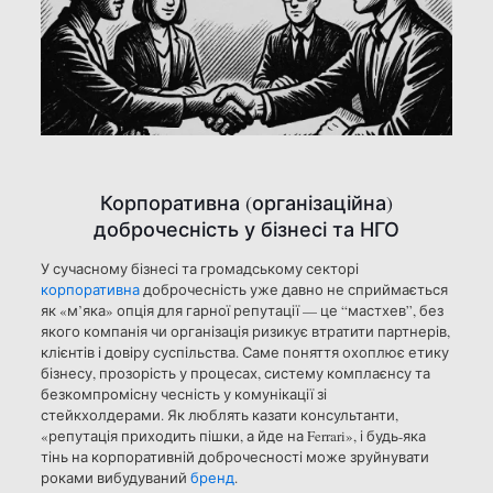
Корпоративна (організаційна)
доброчесність у бізнесі та НГО
У сучасному бізнесі та громадському секторі
корпоративна
доброчесність уже давно не сприймається
як «м’яка» опція для гарної репутації — це “мастхев”, без
якого компанія чи організація ризикує втратити партнерів,
клієнтів і довіру суспільства. Саме поняття охоплює етику
бізнесу, прозорість у процесах, систему комплаєнсу та
безкомпромісну чесність у комунікації зі
стейкхолдерами. Як люблять казати консультанти,
«репутація приходить пішки, а йде на Ferrari», і будь-яка
тінь на корпоративній доброчесності може зруйнувати
роками вибудуваний
бренд
.