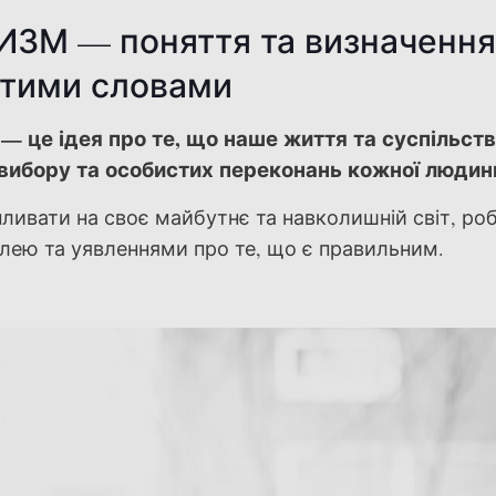
ЗМ — поняття та визначенн
тими словами
 це ідея про те, що наше життя та суспільст
вибору та особистих переконань кожної людин
пливати на своє майбутнє та навколишній світ, ро
лею та уявленнями про те, що є правильним.