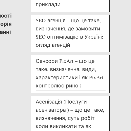
приклади
ності
SEO-агенція – що це таке,
еорія
визначення, де замовити
енні
SEO оптимізацію в Україні:
огляд агенцій
Сенсори PixArt – що це
таке, визначення, види,
характеристики і як PixArt
контролює ринок
Асенізація (Послуги
асенізатора ) – що це таке,
визначення, суть робіт
коли викликати та як