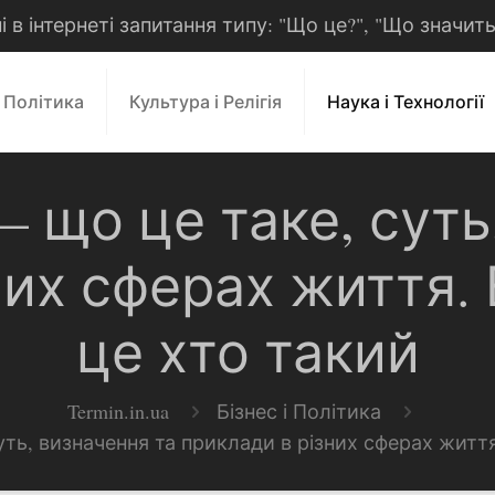
рні в інтернеті запитання типу: "Що це?", "Що значит
і Політика
Культура і Релігія
Наука і Технології
що це таке, суть
них сферах життя
це хто такий
Termin.in.ua
Бізнес і Політика
ть, визначення та приклади в різних сферах житт