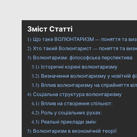
Зміст Статті
1)
Що таке ВОЛЮНТАРИЗМ — поняття та виз
2)
Хто такий Волюнтарист — поняття та виз
3)
Волюнтаризм: філософська перспектива
3.1)
Історичні корені волюнтаризму
3.2)
Визначення волюнтаризму у новітній фі
3.3)
Вплив волюнтаризму на сприйняття віл
4)
Соціальна структура волюнтаризму
4.1)
Вплив на створення спільнот:
4.2)
Роль у соціальних рухах:
4.3)
Реальні приклади змін:
5)
Волюнтаризм в економічній теорії