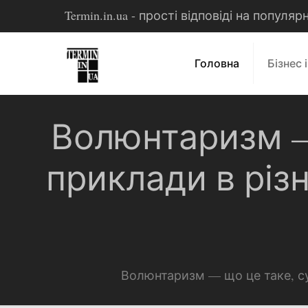
Termin.in.ua - прості відповіді на популя
Головна
Бізнес 
Волюнтаризм — 
приклади в різ
Волюнтаризм — що це таке, су