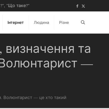
ь?", "Що таке?"
Інтернет
Людина
Різне
, визначення та
. Волюнтарист —
я. Волюнтарист — це хто такий