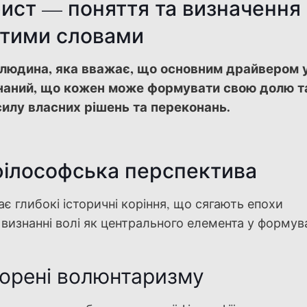
ист — поняття та визначення
тими словами
людина, яка вважає, що основним драйвером у
конаний, що кожен може формувати свою долю та
силу власних рішень та переконань.
філософська перспектива
 глибокі історичні коріння, що сягають епохи
визнанні волі як центрального елемента у формув
корені волюнтаризму