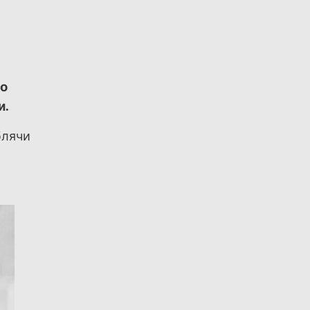
я
во
и.
блячи