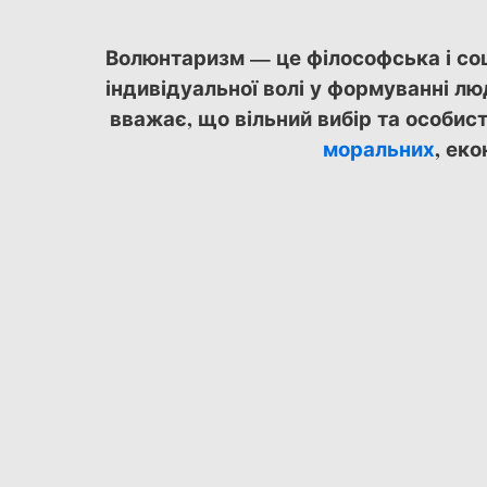
Волюнтаризм — це філософська і соц
індивідуальної волі у формуванні лю
вважає, що вільний вибір та особис
моральних
, ек