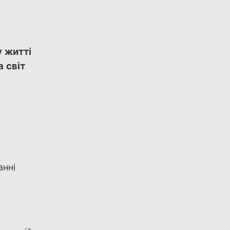
 житті
 світ
анні