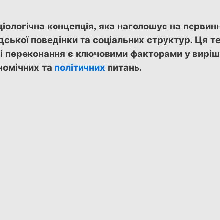
іологічна концепція, яка наголошує на первин
дської поведінки та соціальних структур. Ця т
ті переконання є ключовими факторами у виріш
ономічних та
політичних
питань.