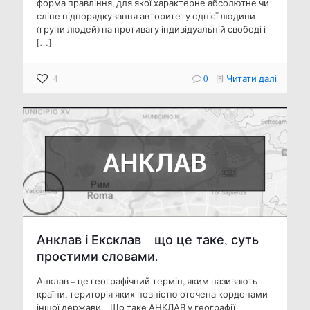
форма правління, для якої характерне абсолютне чи
сліпе підпорядкування авторитету однієї людини
(групи людей) на противагу індивідуальній свободі і
[…]
4
0
Читати далі
Анклав і Ексклав – що це таке, суть
простими словами.
Анклав – це географічний термін, яким називають
країни, територія яких повністю оточена кордонами
іншої держави. Що таке АНКЛАВ у географії —