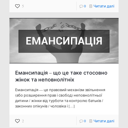
5
0
Читати далі
Емансипація – що це таке стосовно
жінок та неповнолітніх
Емансипація — це правовий механізм звільнення
(або розширення прав і свобод) неповнолітньої
дитини / жінки від турботи та контролю батьків /
законних опікунів / чоловіка і
[…]
2
0
Читати далі