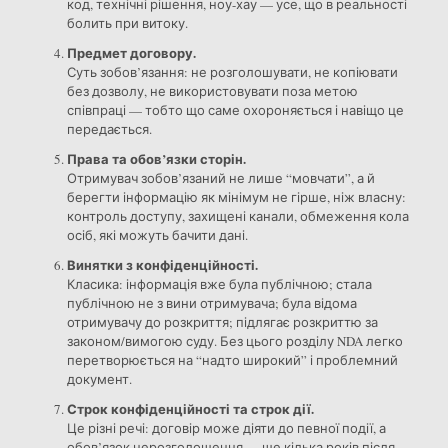
код, технічні рішення, ноу-хау — усе, що в реальності
болить при витоку.
Предмет договору.
Суть зобов’язання: не розголошувати, не копіювати
без дозволу, не використовувати поза метою
співпраці — тобто що саме охороняється і навіщо це
передається.
Права та обов’язки сторін.
Отримувач зобов’язаний не лише “мовчати”, а й
берегти інформацію як мінімум не гірше, ніж власну:
контроль доступу, захищені канали, обмеження кола
осіб, які можуть бачити дані.
Винятки з конфіденційності.
Класика: інформація вже була публічною; стала
публічною не з вини отримувача; була відома
отримувачу до розкриття; підлягає розкриттю за
законом/вимогою суду. Без цього розділу NDA легко
перетворюється на “надто широкий” і проблемний
документ.
Строк конфіденційності та строк дії.
Це різні речі: договір може діяти до певної події, а
обов’язок нерозголошення — ще кілька років після