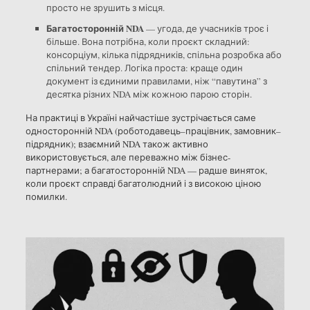
просто не зрушить з місця.
Багатосторонній NDA
— угода, де учасників троє і
більше. Вона потрібна, коли проєкт складний:
консорціум, кілька підрядників, спільна розробка або
спільний тендер. Логіка проста: краще один
документ із єдиними правилами, ніж “павутина” з
десятка різних NDA між кожною парою сторін.
На практиці в Україні найчастіше зустрічається саме
односторонній NDA (роботодавець–працівник, замовник–
підрядник); взаємний NDA також активно
використовується, але переважно між бізнес-
партнерами; а багатосторонній NDA — радше виняток,
коли проєкт справді багатолюдний і з високою ціною
помилки.