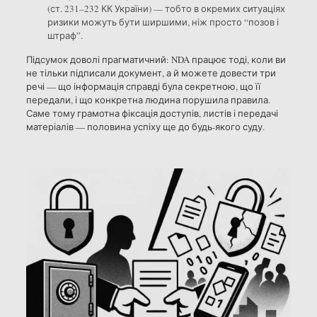
(ст. 231–232 КК України) — тобто в окремих ситуаціях
ризики можуть бути ширшими, ніж просто “позов і
штраф”.
Підсумок доволі прагматичний: NDA працює тоді, коли ви
не тільки підписали документ, а й можете довести три
речі — що інформація справді була секретною, що її
передали, і що конкретна людина порушила правила.
Саме тому грамотна фіксація доступів, листів і передачі
матеріалів — половина успіху ще до будь-якого суду.