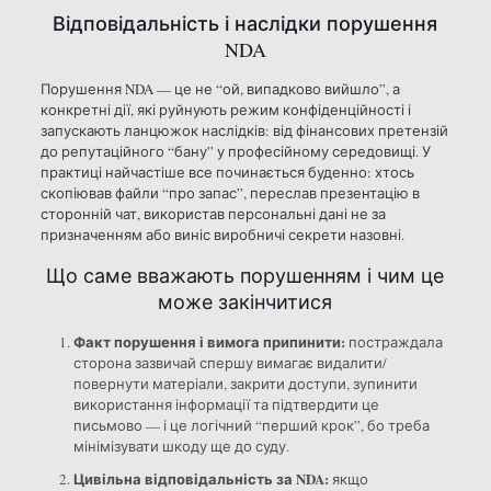
Відповідальність і наслідки порушення
NDA
Порушення NDA — це не “ой, випадково вийшло”, а
конкретні дії, які руйнують режим конфіденційності і
запускають ланцюжок наслідків: від фінансових претензій
до репутаційного “бану” у професійному середовищі. У
практиці найчастіше все починається буденно: хтось
скопіював файли “про запас”, переслав презентацію в
сторонній чат, використав персональні дані не за
призначенням або виніс виробничі секрети назовні.
Що саме вважають порушенням і чим це
може закінчитися
Факт порушення і вимога припинити:
постраждала
сторона зазвичай спершу вимагає видалити/
повернути матеріали, закрити доступи, зупинити
використання інформації та підтвердити це
письмово — і це логічний “перший крок”, бо треба
мінімізувати шкоду ще до суду.
Цивільна відповідальність за NDA:
якщо