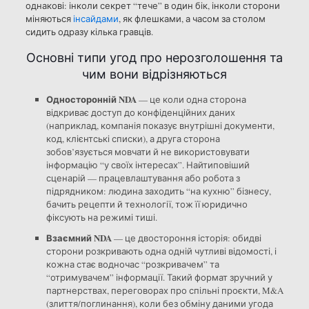
однакові: інколи секрет “тече” в один бік, інколи сторони
міняються
інсайдами
, як флешками, а часом за столом
сидить одразу кілька гравців.
Основні типи угод про нерозголошення та
чим вони відрізняються
Односторонній NDA
— це коли одна сторона
відкриває доступ до конфіденційних даних
(наприклад, компанія показує внутрішні документи,
код, клієнтські списки), а друга сторона
зобов’язується мовчати й не використовувати
інформацію “у своїх інтересах”. Найтиповіший
сценарій — працевлаштування або робота з
підрядником: людина заходить “на кухню” бізнесу,
бачить рецепти й технології, тож її юридично
фіксують на режимі тиші.
Взаємний NDA
— це двостороння історія: обидві
сторони розкривають одна одній чутливі відомості, і
кожна стає водночас “розкривачем” та
“отримувачем” інформації. Такий формат зручний у
партнерствах, переговорах про спільні проєкти, M&A
(злиття/поглинання), коли без обміну даними угода