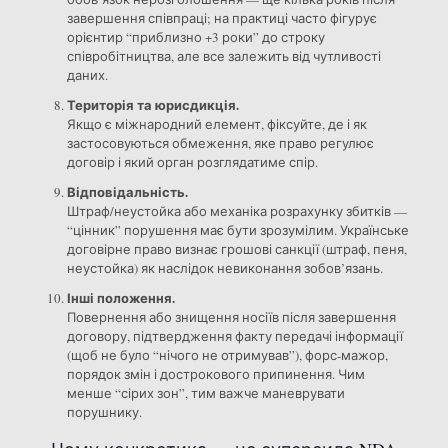
завершення співпраці; на практиці часто фігурує
орієнтир “приблизно +3 роки” до строку
співробітництва, але все залежить від чутливості
даних.
Територія та юрисдикція.
Якщо є міжнародний елемент, фіксуйте, де і як
застосовуються обмеження, яке право регулює
договір і який орган розглядатиме спір.
Відповідальність.
Штраф/неустойка або механіка розрахунку збитків —
“цінник” порушення має бути зрозумілим. Українське
договірне право визнає грошові санкції (штраф, пеня,
неустойка) як наслідок невиконання зобов’язань.
Інші положення.
Повернення або знищення носіїв після завершення
договору, підтвердження факту передачі інформації
(щоб не було “нічого не отримував”), форс-мажор,
порядок змін і дострокового припинення. Чим
менше “сірих зон”, тим важче маневрувати
порушнику.