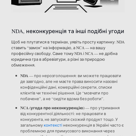
NDA, неконкуренція та інші подібні угоди
Щоб не плутатися в термінах, уявіть просту картинку: NDA
ставить “замок” на інформацію, а NCA — на вашу
професійну свободу. Саме тому NDA і NCA — не дрібна
юридична гра в абревіатури, а різні за природою
обмеження.
NDA
— про нерозголошення: ви можете працювати
де завгодно, але не маєте права виносити назовні
конфіденційні дані, комерційні секрети, списки
клієнтів чи технічні рішення. Це “мовчати про
побачене”, а не “сидіти вдома без роботи”.
NCA (угода про неконкуренцію)
— про утримання
від конкурентної діяльності: не працювати в
конкурента, не запускати схожий продукт тощо. У
загальному
контексті
неконкуренція в Україні часто є
проблемною для примусового виконання через