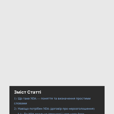
Зміст Статті
1)
Що таке NDA — поняття та визначення простими
словами
2)
Навіщо потрібен NDA (договір про нерозголошення)
2.1)
Де NDA реально “працює” і для чого його