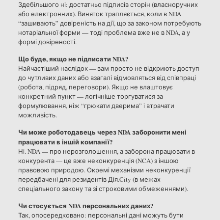
Здебільшого ні: достатньо підписів сторін (власноручних
або електронних). Виняток трапляється, коли в NDA
“зашивають” довіреність на дії, що за законом потребують
нотаріальної форми — тоді проблема вже не в NDA, а у
формі довіреності.
Що буде, якщо не підписати NDA?
Найчастіший наслідок — вам просто не відкриють доступ
до чутливих даних або взагалі відмовляться від співпраці
(робота, підряд, переговори). Якщо не влаштовує
конкретний пункт — логічніше торгуватися за
формулювання, ніж “грюкати дверима” і втрачати
можливість.
Чи може роботодавець через NDA заборонити мені
працювати в іншій компанії?
Ні. NDA — про нерозголошення, а заборона працювати в
конкурента — це вже неконкуренція (NCA) з іншою
правовою природою. Окремі механізми неконкуренції
передбачені для резидентів Дія.City (в межах
спеціального закону та зі строковими обмеженнями).
Чи стосується NDA персональних даних?
Так, опосередковано: персональні дані можуть бути