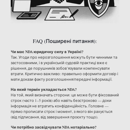
FAQ (Поширені питання):
Чи має NDA юридичну силу в Україні?
Так. Угоди про нерозголошення можуть бути чинними та
застосовними, і в українській судовій практиці вже є
рішення, де порушників зобов’язували компенсувати
втрати. Критично важливо: правильно оформити договір і
мати докази факту розголошення/передачі інформації.
На який термін укладається NDA?
На той, який визначать сторони: це може бути фіксований
строк (часто 1–5 років) або навіть безстроково — доки
інформація не втратить конфіденційність. Головне —
прямо прописати строк і момент, з якого він рахується
(від підписання, від завершення проєкту тощо).
Чи потрібно засвідчувати NDA нотаріально?