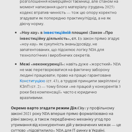
розголошення комерційної таємниці, але станом на
момент написання цього матеріалу (грудень 2025)
кодекс втратив чинність — тож цю опору коректно
згадувати як попередню практику/підхід, а не як
діючу норму.
«Ноу-хау» в
інвестиційній
площині (Закон «Про
інвестиційну діяльність», ст. 1):
закон прямо згадує
«ноу-хау» як сукупність знань/досвіду, не
запатентованих, що підсилює логіку NDA для
технологічних і виробничих секретів.
Межі «неконкуренції»:
навіть дуже «жорсткий» NDA
не має перетворюватися на фактичну заборону
людині працювати; право на працю гарантоване
Конституцією
(ст. 43), а трудові принципи закріплені у
КЗпП (ст. 2) — тому блоки «не працюй у конкурентів 3
роки без компенсації» часто є юридично
вразливими.
Окремо варто згадати режим Дія.City:
у профільному
законі 2021 року NDA вперше прямо формалізовано на
рівні закону, а також передбачено механіку угод про
утримання від конкурентних дій у визначених межах — це
суттєво «підсвітилило» NDA для ІТ-ринку в Україні.