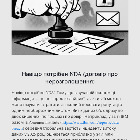
Навіщо потрібен NDA (договір про
нерозголошення)
Навіщо потрібен NDA? Тому що в сучасній економіці
інформація — це не “просто файлик”, а актив: її можна
монетизувати, втратити, а інколи й поховати репутацію
одним необережним листом. Витік даних б’є одразу по
двох кишенях: по грошах і по довірі. Наприклад, у звіті IBM
разом із Ponemon Institute (
https://www.ibm.com/reports/data-
breach
) середня глобальна вартість інциденту витоку
даних у 2025 році оцінюється приблизно у $4,4 млн —