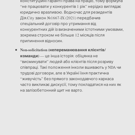
конституційні гарантії права на працю, тому формула
“не працювати у конкурентів 1 рік” нерідко виглядає
юридично вразливою. Водночас для резидентів
Дія.City закон №1667-IX (2021) передбачив
спеціальний договір про утримання від
конкурентних дій із визначеними істотними умовами,
зокрема строком не більше 12 місяців після
припинення відносин.
Non-solicitation (непереманювання клієнтів/
команди)
— це інша історія: обіцянка не
“висмикувати” людей або клієнтів після розриву
співпраці. Такі положення інколи вшивають у NDA чи
трудові договори, але в Україні їхня практична
“живучість” без прямого законодавчого каркаса
часто викликає дискусії, тому покладатися на них як
на залізобетонний щит не варто.