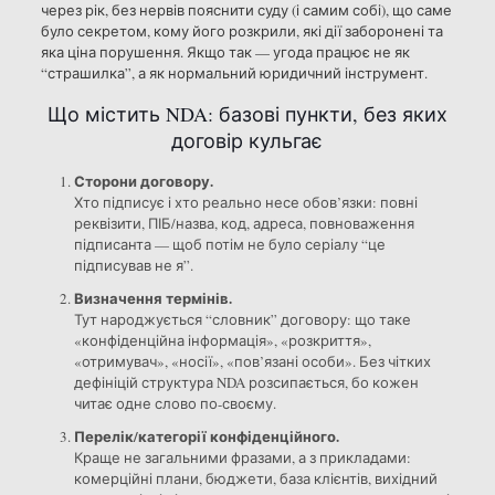
через рік, без нервів пояснити суду (і самим собі), що саме
було секретом, кому його розкрили, які дії заборонені та
яка ціна порушення. Якщо так — угода працює не як
“страшилка”, а як нормальний юридичний інструмент.
Що містить NDA: базові пункти, без яких
договір кульгає
Сторони договору.
Хто підписує і хто реально несе обов’язки: повні
реквізити, ПІБ/назва, код, адреса, повноваження
підписанта — щоб потім не було серіалу “це
підписував не я”.
Визначення термінів.
Тут народжується “словник” договору: що таке
«конфіденційна інформація», «розкриття»,
«отримувач», «носії», «пов’язані особи». Без чітких
дефініцій структура NDA розсипається, бо кожен
читає одне слово по-своєму.
Перелік/категорії конфіденційного.
Краще не загальними фразами, а з прикладами:
комерційні плани, бюджети, база клієнтів, вихідний