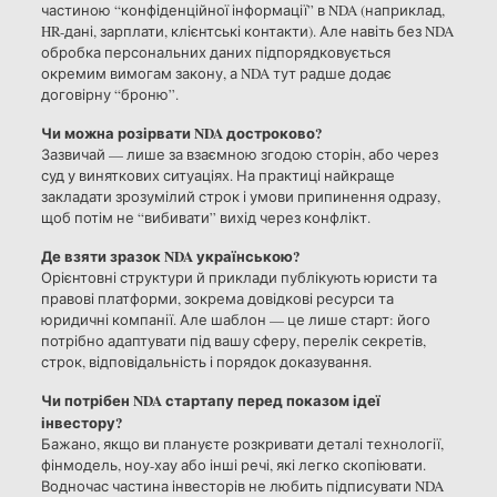
частиною “конфіденційної інформації” в NDA (наприклад,
HR-дані, зарплати, клієнтські контакти). Але навіть без NDA
обробка персональних даних підпорядковується
окремим вимогам закону, а NDA тут радше додає
договірну “броню”.
Чи можна розірвати NDA достроково?
Зазвичай — лише за взаємною згодою сторін, або через
суд у виняткових ситуаціях. На практиці найкраще
закладати зрозумілий строк і умови припинення одразу,
щоб потім не “вибивати” вихід через конфлікт.
Де взяти зразок NDA українською?
Орієнтовні структури й приклади публікують юристи та
правові платформи, зокрема довідкові ресурси та
юридичні компанії. Але шаблон — це лише старт: його
потрібно адаптувати під вашу сферу, перелік секретів,
строк, відповідальність і порядок доказування.
Чи потрібен NDA стартапу перед показом ідеї
інвестору?
Бажано, якщо ви плануєте розкривати деталі технології,
фінмодель, ноу-хау або інші речі, які легко скопіювати.
Водночас частина інвесторів не любить підписувати NDA