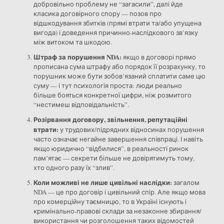
добровільно проблему не “загасили”, далі йде
класика договірного спору — позов про
відшкодування збитків (прямі втрати та/або упущена
вигода) і доведення причинно-наслідкового зв’язку
між витоком та шкодою.
Штраф за порушення NDA:
якщо в договорі прямо
прописана сума штрафу або порядок її розрахунку, то
порушник може бути зобов’язаний сплатити саме цю
суму — і тут психологія проста: люди реально
більше бояться конкретної цифри, ніж розмитого
“нестимеш відповідальність”.
Розірвання договору, звільнення, репутаційні
втрати:
у трудових/підрядних відносинах порушення
часто означає негайне завершення співпраці. І навіть
якщо юридично “відбилися”, в реальності ринок
пам’ятає — секрети більше не довірятимуть тому,
хто одного разу їх “злив”.
Коли можливі не лише цивільні наслідки:
загалом
NDA — це про договір і цивільний спір. Але якщо мова
про комерційну таємницю, то в Україні існують і
кримінально-правові склади за незаконне збирання/
використання чи розголошення таких відомостей