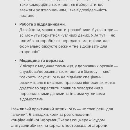
таке комерційна таємниця, як її зберігати, що
вважати розголошенням, і яка відповідальність
настане.
Робота з підрядниками.
Дизайнери, маркетологи, розробники, бухгалтери —
всі можуть торкатися чутливих даних. NDA тут — як
пломба на коробці: ви передаєте матеріали, але
формально фіксуєте режим “не відкривати для
сторонніх”.
Медицина та держава.
У лікаря є медична таємниця, у державних органів —
службова/державна таємниця, а в бізнесу — свої
“секретні соуси”. NDA не підміняє спеціальні
режими, але в цивільно-правових відносинах може
додатково окреслити правила поводження з
персональними даними та іншими чутливими
відомостями.
І важливий практичний штрих: NDA — не “папірець для
галочки”. Є випадки, коли за розголошення
конфіденційної інформації через соцмережі судом
стягували збитки на користь постраждалої сторони.