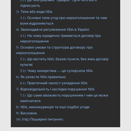
підписують
3)
Типи або види NDA
3.1)
Основні типи угод про нерозголошення та чим
вони відрізняються
4)
Законодавче регулювання NDA в Україні
4.1)
На чому юридично тримається договір про
нерозголошення
5)
Основні умови та структура договору про
нерозголошення
5.1)
Що містить NDA: базові пункти, без яких договір
кульгає
5.2)
Чому конкретика — це суперсила NDA
6)
Як укласти NDA правильно
6.1)
Практичний чекліст укладення NDA
7)
Відповідальність і наслідки порушення NDA
7.1)
Що саме вважають порушенням і чим це може
закінчитися
8)
NDA, неконкуренція та інші подібні угоди
9)
Висновок
10)
FAQ (Поширені питання):