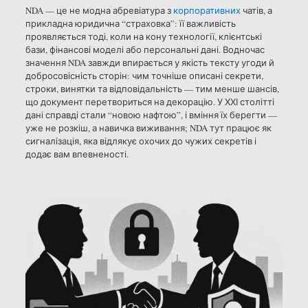
NDA — це не модна абревіатура з
корпоративних
чатів, а
прикладна юридична “страховка”: її важливість
проявляється тоді, коли на кону технології, клієнтські
бази, фінансові моделі або персональні дані. Водночас
значення NDA завжди впирається у якість тексту угоди й
добросовісність сторін: чим точніше описані секрети,
строки, винятки та відповідальність — тим менше шансів,
що документ перетвориться на декорацію. У ХХІ столітті
дані справді стали “новою нафтою”, і вміння їх берегти —
уже не розкіш, а навичка виживання; NDA тут працює як
сигналізація, яка відлякує охочих до чужих секретів і
додає вам впевненості.