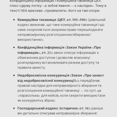
конфіденційну інформацію і комерційна таємниця ЦКУ,
плюс судову логіку: «є зобов’язання — є наслідки». Тому в
тексті NDA важливо «приземлити» його на такі опори:
Комерційна таємниця (ЦКУ, ст. 505–508):
Цивільний
кодекс визначає, що таке комерційна таємниця і що
саме охороняється (зокрема право перешкоджати
неправомірному розголошенню/збиранню/
використанню).
Конфіденційна інформація (Закон України «Про
інформацію», ст. 21):
закон описує інформацію з
обмеженим доступом і дозволяє власнику/
розпоряднику встановлювати режим доступу та
правила захисту.
Недобросовісна конкуренція (Закон «Про захист
від недобросовісної конкуренції»):
передбачає
правові наслідки для неправомірного збирання та
розголошення комерційної таємниці — по суті, це
«парасолька» для кейсів, коли секрети використали
як конкурентну зброю.
Господарський кодекс (історично: ст. 36):
раніше
він детально описував неправомірне збирання/