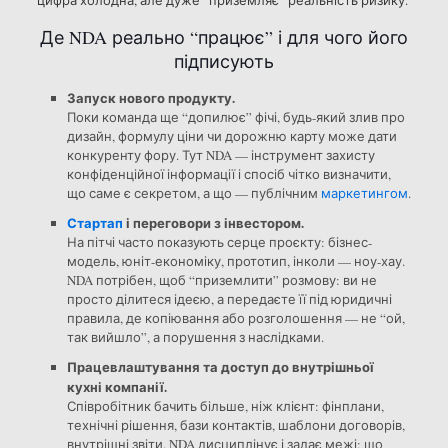
цифра холодна, але дуже “приземляє” реальність ризику.
Де NDA реально “працює” і для чого його
підписують
Запуск нового продукту.
Поки команда ще “допилює” фічі, будь-який злив про
дизайн, формулу ціни чи дорожню карту може дати
конкуренту фору. Тут NDA — інструмент захисту
конфіденційної інформації і спосіб чітко визначити,
що саме є секретом, а що — публічним
маркетингом
.
Стартап
і переговори з інвестором.
На пітчі часто показують серце проєкту: бізнес-
модель, юніт-економіку, прототип, інколи — ноу-хау.
NDA потрібен, щоб “приземлити” розмову: ви не
просто ділитеся ідеєю, а передаєте її під юридичні
правила, де копіювання або розголошення — не “ой,
так вийшло”, а порушення з наслідками.
Працевлаштування та доступ до внутрішньої
кухні компанії.
Співробітник бачить більше, ніж клієнт: фінплани,
технічні рішення, бази контактів, шаблони договорів,
внутрішні звіти. NDA дисциплінує і задає межі: що