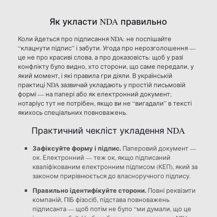
Як укласти NDA правильно
Коли йдеться про підписання NDA: не поспішайте
“клацнути підпис” і забути. Угода про нерозголошення —
це не про красиві слова, а про доказовість: щоб у разі
конфлікту було видно, хто сторони, що саме передали, у
який момент, і які правила гри діяли. В українській
практиці NDA зазвичай укладають у простій письмовій
формі — на папері або як електронний документ;
нотаріус тут не потрібен, якщо ви не “вигадали” в тексті
якихось спеціальних повноважень.
Практичний чекліст укладення NDA
Зафіксуйте форму і підпис.
Паперовий документ —
ок. Електронний — теж ок, якщо підписаний
кваліфікованим електронним підписом (КЕП), який за
законом прирівнюється до власноручного підпису.
Правильно ідентифікуйте сторони.
Повні реквізити
компаній, ПІБ фізосіб, підстава повноважень
підписанта — щоб потім не було “ми думали, що це