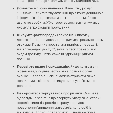
інша юрособа”. Це база будь-якого укладення NDA.
Домовтесь про визначення.
Винесіть у розділ
“Визначення” чітке тлумачення, що є конфіденційною
інформацією і що вважати розголошенням. Якщо
цього не зробити, NDA перетворюється на туман, у
якому легко сховати порушення.
Фіксуйте факт передачі секретів.
Список у
договорі — ще не доказ, що отримувач реально щось
отримав. Практика проста: акт прийому-передачі,
лист “передаю доступ”, запис у таск-трекері, лог
видачі доступу. Потім саме ці “дрібниці” рятують
позицію.
Перевірте право і юрисдикцію.
Якщо контрагент
іноземний, узгодьте застосовне право й орган
вирішення спорів. Інакше можна отримати NDA з
правилами, які погано стикуються з українською
реальністю.
Не соромтеся торгуватися про ризики.
Ось це і є
відповідь на запит на що звернути увагу NDA: строки,
перелік винятків, розмір штрафу, порядок
повернення/знищення матеріалів, коло осіб із
доступом. Підпис “для галочки” — найдорожчий