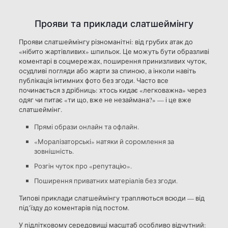
Прояви та приклади слатшеймінгу
Прояви слатшеймінгу різноманітні: від грубих атак до
«нібито жартівливих» шпильок. Це можуть бути образливі
коментарі в соцмережах, поширення принизливих чуток,
осудливі погляди або жарти за спиною, а інколи навіть
публікація інтимних фото без згоди. Часто все
починається з дрібниць: хтось кидає «легковажна» через
одяг чи питає «ти що, вже не незаймана?» — і це вже
слатшеймінг.
Прямі образи онлайн та офлайн.
«Моралізаторські» натяки й соромлення за
зовнішність.
Розгін чуток про «репутацію».
Поширення приватних матеріалів без згоди.
Типові приклади слатшеймінгу трапляються всюди — від
під’їзду до коментарів під постом.
У підлітковому середовищі масштаб особливо відчутний: