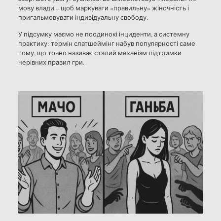
мову влади – щоб маркувати «правильну» жіночність і
пригальмовувати індивідуальну свободу.
У підсумку маємо не поодинокі інциденти, а системну
практику: термін слатшеймінг набув популярності саме
тому, що точно називає сталий механізм підтримки
нерівних правил гри.