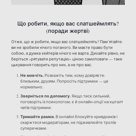
Що робити, якщо вас слатшеймлять?
(поради жертві)
Отже, що ж робити, якщо вас слатшеймлять? Пам’ятайте:
ви не зробили нічого поганого. Ви маєте право бути
собою, а думка хейтерів нічого не варта. Дихайте рівно, не
беріться «рятувати репутацію» ціною самоповаги — таке
цькування говорить про них, а не про вас.
Не мовчіть.
Розкажіть тим, кому довіряєте:
близьким, друзям. Попросіть підтримки — це
нормально.
Зверніться по допомогу.
Якщо тиск сильний,
поговоріть із психологом; є й онлайн-опції на кшталт
чатів підтримки.
Тримайте рамки.
В онлайні блокуйте кривдників і
скаржтеся модераторам, не підживлюйте тролів
суперечками.