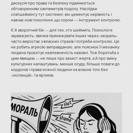
дискусія про права та безпеку підмінюється
обговоренням сантиметрів подолу. Наслідки
слатшеймінгу тут системні: він цементує нерівність і
навчає нові покоління, що сором — інструмент контролю.
Є й зворотний бік — для тих, хто шеймить. Психологи
зауважують: звичка принижувати інших через «мораль»
часто виростає з власних страхів і потреби контролю. Це
не робить агресію виправданою, але пояснює її механіку:
людина проєктує невпевненість назовні. Тож боротьба з
цим явищем — не лише про захист жертв, а й про зміну
культурних налаштувань: менше осуду, більше поваги до
кордонів і права кожної людини на власне тіло без
«інспекцій» та ярликів.