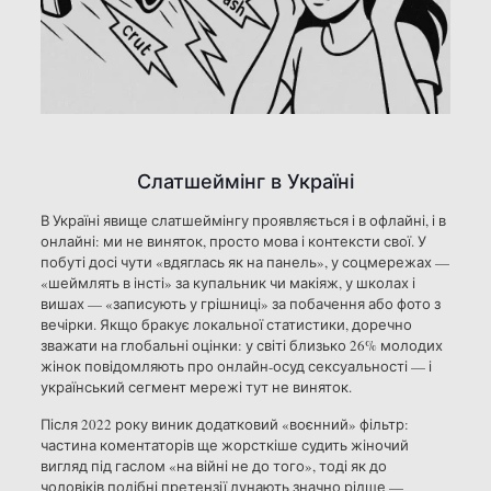
Слатшеймінг в Україні
В Україні явище слатшеймінгу проявляється і в офлайні, і в
онлайні: ми не виняток, просто мова і контексти свої. У
побуті досі чути «вдяглась як на панель», у соцмережах —
«шеймлять в інсті» за купальник чи макіяж, у школах і
вишах — «записують у грішниці» за побачення або фото з
вечірки. Якщо бракує локальної статистики, доречно
зважати на глобальні оцінки: у світі близько 26% молодих
жінок повідомляють про онлайн-осуд сексуальності — і
український сегмент мережі тут не виняток.
Після 2022 року виник додатковий «воєнний» фільтр:
частина коментаторів ще жорсткіше судить жіночий
вигляд під гаслом «на війні не до того», тоді як до
чоловіків подібні претензії лунають значно рідше —