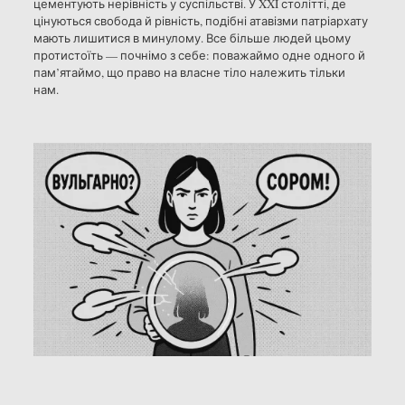
цементують нерівність у суспільстві. У XXI столітті, де
цінуються свобода й рівність, подібні атавізми патріархату
мають лишитися в минулому. Все більше людей цьому
протистоїть — почнімо з себе: поважаймо одне одного й
пам’ятаймо, що право на власне тіло належить тільки
нам.