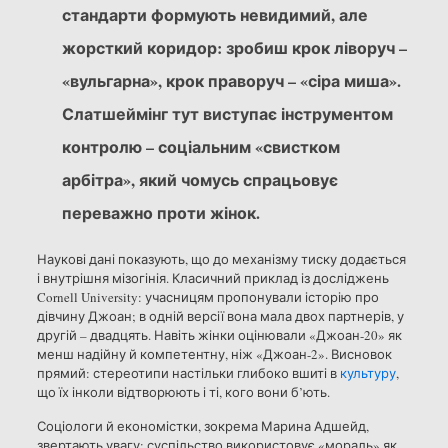
стандарти формують невидимий, але
жорсткий коридор: зробиш крок ліворуч –
«вульгарна», крок праворуч – «сіра миша».
Слатшеймінг тут виступає інструментом
контролю – соціальним «свистком
арбітра», який чомусь спрацьовує
переважно проти жінок.
Наукові дані показують, що до механізму тиску додається
і внутрішня мізогінія. Класичний приклад із досліджень
Cornell University: учасницям пропонували історію про
дівчину Джоан; в одній версії вона мала двох партнерів, у
другій – двадцять. Навіть жінки оцінювали «Джоан-20» як
менш надійну й компетентну, ніж «Джоан-2». Висновок
прямий: стереотипи настільки глибоко вшиті в
культуру
,
що їх інколи відтворюють і ті, кого вони б’ють.
Соціологи й економістки, зокрема Марина Адшейд,
звертають увагу: суспільство використовує «мораль» як