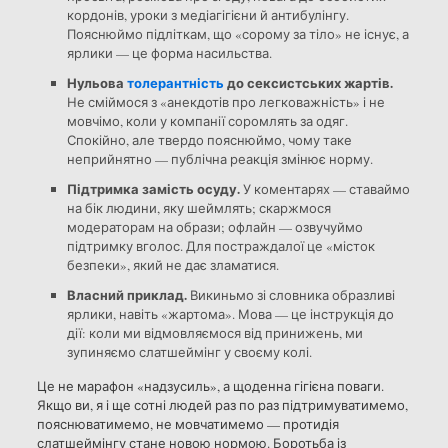
кордонів, уроки з медіагігієни й антибулінгу.
Пояснюймо підліткам, що «сорому за тіло» не існує, а
ярлики — це форма насильства.
Нульова
толерантність
до сексистських жартів.
Не сміймося з «анекдотів про легковажність» і не
мовчімо, коли у компанії соромлять за одяг.
Спокійно, але твердо пояснюймо, чому таке
неприйнятно — публічна реакція змінює норму.
Підтримка замість осуду.
У коментарях — ставаймо
на бік людини, яку шеймлять; скаржмося
модераторам на образи; офлайн — озвучуймо
підтримку вголос. Для постраждалої це «місток
безпеки», який не дає зламатися.
Власний приклад.
Викиньмо зі словника образливі
ярлики, навіть «жартома». Мова — це інструкція до
дії: коли ми відмовляємося від принижень, ми
зупиняємо слатшеймінг у своєму колі.
Це не марафон «надзусиль», а щоденна гігієна поваги.
Якщо ви, я і ще сотні людей раз по раз підтримуватимемо,
пояснюватимемо, не мовчатимемо — протидія
слатшеймінгу стане новою нормою. Боротьба із