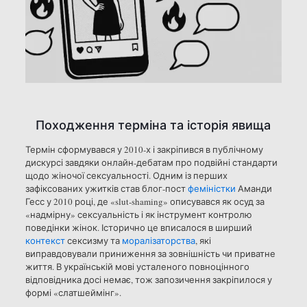
Походження терміна та історія явища
Термін сформувався у 2010-х і закріпився в публічному
дискурсі завдяки онлайн-дебатам про подвійні стандарти
щодо жіночої сексуальності. Одним із перших
зафіксованих ужитків став блог-пост
феміністки
Аманди
Гесс у 2010 році, де «slut-shaming» описувався як осуд за
«надмірну» сексуальність і як інструмент контролю
поведінки жінок. Історично це вписалося в ширший
контекст
сексизму та
моралізаторства
, які
виправдовували приниження за зовнішність чи приватне
життя. В українській мові усталеного повноцінного
відповідника досі немає, тож запозичення закріпилося у
формі «слатшеймінг».