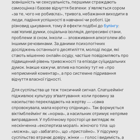
зовнішність чи сексуальність, першими страждають
самооцінка і базове відчуття безпеки: з’являється сором
«за те, чого не робив(ла)», тривога, небажання виходити в
люди, падіння успішності в навчанні чи роботі. Це
різновид цькування, тому й ефекти подібні до
булінгу
:
нав’язливі думки, соціальна ізоляція, депресивні стани,
проблеми зі сном, інколи — зловживання алкоголем або
іншими речовинами. За даними психологічних
досліджень останнього десятиліття, молоді люди, які
стають мішенню онлайн-осуду, частіше повідомляють про
підвищений рівень тривожності та епізоди суїцидальних
думок. Інакше кажучи, вплив на психіку тут не «про
неприємний коментар», а про системне підривання
відчуття власної гідності.
Для суспільства це теж токсичний сигнал. Слатшеймінг
підживлює культуру зґвалтування: коли провину за
насильство перекладають на жертву — «сама
спровокувала, мала коротку спідницю». Так формується
віктімблеймінг як «норма», а насильник отримує непряме
виправдання. У публічному просторі це виглядає як
нескінченна «експертиза моралі» жіночого тіла: що
«можна», що «забагато», що «пристойно». У підсумку
суспільство втрачає довіру, жінки — голос і видимість, а