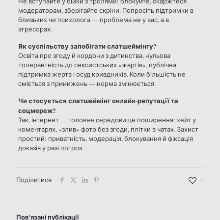
Не вступайте у бійки з тролями: блокуйте, скаржтеся
модераторам, зберігайте скріни. Попросіть підтримки в
близьких чи психолога — проблема не у вас, а в
агресорах.
Як суспільству запобігати слатшеймінгу?
Освіта про згоду й кордони з дитинства, нульова
толерантність до сексистських «жартів», публічна
підтримка жертв і осуд кривдників. Коли більшість не
сміється з принижень — норма змінюється.
Чи стосується слатшеймінг онлайн-репутації та
соцмереж?
Так, інтернет — головне середовище поширення: хейт у
коментарях, «злив» фото без згоди, плітки в чатах. Захист
простий: приватність, модерація, блокування й фіксація
доказів у разі погроз.
Поділитися
1
Пов'язані публікації