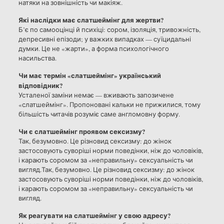
натяки на зовнішність чи макіяж.
Які наслідки має слатшеймінг для жертви?
Б’є по самооцінці й психіці: сором, ізоляція, тривожність,
депресивні епізоди; у важких випадках — суїцидальні
думки. Це не «жарти», а форма психологічного
насильства.
Чи має термін «слатшеймінг» український
відповідник?
Усталеної заміни немає — вживають запозичене
«слатшеймінг». Пропоновані кальки не прижилися, тому
більшість читачів розуміє саме англомовну форму.
Чи є слатшеймінг проявом сексизму?
Так, безумовно. Це різновид сексизму: до жінок
застосовують суворіші норми поведінки, ніж до чоловіків,
і карають соромом за «неправильну» сексуальність чи
вигляд.Так, безумовно. Це різновид сексизму: до жінок
застосовують суворіші норми поведінки, ніж до чоловіків,
і карають соромом за «неправильну» сексуальність чи
вигляд.
Як реагувати на слатшеймінг у свою адресу?