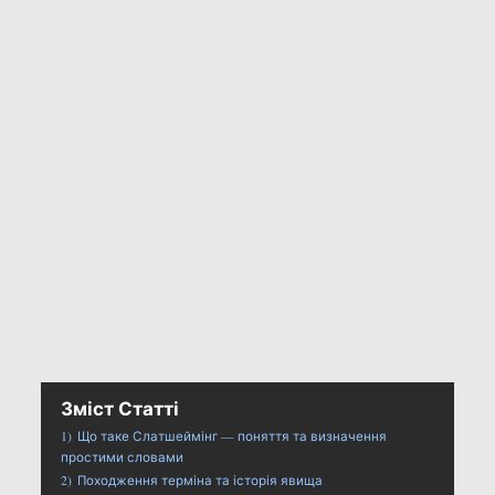
Зміст Статті
1)
Що таке Слатшеймінг — поняття та визначення
простими словами
2)
Походження терміна та історія явища