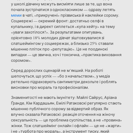
у школі дівчину можуть висміяти лише за те, що вона
почала зустрічатися з однокласником — одразу летять
меми
в чаті, «прикручені» прізвиська й наклейки сорому.
Соцмережі — окремий фронт: достатньо селфі в
купальнику, і в директ сиплеться «купа хейту» на тему
«уваги захотілося?». За результатами опитувань,
орієнтовно 18% молодих дівчат зіштовхувалися зі
слатшеймінгом у соцмережах, а близько 25% ставали
мішенню пліток про «репутацію». Це не поодинокі
випадки — це звична, хоч і токсична, «практика виховання
соромом».
Серед дорослих сценарій не м’якший. На роботі
шепочуться, що успіх — «бо з начальством», у медіа
ретельно підраховують сантиметри декольте і роблять
висновки про мораль та професіоналізм.
Знаменитості не мають імунітету: Майлі Сайрус, Аріана
Ґранде, Кім Кардашьян, Емілі Ратаковскі регулярно стають
мішенню публічного сорому за відвертий образ. Як
влучно сказала Ратаковскі: реакція оточення на жіночу
сексуальність — це проблема суспільства, а не «провина»
жінки. Тож слатшеймінг онлайн і офлайн — це не «жарти»
і не «турбота про мораль», а інструмент тиску, який