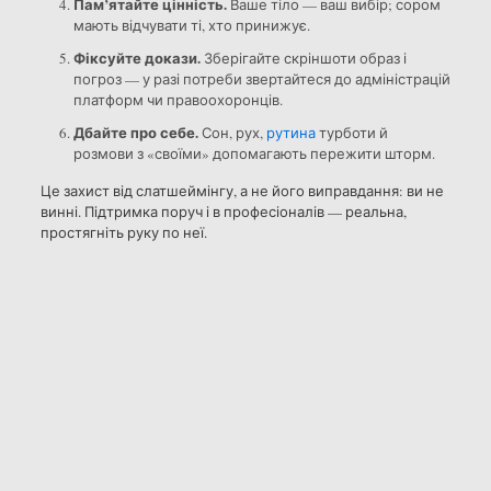
Пам’ятайте цінність.
Ваше тіло — ваш вибір; сором
мають відчувати ті, хто принижує.
Фіксуйте докази.
Зберігайте скріншоти образ і
погроз — у разі потреби звертайтеся до адміністрацій
платформ чи правоохоронців.
Дбайте про себе.
Сон, рух,
рутина
турботи й
розмови з «своїми» допомагають пережити шторм.
Це захист від слатшеймінгу, а не його виправдання: ви не
винні. Підтримка поруч і в професіоналів — реальна,
простягніть руку по неї.