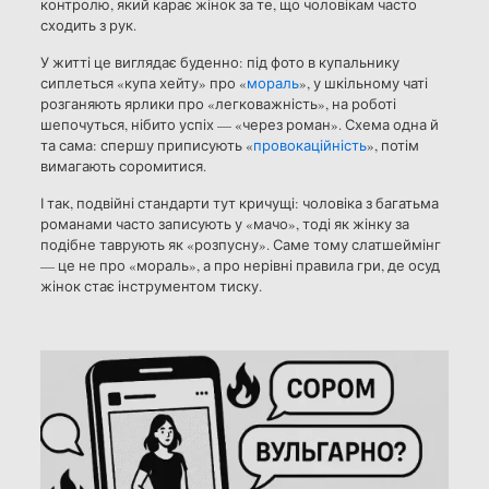
контролю, який карає жінок за те, що чоловікам часто
сходить з рук.
У житті це виглядає буденно: під фото в купальнику
сиплеться «купа хейту» про «
мораль
», у шкільному чаті
розганяють ярлики про «легковажність», на роботі
шепочуться, нібито успіх — «через роман». Схема одна й
та сама: спершу приписують «
провокаційність
», потім
вимагають соромитися.
І так, подвійні стандарти тут кричущі: чоловіка з багатьма
романами часто записують у «мачо», тоді як жінку за
подібне таврують як «розпусну». Саме тому слатшеймінг
— це не про «мораль», а про нерівні правила гри, де осуд
жінок стає інструментом тиску.