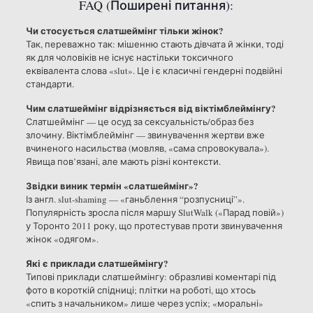
FAQ (Поширені питання):
Чи стосується слатшеймінг тільки жінок?
Так, переважно так: мішенню стають дівчата й жінки, тоді
як для чоловіків не існує настільки токсичного
еквівалента слова «slut». Це і є класичні гендерні подвійні
стандарти.
Чим слатшеймінг відрізняється від віктімблеймінгу?
Слатшеймінг — це осуд за сексуальність/образ без
злочину. Віктімблеймінг — звинувачення жертви вже
вчиненого насильства (мовляв, «сама спровокувала»).
Явища пов’язані, але мають різні контексти.
Звідки виник термін «слатшеймінг»?
Із англ. slut-shaming — «ганьблення “розпусниці”».
Популярність зросла після маршу SlutWalk («Парад повій»)
у Торонто 2011 року, що протестував проти звинувачення
жінок «одягом».
Які є приклади слатшеймінгу?
Типові приклади слатшеймінгу: образливі коментарі під
фото в короткій спідниці; плітки на роботі, що хтось
«спить з начальником» лише через успіх; «моральні»