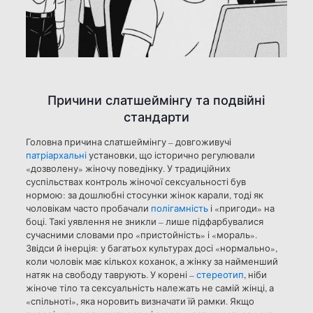
Причини слатшеймінгу та подвійні
стандарти
Головна причина слатшеймінгу – довгоживучі
патріархальні
установки, що історично регулювали
«дозволену» жіночу поведінку. У традиційних
суспільствах контроль жіночої сексуальності був
нормою: за дошлюбні стосунки жінок карали, тоді як
чоловікам часто пробачали
полігамність
і «пригоди» на
боці. Такі уявлення не зникли – лише підфарбувалися
сучасними словами про «пристойність» і «мораль».
Звідси й інерція: у багатьох культурах досі «нормально»,
коли чоловік має кількох коханок, а жінку за найменший
натяк на свободу таврують. У корені –
стереотип
, ніби
жіноче тіло та сексуальність належать не самій жінці, а
«спільноті», яка норовить визначати їй рамки. Якщо