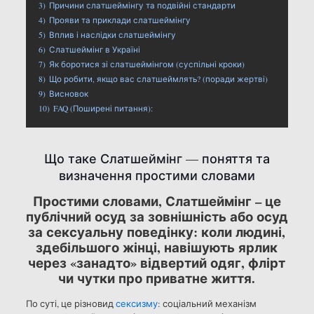
3)
Причини слатшеймінгу та подвійні стандарти
4)
Прояви та приклади слатшеймінгу
5)
Вплив і наслідки слатшеймінгу
6)
Слатшеймінг в Україні
7)
Як боротися зі слатшеймінгом (суспільні кроки)
8)
Що робити, якщо вас слатшеймлять? (поради жертві)
9)
Висновок
10)
FAQ (Поширені питання):
Що таке Слатшеймінг — поняття та
визначення простими словами
Простими словами, Слатшеймінг – це
публічний осуд за зовнішність або осуд
за сексуальну поведінку: коли людині,
здебільшого жінці, навішують ярлик
через «занадто» відвертий одяг, флірт
чи чутки про приватне життя.
По суті, це різновид
сексизму
: соціальний механізм