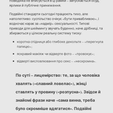
поведінка не вписується в ці рамки – запускається осуд,
ярлики й публічне приниження.
Подвійні стандарти сьогодні працюють тихо, але
наполегливо: суспільство очікує «бути привабливою», і
водночас карає за «надмір» сексуальності. Типові
приводи для шеймингу звучать буденно, наче дрібниці, та
збираються у цілком реальну систему тиску:
коротка спідниця або глибоке декольте – «перегнула
палицю»;
яскравий макіяж чи відверте фото – «провокує»;
відверті висловлювання про секс – «нескромна».
По суті – лицемірство: те, за що чоловіка
хвалять («славний ловелас»), жінці
ставлять у провину («розпусна»). Звідси й
знайомі фрази наче «сама винна, треба
було скромніше вдягатися». Подвійні