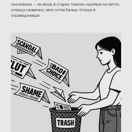
сексизмом — як вихід зі старих темних окулярів на світло:
спершу незвично, зате потім бачиш чіткіше й
справедливіше.