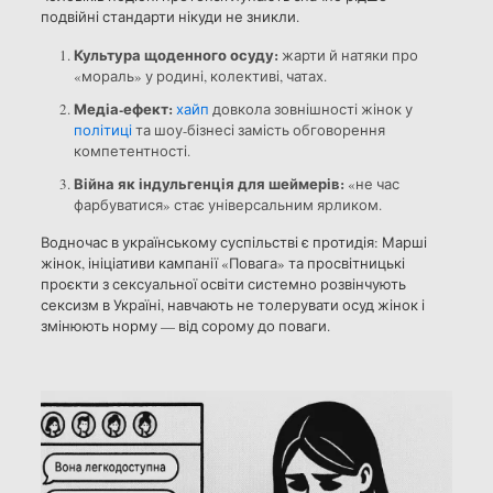
подвійні стандарти нікуди не зникли.
Культура щоденного осуду:
жарти й натяки про
«мораль» у родині, колективі, чатах.
Медіа-ефект:
хайп
довкола зовнішності жінок у
політиці
та шоу-бізнесі замість обговорення
компетентності.
Війна як індульгенція для шеймерів:
«не час
фарбуватися» стає універсальним ярликом.
Водночас в українському суспільстві є протидія: Марші
жінок, ініціативи кампанії «Повага» та просвітницькі
проєкти з сексуальної освіти системно розвінчують
сексизм в Україні, навчають не толерувати осуд жінок і
змінюють норму — від сорому до поваги.