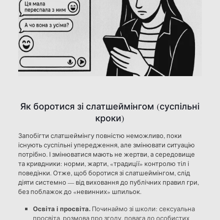
Як боротися зі слатшеймінгом (суспільні
кроки)
Запобігти слатшеймінгу повністю неможливо, поки
існують суспільні упередження, але змінювати ситуацію
потрібно. І змінюватися мають не жертви, а середовище
та кривдники: норми, жарти, «традиції» контролю тіл і
поведінки. Отже, щоб боротися зі слатшеймінгом, слід
діяти системно — від виховання до публічних правил гри,
без поблажок до «невинних» шпильок.
Освіта і просвіта.
Починаймо зі школи: сексуальна
просвіта, розмова про згоду, повага до особистих