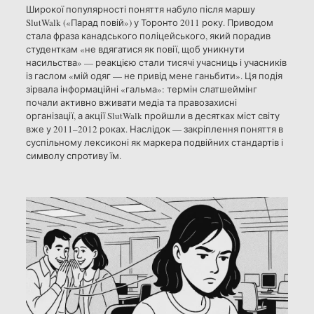
Широкої популярності поняття набуло після маршу
SlutWalk («Парад повій») у Торонто 2011 року. Приводом
стала фраза канадського поліцейського, який порадив
студенткам «не вдягатися як повії, щоб уникнути
насильства» — реакцією стали тисячі учасниць і учасників
із гаслом «мій одяг — не привід мене ганьбити». Ця подія
зірвала інформаційні «гальма»: термін слатшеймінг
почали активно вживати медіа та правозахисні
організації, а акції SlutWalk пройшли в десятках міст світу
вже у 2011–2012 роках. Наслідок — закріплення поняття в
суспільному лексиконі як маркера подвійних стандартів і
символу спротиву їм.