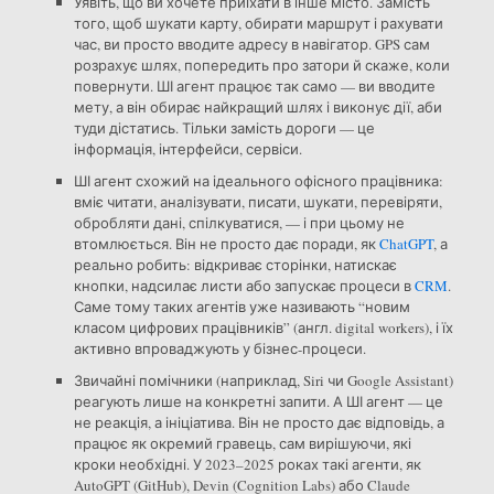
Уявіть, що ви хочете приїхати в інше місто. Замість
того, щоб шукати карту, обирати маршрут і рахувати
час, ви просто вводите адресу в навігатор. GPS сам
розрахує шлях, попередить про затори й скаже, коли
повернути. ШІ агент працює так само — ви вводите
мету, а він обирає найкращий шлях і виконує дії, аби
туди дістатись. Тільки замість дороги — це
інформація, інтерфейси, сервіси.
ШІ агент схожий на ідеального офісного працівника:
вміє читати, аналізувати, писати, шукати, перевіряти,
обробляти дані, спілкуватися, — і при цьому не
втомлюється. Він не просто дає поради, як
ChatGPT
, а
реально робить: відкриває сторінки, натискає
кнопки, надсилає листи або запускає процеси в
CRM
.
Саме тому таких агентів уже називають “новим
класом цифрових працівників” (англ. digital workers), і їх
активно впроваджують у бізнес-процеси.
Звичайні помічники (наприклад, Siri чи Google Assistant)
реагують лише на конкретні запити. А ШІ агент — це
не реакція, а ініціатива. Він не просто дає відповідь, а
працює як окремий гравець, сам вирішуючи, які
кроки необхідні. У 2023–2025 роках такі агенти, як
AutoGPT (GitHub), Devin (Cognition Labs) або Claude