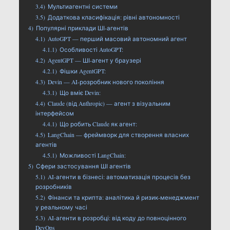
3.4)
Мультиагентні системи
3.5)
Додаткова класифікація: рівні автономності
4)
Популярні приклади ШІ-агентів
4.1)
AutoGPT — перший масовий автономний агент
4.1.1)
Особливості AutoGPT:
4.2)
AgentGPT — ШІ-агент у браузері
4.2.1)
Фішки AgentGPT:
4.3)
Devin — AI-розробник нового покоління
4.3.1)
Що вміє Devin:
4.4)
Claude (від Anthropic) — агент з візуальним
інтерфейсом
4.4.1)
Що робить Claude як агент:
4.5)
LangChain — фреймворк для створення власних
агентів
4.5.1)
Можливості LangChain:
5)
Сфери застосування ШІ агентів
5.1)
AI-агенти в бізнесі: автоматизація процесів без
розробників
5.2)
Фінанси та крипта: аналітика й ризик-менеджмент
у реальному часі
5.3)
AI-агенти в розробці: від коду до повноцінного
DevOps