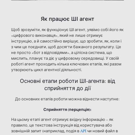
Як працює ШІ агент
Щоб зрозуміти, як функціонує ШІ агент, уявімо собі його як
«цифрового виконавця», який не лише отримує
інструкцію, а й самостійно вирішує, що зробити, як, коли і
з чим це поєднати, щоб досягти бажаного результату. Це
не просто «бот з відповідями», а цілісна система, що
мислить, планує та діє у цифровому середовищі. У своїй
роботі агент проходить кілька ключових етапів, які разом
утворюють цикл агентної діяльності.
Основні етапи роботи ШІ-агента: від
сприйняття до дії
До основних етапів роботи можна віднести наступне:
Сприйняття (перцепція):
На цьому етапі агент отримує вхідну інформацію – як
правило, це текстова інструкція від користувача або
зовнішній запит (наприклад, подія в
API
чи новий файл в