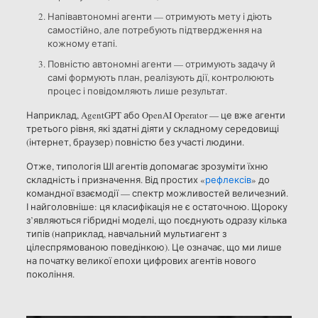
Напівавтономні агенти — отримують мету і діють
самостійно, але потребують підтвердження на
кожному етапі.
Повністю автономні агенти — отримують задачу й
самі формують план, реалізують дії, контролюють
процес і повідомляють лише результат.
Наприклад, AgentGPT або OpenAI Operator — це вже агенти
третього рівня, які здатні діяти у складному середовищі
(інтернет, браузер) повністю без участі людини.
Отже, типологія ШІ агентів допомагає зрозуміти їхню
складність і призначення. Від простих «
рефлексів
» до
командної взаємодії — спектр можливостей величезний.
І найголовніше: ця класифікація не є остаточною. Щороку
з’являються гібридні моделі, що поєднують одразу кілька
типів (наприклад, навчальний мультиагент з
цілеспрямованою поведінкою). Це означає, що ми лише
на початку великої епохи цифрових агентів нового
покоління.