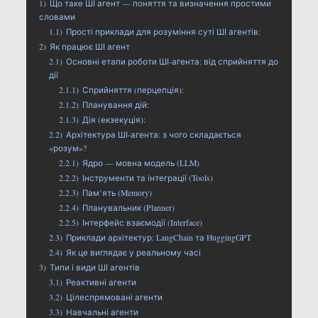
1)
Що таке ШІ агент — поняття та визначення простими
словами
1.1)
Прості приклади для розуміння суті ШІ агентів:
2)
Як працює ШІ агент
2.1)
Основні етапи роботи ШІ-агента: від сприйняття до
дії
2.1.1)
Сприйняття (перцепція):
2.1.2)
Планування дій:
2.1.3)
Дія (екзекуція):
2.2)
Архітектура ШІ-агента: з чого складається
«розум»?
2.2.1)
Ядро — мовна модель (LLM)
2.2.2)
Інструменти та інтеграції (Tools)
2.2.3)
Пам’ять (Memory)
2.2.4)
Планувальник (Planner)
2.2.5)
Інтерфейс взаємодії (Interface)
2.3)
Приклади архітектур: LangChain та HuggingGPT
2.4)
Як це виглядає у реальному часі
3)
Типи і види ШІ агентів
3.1)
Реактивні агенти
3.2)
Цілеспрямовані агенти
3.3)
Навчальні агенти