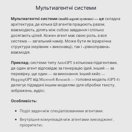
Мультиагентні системи
Мультиагентні системи (multi-agent systems) — це
складна
архітектура, де кілька ШІ агентів працюють разом,
взаємодіють, ділять між собою завдання і спільно
досягають цілей. Кожен агент має свою роль, а вся
система — загальний намір. Може бути як ієрархічна
структура (керівник + виконавці), так і «рівноправна»
взаємодія.
Приклад:
системи типу AutoGPT з кількома підагентами,
де один агент відповідає за генерацію ідей, інший — за
перевірку, ще один — за виконання. Інший кейс —
HuggingGPT від Microsoft Research — головна модель (GPT-4)
делегує підзадачі іншим моделям (для обробки тексту,
зображень, аудіо).
Особливість:
Поділ задач між спеціалізованими агентами.
Внутрішня комунікація між агентами (меседжинг,
пріоритети).