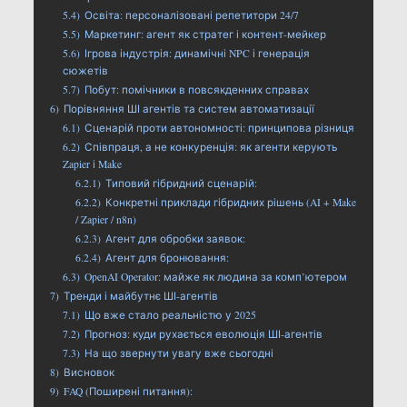
5.4)
Освіта: персоналізовані репетитори 24/7
5.5)
Маркетинг: агент як стратег і контент-мейкер
5.6)
Ігрова індустрія: динамічні NPC і генерація
сюжетів
5.7)
Побут: помічники в повсякденних справах
6)
Порівняння ШІ агентів та систем автоматизації
6.1)
Сценарій проти автономності: принципова різниця
6.2)
Співпраця, а не конкуренція: як агенти керують
Zapier і Make
6.2.1)
Типовий гібридний сценарій:
6.2.2)
Конкретні приклади гібридних рішень (AI + Make
/ Zapier / n8n)
6.2.3)
Агент для обробки заявок:
6.2.4)
Агент для бронювання:
6.3)
OpenAI Operator: майже як людина за комп’ютером
7)
Тренди і майбутнє ШІ-агентів
7.1)
Що вже стало реальністю у 2025
7.2)
Прогноз: куди рухається еволюція ШІ-агентів
7.3)
На що звернути увагу вже сьогодні
8)
Висновок
9)
FAQ (Поширені питання):