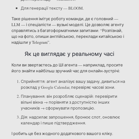
Для генерації тексту — BLOOM.
Таке рішення імітує роботу команди, де є головний —
LLM — і спеціалісти — вузькі моделі. Це дозволяє агенту
справлятись з багатоформатними запитами: “Розпізнай,
що на фото, опиши англійською, переклади китайською і
надішли у Telegram”.
Як це виглядає у реальному часі
Коли ви звертаєтесь до ШІ агента — наприклад, просите
його знайти найбільш зручний час для онлайн-зустрічі:
Сприйняття: агент аналізує вашу задачу, дивиться на
розклад у Google Calendar, перевіряє часові зони.
Планування: він розробляє сценарій: перевірити
вільні вікна → порівняти з доступністю інших
учасників → сформувати пропозицію.
Дія: надсилає запрошення, бронює слот, оновлює
календар і пише підтвердження.
І робить це без жодного додаткового вашого кліку.