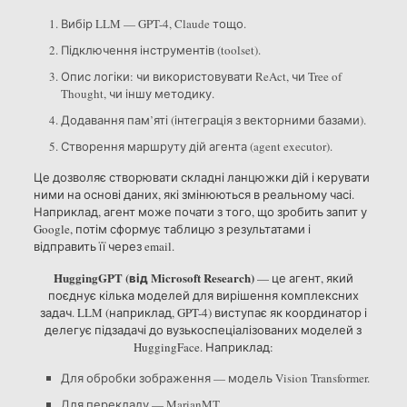
Вибір LLM — GPT-4, Claude тощо.
Підключення інструментів (toolset).
Опис логіки: чи використовувати ReAct, чи Tree of
Thought, чи іншу методику.
Додавання пам’яті (інтеграція з векторними базами).
Створення маршруту дій агента (agent executor).
Це дозволяє створювати складні ланцюжки дій і керувати
ними на основі даних, які змінюються в реальному часі.
Наприклад, агент може почати з того, що зробить запит у
Google, потім сформує таблицю з результатами і
відправить її через email.
HuggingGPT (від Microsoft Research)
— це агент, який
поєднує кілька моделей для вирішення комплексних
задач. LLM (наприклад, GPT-4) виступає як координатор і
делегує підзадачі до вузькоспеціалізованих моделей з
HuggingFace. Наприклад:
Для обробки зображення — модель Vision Transformer.
Для перекладу — MarianMT.