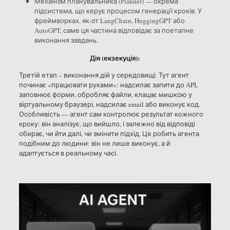
Механізм планувальника (Planner) — окрема
підсистема, що керує процесом генерації кроків. У
фреймворках, як-от LangChain, HuggingGPT або
AutoGPT, саме ця частина відповідає за поетапне
виконання завдань.
Дія (екзекуція):
Третій етап – виконання дій у середовищі. Тут агент
починає «працювати руками»: надсилає запити до API,
заповнює форми, обробляє файли, клацає мишкою у
віртуальному браузері, надсилає email або виконує код.
Особливість — агент сам контролює результат кожного
кроку: він аналізує, що вийшло, і залежно від відповіді
обирає, чи йти далі, чи змінити підхід. Це робить агента
подібним до людини: він не лише виконує, а й
адаптується в реальному часі.