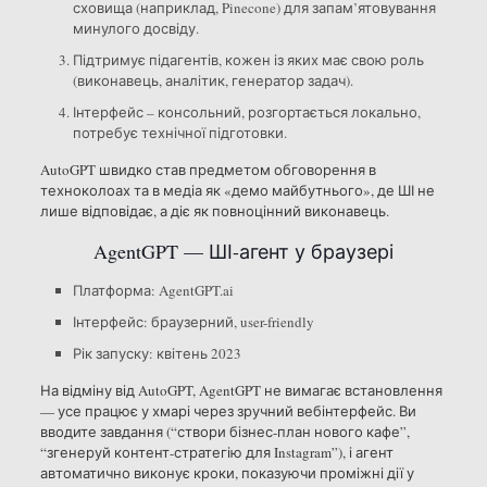
сховища (наприклад, Pinecone) для запам’ятовування
минулого досвіду.
Підтримує підагентів, кожен із яких має свою роль
(виконавець, аналітик, генератор задач).
Інтерфейс – консольний, розгортається локально,
потребує технічної підготовки.
AutoGPT швидко став предметом обговорення в
техноколоах та в медіа як «демо майбутнього», де ШІ не
лише відповідає, а діє як повноцінний виконавець.
AgentGPT — ШІ-агент у браузері
Платформа: AgentGPT.ai
Інтерфейс: браузерний, user-friendly
Рік запуску: квітень 2023
На відміну від AutoGPT, AgentGPT не вимагає встановлення
— усе працює у хмарі через зручний вебінтерфейс. Ви
вводите завдання (“створи бізнес-план нового кафе”,
“згенеруй контент-стратегію для Instagram”), і агент
автоматично виконує кроки, показуючи проміжні дії у