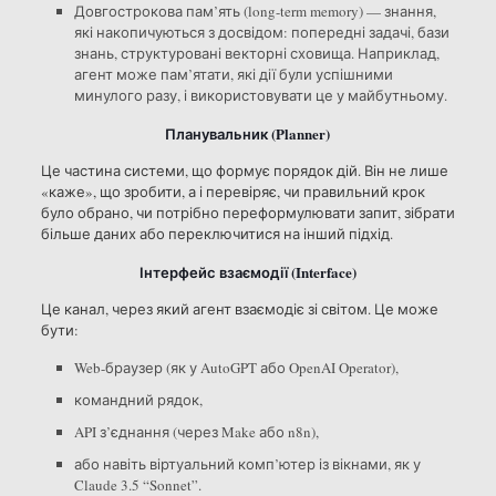
Довгострокова пам’ять (long-term memory) — знання,
які накопичуються з досвідом: попередні задачі, бази
знань, структуровані векторні сховища. Наприклад,
агент може пам’ятати, які дії були успішними
минулого разу, і використовувати це у майбутньому.
Планувальник (Planner)
Це частина системи, що формує порядок дій. Він не лише
«каже», що зробити, а і перевіряє, чи правильний крок
було обрано, чи потрібно переформулювати запит, зібрати
більше даних або переключитися на інший підхід.
Інтерфейс взаємодії (Interface)
Це канал, через який агент взаємодіє зі світом. Це може
бути:
Web-браузер (як у AutoGPT або OpenAI Operator),
командний рядок,
API з’єднання (через Make або n8n),
або навіть віртуальний комп’ютер із вікнами, як у
Claude 3.5 “Sonnet”.