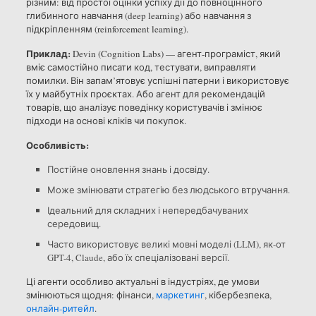
різним: від простої оцінки успіху дії до повноцінного
глибинного навчання (deep learning) або навчання з
підкріпленням (reinforcement learning).
Приклад:
Devin (Cognition Labs) — агент-програміст, який
вміє самостійно писати код, тестувати, виправляти
помилки. Він запам’ятовує успішні патерни і використовує
їх у майбутніх проєктах. Або агент для рекомендацій
товарів, що аналізує поведінку користувачів і змінює
підходи на основі кліків чи покупок.
Особливість:
Постійне оновлення знань і досвіду.
Може змінювати стратегію без людського втручання.
Ідеальний для складних і непередбачуваних
середовищ.
Часто використовує великі мовні моделі (LLM), як-от
GPT-4, Claude, або їх спеціалізовані версії.
Ці агенти особливо актуальні в індустріях, де умови
змінюються щодня: фінанси,
маркетинг
, кібербезпека,
онлайн-ритейл
.