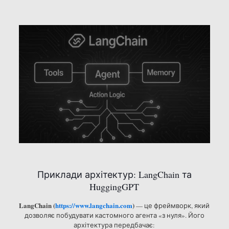
Приклади архітектур: LangChain та
HuggingGPT
LangChain (
https://www.langchain.com
)
— це фреймворк, який
дозволяє побудувати кастомного агента «з нуля». Його
архітектура передбачає: