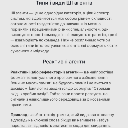
Типи і види ШІ агентів
ШІ агенти — це не однорідна категорія, а цілий спектр
систем, які відрізняються між собою рівнем складності,
автономності та здатністю до навчання. Їх можна
порівняти з працівниками різних спеціальностей: одні
виконують прості команди, інші планують стратегію, треті
— взаємодіють як команда. Нижче розглянемо чотири
основні типи інтелектуальних агентів, які формують кістяк
сучасного AI-підходу.
Реактивні агенти
Реактивні (або рефлекторні) агенти — це
найпростіша
форма інтелектуального програмного забезпечення.
Вони не мають пам’яті, не будують планів і не вчаться з
досвідом. Їхня логіка зводиться до формули: “Отримав
вхід → зробив вихід”. Тобто вони просто реагують на
сигнали з навколишнього середовища за фіксованими
правилами.
Приклад:
чат-бот техпідтримки, який видає заготовлену
відповідь на ключові слова. Якщо ви напишете «забув
пароль», він відповість «натисніть сюди для скидання».