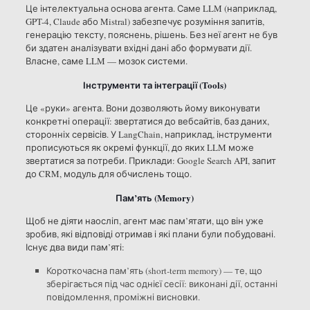
Це інтелектуальна основа агента. Саме LLM (наприклад,
GPT-4, Claude або Mistral) забезпечує розуміння запитів,
генерацію тексту, пояснень, рішень. Без неї агент не був
би здатен аналізувати вхідні дані або формувати дії.
Власне, саме LLM — мозок системи.
Інструменти та інтеграції (Tools)
Це «руки» агента. Вони дозволяють йому виконувати
конкретні операції: звертатися до вебсайтів, баз даних,
сторонніх сервісів. У LangChain, наприклад, інструменти
прописуються як окремі функції, до яких LLM може
звертатися за потреби. Приклади: Google Search API, запит
до CRM, модуль для обчислень тощо.
Пам’ять (Memory)
Щоб не діяти наосліп, агент має пам’ятати, що він уже
зробив, які відповіді отримав і які плани були побудовані.
Існує два види пам’яті:
Короткочасна пам’ять (short-term memory) — те, що
зберігається під час однієї сесії: виконані дії, останні
повідомлення, проміжні висновки.