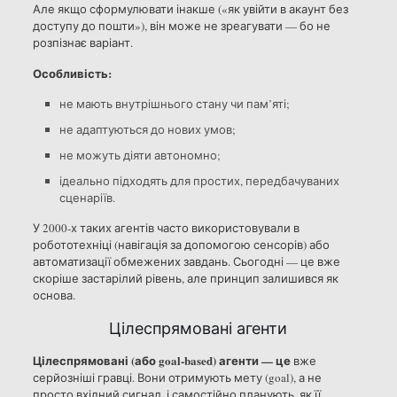
Але якщо сформулювати інакше («як увійти в акаунт без
доступу до пошти»), він може не зреагувати — бо не
розпізнає варіант.
Особливість:
не мають внутрішнього стану чи пам’яті;
не адаптуються до нових умов;
не можуть діяти автономно;
ідеально підходять для простих, передбачуваних
сценаріїв.
У 2000-х таких агентів часто використовували в
робототехніці (навігація за допомогою сенсорів) або
автоматизації обмежених завдань. Сьогодні — це вже
скоріше застарілий рівень, але принцип залишився як
основа.
Цілеспрямовані агенти
Цілеспрямовані (або goal-based) агенти — це
вже
серйозніші гравці. Вони отримують мету (goal), а не
просто вхідний сигнал, і самостійно планують, як її