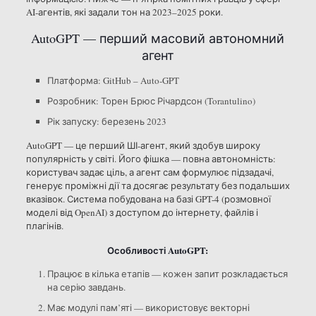
AI-агентів, які задали тон на 2023–2025 роки.
AutoGPT — перший масовий автономний
агент
Платформа: GitHub – Auto-GPT
Розробник: Торен Брюс Річардсон (Torantulino)
Рік запуску: березень 2023
AutoGPT — це перший ШІ-агент, який здобув широку
популярність у світі. Його фішка — повна автономність:
користувач задає ціль, а агент сам формулює підзадачі,
генерує проміжні дії та досягає результату без подальших
вказівок. Система побудована на базі GPT-4 (розмовної
моделі від OpenAI) з доступом до інтернету, файлів і
плагінів.
Особливості AutoGPT:
Працює в кілька етапів — кожен запит розкладається
на серію завдань.
Має модулі пам’яті — використовує векторні