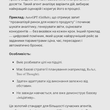
досягти. Такий агент аналізує варіанти дій, вибирає
найкращий сценарій і коригує його в процесі.
Приклад:
AutoGPT (GitHub), що отримує запит
“проаналізуй ринок для нового продукту” і починає
шукати аналітику, генерувати звіти, оцінювати
конкурентів — без вказівок на кожен крок. Інший приклад
— цифровий помічник, який шукає найзручніший рейс за
заданими параметрами (ціна, час, пересадки) і
автоматично бронює.
Особливість:
Вміє розбивати цілі на підцілі.
Має базові стратегії планування (наприклад, ReAct,
Tree of Thought).
Здатен адаптувати хід виконання залежно від
обставин.
Не завжди навчається, але вже демонструє базову
«ініціативу».
Це золотий стандарт для більшості сучасних агентів,