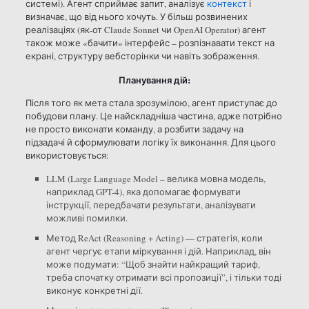
системі). Агент сприймає запит, аналізує
контекст
і
визначає, що від нього хочуть. У більш розвинених
реалізаціях (як-от Claude Sonnet чи OpenAI Operator) агент
також може «бачити» інтерфейс – розпізнавати текст на
екрані, структуру вебсторінки чи навіть зображення.
Планування дій:
Після того як мета стала зрозумілою, агент приступає до
побудови плану. Це найскладніша частина, адже потрібно
не просто виконати команду, а розбити задачу на
підзадачі й сформулювати логіку їх виконання. Для цього
використовується:
LLM (Large Language Model – велика мовна модель,
наприклад GPT-4), яка допомагає формувати
інструкції, передбачати результати, аналізувати
можливі помилки.
Метод ReAct (Reasoning + Acting) — стратегія, коли
агент чергує етапи міркування і дій. Наприклад, він
може подумати: “Щоб знайти найкращий тариф,
треба спочатку отримати всі пропозиції”, і тільки тоді
виконує конкретні дії.