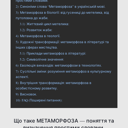
простими словами.
2)
Синоніми слова “Метаморфоза” в українській мові.
3)
Метаморфоза в біології: від гусениці до метелика, від
пуголовка до жаби.
3.1)
Життєвий цикл метелика:
3.2)
Розвиток жаби:
4)
Метаморфоза в геології.
5)
Художні трансформації: метаморфоза в літературі та
інших сферах мистецтва.
5.1)
Приклади метаморфоз в літературі:
5.2)
Символічне значення:
6)
Еволюція винаходів: метаморфози в технологіях.
7)
Суспільні зміни: розуміння метаморфоз в культурному
аспекті.
8)
Внутрішня трансформація: метаморфоза в
особистісному розвитку.
9)
Висновок.
10)
FAQ (Поширені питання):
Що таке МЕТАМОРФОЗА — поняття та
визначення простими словами.