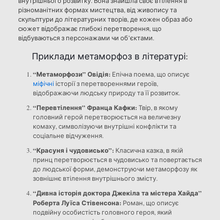
внутрішнього розвитку. Вона знайшла своє втілення в
різноманітних формах мистецтва, від живопису та
скульптури до літературних творів, де кожен образ або
сюжет відображає глибокі перетворення, що
відбуваються з персонажами чи об’єктами.
Приклади метаморфоз в літературі:
“Метаморфози” Овідія:
Епічна поема, що описує
міфічні
історії з перетвореннями героїв,
відображаючи людську природу та її розвиток.
“Перевтілення” Франца Кафки:
Твір, в якому
головний герой перетворюється на величезну
комаху, символізуючи внутрішні конфлікти та
соціальне відчуження.
“Красуня і чудовисько”:
Класична казка, в якій
принц перетворюється в чудовисько та повертається
до людської форми, демонструючи метаморфозу як
зовнішнє втілення внутрішнього змісту.
“Дивна історія доктора Джекіла та містера Хайда”
Роберта Луїса Стівенсона:
Роман, що описує
подвійну особистість головного героя, який