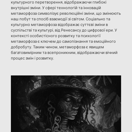
культурного перетворення, відображаючи глибокі
внутрішні зміни. У сфері технологій та інновацій
метаморфоза символізує революційні зміни, що змінюють
наш побут та спосіб взаємодії зі світом. Соціально та
культурно метаморфоза відображає суттєві зміни в
суспільстві та культурі, від Ренесансу до цифрової ери. У
контексті особистісного розвитку та психології
метаморфоза є ключем до самопізнання та емоційного
добробуту. Таким чином, метаморфоза є явищем
багатовимірним та всепроникним, відображаючи вічний
процес змін і розвитку.