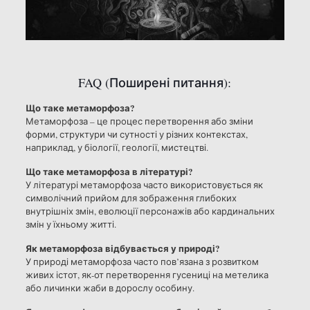
FAQ (Поширені питання):
Що таке метаморфоза?
Метаморфоза – це процес перетворення або зміни
форми, структури чи сутності у різних контекстах,
наприклад, у біології, геології, мистецтві.
Що таке метаморфоза в літературі?
У літературі метаморфоза часто використовується як
символічний прийом для зображення глибоких
внутрішніх змін, еволюції персонажів або кардинальних
змін у їхньому житті.
Як метаморфоза відбувається у природі?
У природі метаморфоза часто пов’язана з розвитком
живих істот, як-от перетворення гусениці на метелика
або личинки жаби в дорослу особину.