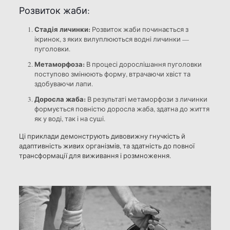
Розвиток жаби:
Стадія личинки:
Розвиток жаби починається з
ікринок, з яких вилуплюються водні личинки —
пуголовки.
Метаморфоза:
В процесі дорослішання пуголовки
поступово змінюють форму, втрачаючи хвіст та
здобуваючи лапи.
Доросла жаба:
В результаті метаморфози з личинки
формується повністю доросла жаба, здатна до життя
як у воді, так і на суші.
Ці приклади демонструють дивовижну гнучкість й
адаптивність живих організмів, та здатність до повної
трансформації для виживання і розмноження.