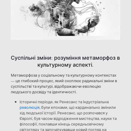
Суспільні зміни: розуміння метаморфоз в
культурному аспекті.
Метаморфоза у соціальному та культурному контекстах
— це глибокий процес, який охоплює радикальні зміни в
суспільстві та культурі, відображаючи еволюцію
людського досвіду та ідентичності.
Історичні періоди, як Ренесанс та Індустріальна
революція
, були епохами, що кардинально змінили
хід людської історії. Ренесанс, що розпочався у
Європі, був часом відродження мистецтва, науки та
філософії, поклавши кінець середньовічному
світогляду та започаткувавши новий погляд на