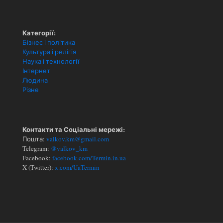
Категорії:
Бізнес і політика
Культура і релігія
Наука і технології
Інтернет
Людина
Різне
Контакти та Соціальні мережі:
Пошта:
valkov.km@gmail.com
Telegram:
@valkov_km
Facebook:
facebook.com/Termin.in.ua
X (Twitter):
x.com/UaTermin