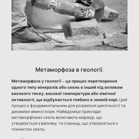
Метаморфоза в геології.
Метаморфоза у геології – це процес перетворення
одного типу мінералів або скель в інший під впливом
високого тиску, високої температури або хімічної
активності, що відбувається глибоко в земній корі.
Цей
процес є фундаментальним для розуміння циклічності та
динаміки земної кори. Найвідоміші приклади
метаморфічних скель включають мармур, що
утворюється з вапняку, та сланець, що утворюється з
глинистих скель: