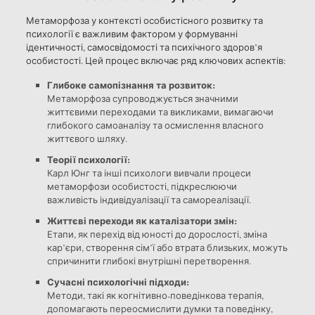
Метаморфоза у контексті особистісного розвитку та
психології є важливим фактором у формуванні
ідентичності, самосвідомості та психічного здоров’я
особистості. Цей процес включає ряд ключових аспектів:
Глибоке самопізнання та розвиток:
Метаморфоза супроводжується значними
життєвими переходами та викликами, вимагаючи
глибокого самоаналізу та осмислення власного
життєвого шляху.
Теорії психології:
Карл Юнг та інші психологи вивчали процеси
метаморфози особистості, підкреслюючи
важливість індивідуалізації та самореалізації.
Життєві переходи як каталізатори змін:
Етапи, як перехід від юності до дорослості, зміна
кар’єри, створення сім’ї або втрата близьких, можуть
спричинити глибокі внутрішні перетворення.
Сучасні психологічні підходи:
Методи, такі як когнітивно-поведінкова терапія,
допомагають переосмислити думки та поведінку,