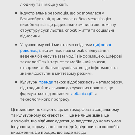
людину та її місце у світі.
Індустріальна революція, що розпочалася у
Великобританії, принесла з собою механізацію
виробництва, що радикально змінила економічну
структуру суспільства, спосіб життя та соціальні
відносини.
У сучасному світі ми стаємо свідками
цифрової
революції
, яка змінює наш спосіб спілкування,
ведення бізнесу та взаємодії з інформацією. Цифрові
технології, як інтернет та мобільний зв’язок,
створили глобальне суспільство, де інформація та
знання доступні в миттєвому режимі.
Культурні
тренди
також відображають метаморфозу:
від традиційних звичаїв до сучасних практик, що
формуються під впливом
глобалізації
та
технологічного прогресу.
Ці приклади показують, що метаморфоза в соціальному
та культурному контекстах — це не лише зміна, це
еволюція, що відбиває адаптацію людства до нових умов
існування, формування нових ідей, відносин та способів
вираження. Це процес, що веде нас до