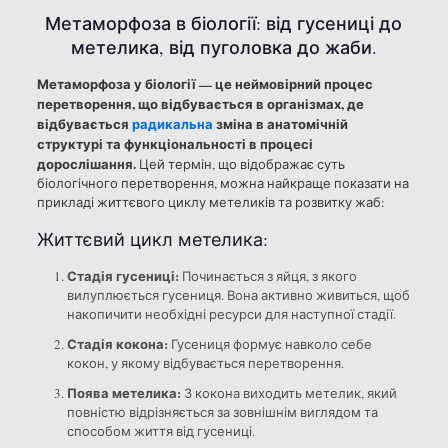
Метаморфоза в біології: від гусениці до
метелика, від пуголовка до жаби.
Метаморфоза у біології — це неймовірний процес
перетворення, що відбувається в організмах, де
відбувається
радикальна
зміна в анатомічній
структурі та функціональності в процесі
дорослішання.
Цей термін, що відображає суть
біологічного перетворення, можна найкраще показати на
прикладі життєвого циклу метеликів та розвитку жаб:
Життєвий цикл метелика:
Стадія гусениці:
Починається з яйця, з якого
вилуплюється гусениця. Вона активно живиться, щоб
накопичити необхідні ресурси для наступної стадії.
Стадія кокона:
Гусениця формує навколо себе
кокон, у якому відбувається перетворення.
Поява метелика:
З кокона виходить метелик, який
повністю відрізняється за зовнішнім виглядом та
способом життя від гусениці.