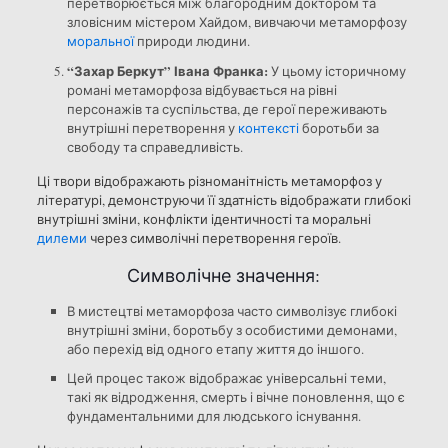
перетворюється між благородним доктором та
зловісним містером Хайдом, вивчаючи метаморфозу
моральної
природи людини.
“Захар Беркут” Івана Франка:
У цьому історичному
романі метаморфоза відбувається на рівні
персонажів та суспільства, де герої переживають
внутрішні перетворення у
контексті
боротьби за
свободу та справедливість.
Ці твори відображають різноманітність метаморфоз у
літературі, демонструючи її здатність відображати глибокі
внутрішні зміни, конфлікти ідентичності та моральні
дилеми
через символічні перетворення героїв.
Символічне значення:
В мистецтві метаморфоза часто символізує глибокі
внутрішні зміни, боротьбу з особистими демонами,
або перехід від одного етапу життя до іншого.
Цей процес також відображає універсальні теми,
такі як відродження, смерть і вічне поновлення, що є
фундаментальними для людського існування.