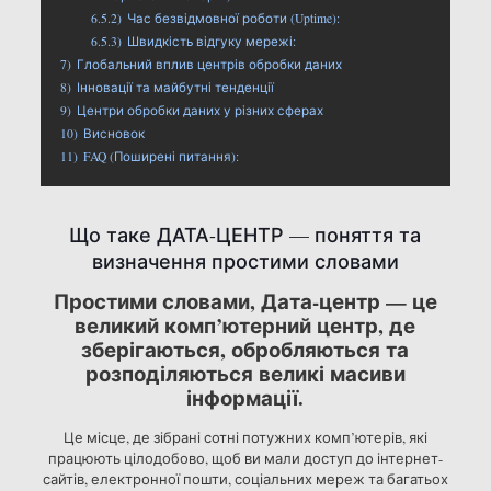
6.5.2)
Час безвідмовної роботи (Uptime):
6.5.3)
Швидкість відгуку мережі:
7)
Глобальний вплив центрів обробки даних
8)
Інновації та майбутні тенденції
9)
Центри обробки даних у різних сферах
10)
Висновок
11)
FAQ (Поширені питання):
Що таке ДАТА-ЦЕНТР — поняття та
визначення простими словами
Простими словами, Дата-центр — це
великий комп’ютерний центр, де
зберігаються, обробляються та
розподіляються великі масиви
інформації.
Це місце, де зібрані сотні потужних комп’ютерів, які
працюють цілодобово, щоб ви мали доступ до інтернет-
сайтів, електронної пошти, соціальних мереж та багатьох