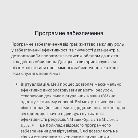
Програмне забезпечення
Програмне забезпечення відіграє життєво важливу роль
у забезпеченні ефективності та гнучкості дата-центрів,
дозволяючи їм впоратися з великим обсягом даних та
складністю обчислень. Для цього використовуються
різноманітні типи програмного забезпечення, кожен з
яких служить певній меті.
Віртуалізація:
Цей процес дозволяє максимально
ефективно використовувати апаратні ресурси,
створюючи декілька віртуальних машин (ВМ) на
одному фізичному сервері. ВМ можуть виконувати
різні операційні системи та додатки незалежно одна
від одної, що значно підвищує гнучкість та
ефективність ресурсів. VMware vSphere та Microsoft
Hyper-V — це приклади відомого програмного
забезпечення для віртуалізації, які дозволяють не
тільки створювати та керувати віртуальними