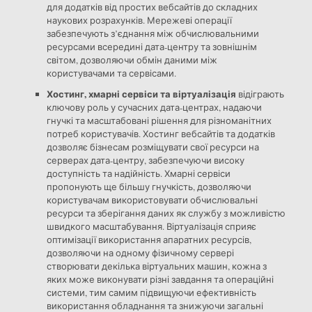
для додатків від простих вебсайтів до складних
наукових розрахунків. Мережеві операції
забезпечують з’єднання між обчислювальними
ресурсами всередині дата-центру та зовнішнім
світом, дозволяючи обмін даними між
користувачами та сервісами.
Хостинг, хмарні сервіси та віртуалізація
відіграють
ключову роль у сучасних дата-центрах, надаючи
гнучкі та масштабовані рішення для різноманітних
потреб користувачів. Хостинг вебсайтів та додатків
дозволяє бізнесам розміщувати свої ресурси на
серверах дата-центру, забезпечуючи високу
доступність та надійність. Хмарні сервіси
пропонують ще більшу гнучкість, дозволяючи
користувачам використовувати обчислювальні
ресурси та зберігання даних як службу з можливістю
швидкого масштабування. Віртуалізація сприяє
оптимізації використання апаратних ресурсів,
дозволяючи на одному фізичному сервері
створювати декілька віртуальних машин, кожна з
яких може виконувати різні завдання та операційні
системи, тим самим підвищуючи ефективність
використання обладнання та знижуючи загальні