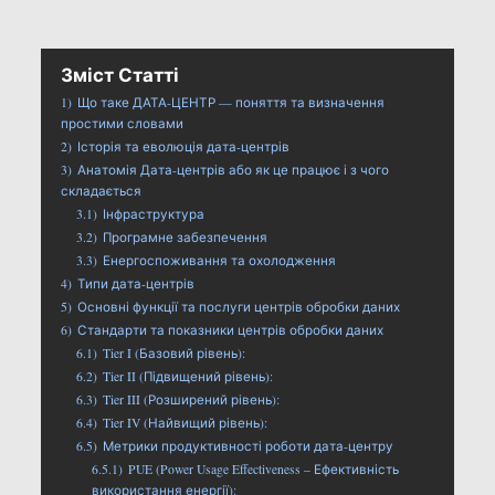
Зміст Статті
1)
Що таке ДАТА-ЦЕНТР — поняття та визначення
простими словами
2)
Історія та еволюція дата-центрів
3)
Анатомія Дата-центрів або як це працює і з чого
складається
3.1)
Інфраструктура
3.2)
Програмне забезпечення
3.3)
Енергоспоживання та охолодження
4)
Типи дата-центрів
5)
Основні функції та послуги центрів обробки даних
6)
Стандарти та показники центрів обробки даних
6.1)
Tier I (Базовий рівень):
6.2)
Tier II (Підвищений рівень):
6.3)
Tier III (Розширений рівень):
6.4)
Tier IV (Найвищий рівень):
6.5)
Метрики продуктивності роботи дата-центру
6.5.1)
PUE (Power Usage Effectiveness – Ефективність
використання енергії):