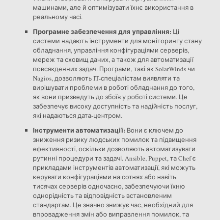
машинами, але й оптимізувати їхнє використання в
реальному часі.
Програмне забезпечення для управління:
Ці
системи надають інструменти для моніторингу стану
обладнання, управління конфігураціями серверів,
мереж та сховищ даних, а також для автоматизації
повсякденних задач. Програми, такі як SolarWinds чи
Nagios, дозволяють IT-спеціалістам виявляти та
вирішувати проблеми в роботі обладнання до того,
як вони призведуть до збоїв у роботі системи. Це
забезпечує високу доступність та надійність послуг,
які надаються дата-центром.
Інструменти автоматизації:
Вони є ключем до
зниження ризику людських помилок та підвищення
ефективності, оскільки дозволяють автоматизувати
рутинні процедури та задачі. Ansible, Puppet, та Chef є
прикладами інструментів автоматизації, які можуть
керувати конфігураціями на сотнях або навіть
тисячах серверів одночасно, забезпечуючи їхню
однорідність та відповідність встановленим
стандартам. Це значно знижує час, необхідний для
впровадження змін або виправлення помилок, та