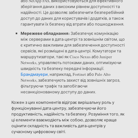
або NetApp FAS, використовуються для ефективного
зберігання даних з високим рівнем доступності та
надійності. Це дозволяє забезпечити безперебійний
доступ до даних для користувачів і додатків, а також
гарантувати їх безпеку від втрати або пошкодження.
Мережеве обладнання:
Забезпечує комунікацію
між серверами в дата-центрі та зовнішнім світом, що
є критично важливим для забезпечення доступності
сервісів, які розміщені в дата-центрі. Комутатори та
маршрутизатори, такі як Cisco Nexus або Juniper
Networks, управляють потоками даних, оптимізуючи
швидкість та безпеку передачі інформації.
Брандмауери
, наприклад, Fortinet або Palo Alto
Networks, забезпечують захист від зовнішніх загроз,
фільтруючи трафік та запобігаючи
несанкціонованому доступу до даних.
Кожен з цих компонентів відіграє вирішальну роль у
функціонуванні дата-центру, забезпечуючи його
продуктивність, надійність та безпеку. Розуміння того, як
ці елементи взаємодіють між собою, дозволяє краще
оцінити складність та важливість дата-центрів у
сучасному цифровому світі.