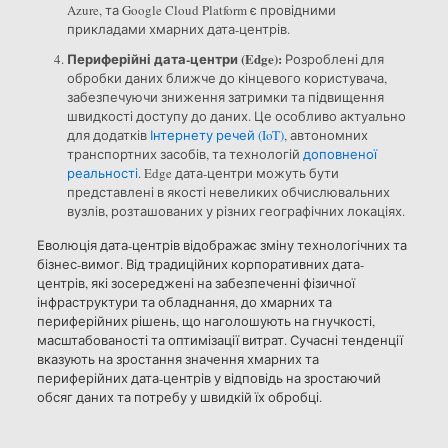
Azure, та Google Cloud Platform є провідними
прикладами хмарних дата-центрів.
Периферійні дата-центри (Edge):
Розроблені для
обробки даних ближче до кінцевого користувача,
забезпечуючи зниження затримки та підвищення
швидкості доступу до даних. Це особливо актуально
для додатків
Інтернету речей (IoT)
, автономних
транспортних засобів, та технологій
доповненої
реальності
. Edge дата-центри можуть бути
представлені в якості невеликих обчислювальних
вузлів, розташованих у різних географічних локаціях.
Еволюція дата-центрів відображає зміну технологічних та
бізнес-вимог. Від традиційних корпоративних дата-
центрів, які зосереджені на забезпеченні фізичної
інфраструктури та обладнання, до хмарних та
периферійних рішень, що наголошують на гнучкості,
масштабованості та оптимізації витрат. Сучасні тенденції
вказують на зростання значення хмарних та
периферійних дата-центрів у відповідь на зростаючий
обсяг даних та потребу у швидкій їх обробці.