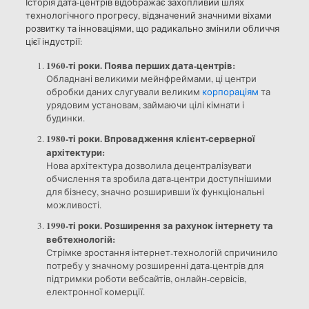
Історія дата-центрів відображає захопливий шлях
технологічного прогресу, відзначений значними віхами
розвитку та інноваціями, що радикально змінили обличчя
цієї індустрії:
1960-ті роки. Поява перших дата-центрів:
Обладнані великими мейнфреймами, ці центри
обробки даних слугували великим
корпораціям
та
урядовим установам, займаючи цілі кімнати і
будинки.
1980-ті роки. Впровадження клієнт-серверної
архітектури:
Нова архітектура дозволила децентралізувати
обчислення та зробила дата-центри доступнішими
для бізнесу, значно розширивши їх функціональні
можливості.
1990-ті роки. Розширення за рахунок інтернету та
вебтехнологій:
Стрімке зростання інтернет-технологій спричинило
потребу у значному розширенні дата-центрів для
підтримки роботи вебсайтів, онлайн-сервісів,
електронної комерції.