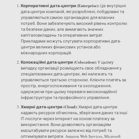
Корпоративні дата-центри (Enterprise):
Це внутрішні
дата-центри компаній, які розроблені, побудовані та
управляються самою організацією для власних
потреб. Вони забезпечують високий рівень контролю
та безпеки даних, але вимагають значних
капіталовкладень та оперативних витрат.
Прикладами можуть слугувати корпоративні дата-
центри великих фінансових установ або
міжнародних корпорацій.
Колокаційні дата-центри (Colocation):
У цьому
випадку організації розміщують своє обладнання у
спеціалізованих дата-центрах, які належать та
управляються третьою стороною. Клієнти платять за
простір, енергоспоживання та охолодження,
одержуючи при цьому переваги високонадійної
інфраструктури та професійного управління.
Хмарні дата-центри (Cloud):
Хмарні дата-центри
надають ресурси обчислень, зберігання даних та інші
ІТ-послуги через інтернет на основі платежу за
використання. Вони дозволяють організаціям
масштабувати ресурси залежно від потреб та
оптимізувати витрати. Amazon Web Services, Microsoft