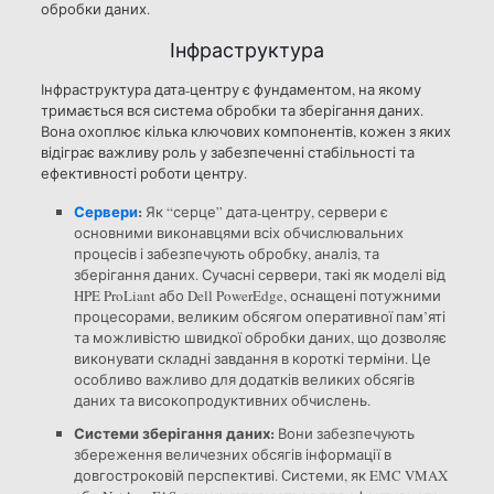
обробки даних.
Інфраструктура
Інфраструктура дата-центру є фундаментом, на якому
тримається вся система обробки та зберігання даних.
Вона охоплює кілька ключових компонентів, кожен з яких
відіграє важливу роль у забезпеченні стабільності та
ефективності роботи центру.
Сервери
:
Як “серце” дата-центру, сервери є
основними виконавцями всіх обчислювальних
процесів і забезпечують обробку, аналіз, та
зберігання даних. Сучасні сервери, такі як моделі від
HPE ProLiant або Dell PowerEdge, оснащені потужними
процесорами, великим обсягом оперативної пам’яті
та можливістю швидкої обробки даних, що дозволяє
виконувати складні завдання в короткі терміни. Це
особливо важливо для додатків великих обсягів
даних та високопродуктивних обчислень.
Системи зберігання даних:
Вони забезпечують
збереження величезних обсягів інформації в
довгостроковій перспективі. Системи, як EMC VMAX