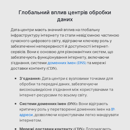
Глобальний вплив центрів обробки
даних
Дата-центри мають значний вплив на глобальну
інфраструктуру інтернету та стали невід’ємною частиною
сучасного цифрового світу, відіграючи ключову роль у
забезпеченні неперервності й доступності інтернет-
сервісів. Вони є основою для різноманітних систем, що
забезпечують функціонування інтернету, включаючи
з’єднання, системи
доменних імен (DNS)
та мережі
доставки контенту (CDN).
З’єднання:
Дата-центри є вузловими точками для
обробки та передачі даних, забезпечуючи
високошвидкісне з’єднання між користувачами та
інтернет-ресурсами по всьому світу.
Системи доменних імен (DNS):
Вони відіграють
критичну роль у перетворенні доменних імен на
IP-
адреси
, дозволяючи користувачам легко мандрувати
інтернетом.
Мережі доставки контенту (CDN):
Допомагають