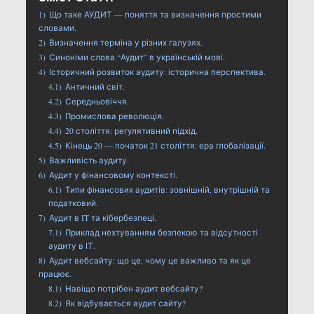
1)
Що таке АУДИТ — поняття та визначення простими
словами.
2)
Визначення терміна у різних галузях.
3)
Синоніми слова “Аудит” в українській мові.
4)
Історичний розвиток аудиту: історична перспектива.
4.1)
Античний світ.
4.2)
Середньовіччя.
4.3)
Промислова революція.
4.4)
20 століття: регулятивний підхід.
4.5)
Кінець 20 — початок 21 століття: ера глобалізації.
5)
Важливість аудиту.
6)
Аудит у фінансовому контексті.
6.1)
Типи фінансових аудитів: зовнішній, внутрішній та
податковий.
7)
Аудит в IT та кібербезпеці.
7.1)
Приклад нехтуванням безпекою та відсутності
аудиту в ІТ.
8)
Аудит вебсайту: що це, чому це важливо та як це
працює.
8.1)
Навіщо потрібен аудит вебсайту?
8.2)
Як відбувається аудит сайту?