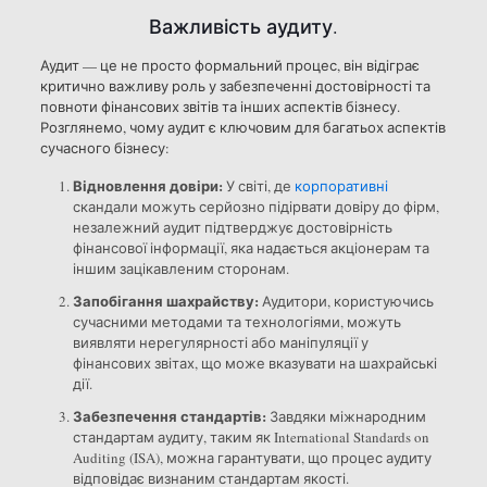
Важливість аудиту.
Аудит — це не просто формальний процес, він відіграє
критично важливу роль у забезпеченні достовірності та
повноти фінансових звітів та інших аспектів бізнесу.
Розглянемо, чому аудит є ключовим для багатьох аспектів
сучасного бізнесу:
Відновлення довіри:
У світі, де
корпоративні
скандали можуть серйозно підірвати довіру до фірм,
незалежний аудит підтверджує достовірність
фінансової інформації, яка надається акціонерам та
іншим зацікавленим сторонам.
Запобігання шахрайству:
Аудитори, користуючись
сучасними методами та технологіями, можуть
виявляти нерегулярності або маніпуляції у
фінансових звітах, що може вказувати на шахрайські
дії.
Забезпечення стандартів:
Завдяки міжнародним
стандартам аудиту, таким як International Standards on
Auditing (ISA), можна гарантувати, що процес аудиту
відповідає визнаним стандартам якості.