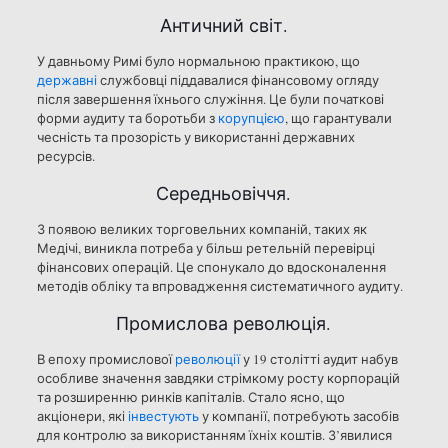
Античний світ.
У давньому Римі було нормальною практикою, що
державні
службовці піддавалися фінансовому огляду
після завершення їхнього служіння. Це були початкові
форми аудиту та боротьби з
корупцією
, що гарантували
чесність та прозорість у використанні державних
ресурсів.
Середньовіччя.
З появою великих торговельних компаній, таких як
Медічі, виникла потреба у більш ретельній перевірці
фінансових операцій. Це спонукало до вдосконалення
методів обліку та впровадження систематичного аудиту.
Промислова революція.
В епоху промислової
революції
у 19 столітті аудит набув
особливе значення завдяки стрімкому росту корпорацій
та розширенню ринків капіталів. Стало ясно, що
акціонери, які
інвестують
у компанії, потребують засобів
для контролю за використанням їхніх коштів. З’явилися