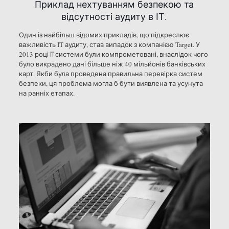
Приклад нехтуванням безпекою та
відсутності аудиту в ІТ.
Один із найбільш відомих прикладів, що підкреслює
важливість IT аудиту, став випадок з компанією Target. У
2013 році її системи були компрометовані, внаслідок чого
було викрадено дані більше ніж 40 мільйонів банківських
карт. Якби була проведена правильна перевірка систем
безпеки, ця проблема могла б бути виявлена та усунута
на ранніх етапах.