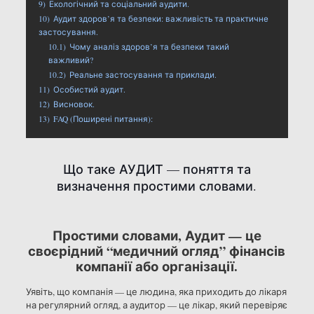
9)
Екологічний та соціальний аудити.
10)
Аудит здоров’я та безпеки: важливість та практичне
застосування.
10.1)
Чому аналіз здоров’я та безпеки такий
важливий?
10.2)
Реальне застосування та приклади.
11)
Особистий аудит.
12)
Висновок.
13)
FAQ (Поширені питання):
Що таке АУДИТ — поняття та
визначення простими словами.
Простими словами, Аудит — це
своєрідний “медичний огляд” фінансів
компанії або організації.
Уявіть, що компанія — це людина, яка приходить до лікаря
на регулярний огляд, а аудитор — це лікар, який перевіряє