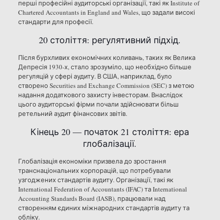
перші професійні аудиторські організації, такі як Institute of
Chartered Accountants in England and Wales, що задали високі
стандарти для професії.
20 століття: регулятивний підхід.
Після бурхливих економічних коливань, таких як Велика
Депресія 1930-х, стало зрозуміло, що необхідно більше
регуляцій у сфері аудиту. В США, наприклад, було
створено Securities and Exchange Commission (SEC) з метою
надання додаткового захисту інвесторам. Внаслідок
цього аудиторські фірми почали здійснювати більш
ретельний аудит фінансових звітів.
Кінець 20 — початок 21 століття: ера
глобалізації.
Глобалізація економіки призвела до зростання
транснаціональних корпорацій, що потребували
узгоджених стандартів аудиту. Організації, такі як
International Federation of Accountants (IFAC) та International
Accounting Standards Board (IASB), працювали над
створенням єдиних міжнародних стандартів аудиту та
обліку.