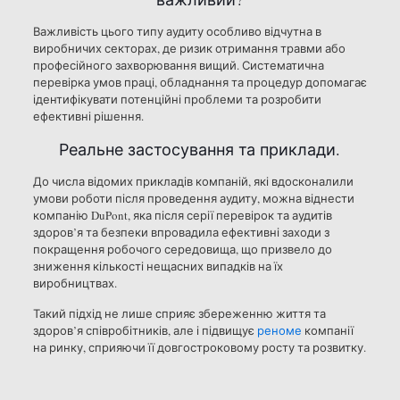
Важливість цього типу аудиту особливо відчутна в
виробничих секторах, де ризик отримання травми або
професійного захворювання вищий. Систематична
перевірка умов праці, обладнання та процедур допомагає
ідентифікувати потенційні проблеми та розробити
ефективні рішення.
Реальне застосування та приклади.
До числа відомих прикладів компаній, які вдосконалили
умови роботи після проведення аудиту, можна віднести
компанію DuPont, яка після серії перевірок та аудитів
здоров’я та безпеки впровадила ефективні заходи з
покращення робочого середовища, що призвело до
зниження кількості нещасних випадків на їх
виробництвах.
Такий підхід не лише сприяє збереженню життя та
здоров’я співробітників, але і підвищує
реноме
компанії
на ринку, сприяючи її довгостроковому росту та розвитку.