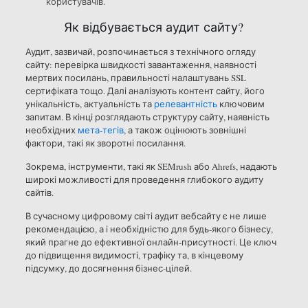
користувачів.
Як відбувається аудит сайту?
Аудит, зазвичай, розпочинається з технічного огляду
сайту: перевірка швидкості завантаження, наявності
мертвих посилань, правильності налаштувань SSL
сертифіката тощо. Далі аналізують контент сайту, його
унікальність, актуальність та
релевантність
ключовим
запитам. В кінці розглядають структуру сайту, наявність
необхідних
мета-тегів
, а також оцінюють зовнішні
фактори, такі як зворотні посилання.
Зокрема, інструменти, такі як SEMrush або Ahrefs, надають
широкі можливості для проведення глибокого аудиту
сайтів.
В сучасному цифровому світі аудит вебсайту є не лише
рекомендацією, а і необхідністю для будь-якого бізнесу,
який прагне до ефективної онлайн-присутності. Це ключ
до підвищення видимості, трафіку та, в кінцевому
підсумку, до досягнення бізнес-цілей.