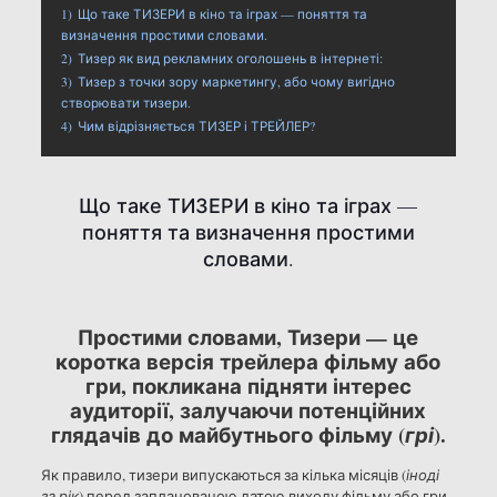
1)
Що таке ТИЗЕРИ в кіно та іграх — поняття та
визначення простими словами.
2)
Тизер як вид рекламних оголошень в інтернеті:
3)
Тизер з точки зору маркетингу, або чому вигідно
створювати тизери.
4)
Чим відрізняється ТИЗЕР і ТРЕЙЛЕР?
Що таке ТИЗЕРИ в кіно та іграх —
поняття та визначення простими
словами.
Простими словами, Тизери — це
коротка версія трейлера фільму або
гри, покликана підняти інтерес
аудиторії, залучаючи потенційних
глядачів до майбутнього фільму (
).
грі
Як правило, тизери випускаються за кілька місяців (
іноді
за рік
) перед запланованою датою виходу фільму або гри.