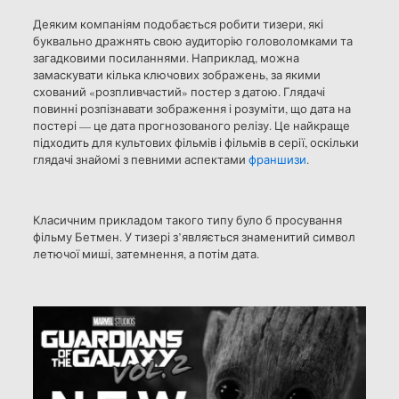
Деяким компаніям подобається робити тизери, які
буквально дражнять свою аудиторію головоломками та
загадковими посиланнями. Наприклад, можна
замаскувати кілька ключових зображень, за якими
схований «розпливчастий» постер з датою. Глядачі
повинні розпізнавати зображення і розуміти, що дата на
постері — це дата прогнозованого релізу. Це найкраще
підходить для культових фільмів і фільмів в серії, оскільки
глядачі знайомі з певними аспектами
франшизи
.
Класичним прикладом такого типу було б просування
фільму Бетмен. У тизері з’являється знаменитий символ
летючої миші, затемнення, а потім дата.