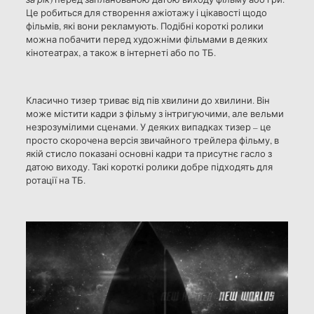
Це робиться для створення ажіотажу і цікавості щодо
фільмів, які вони рекламують. Подібні короткі ролики
можна побачити перед художніми фільмами в деяких
кінотеатрах, а також в інтернеті або по ТБ.
Класично тизер триває від пів хвилини до хвилини. Він
може містити кадри з фільму з інтригуючими, але вельми
незрозумілими сценами. У деяких випадках тизер – це
просто скорочена версія звичайного трейлера фільму, в
якій стисло показані основні кадри та присутнє гасло з
датою виходу. Такі короткі ролики добре підходять для
ротації на ТБ.