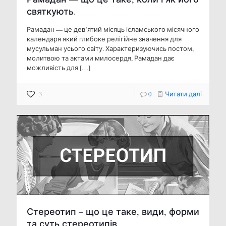
святкують.
Рамадан — це дев’ятий місяць ісламського місячного
календаря який глибоке релігійне значення для
мусульман усього світу. Характеризуючись постом,
молитвою та актами милосердя, Рамадан дає
можливість для
[…]
3
0
Читати далі
Стереотип – що це таке, види, форми
та суть стереотипів.