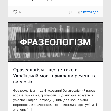
6
0
Читати далі
Фразеологізм – що це таке в
Українській мові, приклади речень та
висловів.
Фразеологізм — це фіксований багатослівний вираз
(фраза, приказка, група слів), що використовується
умовно і наділена традиційним для носіїв мови
переносним значенням, яке неможливо зрозуміти зі
значень
[…]