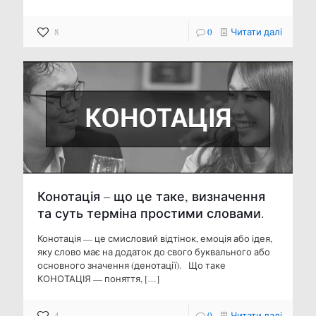
8
0
Читати далі
Конотація – що це таке, визначення
та суть терміна простими словами.
Конотація — це смисловий відтінок, емоція або ідея,
яку слово має на додаток до свого буквального або
основного значення (денотації). Що таке
КОНОТАЦІЯ — поняття,
[…]
4
0
Читати далі