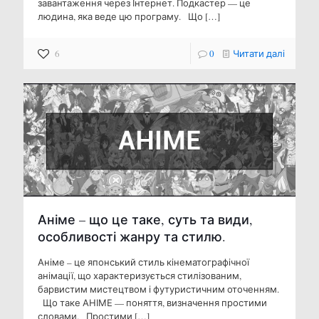
завантаження через Інтернет. Подкастер — це
людина, яка веде цю програму. Що
[…]
6
0
Читати далі
Аніме – що це таке, суть та види,
особливості жанру та стилю.
Аніме – це японський стиль кінематографічної
анімації, що характеризується стилізованим,
барвистим мистецтвом і футуристичним оточенням.
Що таке АНІМЕ — поняття, визначення простими
словами. Простими
[…]