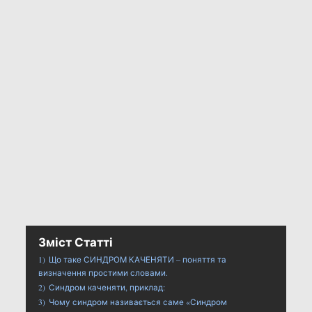
Зміст Статті
1)
Що таке СИНДРОМ КАЧЕНЯТИ – поняття та
визначення простими словами.
2)
Синдром каченяти, приклад:
3)
Чому синдром називається саме «Синдром