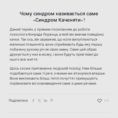
Чому синдром називається саме
«Синдром Каченяти»?
Даний термін, є прямим посиланням до роботи
психолога Конрада Лоренца, в якій він вивчав поведінку
качок. Так ось, він зауважив, що коли вилуплюються
маленькі пташенята, вони сприймають будь-яку першу
побачену рухому річ як свою маму. Саме цей образ
друкується у них в мозку, і вони будуть прив’язані до
нього все життя.
Щось схоже притаманне людській психіці. Нам більше
подобаються саме ті речі, з якими ми зіткнулися вперше.
Вони викликають більш теплі почуття і примушують
порівнювати всі нововведення саме з цими речами.
Поділитися
103