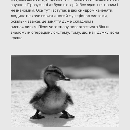
зручно в її розумінні як було в старій. Все здається новим і
незнайомим. Ось тут і вступає в дію синдром каченяти:
людина не хоче вивчати новий функціонал системи,
оскільки вважає це заняття дуже складним і
виснажливим. Після чого знову повертається в більш
знайому їй операційну систему, тому, що, на її думку, вона
краще.