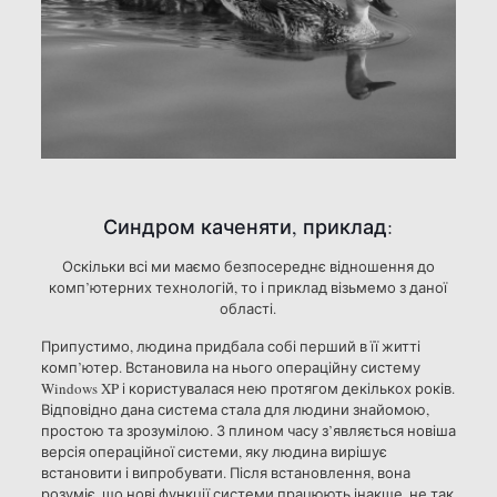
Синдром каченяти, приклад:
Оскільки всі ми маємо безпосереднє відношення до
комп’ютерних технологій, то і приклад візьмемо з даної
області.
Припустимо, людина придбала собі перший в її житті
комп’ютер. Встановила на нього операційну систему
Windows XP і користувалася нею протягом декількох років.
Відповідно дана система стала для людини знайомою,
простою та зрозумілою. З плином часу з’являється новіша
версія операційної системи, яку людина вирішує
встановити і випробувати. Після встановлення, вона
розуміє, що нові функції системи працюють інакше, не так