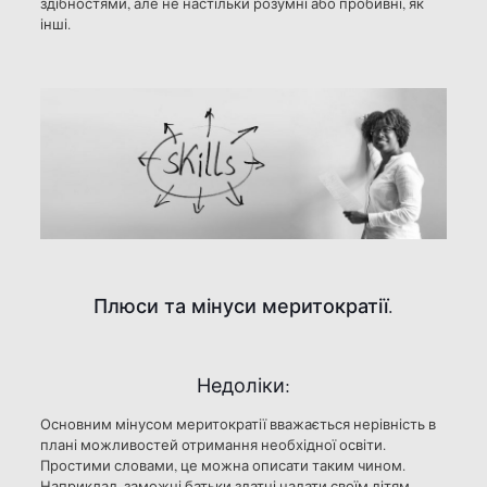
здібностями, але не настільки розумні або пробивні, як
інші.
Плюси та мінуси меритократії.
Недоліки:
Основним мінусом меритократії вважається нерівність в
плані можливостей отримання необхідної освіти.
Простими словами, це можна описати таким чином.
Наприклад, заможні батьки здатні надати своїм дітям