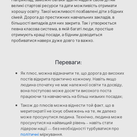
великі стартові ресурси та дати можливість отримати
хорошу освіту. Такої можливості позбавлені діти з бідних
сімей. Дорога до престижних навчальних закладів, в
більшості випадків для них закрита. Так і утворюється
певна класова система, в якій багаті люди, простіше
отримують кращі посади, а бідним доводиться
пробиватися наверх дуже довго та важко.
Переваги:
Як плюс, можна відзначити те, що дорога до високих
постів відкрита практично кожному. Навіть якщо
людина спочатку не має належної освіти та досвіду,
вона поступово може досягти високого поста
працюючи та навчаючись на більш низьких посадах;
Також до плюсів можна віднести той факт, що в
меритократії не існує обмежень на те, як далеко
може просунутися людина. Технічно, людина може
просунутися на найвищий рівень – навіть стати
лідером нації — без необхідності турбуватися про
політичні
міркування.