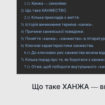
1.1)
Ханжа — синоніми:
2)
Що таке ХАНЖЕСТВО.
2.1)
Кілька прикладів з життя:
3)
Історія виникнення терміна «ханжа».
4)
Причини ханжеської поведінки.
5)
Поняття «ханжа», «ханжество» в літературі
6)
Ключові характеристики ханжества.
6.1)
До ключових рис ханжества можна від
7)
Кілька порад про те, як боротися з ханже
7.1)
Отже, щоб побороти внутрішнього «ха
Що таке ХАНЖА — ви