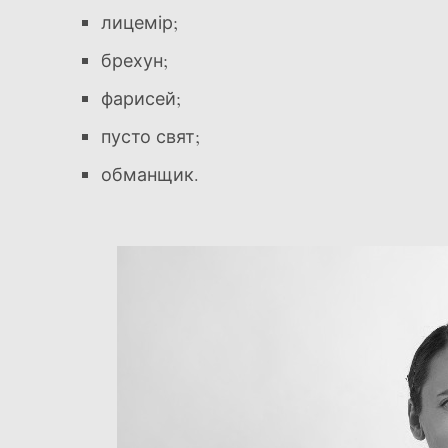
лицемір;
брехун;
фарисей;
пусто свят;
обманщик.