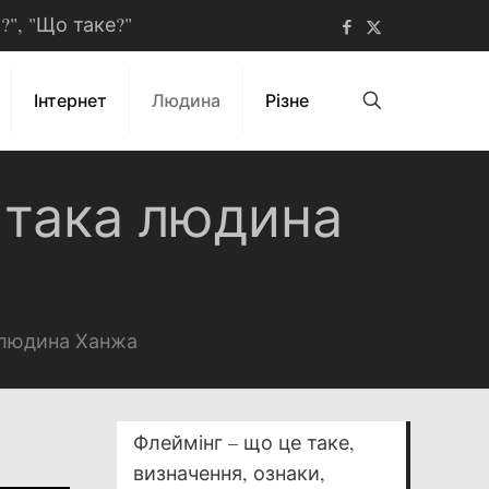
ь?", "Що таке?"
Інтернет
Людина
Різне
 така людина
а людина Ханжа
Флеймінг – що це таке,
визначення, ознаки,