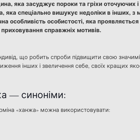
на, яка засуджує пороки та гріхи оточуючих і
а, яка спеціально вишукує недоліки в інших, з
чна особливість особистості, яка проявляється
 приховування справжніх мотивів.
ндивід, що робить спроби підвищити свою значим
иження інших і звеличення себе, своїх кращих яко
а — синоніми:
терміна «ханжа» можна використовувати: