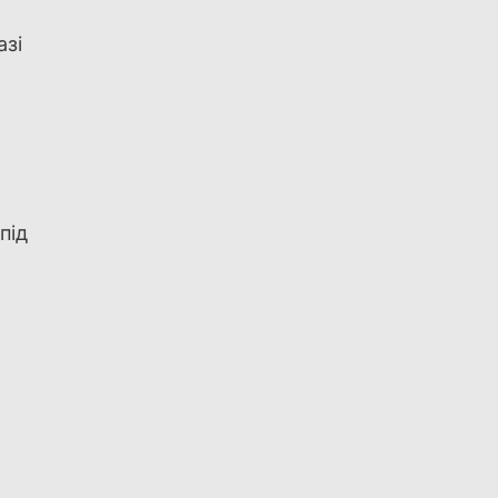
азі
під