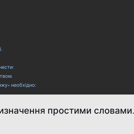
.
нести:
ством.
нжу» необхідно:
значення простими словами