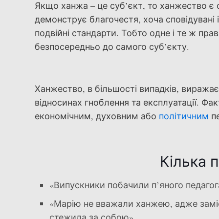
Якщо ханжа – це суб’єкт, то ханжество є
демонструє благочестя, хоча сповідувані і
подвійні стандарти. Тобто одне і те ж пра
безпосередньо до самого суб’єкту.
Ханжество, в більшості випадків, виражає
відносинах гноблення та експлуатації. Ф
економічним, духовним або
політичним
п
Кілька 
«Випускники побачили п’яного педагог
«Марію не вважали ханжею, адже заміс
стежила за собою».