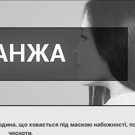
дина, що ховається під маскою набожності, по
чесноти.