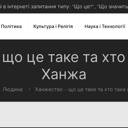
рні в інтернеті запитання типу: "Що це?", "Що значит
і Політика
Культура і Релігія
Наука і Технології
 що це таке та хто
Ханжа
Людина
Ханжество – що це таке та хто так