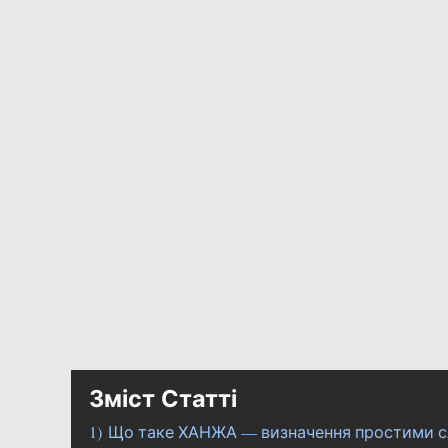
Зміст Статті
1)
Що таке ХАНЖА — визначення простими с