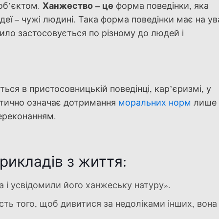
Ханжество – це
 об’єктом.
форма поведінки, яка
деї – чужі людині. Така форма поведінки має на ув
вило застосовується по різному до людей і
ться в пристосовницькій поведінці, кар’єризмі, у
актично означає дотримання
моральних норм
лише 
ереконанням.
прикладів з життя:
а і усвідомили його ханжеську натуру».
ть того, щоб дивитися за недоліками інших, вона