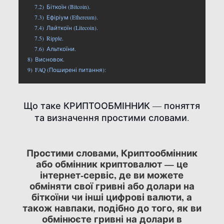
7.2)
Біткоїн (Bitcoin).
7.3)
Ефіріум (Ethereum).
7.4)
Лайткоїн (Litecoin).
7.5)
Ripple.
7.6)
Альткоїни.
8)
Висновок.
9)
FAQ (Поширені питання):
Що таке КРИПТООБМІННИК — поняття
та визначення простими словами.
Простими словами, Криптообмінник
або обмінник криптовалют — це
інтернет-сервіс, де ви можете
обміняти свої гривні або долари на
біткоїни чи інші цифрові валюти, а
також навпаки, подібно до того, як ви
обмінюєте гривні на долари в