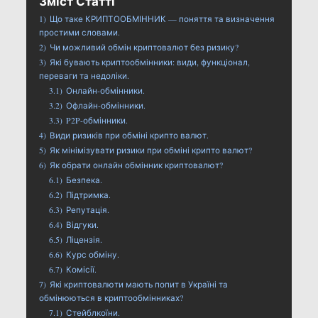
Зміст Статті
1)
Що таке КРИПТООБМІННИК — поняття та визначення
простими словами.
2)
Чи можливий обмін криптовалют без ризику?
3)
Які бувають криптообмінники: види, функціонал,
переваги та недоліки.
3.1)
Онлайн-обмінники.
3.2)
Офлайн-обмінники.
3.3)
P2P-обмінники.
4)
Види ризиків при обміні крипто валют.
5)
Як мінімізувати ризики при обміні крипто валют?
6)
Як обрати онлайн обмінник криптовалют?
6.1)
Безпека.
6.2)
Підтримка.
6.3)
Репутація.
6.4)
Відгуки.
6.5)
Ліцензія.
6.6)
Курс обміну.
6.7)
Комісії.
7)
Які криптовалюти мають попит в Україні та
обмінюються в криптообмінниках?
7.1)
Стейблкоїни.