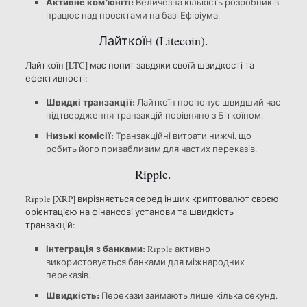
Активне ком’юніті:
Величезна кількість розробників
працює над проєктами на базі Ефіріума.
Лайткоїн (Litecoin).
Лайткоїн [LTC] має попит завдяки своїй швидкості та
ефективності:
Швидкі транзакції:
Лайткоїн пропонує швидший час
підтвердження транзакцій порівняно з Біткоїном.
Низькі комісії:
Транзакційні витрати нижчі, що
робить його привабливим для частих переказів.
Ripple.
Ripple [XRP] вирізняється серед інших криптовалют своєю
орієнтацією на фінансові установи та швидкість
транзакцій:
Інтеграція з банками:
Ripple активно
використовується банками для міжнародних
переказів.
Швидкість:
Перекази займають лише кілька секунд.