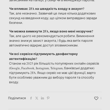
записаними на папері, у сейфі чи в менеджері паролів.
Чи впливає 2FA на швидкість входу в акаунт?
Так, але незначно. Зазвичай це лише кілька додаткових
секунд на введення коду, що цілком виправдано заради
безпеки.
Чи можна вимкнути 2FA, якщо воно мені незручне?
Так, але цього не рекомендується робити. Вимкнення
значно знижує захист акаунта, і будь-яка витік пароля
автоматично відкриє доступ зловмисникам.
Чи всі сервіси підтримують двофакторну
автентифікацію?
Станом на 2025 рік більшість популярних онлайн-сервісів
(Google, Facebook, Instagram, Telegram, банківські додатки)
підтримують 2FA. Якщо сервіс не має цієї функції, варто
бути особливо уважним до вибору пароля та способу
входу.
Поділитися
1