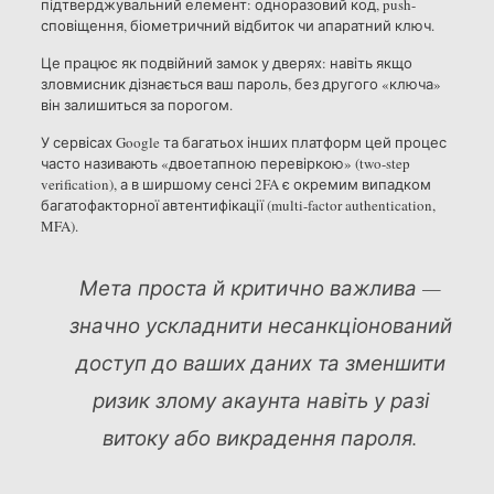
підтверджувальний елемент: одноразовий код, push-
сповіщення, біометричний відбиток чи апаратний ключ.
Це працює як подвійний замок у дверях: навіть якщо
зловмисник дізнається ваш пароль, без другого «ключа»
він залишиться за порогом.
У сервісах Google та багатьох інших платформ цей процес
часто називають «двоетапною перевіркою» (two-step
verification), а в ширшому сенсі 2FA є окремим випадком
багатофакторної автентифікації (multi-factor authentication,
MFA).
Мета проста й критично важлива —
значно ускладнити несанкціонований
доступ до ваших даних та зменшити
ризик злому акаунта навіть у разі
витоку або викрадення пароля.