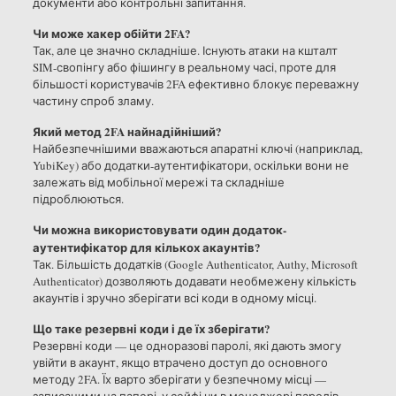
документи або контрольні запитання.
Чи може хакер обійти 2FA?
Так, але це значно складніше. Існують атаки на кшталт
SIM-свопінгу або фішингу в реальному часі, проте для
більшості користувачів 2FA ефективно блокує переважну
частину спроб зламу.
Який метод 2FA найнадійніший?
Найбезпечнішими вважаються апаратні ключі (наприклад,
YubiKey) або додатки-аутентифікатори, оскільки вони не
залежать від мобільної мережі та складніше
підроблюються.
Чи можна використовувати один додаток-
аутентифікатор для кількох акаунтів?
Так. Більшість додатків (Google Authenticator, Authy, Microsoft
Authenticator) дозволяють додавати необмежену кількість
акаунтів і зручно зберігати всі коди в одному місці.
Що таке резервні коди і де їх зберігати?
Резервні коди — це одноразові паролі, які дають змогу
увійти в акаунт, якщо втрачено доступ до основного
методу 2FA. Їх варто зберігати у безпечному місці —