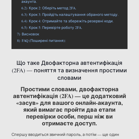
акаунта.
6.2)
Крок 2: Оберіть метод 2FA.
6.3)
Крок 3: Пройдіть налаштування обраного методу.
6.4)
Крок 4: Отримайте та збережіть резервні коди.
6.5)
Крок 5: Перевірте роботу 2FA.
7)
Висновок
8)
FAQ (Поширені питання):
Що таке Двофакторна автентифікація
(2FA) — поняття та визначення простими
словами
Простими словами, двофакторна
автентифікація (2FA) — це додатковий
«засув» для вашого онлайн-акаунта,
який вимагає пройти два етапи
перевірки особи, перш ніж ви
отримаєте доступ.
Спершу вводиться звичний пароль, а потім — ще один