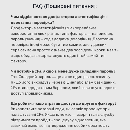
FAQ (Поширені питання):
Чим відрізняється двофакторна автентифікація і
двоетапна перевірка?
Двофакторна автентифікація (2FA) передбачає
використання двох різних типів факторів — наприклад,
пароль (знання) + код з додатка (володіння). Двоетапна
перевірка іноді може бути тим самим, але у деяких
сервісах вона просто означає два послідовні кроки, навіть
якщо обидва використовують один і той самий тип
фактору.
Чи потрібна 2FA, якщо в мене дуже складний пароль?
Так. Складний пароль — це лише один рівень захисту.
Якщо його викрадуть через фішинг або злам бази даних,
2FA стане додатковим бар’єром, який значно ускладнить
доступ зловмисникам.
Що робити, якщо втратив доступ до другого фактору?
Використайте резервні коди, які сервіс пропонує при
налаштуванні 2FA. Якщо їх немає — зверніться в службу
підтримки та пройдіть процедуру відновлення, яка
зазвичай включає підтвердження особи через пошту,