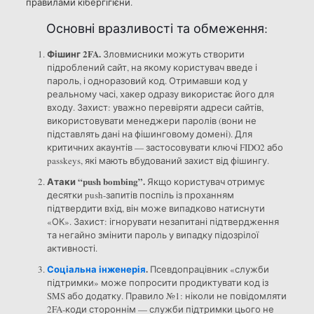
правилами кібергігієни.
Основні вразливості та обмеження:
Фішинг 2FA.
Зловмисники можуть створити
підроблений сайт, на якому користувач введе і
пароль, і одноразовий код. Отримавши код у
реальному часі, хакер одразу використає його для
входу. Захист: уважно перевіряти адреси сайтів,
використовувати менеджери паролів (вони не
підставлять дані на фішинговому домені). Для
критичних акаунтів — застосовувати ключі FIDO2 або
passkeys, які мають вбудований захист від фішингу.
Атаки “push bombing”.
Якщо користувач отримує
десятки push-запитів поспіль із проханням
підтвердити вхід, він може випадково натиснути
«ОК». Захист: ігнорувати незапитані підтвердження
та негайно змінити пароль у випадку підозрілої
активності.
Соціальна інженерія
.
Псевдопрацівник «служби
підтримки» може попросити продиктувати код із
SMS або додатку. Правило №1: ніколи не повідомляти
2FA-коди стороннім — служби підтримки цього не