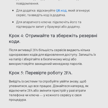
повідомлення.
Для додатка: відскануйте
QR-код
, який згенерує
сервіс, та введіть код із додатка.
Для апаратного ключа: підключіть його та
підтвердьте запит у браузері або додатку.
Крок 4: Отримайте та збережіть резервні
коди.
Після активації 2FA більшість сервісів видають кілька
одноразових кодів для відновлення доступу. Запишіть їх
на папір і зберігайте в безпечному місці або
використовуйте захищений менеджер паролів.
Крок 5: Перевірте роботу 2FA.
Вийдіть із системи та спробуйте увійти знову, щоб
упевнитися, що все працює. Дізнайтеся наперед, як
відключити 2FA або змінити пристрій у разі втрати
телефона чи ключа — у кожного сервісу є своя
процедура.