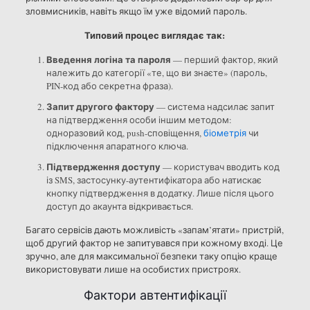
зловмисників, навіть якщо їм уже відомий пароль.
Типовий процес виглядає так:
Введення логіна та пароля
— перший фактор, який
належить до категорії «те, що ви знаєте» (пароль,
PIN-код або секретна фраза).
Запит другого фактору
— система надсилає запит
на підтвердження особи іншим методом:
одноразовий код, push-сповіщення,
біометрія
чи
підключення апаратного ключа.
Підтвердження доступу
— користувач вводить код
із SMS, застосунку-аутентифікатора або натискає
кнопку підтвердження в додатку. Лише після цього
доступ до акаунта відкривається.
Багато сервісів дають можливість «запам’ятати» пристрій,
щоб другий фактор не запитувався при кожному вході. Це
зручно, але для максимальної безпеки таку опцію краще
використовувати лише на особистих пристроях.
Фактори автентифікації