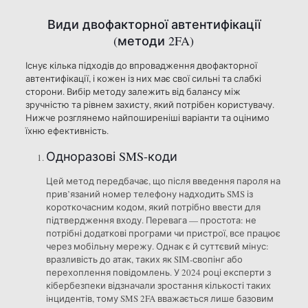
Види двофакторної автентифікації
(методи 2FA)
Існує кілька підходів до впровадження двофакторної
автентифікації, і кожен із них має свої сильні та слабкі
сторони. Вибір методу залежить від балансу між
зручністю та рівнем захисту, який потрібен користувачу.
Нижче розглянемо найпоширеніші варіанти та оцінимо
їхню ефективність.
Одноразові SMS-коди
Цей метод передбачає, що після введення пароля на
прив’язаний номер телефону надходить SMS із
короткочасним кодом, який потрібно ввести для
підтвердження входу. Перевага — простота: не
потрібні додаткові програми чи пристрої, все працює
через мобільну мережу. Однак є й суттєвий мінус:
вразливість до атак, таких як SIM-свопінг або
перехоплення повідомлень. У 2024 році експерти з
кібербезпеки відзначали зростання кількості таких
інцидентів, тому SMS 2FA вважається лише базовим