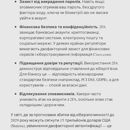
Захист від викрадення паролів.
Навіть якщо
зловмисник отримав ваш пароль, без другого
фактора (коду, ключа чи біометрії) він не зможе
увійти в акаунт.
Фінансова безпека та конфіденційність.
2FA
захищає банківські акаунти, криптогаманці,
корпоративні системи, електронну пошту та
соціальні мережі. У деяких країнах регулятори
вимагають двофакторний захист для фінансових
сервісів і кіберстрахування (інформація Cisco.com).
Підвищення довіри та репутації.
Використання 2FA
демонструє відповідальне ставлення до кібергігієни.
Для бізнесу це — відповідність міжнародним
стандартам безпеки (наприклад, PCI DSS, GDPR), а для
користувачів — спокій за власні дані.
Відлякування зловмисників.
Хакери часто
уникають атак на акаунти з 2FA, оскільки злам стає
складнішим і дорожчим.
У світі, де за прогнозами збитки від кіберзлочинності до
2029 року можуть сягнути 15 трильйонів доларів США
(Statista), увімкнення двофакторної автентифікації — це