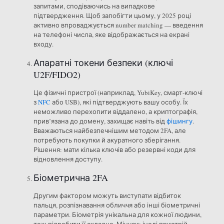
запитами, сподіваючись на випадкове
підтвердження. Щоб запобігти цьому, у 2025 році
активно впроваджується number matching — введення
на телефоні числа, яке відображається на екрані
входу.
Апаратні токени безпеки (ключі
U2F/FIDO2)
Це фізичні пристрої (наприклад, YubiKey, смарт-ключі
з
NFC
або USB), які підтверджують вашу особу. Їх
неможливо перехопити віддалено, а криптографія,
прив’язана до домену, захищає навіть від
фішингу
.
Вважаються найбезпечнішим методом 2FA, але
потребують покупки й акуратного зберігання.
Рішення: мати кілька ключів або резервні коди для
відновлення доступу.
Біометрична 2FA
Другим фактором можуть виступати відбиток
пальця, розпізнавання обличчя або інші біометричні
параметри. Біометрія унікальна для кожної людини,
тож підробити її складно. Мінуси: іноді пристрій