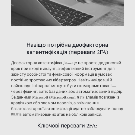
Навіщо потрібна двофакторна
автентифікація (переваги 2FA)
Двофакторна автентифікація — це не просто додатковий
крок при вході в акаунт, а ефективний інструмент для
захисту особистої та фінансової інформації в умовах
постійно зростаючих кіберзагроз. Навіть найдовші й
найскладніші паролі можуть бути скомпрометовані —
через фішинг, витік баз даних або автоматизований підбір.
За даними Microsoft (Microsoft.com), 81% зламів пов’язані з
крадіжкою або зломом паролів, а ввімкнення
багатофакторної автентифікації здатне заблокувати понад
99,9% автоматизованих атак на облікові записи.
Ключові переваги 2FA: