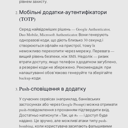
рівнем захисту.
Мобільні додатки-аутентифікатори
(TOTP)
Серед найвідоміших рішень — Google Authenticator,
Duo Mobile, Microsoft Authenticator. Вони генерують
одноразові коди, що діють близько 30 секунд і
створюються офлайн на пристрої, тому їх
неможливо перехопити через мережу. Перевага —
вищий рівень безпеки, ніж SMS. Недолік — ризик
втрати доступу, якщо телефон з додатком загублено,
а резервні коди не збережено. Рекомендація: при
налаштуванні обов’язково генеруйте та зберігайте
backup-коди.
Push-сповіщення в додатку
У сучасних сервісах (наприклад, банківських
застосунках або через Google Prompt) можна отримати
push-повідомлення з проханням підтвердити вхід.
Достатньо натиснути «Так, це я» — і доступ буде
надано. Це зручно, але можливі атаки типу push-
bombing, коли користувача засипають фальшивими