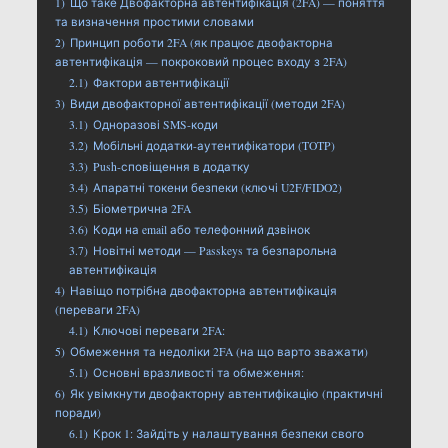
1)
Що таке Двофакторна автентифікація (2FA) — поняття
та визначення простими словами
2)
Принцип роботи 2FA (як працює двофакторна
автентифікація — покроковий процес входу з 2FA)
2.1)
Фактори автентифікації
3)
Види двофакторної автентифікації (методи 2FA)
3.1)
Одноразові SMS-коди
3.2)
Мобільні додатки-аутентифікатори (TOTP)
3.3)
Push-сповіщення в додатку
3.4)
Апаратні токени безпеки (ключі U2F/FIDO2)
3.5)
Біометрична 2FA
3.6)
Коди на email або телефонний дзвінок
3.7)
Новітні методи — Passkeys та безпарольна
автентифікація
4)
Навіщо потрібна двофакторна автентифікація
(переваги 2FA)
4.1)
Ключові переваги 2FA:
5)
Обмеження та недоліки 2FA (на що варто зважати)
5.1)
Основні вразливості та обмеження:
6)
Як увімкнути двофакторну автентифікацію (практичні
поради)
6.1)
Крок 1: Зайдіть у налаштування безпеки свого