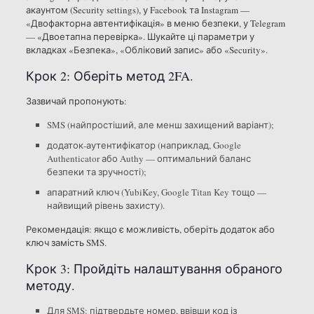
акаунтом (Security settings), у Facebook та Instagram —
«Двофакторна автентифікація» в меню безпеки, у Telegram
— «Двоетапна перевірка». Шукайте ці параметри у
вкладках «Безпека», «Обліковий запис» або «Security».
Крок 2: Оберіть метод 2FA.
Зазвичай пропонують:
SMS (найпростіший, але менш захищений варіант);
додаток-аутентифікатор (наприклад, Google
Authenticator або Authy — оптимальний баланс
безпеки та зручності);
апаратний ключ (YubiKey, Google Titan Key тощо —
найвищий рівень захисту).
Рекомендація: якщо є можливість, оберіть додаток або
ключ замість SMS.
Крок 3: Пройдіть налаштування обраного
методу.
Для SMS: підтвердьте номер, ввівши код із