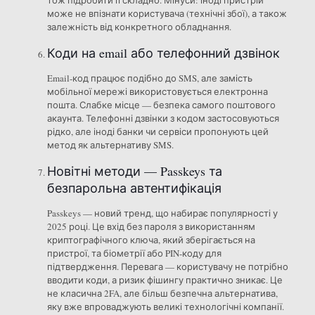
може не впізнати користувача (технічні збої), а також
залежність від конкретного обладнання.
Коди на email або телефонний дзвінок
Email-код працює подібно до SMS, але замість
мобільної мережі використовується електронна
пошта. Слабке місце — безпека самого поштового
акаунта. Телефонні дзвінки з кодом застосовуються
рідко, але іноді банки чи сервіси пропонують цей
метод як альтернативу SMS.
Новітні методи — Passkeys та
безпарольна автентифікація
Passkeys — новий тренд, що набирає популярності у
2025 році. Це вхід без пароля з використанням
криптографічного ключа, який зберігається на
пристрої, та біометрії або PIN-коду для
підтвердження. Перевага — користувачу не потрібно
вводити коди, а ризик фішингу практично зникає. Це
не класична 2FA, але більш безпечна альтернатива,
яку вже впроваджують великі технологічні компанії.