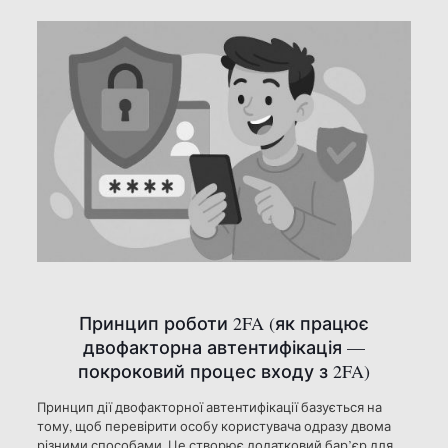
Принцип роботи 2FA (як працює
двофакторна автентифікація —
покроковий процес входу з 2FA)
Принцип дії двофакторної автентифікації базується на
тому, щоб перевірити особу користувача одразу двома
різними способами. Це створює додатковий бар’єр для