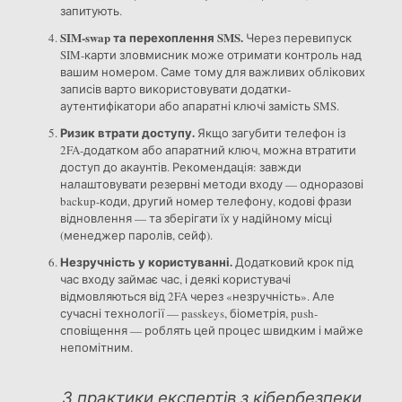
запитують.
SIM-swap та перехоплення SMS.
Через перевипуск
SIM-карти зловмисник може отримати контроль над
вашим номером. Саме тому для важливих облікових
записів варто використовувати додатки-
аутентифікатори або апаратні ключі замість SMS.
Ризик втрати доступу.
Якщо загубити телефон із
2FA-додатком або апаратний ключ, можна втратити
доступ до акаунтів. Рекомендація: завжди
налаштовувати резервні методи входу — одноразові
backup-коди, другий номер телефону, кодові фрази
відновлення — та зберігати їх у надійному місці
(менеджер паролів, сейф).
Незручність у користуванні.
Додатковий крок під
час входу займає час, і деякі користувачі
відмовляються від 2FA через «незручність». Але
сучасні технології — passkeys, біометрія, push-
сповіщення — роблять цей процес швидким і майже
непомітним.
З практики експертів з кібербезпеки