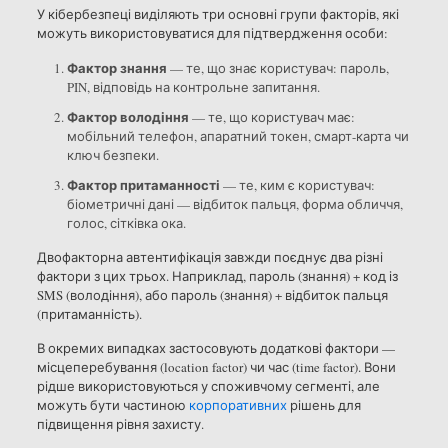
У кібербезпеці виділяють три основні групи факторів, які
можуть використовуватися для підтвердження особи:
Фактор знання
— те, що знає користувач: пароль,
PIN, відповідь на контрольне запитання.
Фактор володіння
— те, що користувач має:
мобільний телефон, апаратний токен, смарт-карта чи
ключ безпеки.
Фактор притаманності
— те, ким є користувач:
біометричні дані — відбиток пальця, форма обличчя,
голос, сітківка ока.
Двофакторна автентифікація завжди поєднує два різні
фактори з цих трьох. Наприклад, пароль (знання) + код із
SMS (володіння), або пароль (знання) + відбиток пальця
(притаманність).
В окремих випадках застосовують додаткові фактори —
місцеперебування (location factor) чи час (time factor). Вони
рідше використовуються у споживчому сегменті, але
можуть бути частиною
корпоративних
рішень для
підвищення рівня захисту.