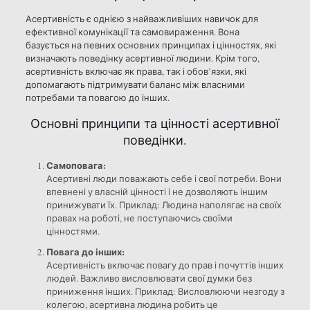
Асертивність є однією з найважливіших навичок для
ефективної комунікації та самовираження. Вона
базується на певних основних принципах і цінностях, які
визначають поведінку асертивної людини. Крім того,
асертивність включає як права, так і обов’язки, які
допомагають підтримувати баланс між власними
потребами та повагою до інших.
Основні принципи та цінності асертивної
поведінки.
Самоповага:
Асертивні люди поважають себе і свої потреби. Вони
впевнені у власній цінності і не дозволяють іншим
принижувати їх. Приклад: Людина наполягає на своїх
правах на роботі, не поступаючись своїми
цінностями.
Повага до інших:
Асертивність включає повагу до прав і почуттів інших
людей. Важливо висловлювати свої думки без
приниження інших. Приклад: Висловлюючи незгоду з
колегою, асертивна людина робить це