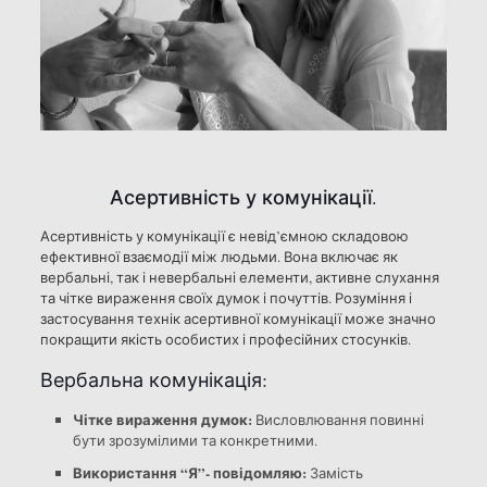
Асертивність у комунікації.
Асертивність у комунікації є невід’ємною складовою
ефективної взаємодії між людьми. Вона включає як
вербальні, так і невербальні елементи, активне слухання
та чітке вираження своїх думок і почуттів. Розуміння і
застосування технік асертивної комунікації може значно
покращити якість особистих і професійних стосунків.
Вербальна комунікація:
Чітке вираження думок:
Висловлювання повинні
бути зрозумілими та конкретними.
Використання “Я”- повідомляю:
Замість