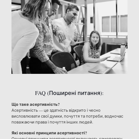
FAQ (Поширені питання):
Що таке асертивність?
Асертивність — це здатність відкрито і чесно
висловлювати свої думки, почуття та потреби, водночас
поважаючи права і почуття інших людей.
Які основні принципи асертивності?
Основні принципи асертивності включають самоповагу,