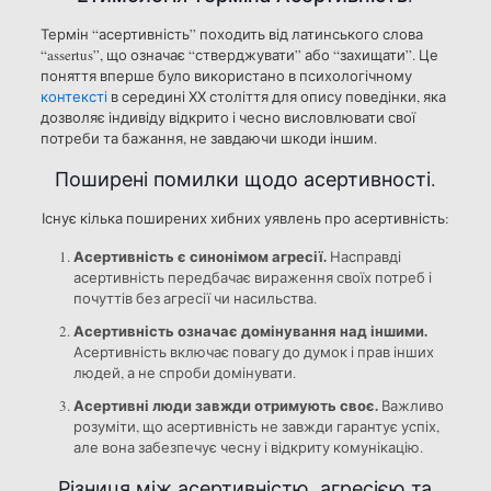
Термін “асертивність” походить від латинського слова
“assertus”, що означає “стверджувати” або “захищати”. Це
поняття вперше було використано в психологічному
контексті
в середині ХХ століття для опису поведінки, яка
дозволяє індивіду відкрито і чесно висловлювати свої
потреби та бажання, не завдаючи шкоди іншим.
Поширені помилки щодо асертивності.
Існує кілька поширених хибних уявлень про асертивність:
Асертивність є синонімом агресії.
Насправді
асертивність передбачає вираження своїх потреб і
почуттів без агресії чи насильства.
Асертивність означає домінування над іншими.
Асертивність включає повагу до думок і прав інших
людей, а не спроби домінувати.
Асертивні люди завжди отримують своє.
Важливо
розуміти, що асертивність не завжди гарантує успіх,
але вона забезпечує чесну і відкриту комунікацію.
Різниця між асертивністю, агресією та