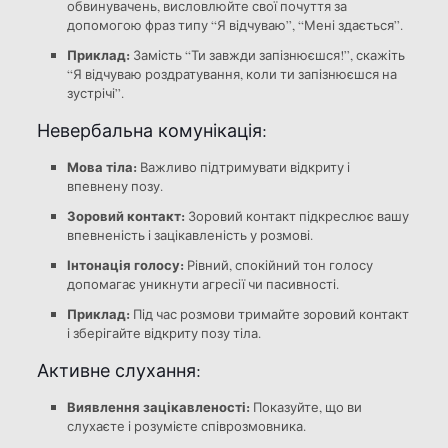
обвинувачень, висловлюйте свої почуття за
допомогою фраз типу “Я відчуваю”, “Мені здається”.
Приклад:
Замість “Ти завжди запізнюєшся!”, скажіть
“Я відчуваю роздратування, коли ти запізнюєшся на
зустрічі”.
Невербальна комунікація:
Мова тіла:
Важливо підтримувати відкриту і
впевнену позу.
Зоровий контакт:
Зоровий контакт підкреслює вашу
впевненість і зацікавленість у розмові.
Інтонація голосу:
Рівний, спокійний тон голосу
допомагає уникнути агресії чи пасивності.
Приклад:
Під час розмови тримайте зоровий контакт
і зберігайте відкриту позу тіла.
Активне слухання:
Виявлення зацікавленості:
Показуйте, що ви
слухаєте і розумієте співрозмовника.