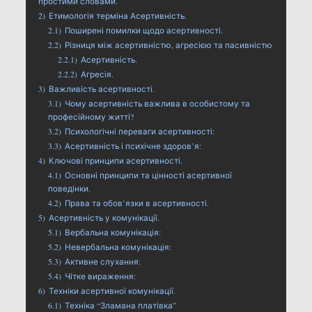
простими словами.
2)
Етимологія терміна Асертивність.
2.1)
Поширені помилки щодо асертивності.
2.2)
Різниця між асертивністю, агресією та пасивністю
2.2.1)
Асертивність.
2.2.2)
Агресія.
3)
Важливість асертивності.
3.1)
Чому асертивність важлива в особистому та
професійному житті?
3.2)
Психологічні переваги асертивності:
3.3)
Асертивність і психічне здоров’я:
4)
Ключові принципи асертивності.
4.1)
Основні принципи та цінності асертивної
поведінки.
4.2)
Права та обов’язки в асертивності.
5)
Асертивність у комунікації.
5.1)
Вербальна комунікація:
5.2)
Невербальна комунікація:
5.3)
Активне слухання:
5.4)
Чітке вираження:
6)
Техніки асертивної комунікації.
6.1)
Техніка “Зламана платівка”