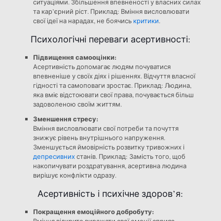
ситуаціями. Збільшення впевненості у власних силах
та кар’єрний ріст. Приклад: Вміння висловлювати
свої ідеї на нарадах, не боячись
критики
.
Психологічні переваги асертивності:
Підвищення самооцінки:
Асертивність допомагає людям почуватися
впевненіше у своїх діях і рішеннях. Відчуття власної
гідності та самоповаги зростає. Приклад: Людина,
яка вміє відстоювати свої права, почувається більш
задоволеною своїм життям.
Зменшення стресу:
Вміння висловлювати свої потреби та почуття
знижує рівень внутрішнього напруження.
Зменшується ймовірність розвитку тривожних і
депресивних
станів. Приклад: Замість того, щоб
накопичувати роздратування, асертивна людина
вирішує конфлікти одразу.
Асертивність і психічне здоров’я:
Покращення емоційного добробуту:
Вміння відкрито виражати свої емоції сприяє