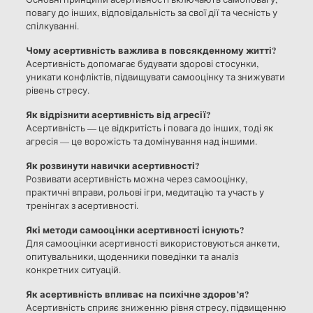
повагу до інших, відповідальність за свої дії та чесність у
спілкуванні.
Чому асертивність важлива в повсякденному житті?
Асертивність допомагає будувати здорові стосунки,
уникати конфліктів, підвищувати самооцінку та знижувати
рівень стресу.
Як відрізнити асертивність від агресії?
Асертивність — це відкритість і повага до інших, тоді як
агресія — це ворожість та домінування над іншими.
Як розвинути навички асертивності?
Розвивати асертивність можна через самооцінку,
практичні вправи, рольові ігри, медитацію та участь у
тренінгах з асертивності.
Які методи самооцінки асертивності існують?
Для самооцінки асертивності використовуються анкети,
опитувальники, щоденники поведінки та аналіз
конкретних ситуацій.
Як асертивність впливає на психічне здоров’я?
Асертивність сприяє зниженню рівня стресу, підвищенню