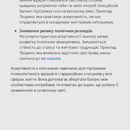
кращому розумінню себе та своїх потреб. Емоційний
баланс підтримується на високому рівні. Приклад:
Людина, яка практикує асертивність, легше
справляється зі складними життєвими ситуаціями.
Зниження ризику психічних розладів:
Регулярна практика асертивності знижує ризик
розвитку психічних захворювань. Зміцнюється
стійкість до стресу та життєвих труднощів. Приклад:
Людина, яка впевнено відстоює свої права, менш
схильна до
вигорання
.
Асертивність є ключовою навичкою для підтримки
психологічного здоров’я і гармонійних стосунків у всіх
сферах життя. Вона допомагає зберігати баланс між
особистими потребами та повагою до інших, що робить її
незамінною в сучасному світі.