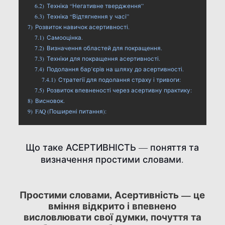
6.2)
Техніка “Негативне твердження”
6.3)
Техніка “Відтягнення у часі”
7)
Розвиток навичок асертивності.
7.1)
Самооцінка.
7.2)
Визначення областей для покращення.
7.3)
Техніки для покращення асертивності.
7.4)
Подолання бар’єрів на шляху до асертивності.
7.4.1)
Стратегії для подолання страху і тривоги:
7.5)
Розвиток впевненості через асертивну практику:
8)
Висновок.
9)
FAQ (Поширені питання):
Що таке АСЕРТИВНІСТЬ — поняття та
визначення простими словами.
Простими словами, Асертивність — це
вміння відкрито і впевнено
висловлювати свої думки, почуття та