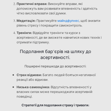
Практичні вправи:
Виконуйте вправи, які
допоможуть вам розвивати впевненість і здатність
чітко висловлювати свої думки.
Медитація:
Практикуйте
майндфулнес
, щоб знизити
рівень стресу і покращити самоконтроль.
Тренінги:
Відвідуйте тренінги та курси з
асертивності, де ви зможете навчитися нових технік і
отримати підтримку.
Подолання бар’єрів на шляху до
асертивності.
Поширені перешкоди до асертивності:
Страх відмови:
Багато людей бояться негативної
реакції або відмови.
Низька самооцінка:
Відсутність впевненості у
власних силах може перешкоджати асертивній
поведінці.
Стратегії для подолання страху і тривоги: