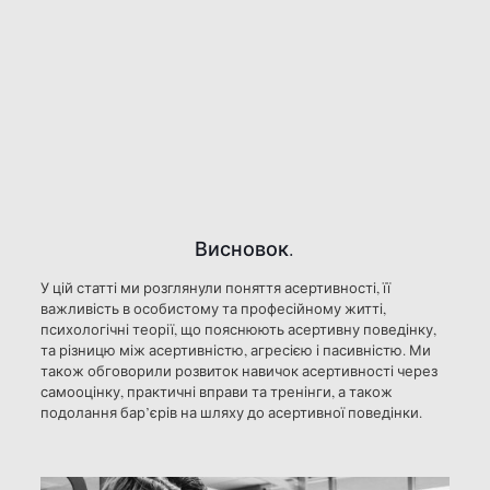
Висновок.
У цій статті ми розглянули поняття асертивності, її
важливість в особистому та професійному житті,
психологічні теорії, що пояснюють асертивну поведінку,
та різницю між асертивністю, агресією і пасивністю. Ми
також обговорили розвиток навичок асертивності через
самооцінку, практичні вправи та тренінги, а також
подолання бар’єрів на шляху до асертивної поведінки.