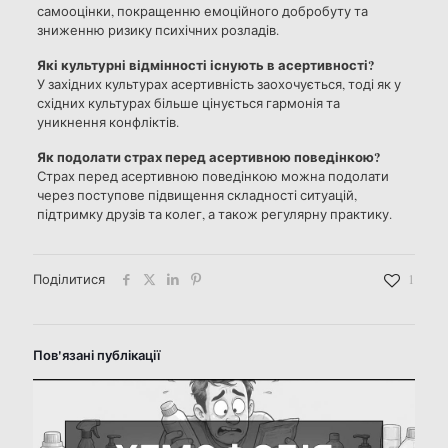
самооцінки, покращенню емоційного добробуту та
зниженню ризику психічних розладів.
Які культурні відмінності існують в асертивності?
У західних культурах асертивність заохочується, тоді як у
східних культурах більше цінується гармонія та
уникнення конфліктів.
Як подолати страх перед асертивною поведінкою?
Страх перед асертивною поведінкою можна подолати
через поступове підвищення складності ситуацій,
підтримку друзів та колег, а також регулярну практику.
Поділитися
1
Пов'язані публікації