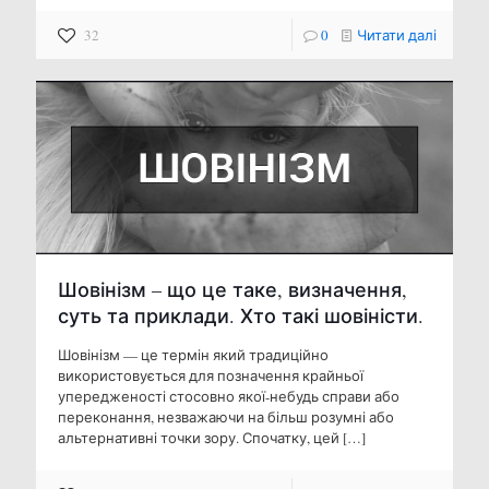
32
0
Читати далі
Шовінізм – що це таке, визначення,
суть та приклади. Хто такі шовіністи.
Шовінізм — це термін який традиційно
використовується для позначення крайньої
упередженості стосовно якої-небудь справи або
переконання, незважаючи на більш розумні або
альтернативні точки зору. Спочатку, цей
[…]