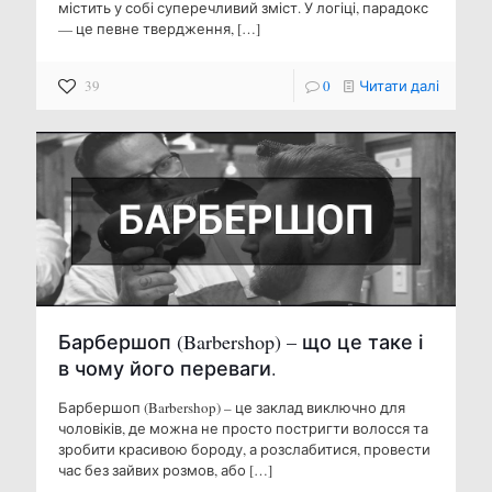
містить у собі суперечливий зміст. У логіці, парадокс
— це певне твердження,
[…]
39
0
Читати далі
Барбершоп (Barbershop) – що це таке і
в чому його переваги.
Барбершоп (Barbershop) – це заклад виключно для
чоловіків, де можна не просто постригти волосся та
зробити красивою бороду, а розслабитися, провести
час без зайвих розмов, або
[…]