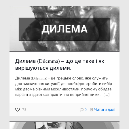
Дилема (Dilemma) – що це таке і як
вирішуються дилеми.
Дилема (Dilemma) – це грецьке слово, яке служить
для визначення ситуації, де необхідно зробити вибір
між двома різними можливостями, причому обидва
варіанти здаються практично неприйнятними.
[…]
75
0
Читати далі