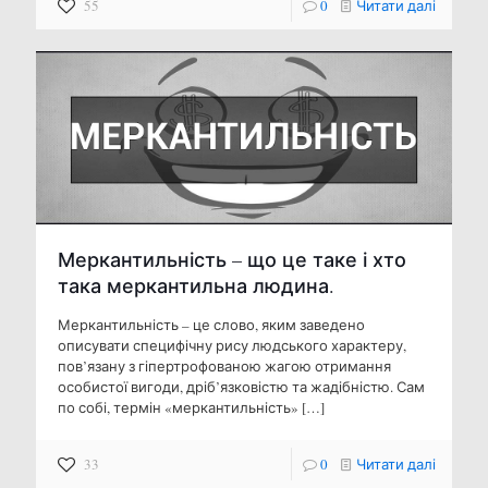
55
0
Читати далі
Меркантильність – що це таке і хто
така меркантильна людина.
Меркантильність – це слово, яким заведено
описувати специфічну рису людського характеру,
пов’язану з гіпертрофованою жагою отримання
особистої вигоди, дріб’язковістю та жадібністю. Сам
по собі, термін «меркантильність»
[…]
33
0
Читати далі